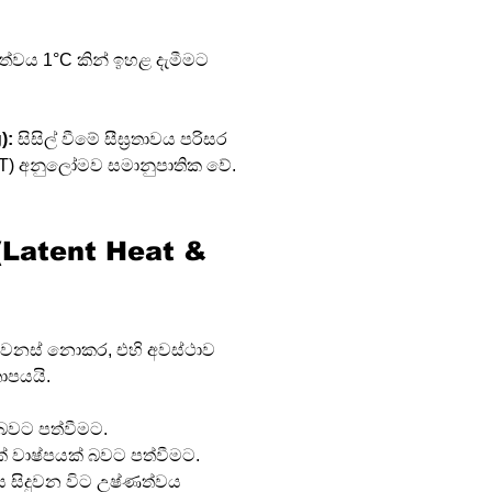
ෂ්ණත්වය 1°C කින් ඉහළ දැමීමට 
):
 සිසිල් වීමේ සීඝ්‍රතාවය පරිසර 
T) අනුලෝමව සමානුපාතික වේ.
 (Latent Heat & 
වෙනස් නොකර, එහි අවස්ථාව 
තාපයයි.
 බවට පත්වීමට.
වයක් වාෂ්පයක් බවට පත්වීමට.
ාස සිදුවන විට උෂ්ණත්වය 