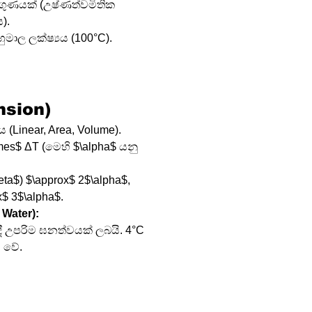
ුණයක් (උෂ්ණත්වමිතික 
ය).
හුමාල ලක්ෂ්‍යය (100°C).
nsion)
 (Linear, Area, Volume).
imes$ ΔT (මෙහි $\alpha$ යනු 
ta$) $\approx$ 2$\alpha$, 
$ 3$\alpha$.
Water):
 දී උපරිම ඝනත්වයක් ලබයි. 4°C 
ය වේ.