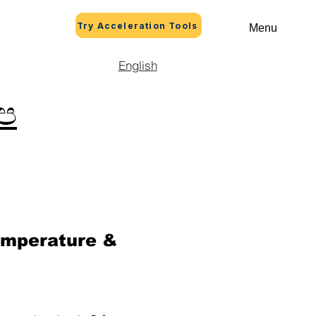
Try Acceleration Tools
Menu
English
ප
emperature & 