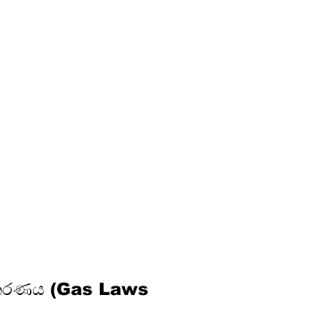
සමීකරණය (Gas Laws 