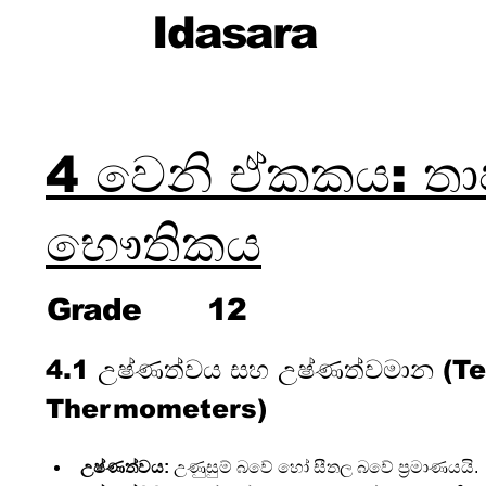
Idasara
4 වෙනි ඒකකය: තා
භෞතිකය
Grade
12
4.1 උෂ්ණත්වය සහ උෂ්ණත්වමාන (T
Thermometers)
උෂ්ණත්වය:
 උණුසුම් බවේ හෝ සීතල බවේ ප්‍රමාණයයි.