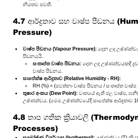
නියතව පවතී.
4.7 ආර්ද්‍රතාව සහ වාෂ්ප පීඩනය (H
Pressure)
වාෂ්ප පීඩනය (Vapour Pressure):
 දෙන ලද උෂ්ණත්වය
පීඩනයයි.
සංතෘප්ත වාෂ්ප පීඩනය:
 දෙන ලද උෂ්ණත්වයකදී ද්‍ර
වාෂ්ප පීඩනය.
සාපේක්ෂ ආර්ද්‍රතාව (Relative Humidity - RH):
RH (%) = (පවත්නා වාෂ්ප පීඩනය / සංතෘප්ත වාෂ්ප
තුෂාර අංකය (Dew Point):
 වාතයේ ඇති ජල වාෂ්ප, ඝ
උෂ්ණත්වය. (මෙම උෂ්ණත්වයේදී සාපේක්ෂ ආර්ද්‍රතාව 1
4.8 තාප ගතික ක්‍රියාවලි (Thermod
Processes)
සමෝෂ්ණ විපර්යාස (Isothermal):
 උෂ්ණත්වය (T) නියත