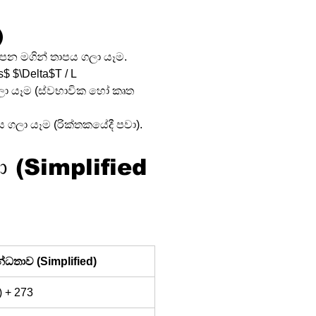
)
ම්පන මගින් තාපය ගලා යෑම.
es$ $\Delta$T / L
ා යෑම (ස්වභාවික හෝ කෘත 
ාපය ගලා යෑම (රික්තකයේදී පවා).
ධතා (Simplified 
බන්ධතාව (Simplified)
) + 273