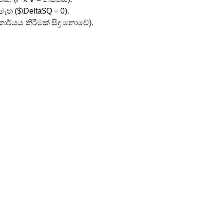
ැත ($\Delta$Q = 0).
(කාර්යය කිරීමක් සිදු නොවේ).