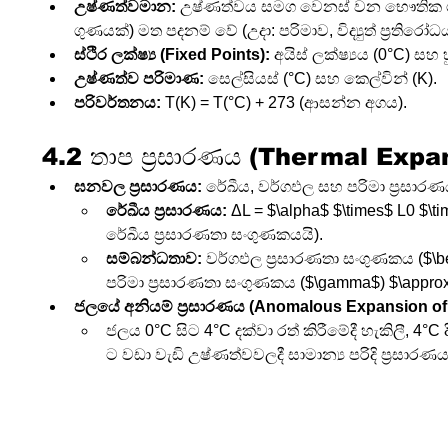
උෂ්ණත්වමාන:
 උෂ්ණත්වය සමග වෙනස් වන භෞතික ග
ගුණයක්) මත පදනම් වේ (උදා: පරිමාව, විද්‍යුත් ප්‍රතිරෝධ
ස්ථිර ලක්ෂ්‍ය (Fixed Points):
 අයිස් ලක්ෂ්‍යය (0°C) සහ 
උෂ්ණත්ව පරිමාණ:
 සෙල්සියස් (°C) සහ කෙල්වින් (K).
පරිවර්තනය:
 T(K) = T(°C) + 273 (ආසන්න අගය).
4.2 තාප ප්‍රසාරණය (Thermal Expa
ඝනවල ප්‍රසාරණය:
 රේඛීය, වර්ගඵල සහ පරිමා ප්‍රසාරණය
රේඛීය ප්‍රසාරණය:
 ΔL = $\alpha$ $\times$ L0 $\t
රේඛීය ප්‍රසාරණතා සංගුණකයයි).
සම්බන්ධතාව:
 වර්ගඵල ප්‍රසාරණතා සංගුණකය ($\be
පරිමා ප්‍රසාරණතා සංගුණකය ($\gamma$) $\approx
ජලයේ අනියම් ප්‍රසාරණය (Anomalous Expansion of 
ජලය 0°C සිට 4°C දක්වා රත් කිරීමේදී හැකිලී, 4°C
ට වඩා වැඩි උෂ්ණත්වවලදී සාමාන්‍ය පරිදි ප්‍රසාරණ