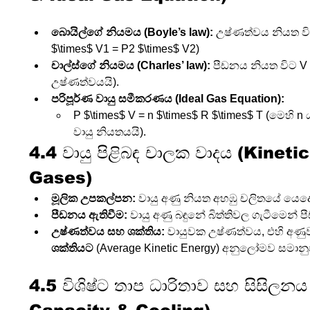
බොයිල්ගේ නියමය (Boyle’s law):
 උෂ්ණත්වය නියත විට
$\times$ V1 = P2 $\times$ V2)
චාල්ස්ගේ නියමය (Charles’ law):
 පීඩනය නියත විට V $
උෂ්ණත්වයයි).
පරිපූර්ණ වායු සමීකරණය (Ideal Gas Equation):
P $\times$ V = n $\times$ R $\times$ T (මෙහි 
වායු නියතයයි).
4.4 වායු පිළිබඳ චාලක වාදය (Kineti
Gases)
මූලික උපකල්පන:
 වායු අණු නියත අහඹු චලිතයේ යෙදේ; අ
පීඩනය ඇතිවීම:
 වායු අණු බඳුනේ බිත්තිවල ගැටීමෙන්
උෂ්ණත්වය සහ ශක්තිය:
 වායුවක උෂ්ණත්වය, එහි අණු
ශක්තියට
 (Average Kinetic Energy) අනුලෝමව සමානු
4.5 විශිෂ්ට තාප ධාරිතාව සහ සිසිලන