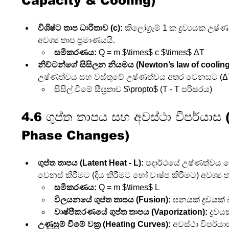
Capacity & Cooling)
විශිෂ්ට තාප ධාරිතාව (c):
 කිලෝග්‍රෑම් 1 ක ද්‍රව්‍යයක උ
අවශ්‍ය තාප ප්‍රමාණයයි.
සමීකරණය:
 Q = m $\times$ c $\times$ ΔT
නිව්ටන්ගේ සිසිලන නියමය (Newton’s law of cooling
උෂ්ණත්වය සහ වස්තුවේ උෂ්ණත්වය අතර වෙනසට (Δ
සිසිල් වීමේ සීඝ්‍රතාව $\propto$ (T - T පරිසරය)
4.6 ගුප්ත තාපය සහ අවස්ථා විපර්යාස
Phase Changes)
ගුප්ත තාපය (Latent Heat - L):
 පදාර්ථයේ උෂ්ණත්වය 
වෙනස් කිරීමට (දිය කිරීමට හෝ වාෂ්ප කිරීමට) අවශ්‍ය 
සමීකරණය:
 Q = m $\times$ L
විලයනයේ ගුප්ත තාපය (Fusion):
 ඝනයක් ද්‍රවයක්
වාෂ්පීකරණයේ ගුප්ත තාපය (Vaporization):
 ද්‍ර
උණුසුම් වීමේ වක්‍ර (Heating Curves):
 අවස්ථා විපර්ය