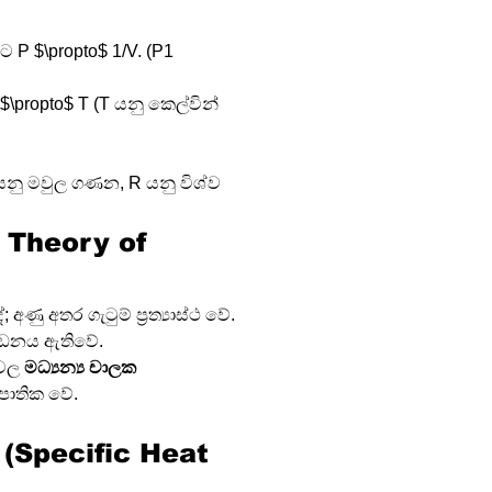
 P $\propto$ 1/V. (P1 
\propto$ T (T යනු කෙල්වින් 
n යනු මවුල ගණන, R යනු විශ්ව 
c Theory of 
ණු අතර ගැටුම් ප්‍රත්‍යාස්ථ වේ.
 පීඩනය ඇතිවේ.
වල 
මධ්‍යන්‍ය චාලක 
පාතික වේ.
ය (Specific Heat 