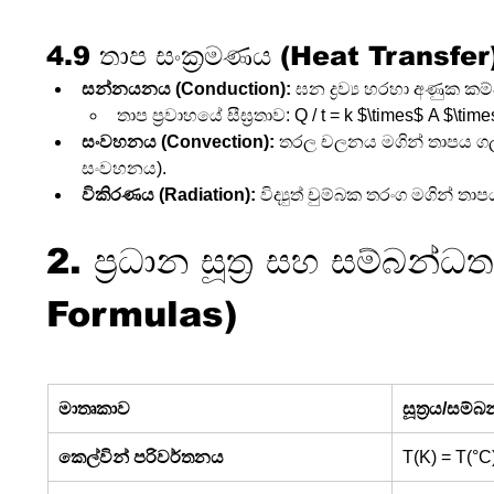
4.9 තාප සංක්‍රමණය (Heat Transfer
සන්නයනය (Conduction):
 ඝන ද්‍රව්‍ය හරහා අණුක ක
තාප ප්‍රවාහයේ සීඝ්‍රතාව: Q / t = k $\times$ A $\tim
සංවහනය (Convection):
 තරල චලනය මගින් තාපය ගල
සංවහනය).
විකිරණය (Radiation):
 විද්‍යුත් චුම්බක තරංග මගින් ත
2. ප්‍රධාන සූත්‍ර සහ සම්බන්
Formulas)
මාතෘකාව
සූත්‍රය/සම්
කෙල්වින් පරිවර්තනය
T(K) = T(°C