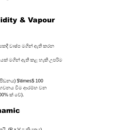
umidity & Vapour 
කදී වාෂ්ප මගින් ඇති කරන 
වයක් මගින් ඇති කළ හැකි උපරිම 
 පීඩනය) $\times$ 100
නීභවනය වීම ආරම්භ වන 
00% ක් වේ).
ynamic 
යි. (P x V = නියතය).