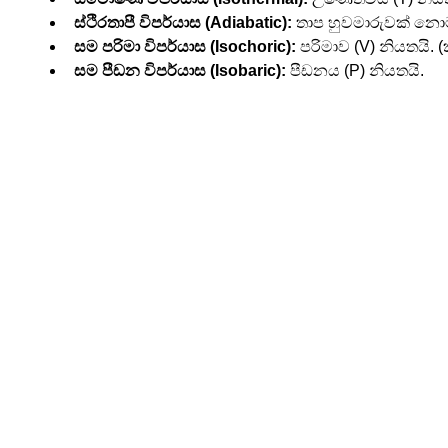
ස්ථිරතාපී විපර්යාස (Adiabatic):
 තාප හුවමාරුවක් නොම
සම පරිමා විපර්යාස (Isochoric):
 පරිමාව (V) නියතයි. 
සම පීඩන විපර්යාස (Isobaric):
 පීඩනය (P) නියතයි.