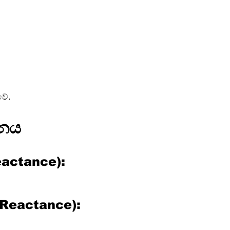
වේ.
ධනය
Reactance):
ve Reactance):