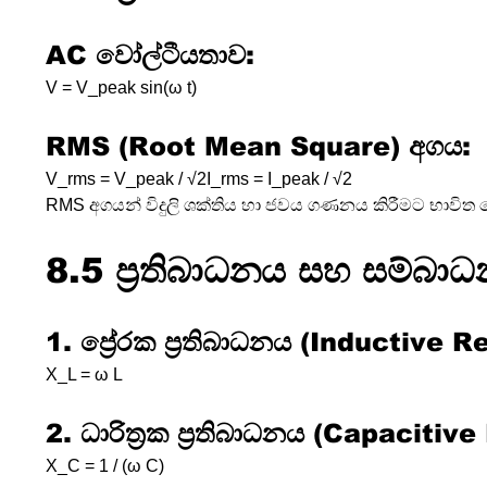
AC වෝල්ටීයතාව:
V = V_peak sin(ω t)
RMS (Root Mean Square) අගය:
V_rms = V_peak / √2I_rms = I_peak / √2
RMS අගයන් විදුලි ශක්තිය හා ජවය ගණනය කිරීමට භාවිත 
8.5 ප්‍රතිබාධනය සහ සම්බා
1. ප්‍රේරක ප්‍රතිබාධනය (Inductive 
X_L = ω L
2. ධාරිත්‍රක ප්‍රතිබාධනය (Capaciti
X_C = 1 / (ω C)