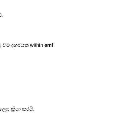
ේ.
ූ විට දඟරයක within 
emf 
ලෙස ක්‍රියා කරයි.