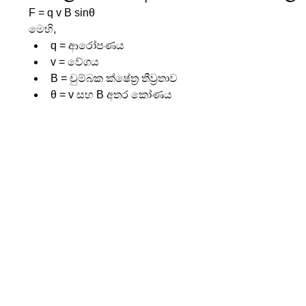
F = q v B sinθ
මෙහි,
q = ආරෝපණය
v = වේගය
B = චුම්බක ක්ෂේත්‍ර තීව්‍රතාව
θ = v සහ B අතර කෝණය