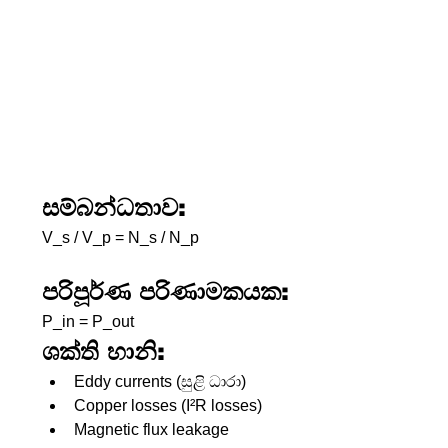
සම්බන්ධතාව:
V_s / V_p = N_s / N_p
පරිපූර්ණ පරිණාමකයක:
P_in = P_out
ශක්ති හානි:
Eddy currents (සුළි ධාරා)
Copper losses (I²R losses)
Magnetic flux leakage