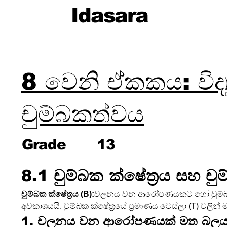
Idasara
8 වෙනි ඒකකය: විද්‍ය
චුම්බකත්වය
Grade
13
8.1 චුම්බක ක්ෂේත්‍රය සහ ච
චුම්බක ක්ෂේත්‍රය (B):
චලනය වන ආරෝපණයකට හෝ චුම්බක
අවකාශයයි. චුම්බක ක්ෂේත්‍රයේ ප්‍රමාණය ටෙස්ලා (T) වලින්
1. චලනය වන ආරෝපණයක් මත බල