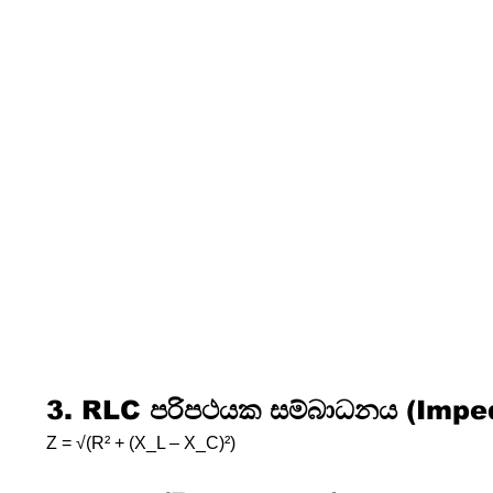
3. RLC පරිපථයක සම්බාධනය (Impe
Z = √(R² + (X_L – X_C)²)