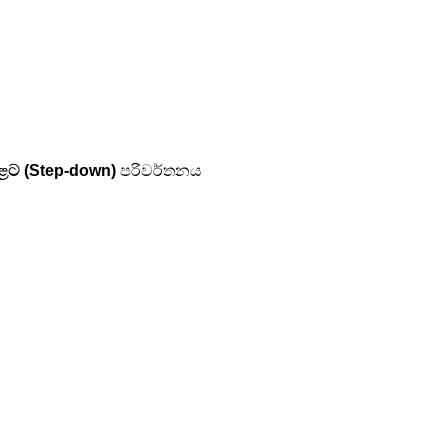
ට (Step-down)
 පරිවර්තනය 