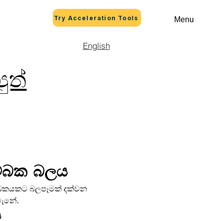
Try Acceleration Tools
Menu
English
ුත්
ුම්බක බලය 
යකට බලපෑමක් දක්වන 
 මැනේ.
ය