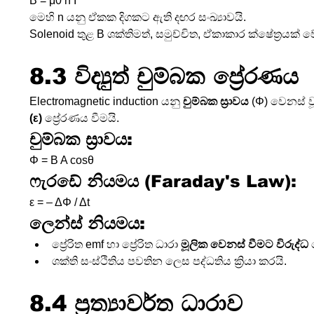
B = μ0 n I
මෙහි n යනු ඒකක දිගකට ඇති දඟර සංඛ්‍යාවයි.
Solenoid තුළ B ශක්තිමත්, සමුච්චිත, ඒකාකාර ක්ෂේත්‍රයක් ව
8.3 විද්‍යුත් චුම්බක ප්‍රේරණය 
Electromagnetic induction යනු 
චුම්බක ස්‍රාවය
 (Φ) වෙනස් ව
(ε)
 ප්‍රේරණය වීමයි.
චුම්බක ස්‍රාවය:
Φ = B A cosθ
ෆැරඩේ නියමය (Faraday's Law):
ε = – ΔΦ / Δt
ලෙන්ස් නියමය:
ප්‍රේරිත emf හා ප්‍රේරිත ධාරා 
මූලික වෙනස් වීමට විරුද්ධ
 
ශක්ති සංස්ථිතිය පවතින ලෙස පද්ධතිය ක්‍රියා කරයි.
8.4 ප්‍රත්‍යාවර්ත ධාරාව 