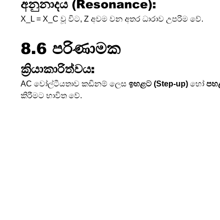
අනුනාදය (Resonance):
X_L = X_C වූ විට, Z අවම වන අතර ධාරාව උපරිම වේ.
8.6 පරිණාමක 
ක්‍රියාකාරිත්වය:
AC වෝල්ටීයතාව කඩිනම් ලෙස 
ඉහළට (Step-up)
 හෝ 
පහළ
කිරීමට භාවිත වේ.