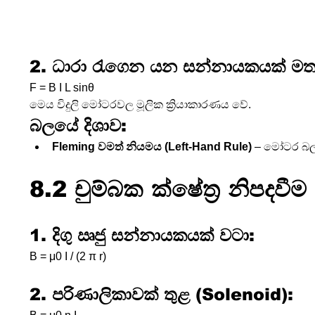
2. ධාරා රැගෙන යන සන්නායකයක් ම
F = B I L sinθ
මෙය විදුලි මෝටරවල මූලික ක්‍රියාකාරණය වේ.
බලයේ දිශාව:
Fleming වමත් නියමය (Left-Hand Rule)
 – මෝටර බ
8.2 චුම්බක ක්ෂේත්‍ර නිපදවීම 
1. දිගු ඍජු සන්නායකයක් වටා:
B = μ0 I / (2 π r)
2. පරිණාලිකාවක් තුළ (Solenoid):