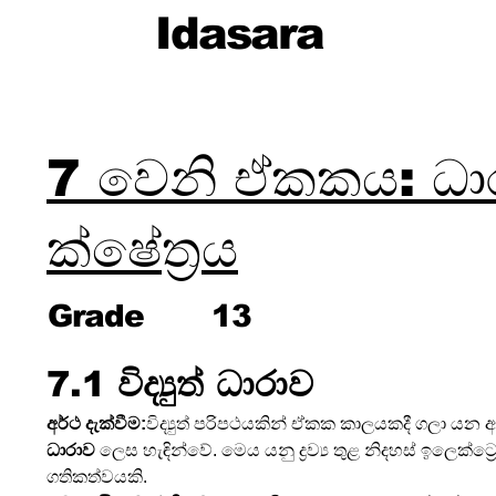
Idasara
7 වෙනි ඒකකය: ධාරා ව
ක්ෂේත්‍රය
Grade
13
7.1 විද්‍යුත් ධාරාව
අර්ථ දැක්වීම:
විද්‍යුත් පරිපථයකින් ඒකක කාලයකදී ගලා යන
ධාරාව
 ලෙස හැඳින්වේ. මෙය යනු ද්‍රව්‍ය තුළ නිදහස් ඉලෙක්ට්‍ර
ගතිකත්වයකි.