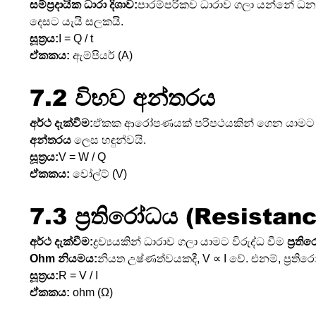
සම්ප්‍රදායික ධාරා දිශාව:
පාරම්පරිකව ධාරාව ගලා යන්නේ ධන අග්‍
දෙසට යැයි සලකයි.
සූත්‍රය:
I = Q / t
ඒකකය:
 ඇම්පියර් (A)
7.2 විභව අන්තරය
අර්ථ දැක්වීම:
ඒකක ආරෝපණයක් පරිපථයකින් ගෙන යාමට කළ 
අන්තරය
 ලෙස හඳුන්වයි.
සූත්‍රය:
V = W / Q
ඒකකය:
 වෝල්ට් (V)
7.3 ප්‍රතිරෝධය (Resistanc
අර්ථ දැක්වීම:
ද්‍රව්‍යයකින් ධාරාව ගලා යාමට විරුද්ධ වීම 
ප්‍රත
Ohm නියමය:
නියත උෂ්ණත්වයකදී, V ∝ I වේ. එනම්, ප්‍රති
සූත්‍රය:
R = V / I
ඒකකය:
 ohm (Ω)