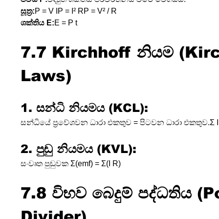
සූත්‍ර:
P = V IP = I² RP = V² / R
ශක්තිය E:
E = P t
7.7 Kirchhoff නියම (Kirc
Laws)
1. සන්ධි නියමය (KCL):
සන්ධියේ ප්‍රවේශවන ධාරා එකතුව = පිටවන ධාරා එකතුව.Σ I(in
2. පුඬු නියමය (KVL):
සංවෘත පුඬුවක Σ(emf) = Σ(I R)
7.8 විභව බෙදුම් පද්ධතිය (P
Divider)