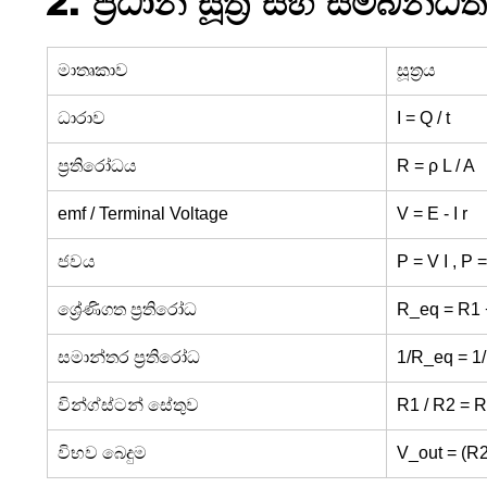
2. ප්‍රධාන සූත්‍ර සහ සම්බන්ධත
මාතෘකාව
සූත්‍රය
ධාරාව
I = Q / t
ප්‍රතිරෝධය
R = ρ L / A
emf / Terminal Voltage
V = E - I r
ජවය
P = V I , P =
ශ්‍රේණිගත ප්‍රතිරෝධ
R_eq = R1 +
සමාන්තර ප්‍රතිරෝධ
1/R_eq = 1/
වින්ග්ස්ටන් සේතුව
R1 / R2 = R
විභව බෙදුම
V_out = (R2