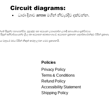
Circuit diagrams:
ධාරා දිශාව arrow මගින් නිවැරදිව දක්වන්න.
්තේ සිසුන්ට මගපෙන්වීම, පුහුණුව සහ අධ්‍යයන උපායමාර්ග ලබාදී සහයෝගය දැක්වීමටය.
සුන් අනිවාර්යයෙන්ම ශ්‍රී ලංකා අධ්‍යාපන අමාත්‍යාංශයේ, අධ්‍යාපන ප්‍රකාශන දෙපාර්තමේන්තුව විසින් ප
රය වනුයේ රජය විසින් නිකුත් කරනු ලබන මෙම ප්‍රකාශනයි.
Policies
Privacy Policy
Terms & Conditions
Refund Policy
Accessibility Statement
Shipping Policy