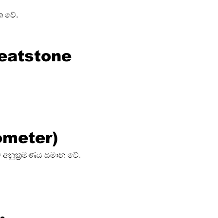
ත වේ.
heatstone 
ometer)
ව අනුක්‍රමණය සමාන වේ.