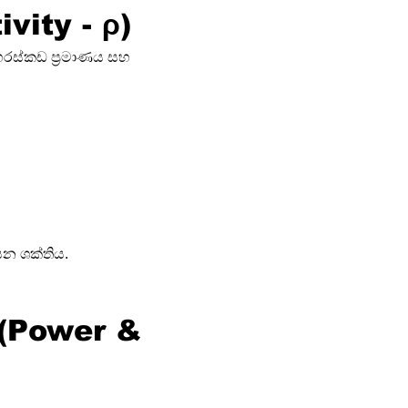
ivity - ρ)
ග, හරස්කඩ ප්‍රමාණය සහ 
යන ශක්තිය.
ය (Power & 