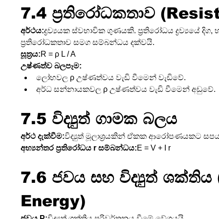
7.4 ප්‍රතිරෝධකතාව (Resist
අර්ථය:
ද්‍රව්‍යයක ස්වභාවික ගුණයකි. ප්‍රතිරෝධය ද්‍රව්‍යයේ දි
ප්‍රතිරෝධකතාව සමග සම්බන්ධය දක්වයි.
සූත්‍රය:
R = ρ L / A
උෂ්ණත්ව බලපෑම:
ලෝහවල ρ උෂ්ණත්වය වැඩි වීමෙන් වැඩිවේ.
අර්ධ සන්නායකවල ρ උෂ්ණත්වය වැඩි වීමෙන් අඩුවේ.
7.5 විද්‍යුත් ගාමක බලය 
අර්ථ දැක්වීම:
විද්‍යුත් මූලාශ්‍රයකින් ඒකක ආරෝපණයකට සප
අභ්‍යන්තර ප්‍රතිරෝධය r සම්බන්ධය:
E = V + I r
7.6 ජවය සහ විද්‍යුත් ශක්ති
Energy)
ජවය P:
විද්‍යුත් ශක්තිය පරිවර්තනය වීමේ වේගයයි.