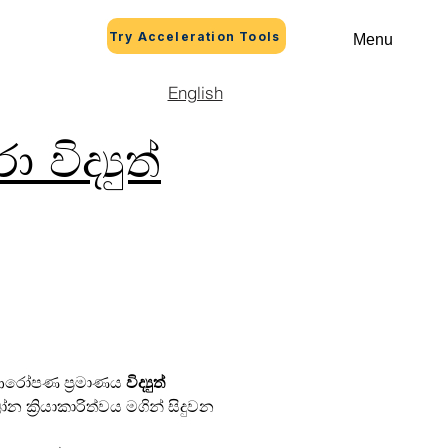
Try Acceleration Tools
Menu
English
ිද්‍යුත්
 ආරෝපණ ප්‍රමාණය 
විද්‍යුත් 
ෝන ක්‍රියාකාරිත්වය මගින් සිදුවන 