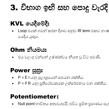
3. විභාග ඉඟි සහ පොදු වැරදි
KVL යෙදීමේදී:
Loop එකේ ගමන් කරන දිශාව අනුව IR term එකට හා em
යෙදිය යුතුය.
Ohm නියමය:
එය වලංගු වන්නේ උෂ්ණත්වය නියත වූ විට පමණි.
Power සූත්‍ර:
P = E I යනු මූලාශ්‍රයෙන් සපයන ශක්තිය.
P = I² R යනු ප්‍රතිරෝධකයක උත්සර්ජනය වන ශක්තිය.
Potentiometer:
Null point භාවිතය අත්‍යවශ්‍යයි; එවිට ප්‍රමිත ප්‍රමාණ