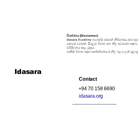
වියාචනය (Disclaimer)
Idasara Academy ඉගෙනුම් සම්පත් නිර්මාණය කර ඇත
කෙසේ වෙතත්, සියලුම විභාග සහ නිල අවශ්‍යතා සඳහා, සි
පරිශීලනය කළ යුතුය.
ජාතික විභාග සඳහා අන්තර්ගතයේ නිල බලය ලත් මූලාශ්‍
Idasara
Contact
+94 70 158 6690
idasara.org