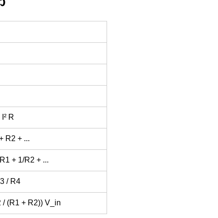
ා 
 I² R
 R2 + ...
R1 + 1/R2 + ...
3 / R4
 / (R1 + R2)) V_in