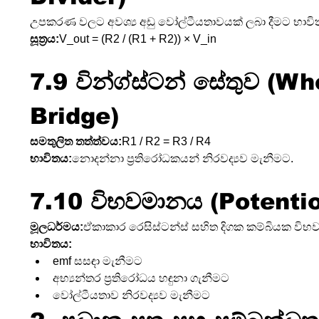
උපකරණ වලට අවශ්‍ය අඩු වෝල්ටීයතාවයක් ලබා දීමට භාවි
සූත්‍රය:
V_out = (R2 / (R1 + R2)) × V_in
7.9 වින්ග්ස්ටන් සේතුව (W
Bridge)
සමතුලිත තත්ත්වය:
R1 / R2 = R3 / R4
භාවිතය:
නොදන්නා ප්‍රතිරෝධකයන් නිරවද්‍යව මැනීමට.
7.10 විභවමානය (Potenti
මූලධර්මය:
ඒකාකාර රෙසිස්ටන්ස් සහිත දිගක කම්බියක විභ
භාවිතය:
emf සසඳා මැනීමට
අභ්‍යන්තර ප්‍රතිරෝධය හඳුනා ගැනීමට
වෝල්ටීයතාව නිරවද්‍යව මැනීමට