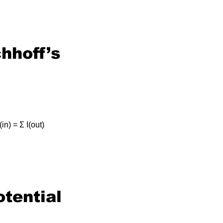
hhoff’s 
) = Σ I(out)
otential 