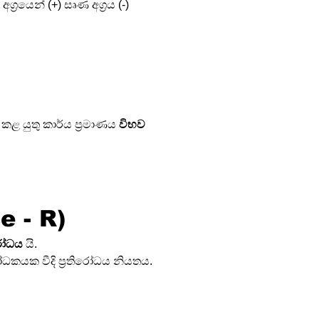
රයෙන් (+) සෘණ අග්‍රය (-) 
යුතු කාර්ය ප්‍රමාණය 
විභව 
e - R)
ිරෝධය
 යි.
රෝධකයක වීදි ප්‍රතිරෝධය නියතය.