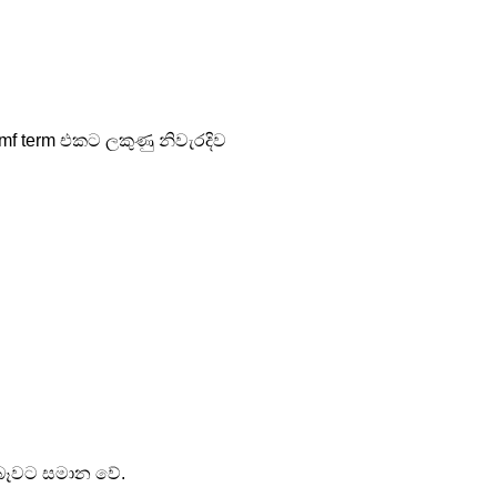
f term එකට ලකුණු නිවැරදිව 
ය සැබෑවට සමාන වේ.