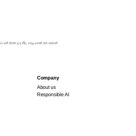
්‍රකාශයට පත් කරන ලද නිල පෙළපොත් සහ සම්පත්
Company
About us
Responsible AI