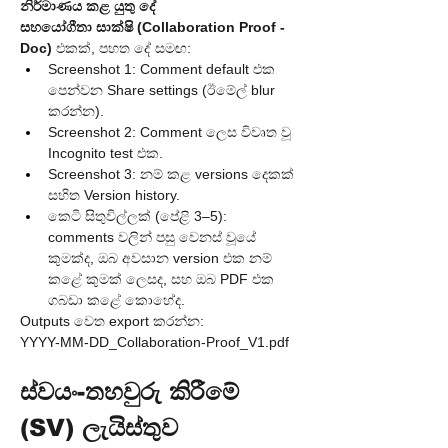
නිර්මාණය කළ යුතු දේ
සහයෝගීතා සාක්ෂි (Collaboration Proof - 
Doc)
 එකක්, පහත දේ සමඟ:
Screenshot 1: Comment default එක 
පෙන්වන Share settings (ඊමේල් blur 
කරන්න).
Screenshot 2: Comment ලෙස විවෘත වූ 
Incognito test එක.
Screenshot 3: නම් කළ versions දෙකක් 
සහිත Version history.
කෙටි සිතුවිල්ලක් (පේළි 3–5): 
comments වලින් පසු වෙනස් වූයේ 
කුමක්ද, ඔබ අවසාන version එක නම් 
කළේ කුමක් ලෙසද, සහ ඔබ PDF එක 
ගබඩා කළේ කොහේද.
Outputs වෙත export කරන්න:
YYYY-MM-DD_Collaboration-Proof_V1.pdf
ස්වයං-තහවුරු කිරීමේ 
(SV) ලැයිස්තුව