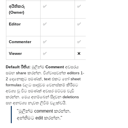
අයිතිකරු 
✅
✅
(Owner)
Editor
✅
✅
Commenter
✅
✅
Viewer
✅
❌
Default රීතිය:
 මුලින්ම 
Comment
 අවසරය 
සමඟ share කරන්න. විශ්වාසවන්ත editors 1-
2 දෙනෙකුට පමණක්, text එකට හෝ sheet 
formulas වලට සෘජුවම වෙනස්කම් කිරීමට 
අවශ්‍ය වූ විට පමණක් අවසර මට්ටම වැඩි 
කරන්න. මෙය අහම්බෙන් සිදුවන deletions 
සහ අනවශ්‍ය නැවත ලිවීම් වළක්වයි.
"මුලින්ම comment කරන්න. 
අන්තිමට edit කරන්න."