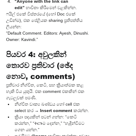
“Anyone with the link can 
edit”
 භාවිතා කිරීමෙන් වළකින්න.
ෆයිල් එකේ විස්තරයේ (හෝ Doc එකේ 
උඩින්ම), එක පේළියක sharing ප්‍රතිපත්තිය 
ලියන්න:
“Default Comment. Editors: Ayesh, Dinushi. 
Owner: Kavindi.”
පියවර 4: අවුලකින් 
තොරව ප්‍රතිචාර (ඡේද 
නොව, comments)
ප්‍රතිචාර නිශ්චිත, කෙටි, සහ ක්‍රියාත්මක කළ 
හැකි විය යුතුයි. එක comment එකකින් එක 
ගැටලුවක් පමණි.
නිශ්චිත වාක්‍ය ඛණ්ඩය හෝ cell එක 
select කර → 
Insert comment
 කරන්න.
ක්‍රියා පදයකින් පටන් ගන්න: “කෙටි 
කරන්න,” “ትርጉම දෙන්න,” “හැඳින්වීමට 
ගෙන යන්න.”