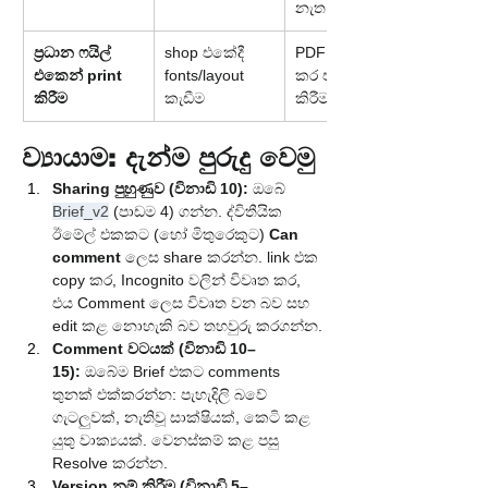
නැත
ප්‍රධාන ෆයිල් 
shop එකේදී 
PDF export 
එකෙන් print 
fonts/layout 
කර එය print 
කිරීම
කැඩීම
කිරීම
ව්‍යායාම: දැන්ම පුරුදු වෙමු
Sharing පුහුණුව (විනාඩි 10):
 ඔබේ 
Brief_v2
 (පාඩම 4) ගන්න. ද්විතීයික 
ඊමේල් එකකට (හෝ මිතුරෙකුට) 
Can 
comment
 ලෙස share කරන්න. link එක 
copy කර, Incognito වලින් විවෘත කර, 
එය Comment ලෙස විවෘත වන බව සහ 
edit කළ නොහැකි බව තහවුරු කරගන්න.
Comment වටයක් (විනාඩි 10–
15):
 ඔබේම Brief එකට comments 
තුනක් එක්කරන්න: පැහැදිලි බවේ 
ගැටලුවක්, නැතිවූ සාක්ෂියක්, කෙටි කළ 
යුතු වාක්‍යයක්. වෙනස්කම් කළ පසු 
Resolve කරන්න.
Version නම් කිරීම (විනාඩි 5–