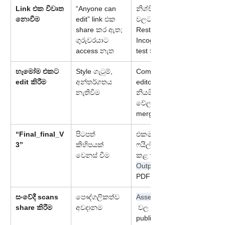
Link එක විවෘත 
“Anyone can 
නිශ්චිත ඊමේල් 
නොවීම
edit” link එක 
වලට 
share කර ඇත; 
Restricted කර; 
ගුරුවරයාට 
Incognito වලින් 
access නැත
test කර ඇත
හැමෝම එකට 
Style ගැටුම්, 
Comment-first, 
edit කිරීම
අන්තර්ගතය 
editors 1–2ක් 
නැතිවීම
නියමිත 
වේලාවක 
merge කිරීම
“Final_final_V
පිටපත් 
එකම ප්‍රධාන 
3”
කිහිපයක් 
ෆයිල් එක, නම් 
වෙනස් වීම
කළ versions, 
Outputs
PDF
සංවේදී scans 
පෞද්ගලිකත්ව 
Assets/Security
share කිරීම
අවදානම
 වල තබාගැනීම, 
public links 