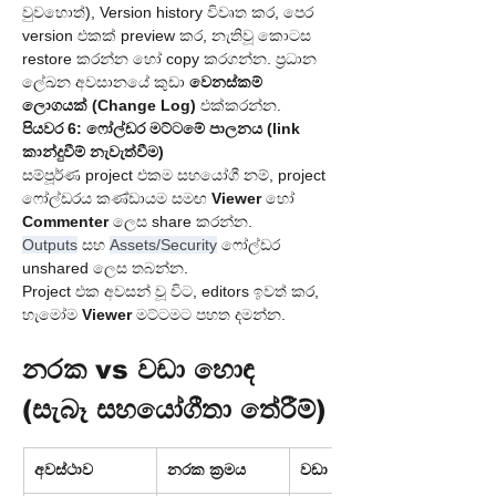
වුවහොත්), Version history විවෘත කර, පෙර 
version එකක් preview කර, නැතිවූ කොටස 
restore කරන්න හෝ copy කරගන්න. ප්‍රධාන 
ලේඛන අවසානයේ කුඩා 
වෙනස්කම් 
ලොගයක් (Change Log)
 එක්කරන්න.
පියවර 6: ෆෝල්ඩර මට්ටමේ පාලනය (link 
කාන්දුවීම් නැවැත්වීම)
සම්පූර්ණ project එකම සහයෝගී නම්, project 
ෆෝල්ඩරය කණ්ඩායම සමඟ 
Viewer
 හෝ 
Commenter
 ලෙස share කරන්න. 
Outputs
 සහ 
Assets/Security
 ෆෝල්ඩර 
unshared ලෙස තබන්න.
Project එක අවසන් වූ විට, editors ඉවත් කර, 
හැමෝම 
Viewer
 මට්ටමට පහත දමන්න.
නරක vs වඩා හොඳ 
(සැබෑ සහයෝගීතා තේරීම්)
අවස්ථාව
නරක ක්‍රමය
වඩා හොඳ ක්‍රමය