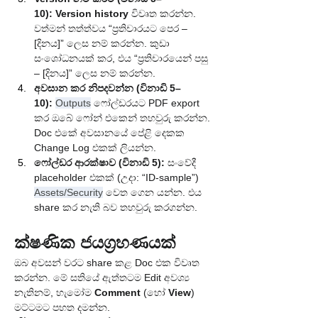
10):
Version history
 විවෘත කරන්න. 
වත්මන් තත්ත්වය “ප්‍රතිචාරයට පෙර – 
[දිනය]” ලෙස නම් කරන්න. කුඩා 
සංශෝධනයක් කර, එය “ප්‍රතිචාරයෙන් පසු 
– [දිනය]” ලෙස නම් කරන්න.
අවසාන කර නිපදවන්න (විනාඩි 5–
10):
Outputs
 ෆෝල්ඩරයට PDF export 
කර ඔබේ ෆෝන් එකෙන් තහවුරු කරන්න. 
Doc එකේ අවසානයේ පේළි දෙකක 
Change Log එකක් ලියන්න.
ෆෝල්ඩර ආරක්ෂාව (විනාඩි 5):
 සංවේදී 
placeholder එකක් (උදා: “ID-sample”) 
Assets/Security
 වෙත ගෙන යන්න. එය 
share කර නැති බව තහවුරු කරගන්න.
ක්ෂණික ජයග්‍රහණයක්
ඔබ අවසන් වරට share කළ Doc එක විවෘත 
කරන්න. මේ සතියේ ඇත්තටම Edit අවශ්‍ය 
නැතිනම්, හැමෝම 
Comment
 (හෝ 
View
) 
මට්ටමට පහත දමන්න.