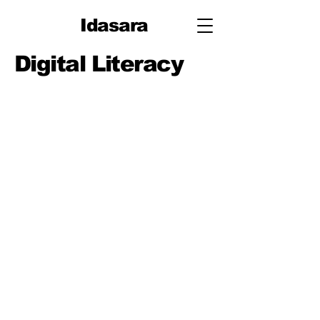
Idasara
Digital Literacy
පාඩම
පාඩම 1: ඩිජිටල් උපාංග සහ
මනස සුවයෙන් තබාගැනීම
පාඩම 2: ගිණුම් සහ Cloud
Basics (ලොග් වීම, Sync වීම,
Backups)
පාඩම 3: ෆයිල් කළමනාකරණය
සහ නම් කිරීම (ෆෝල්ඩර,
සංස්කරණ)
පාඩම 4: ලිවීම සහ
සහයෝගීතාව සඳහා Docs
පාඩම 5: දත්ත සඳහා Sheets