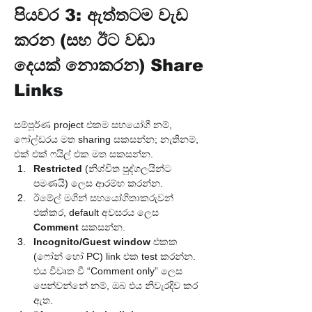
පියවර 3: ඇත්තටම වැඩ 
කරන (සහ ඊට වඩා 
දෙයක් නොකරන) Share 
Links
සම්පූර්ණ project එකම සහයෝගී නම්, 
ෆෝල්ඩරය මත sharing සකසන්න; නැතිනම්, 
එක් එක් ෆයිල් එක මත සකසන්න.
Restricted
 (නිශ්චිත පුද්ගලයින්ට 
පමණයි) ලෙස ආරම්භ කරන්න.
ඊමේල් මගින් සහයෝගිතාකරුවන් 
එක්කර, default අවසරය ලෙස 
Comment
 සකසන්න.
Incognito/Guest window
 එකක 
(ෆෝන් හෝ PC) link එක test කරන්න. 
එය විවෘත වී “Comment only” ලෙස 
පෙන්වන්නේ නම්, ඔබ එය නිවැරදිව කර 
ඇත.