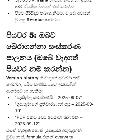
පැවරීමට 
@name
 භාවිතා කරන්න; අවශ්‍ය 
නම් නියමිත දිනයක් එක්කරන්න.
පිටුව පිරිසිදුව තබාගැනීමට, වැඩේ අවසන් 
වූ පසු 
Resolve
 කරන්න.
පියවර 5: ඔබව 
බේරාගන්නා සංස්කරණ 
පාලනය (ඔබේ වැදගත් 
පියවර නම් කරන්න)
Version history
 හි වැදගත් අවස්ථා නම් 
කරන්න, එවිට කණ්ඩායමට ඉක්මනින් 
ආපස්සට යා හැකිය:
“සැකිල්ල සම්පූර්ණයි – 2025-09-07”
“ගුරුතුමාගේ ප්‍රතිචාරයෙන් පසු – 2025-09-
10”
“PDF එකට පෙර අවසාන text එක – 
2025-09-12”
යමක් වැරදුණහොත් (ඡේදයක් අතුරුදහන් 
වුවහොත්, formula එකක් overwrite 