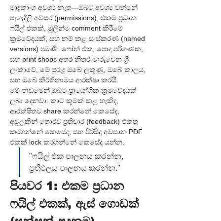
මෘදුකාංග අවශ්‍ය නැත—ඔබට අවශ්‍ය වන්නේ 
පැහැදිලි අවසර (permissions), එකම ප්‍රධාන 
ෆයිල් එකක්, මුලින්ම comment කිරීමේ 
ක්‍රමවේදයක්, සහ නම් කළ සංස්කරණ (named 
versions) පමණි. ෆෝන් එක, පොදු පරිගණක, 
සහ print shops අතර නිතර මාරුවෙන ශ්‍රී 
ලංකාවේ, මේ පුරුදු ඔබේ ලකුණු, ඔබේ කාලය, 
සහ ඔබේ කීර්තිනාමය ආරක්ෂා කරයි.
මේ පාඩමෙන් ඔබට ප්‍රායෝගික ක්‍රමවේදයක් 
ලබා දෙනවා: කාට කුමක් කළ හැකිද, 
ආරක්ෂිතව share කරන්නේ කෙසේද, 
අවුලකින් තොරව ප්‍රතිචාර (feedback) එකතු 
කරගන්නේ කෙසේද, සහ පිරිසිදු අවසාන PDF 
එකක් lock කරගන්නේ කෙසේද යන්න.
"ෆයිල් එක පාලනය කරන්න, 
ප්‍රතිඵලය පාලනය කරන්න."
පියවර 1: එකම ප්‍රධාන 
ෆයිල් එකක්, ඇස් ගොඩක් 