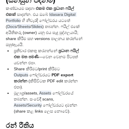
(සන්සුන් පදනම)
කණ්ඩායම සඳහා 
එකම එක ප්‍රධාන ෆයිල් 
එකක්
 සාදන්න. එය ඔබේ 
Idasara Digital 
Portfolio
 හි නිවැරදි ෆෝල්ඩරය යටතේ 
(
Docs
/
Sheets
/
Slides
) තබන්න. ෆයිල් එකේ 
අයිතිකරු (owner) යනු එය සෑදූ පුද්ගලයායි; 
share කිරීම සහ versions පාලනය කරන්නේ 
ඔහු/ඇයයි.
ප්‍රතිචාර එකතු කරගන්නේ 
ප්‍රධාන ෆයිල් 
එක මත පමණි
—වෙන වෙනම පිටපත් 
යවන්න එපා.
Share කිරීමට/print කිරීමට 
Outputs
 ෆෝල්ඩරයට 
PDF export 
කරන්න
 (කිසිවිටක PDF edit කරන්න 
එපා).
මූලාශ්‍ර/assets, 
Assets
 ෆෝල්ඩරයේ 
තබන්න. සංවේදී scans, 
Assets/Security
 ෆෝල්ඩරයට දමන්න 
(share කළ links ලෙස නොවේ).
රන් රීතිය