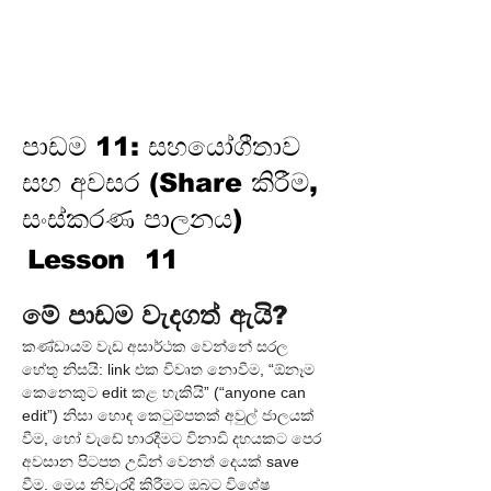
වැඩ කිරීමේ ක්‍රියාවලිය (උත්සාහ
කරන්න → ඉඟියක් ලබාගන්න →
තහවුරු කරගන්න →
නිපදවන්න)
පාඩම 11: සහයෝගීතාව
සහ අවසර (Share කිරීම,
සංස්කරණ පාලනය)
Lesson
11
මේ පාඩම වැදගත් ඇයි?
කණ්ඩායම් වැඩ අසාර්ථක වෙන්නේ සරල 
හේතු නිසයි: link එක විවෘත නොවීම, “ඕනෑම 
කෙනෙකුට edit කළ හැකියි” (“anyone can 
edit”) නිසා හොඳ කෙටුම්පතක් අවුල් ජාලයක් 
වීම, හෝ වැඩේ භාරදීමට විනාඩි දහයකට පෙර 
අවසාන පිටපත උඩින් වෙනත් දෙයක් save 
වීම. මෙය නිවැරදි කිරීමට ඔබට විශේෂ 