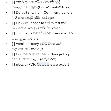
[ ] එකම ප්‍රධාන ෆයිල් එක නිවැරදි 
ෆෝල්ඩරයේ ඇත (Docs/Sheets/Slides)
[ ] Default sharing = 
Comment
; editors 
1-2 දෙනෙකුට සීමා කර ඇත
[ ] Link එක Incognito වලින් test කර, 
බලාපොරොත්තු වූ පරිදි විවෘත වේ
[ ] comments තුනක් එක්කර resolve කර 
හෝ ක්‍රියා කර ඇත
[ ] Version history අවම වශයෙන් 
දෙවරක් නම් කර ඇත
[ ] Doc එකේ අවසානයේ Change Log 
එකක් එක්කර ඇත (පේළි 2-3)
[ ] අවසාන PDF, 
Outputs
 වෙත export 
කර, ෆෝන් එකේ විවෘත වේ
[ ] සංවේදී දේවල් 
Assets/Security
 වල 
තබා ඇත (share කර නැත)
[ ] වැඩේ භාරදුන් පසු, access මට්ටම 
පහත දමා (View) හෝ වසා ඇත
ජංගම දුරකථන සඳහා 