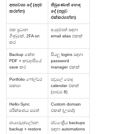
අත්‍යවශ්‍ය දේ (අදම 
තිබුණොත් හොඳ 
කරන්න)
දේ (පසුව 
එක්කරගන්න)
එක ප්‍රධාන 
අයදුම්පත් සඳහා 
ගිණුමක්, 2FA on 
email alias එකක්
කර
Backup කේත 
සියලු logins සඳහා 
PDF + කඩදාසියේ 
password 
save කර
manager එකක්
Portfolio ෆෝල්ඩර 
පවුලේ පොදු 
සකසා
calendar එකක් 
(පාඩම 8)
Hello-Sync 
Custom domain 
පරීක්ෂණය සමත්
එකක් (උසස්)
ඡායාරූප/ලේඛන 
ස්වයංක්‍රීය backups 
backup + restore 
සඳහා automations