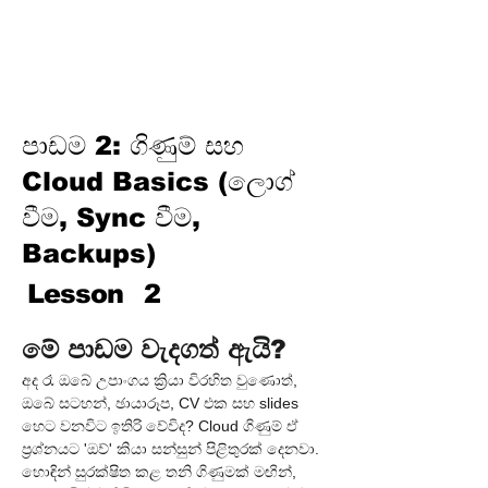
වැඩ කිරීමේ ක්‍රියාවලිය (උත්සාහ
කරන්න → ඉඟියක් ලබාගන්න →
තහවුරු කරගන්න →
නිපදවන්න)
පාඩම 2: ගිණුම් සහ
Cloud Basics (ලොග්
වීම, Sync වීම,
Backups)
Lesson
2
මේ පාඩම වැදගත් ඇයි?
අද රෑ ඔබේ උපාංගය ක්‍රියා විරහිත වුණොත්, 
ඔබේ සටහන්, ඡායාරූප, CV එක සහ slides 
හෙට වනවිට ඉතිරි වේවිද? Cloud ගිණුම් ඒ 
ප්‍රශ්නයට 'ඔව්' කියා සන්සුන් පිළිතුරක් දෙනවා. 
හොඳින් සුරක්ෂිත කළ තනි ගිණුමක් මඟින්, 