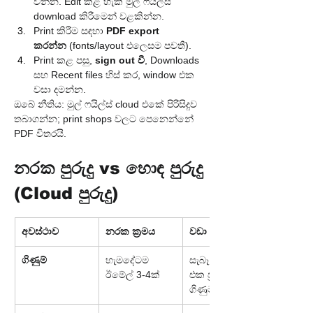
වන්න. Edit කළ හැකි මුල් ෆයිල්ස් 
download කිරීමෙන් වළකින්න.
Print කිරීම සඳහා 
PDF export 
කරන්න
 (fonts/layout එලෙසම පවතී).
Print කළ පසු, 
sign out වී
, Downloads 
සහ Recent files හිස් කර, window එක 
වසා දමන්න.
ඔබේ නීතිය: මුල් ෆයිල්ස් cloud එකේ පිරිසිදුව 
තබාගන්න; print shops වලට පෙනෙන්නේ 
PDF විතරයි.
නරක පුරුදු vs හොඳ පුරුදු 
(Cloud පුරුදු)
අවස්ථාව
නරක ක්‍රමය
වඩා හොඳ ක්‍රමය
ගිණුම්
හැමදේටම 
සැබෑ නම සහිත 
ඊමේල් 3-4ක්
එක ප්‍රධාන 
ගිණුමක්