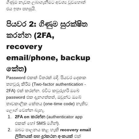
ගිණුම නැවත ලබාගැනීමට අවශ්‍ය වුවහොත් 
එය ඉතා පහසුයි.
පියවර 2: ගිණුම සුරක්ෂිත 
කරන්න (2FA, 
recovery 
email/phone, backup 
කේත)
Password එකක් විතරක් මදි. පියවර දෙකක 
තහවුරු කිරීම (Two-factor authentication - 
2FA) එක් කරන්න. එවිට කවුරුහරි ඔබේ 
password එක දැනගත්තත්, ඔවුන්ට ඔබේ 
තාවකාලික කේතය (one-time code) නැතිව 
ලොග් වෙන්න බැහැ.
2FA on කරන්න
 (authenticator app 
එකක් හෝ SMS මගින්).
ඔබට පාලනය කළ හැකි 
recovery email 
ලිපිනයක් සහ දුරකථන අංකයක්
 එක් 