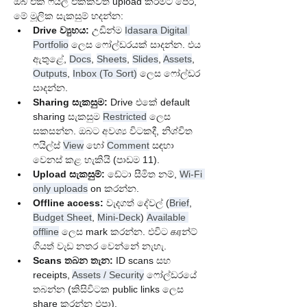
ඔබ එක ෆයිල් එකක්වත් upload කිරීමට පෙර, 
මේ මූලික සැකසුම් හදන්න:
Drive ව්‍යුහය:
 උඩින්ම 
Idasara Digital 
Portfolio
 ලෙස ෆෝල්ඩරයක් සාදන්න. එය 
ඇතුළේ, 
Docs
, 
Sheets
, 
Slides
, 
Assets
, 
Outputs
, 
Inbox (To Sort)
 ලෙස ෆෝල්ඩර 
සාදන්න.
Sharing සැකසුම:
 Drive එකේ default 
sharing සැකසුම 
Restricted
 ලෙස 
සකසන්න. ඔබට අවශ්‍ය විටකදී, නිශ්චිත 
ෆයිල්ස් 
View
 හෝ 
Comment
 සඳහා 
වෙනස් කළ හැකියි (පාඩම 11).
Upload සැකසුම්:
 ඩේටා සීමිත නම්, 
Wi-Fi 
only uploads
 on කරන්න.
Offline access:
 වැදගත් දේවල් (
Brief
, 
Budget Sheet
, 
Mini-Deck
) 
Available 
offline
 ලෙස mark කරන්න. එවිට கரන්ට් 
ගියත් වැඩ නතර වෙන්නේ නැහැ.
Scans තබන තැන:
 ID scans සහ 
receipts, 
Assets / Security
 ෆෝල්ඩරයේ 
තබන්න (කිසිවිටක public links ලෙස 
share කරන්න එපා).