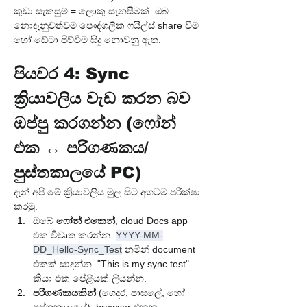
කුඩා සැකසුම් = ලොකු සැනසීමක්. ඔබ 
නොදැනුවත්වම පෞද්ගලික ෆයිල්ස් share වීම 
හෝ ඩේටා පිච්චීම සිදු නොවනු ඇත.
පියවර 4: Sync 
ක්‍රියාවලිය වැඩ කරන බව 
ඔප්පු කරගන්න (ෆෝන් 
එක ↔ පරිගණකය/
පුස්තකාලයේ PC)
දැන් අපි මේ ක්‍රියාවලිය මුල සිට අගටම පරීක්ෂා 
කරමු.
ඔබේ 
ෆෝන් එකෙන්
, cloud Docs app 
එක විවෘත කරන්න. 
YYYY-MM-
DD_Hello-Sync_Test
 නමින් document 
එකක් සාදන්න. "This is my sync test" 
කියා එක පේළියක් ලියන්න.
පරිගණකයකින්
 (ගෙදර, පාසලේ, හෝ 