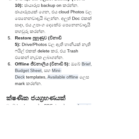
10):
 ඡායාරූප backup on කරන්න. 
ඡායාරූපයක් ගෙන, එය cloud Photos වල 
පෙනෙනවාදැයි බලන්න. අලුත් Doc එකක් 
සාදා, එය උපාංග දෙකේම පෙනෙනවාදැයි 
තහවුරු කරන්න.
Restore පුහුණුව (විනාඩි 
5):
 Drive/Photos වල ඇති හානියක් නැති 
ෆයිල් එකක් delete කර, එය Trash 
එකෙන් නැවත ලබාගන්න.
Offline ජීවනාලිය (විනාඩි 5):
 ඔබේ 
Brief
, 
Budget Sheet
, සහ 
Mini-
Deck
 templates, 
Available offline
 ලෙස 
mark කරන්න.
ක්ෂණික ජයග්‍රහණයක්
ඔබේ backup කේත PDF එකක් ලෙස 
Assets 
/ Security
 ෆෝල්ඩරයේ සහ කඩදාසියක save 
කරන්න. දැන් ගන්නා විනාඩි පහ, පසුව ඇතිවිය 
හැකි දවස් පහක කලබලයක් වළක්වයි.