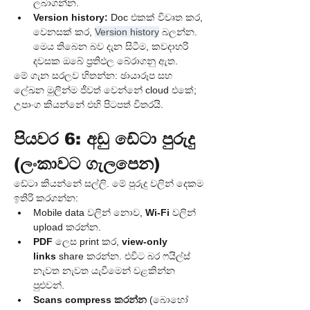
ලබාගන්න.
Version history:
 Doc එකක් විවෘත කර, 
වෙනසක් කර, 
Version history
 බලන්න. 
මෙය තිබෙන බව දැන සිටීම, කවදාහරි 
දවසක ඔබේ ප්‍රතිඵල බේරාගනු ඇත.
මේ ගැන සරලව හිතන්න: ඡායාරූප සහ 
ලේඛන මුලින්ම ජීවත් වෙන්නේ cloud එකේ; 
උපාංග කියන්නේ එහි පිටපත් විතරයි.
පියවර 6: අඩු ඩේටා පුරුදු 
(ලංකාවට ගැලපෙන)
ඩේටා කියන්නේ සල්ලි. මේ පුරුදු වලින් දෙකම 
ඉතිරි කරගන්න:
Mobile data වලින් නොව, 
Wi-Fi
 වලින් 
upload කරන්න.
PDF
 ලෙස print කර, 
view-only 
links
 share කරන්න. එවිට බර ෆයිල්ස් 
නැවත නැවත යැවීමෙන් වළකින්න 
පුළුවන්.
Scans compress කරන්න
 (බොහෝ 