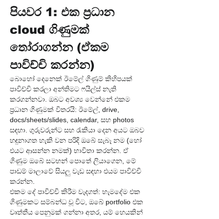
පියවර 1: එක ප්‍රධාන 
cloud ගිණුමක් 
තෝරාගන්න (ඒකම 
පාවිච්චි කරන්න)
බොහෝ දෙනෙක් ඊමේල් ගිණුම් කිහිපයක් 
පාවිච්චි කරලා අන්තිමට ෆයිල්ස් නැති 
කරගන්නවා. ඔබට අවශ්‍ය වෙන්නේ එකම 
ප්‍රධාන ගිණුමක් විතරයි: ඊමේල්, drive, 
docs/sheets/slides, calendar, සහ photos 
සඳහා. ගුරුවරුන්ට සහ රැකියා දෙන අයට ඔබව 
හඳුනාගත හැකි වන පරිදි ඔබේ සැබෑ නම (හෝ 
එයට ආසන්න නමක්) භාවිතා කරන්න. ඒ 
ගිණුම ඔබේ සටහන් පොතේ ලියාගෙන, මේ 
පාඩම් මාලාවේ සියලු වැඩ සඳහා එයම පාවිච්චි 
කරන්න.
එකම දේ පාවිච්චි කිරීම වැදගත්: හැමදේම එක 
ගිණුමකට සම්බන්ධ වූ විට, ඔබේ portfolio එක 
වෘත්තීය පෙනුමක් ගන්නා අතර, යම් හෙයකින් 