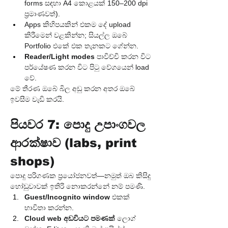
forms සඳහා A4 කොළයක් 150–200 dpi 
ප්‍රමාණවත්).
Apps කිහිපයකින් එකම දේ upload 
කිරීමෙන් වළකින්න; සියල්ල ඔබේ 
Portfolio එකේ එක තැනකට ගේන්න.
Reader/Light modes
 පාවිච්චි කරන විට 
පර්යේෂණ කරන විට පිටු වේගයෙන් load 
වේ.
මේ තීරණ ඔබේ බිල අඩු කරන අතර ඔබේ 
ඉවසීම වැඩි කරයි.
පියවර 7: පොදු උපාංගවල 
ආරක්ෂාව (labs, print 
shops)
පොදු පරිගණක ප්‍රයෝජනවත්—නමුත් ඔබ කිසිදු 
හෝඩුවාවක් ඉතිරි නොකරන්නේ නම් පමණි.
Guest/Incognito window
 එකක් 
භාවිතා කරන්න.
Cloud web අඩවියට පමණක්
 ලොග් 