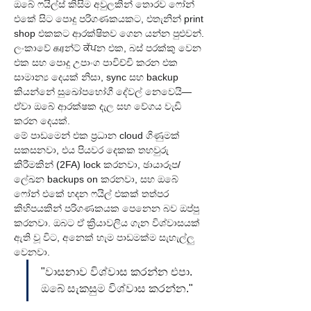
ඔබේ ෆයිල්ස් කිසිම අවුලකින් තොරව ෆෝන් 
එකේ සිට පොදු පරිගණකයකට, එතැනින් print 
shop එකකට ආරක්ෂිතව ගෙන යන්න පුළුවන්. 
ලංකාවේ கரන්ට් ਕੱਪන එක, බස් පරක්කු වෙන 
එක සහ පොදු උපාංග පාවිච්චි කරන එක 
සාමාන්‍ය දෙයක් නිසා, sync සහ backup 
කියන්නේ සුඛෝපභෝගී දේවල් නෙවෙයි—
ඒවා ඔබේ ආරක්ෂක දැල සහ වේගය වැඩි 
කරන දෙයක්.
මේ පාඩමෙන් එක ප්‍රධාන cloud ගිණුමක් 
සකසනවා, එය පියවර දෙකක තහවුරු 
කිරීමකින් (2FA) lock කරනවා, ඡායාරූප/
ලේඛන backups on කරනවා, සහ ඔබේ 
ෆෝන් එකේ හදන ෆයිල් එකක් තත්පර 
කිහිපයකින් පරිගණකයක පෙනෙන බව ඔප්පු 
කරනවා. ඔබට ඒ ක්‍රියාවලිය ගැන විශ්වාසයක් 
ඇති වූ විට, අනෙක් හැම පාඩමක්ම සැහැල්ලු 
වෙනවා.
"වාසනාව විශ්වාස කරන්න එපා. 
ඔබේ සැකසුම විශ්වාස කරන්න."