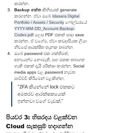
කරන්න.
Backup කේත
 කිහිපයක් generate 
කරගන්න. ඒවා ඔබේ 
Idasara Digital 
Portfolio / Assets / Security
 ෆෝල්ඩරයේ 
YYYY-MM-DD_Account-Backup-
Codes.pdf
 ලෙස PDF එකක් සාදා save 
කරන්න. ඒ වගේම, ඒවා කඩදාසියක ලියා 
නිවසේ ආරක්ෂිත තැනක තබන්න.
ඔබේ password එක ශක්තිමත්, 
අන්‍යයන්ට නොමැති, සහ මතක තබාගත 
හැකි එකක් දැයි පරීක්ෂා කරන්න. Social 
media apps වල password නැවත 
පාවිච්චි කිරීමෙන් වළකින්න.
"2FA කියන්නේ lock එකකට 
අමතරව ආරක්ෂකයෙක් 
ඉන්නවා වගේ වැඩක්."
පියවර 3: හිසරදය වළක්වන 
Cloud සැකසුම් හදාගන්න