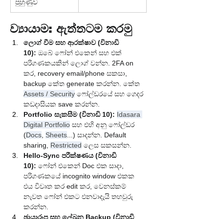
පුහුණුව
ව්‍යායාම: ඇත්තටම කරමු
ලොග් වීම සහ ආරක්ෂාව (විනාඩි 
10):
 ඔබේ ෆෝන් එකෙන් සහ එක් 
පරිගණකයකින් ලොග් වන්න. 2FA on 
කර, recovery email/phone සකසා, 
backup කේත generate කරන්න. කේත 
Assets / Security
 ෆෝල්ඩරයේ සහ ගෙදර 
කඩදාසියක save කරන්න.
Portfolio සැකසීම (විනාඩි 10):
Idasara 
Digital Portfolio
 සහ එහි අනු ෆෝල්ඩර 
(
Docs
, 
Sheets
...) සාදන්න. Default 
sharing, 
Restricted
 ලෙස සකසන්න.
Hello-Sync පරීක්ෂණය (විනාඩි 
10):
 ෆෝන් එකෙන් Doc එක සාදා, 
පරිගණකයේ incognito window එකක 
එය විවෘත කර edit කර, වෙනස්කම් 
නැවත ෆෝන් එකට එනවාදැයි තහවුරු 
කරන්න.
ඡායාරූප සහ ලේඛන Backup (විනාඩි 