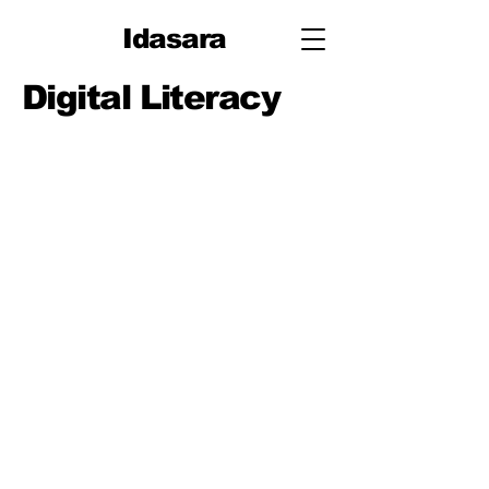
Idasara
Digital Literacy
පාඩම
පාඩම 1: ඩිජිටල් උපාංග සහ
මනස සුවයෙන් තබාගැනීම
පාඩම 2: ගිණුම් සහ Cloud
Basics (ලොග් වීම, Sync වීම,
Backups)
පාඩම 3: ෆයිල් කළමනාකරණය
සහ නම් කිරීම (ෆෝල්ඩර,
සංස්කරණ)
පාඩම 4: ලිවීම සහ
සහයෝගීතාව සඳහා Docs
පාඩම 5: දත්ත සඳහා Sheets