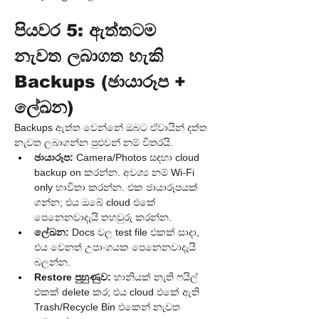
පියවර 5: ඇත්තටම 
නැවත ලබාගත හැකි 
Backups (ඡායාරූප + 
ලේඛන)
Backups ඇත්ත වෙන්නේ ඔබට ඒවායින් දත්ත 
නැවත ලබාගන්න පුළුවන් නම් විතරයි.
ඡායාරූප:
 Camera/Photos සඳහා cloud 
backup on කරන්න. අවශ්‍ය නම් Wi-Fi 
only භාවිතා කරන්න. එක ඡායාරූපයක් 
ගන්න; එය ඔබේ cloud එකේ 
පෙනෙනවාදැයි තහවුරු කරන්න.
ලේඛන:
 Docs වල test file එකක් සාදා, 
එය වෙනත් උපාංගයක පෙනෙනවාදැයි 
බලන්න.
Restore පුහුණුව:
 හානියක් නැති ෆයිල් 
එකක් delete කර; එය cloud එකේ ඇති 
Trash/Recycle Bin එකෙන් නැවත 