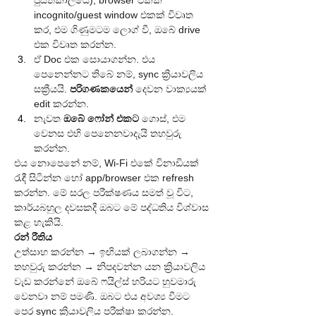
පුස්තකාලයේ), browser එකක 
incognito/guest window එකක් විවෘත 
කර, එම ගිණුමටම ලොග් වී, ඔබේ drive 
එක විවෘත කරන්න.
ඒ Doc එක සොයාගන්න. එය 
පෙනෙන්නට තිබේ නම්, sync ක්‍රියාවලිය 
සක්‍රීයයි. 
පරිගණකයෙන්
 දෙවන වාක්‍යයක් 
edit කරන්න.
නැවත 
ඔබේ ෆෝන් එකට
 ගොස්, එම 
වෙනස එහි පෙනෙනවාදැයි තහවුරු 
කරන්න.
එය නොපෙනේ නම්, Wi-Fi එකේ විනාඩියක් 
රැඳී සිටින්න හෝ app/browser එක refresh 
කරන්න. මේ සරල පරීක්ෂණය සමත් වූ විට, 
කාර්යබහුල දවසකදී ඔබට මේ පද්ධතිය විශ්වාස 
කළ හැකියි.
රන් රීතිය
උත්සාහ කරන්න → ඉඟියක් ලබාගන්න → 
තහවුරු කරන්න → නිපදවන්න යන ක්‍රියාවලිය 
වැඩ කරන්නේ ඔබේ ෆයිල්ස් හරියට හුවමාරු 
වෙනවා නම් පමණි. ඔබට එය අවශ්‍ය වීමට 
පෙර sync ක්‍රියාවලිය පරීක්ෂා කරන්න.