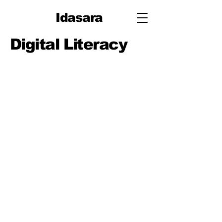
Idasara
Digital Literacy
පාඩම
පාඩම 1: ඩිජිටල් උපාංග සහ
මනස සුවයෙන් තබාගැනීම
පාඩම 2: ගිණුම් සහ Cloud
Basics (ලොග් වීම, Sync වීම,
Backups)
පාඩම 3: ෆයිල් කළමනාකරණය
සහ නම් කිරීම (ෆෝල්ඩර,
සංස්කරණ)
පාඩම 4: ලිවීම සහ
සහයෝගීතාව සඳහා Docs
පාඩම 5: දත්ත සඳහා Sheets