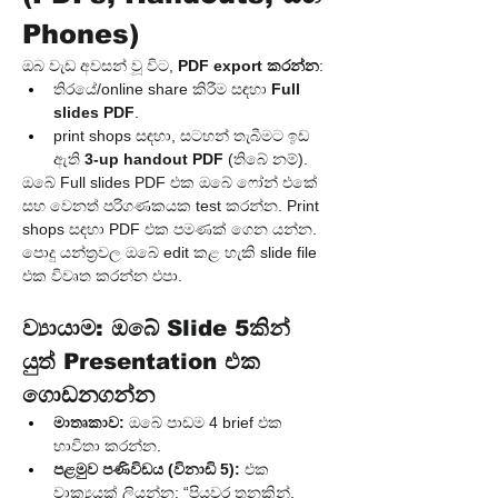
Phones)
ඔබ වැඩ අවසන් වූ විට, 
PDF export කරන්න
:
තිරයේ/online share කිරීම සඳහා 
Full 
slides PDF
.
print shops සඳහා, සටහන් තැබීමට ඉඩ 
ඇති 
3-up handout PDF
 (තිබේ නම්).
ඔබේ Full slides PDF එක ඔබේ ෆෝන් එකේ 
සහ වෙනත් පරිගණකයක test කරන්න. Print 
shops සඳහා PDF එක පමණක් ගෙන යන්න. 
පොදු යන්ත්‍රවල ඔබේ edit කළ හැකි slide file 
එක විවෘත කරන්න එපා.
ව්‍යායාම: ඔබේ Slide 5කින් 
යුත් Presentation එක 
ගොඩනගන්න
මාතෘකාව:
 ඔබේ පාඩම 4 brief එක 
භාවිතා කරන්න.
පළමුව පණිවිඩය (විනාඩි 5):
 එක 
වාක්‍යයක් ලියන්න: “පියවර තුනකින්, 