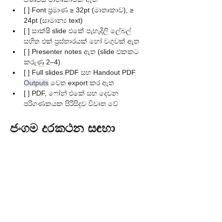
[ ] Font ප්‍රමාණ ≥ 32pt (මාතෘකාව), ≥ 
24pt (සාමාන්‍ය text)
[ ] සාක්ෂි slide එකේ පැහැදිලි ලේබල් 
සහිත එක් ප්‍රස්තාරයක් හෝ වගුවක් ඇත
[ ] Presenter notes ඇත (slide එකකට 
කරුණු 2–4)
[ ] Full slides PDF සහ Handout PDF 
Outputs
 වෙත export කර ඇත
[ ] PDF, ෆෝන් එකේ සහ දෙවන 
පරිගණකයක පිරිසිදුව විවෘත වේ
ජංගම දුරකථන සඳහා 
උපදෙසක් (Android & 
iOS)
Slides app එකේ, text ප්‍රමාණය වෙනස් 
කිරීමට 
A
 tap කරන්න—මාතෘකා 
ලොකුවට තබන්න.
Project කරන විට notes බැලීමට 
Presenter view
 භාවිතා කරන්න.