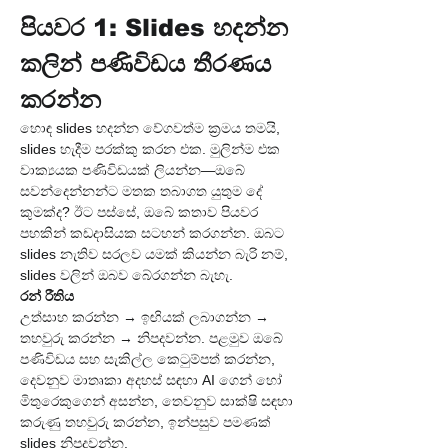
පියවර 1: Slides හදන්න 
කලින් පණිවිඩය තීරණය 
කරන්න
හොඳ slides හදන්න වේගවත්ම ක්‍රමය තමයි, 
slides හැදීම පරක්කු කරන එක. මුලින්ම එක 
වාක්‍යයක පණිවිඩයක් ලියන්න—ඔබේ 
සවන්දෙන්නන්ට මතක තබාගත යුතුම දේ 
කුමක්ද? ඊට පස්සේ, ඔබේ කතාව පියවර 
පහකින් කඩදාසියක සටහන් කරගන්න. ඔබට 
slides නැතිව සරලව යමක් කියන්න බැරි නම්, 
slides වලින් ඔබව බේරගන්න බැහැ.
රන් රීතිය
උත්සාහ කරන්න → ඉඟියක් ලබාගන්න → 
තහවුරු කරන්න → නිපදවන්න. පළමුව ඔබේ 
පණිවිඩය සහ සැකිල්ල කෙටුම්පත් කරන්න, 
දෙවනුව මාතෘකා අදහස් සඳහා AI ගෙන් හෝ 
මිතුරෙකුගෙන් අසන්න, තෙවනුව සාක්ෂි සඳහා 
කරුණු තහවුරු කරන්න, ඉන්පසුව පමණක් 
slides නිපදවන්න.