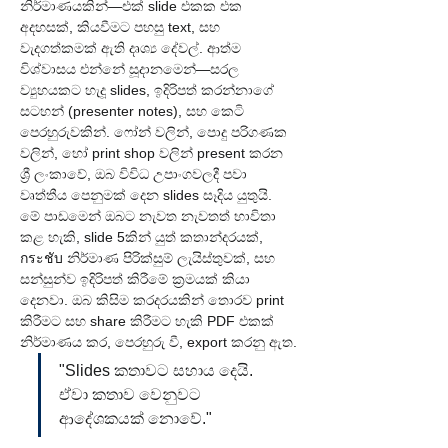
නිර්මාණයකින්—එක් slide එකක එක 
අදහසක්, කියවීමට පහසු text, සහ 
වැදගත්කමක් ඇති දෘශ්‍ය දේවල්. ආත්ම 
විශ්වාසය එන්නේ සූදානමෙන්—සරල 
ව්‍යුහයකට හැදූ slides, ඉදිරිපත් කරන්නාගේ 
සටහන් (presenter notes), සහ කෙටි 
පෙරහුරුවකින්. ෆෝන් වලින්, පොදු පරිගණක 
වලින්, හෝ print shop වලින් present කරන 
ශ්‍රී ලංකාවේ, ඔබ විවිධ උපාංගවලදී පවා 
වෘත්තීය පෙනුමක් දෙන slides සෑදිය යුතුයි.
මේ පාඩමෙන් ඔබට නැවත නැවතත් භාවිතා 
කළ හැකි, slide 5කින් යුත් කතාන්දරයක්, 
กระชับ නිර්මාණ පිරික්සුම් ලැයිස්තුවක්, සහ 
සන්සුන්ව ඉදිරිපත් කිරීමේ ක්‍රමයක් කියා 
දෙනවා. ඔබ කිසිම කරදරයකින් තොරව print 
කිරීමට සහ share කිරීමට හැකි PDF එකක් 
නිර්මාණය කර, පෙරහුරු වී, export කරනු ඇත.
"Slides කතාවට සහාය දෙයි. 
ඒවා කතාව වෙනුවට 
ආදේශකයක් නොවේ."