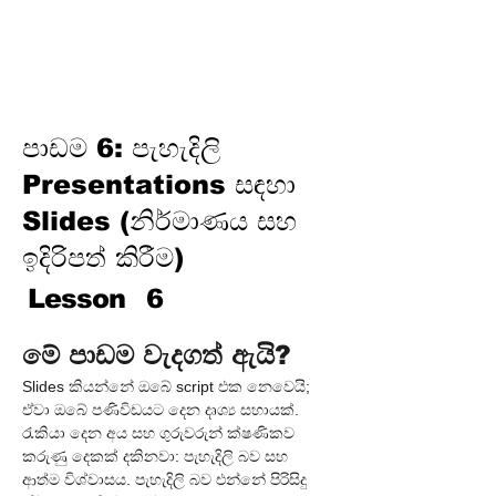
වැඩ කිරීමේ ක්‍රියාවලිය (උත්සාහ
කරන්න → ඉඟියක් ලබාගන්න →
තහවුරු කරගන්න →
නිපදවන්න)
පාඩම 6: පැහැදිලි
Presentations සඳහා
Slides (නිර්මාණය සහ
ඉදිරිපත් කිරීම)
Lesson
6
මේ පාඩම වැදගත් ඇයි?
Slides කියන්නේ ඔබේ script එක නෙවෙයි; 
ඒවා ඔබේ පණිවිඩයට දෙන දෘශ්‍ය සහායක්. 
රැකියා දෙන අය සහ ගුරුවරුන් ක්ෂණිකව 
කරුණු දෙකක් දකිනවා: පැහැදිලි බව සහ 
ආත්ම විශ්වාසය. පැහැදිලි බව එන්නේ පිරිසිදු 