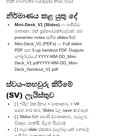
හැකි වේගවත්ම වැඩිදියුණු කිරීම එයයි.
නිර්මාණය කළ යුතු දේ
Mini-Deck_V1 (Slides)
 — පණිවිඩ 
මාතෘකා, එක් ප්‍රස්තාරයක්/වගුවක්, සහ 
presenter notes සහිත slides 5ක්.
Mini-Deck_V1 (PDFs) — Full slides 
PDF සහ 3-up handout PDF Outputs 
ෆෝල්ඩරයේ:YYYY-MM-DD_Mini-
Deck_V1.pdfYYYY-MM-DD_Mini-
Deck_Handout_V1.pdf
ස්වයං-තහවුරු කිරීමේ 
(SV) ලැයිස්තුව
[ ] ෆයිල් එක දිනය + මාතෘකාව + V# 
සමඟ නම් කර, Slides වල save කර ඇත
[ ] Slides 5ක් පමණි (මාතෘකාව, ගැටලුව, 
විසඳුම, සාක්ෂි, මීළඟ පියවර)
[ ] හැම slide එකකම (ලේබලයක් නොව) 
පණිවිඩ මාතෘකාවක් ඇත