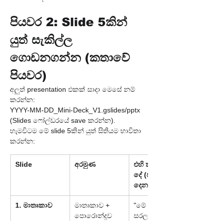
පියවර 2: Slide 5කින් 
යුත් සැකිල්ල 
ගොඩනගන්න (කතාවේ 
පියවර)
අලුත් presentation එකක් සාදා මෙසේ නම් 
කරන්න:
YYYY-MM-DD_Mini-Deck_V1.gslides/pptx 
(Slides ෆෝල්ඩරයේ save කරන්න).
හැමවිටම මේ slide 5කින් යුත් සිතියම භාවිතා 
කරන්න:
Slide
අරමුණ
එහි කියවෙන 
දේ (පණිවිඩය 
දෙන මාතෘකාව)
1. මාතෘකාව
මාතෘකාව + 
"මේ දේ සඳහා 
පොරොන්දුව
සරල 