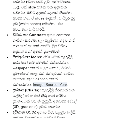
කරන්න (මාතෘකාව උඩ, අන්තර්ගතය 
මැද). එක් slide එකක එක අදහසක් 
තබන්න. ඔබට අදහස් දෙකක් කියන්න 
අවශ්‍ය නම්, ඒ slides දෙකකි. වැඩිපුර සුදු 
ඉඩ (white space) තබන්න—එය 
අවධානය වැඩි කරයි.
වර්ණ සහ Contrast:
 ඉහළ contrast 
භාවිතා කරන්න (ලා පසුබිමක තද පැහැති 
text හෝ අනෙක් අතට). මුළු වර්ණ 
දෙකක් හෝ තුනක් ප්‍රමාණවත්.
පින්තූර සහ Icons:
 ඒවා යමක් පැහැදිලි 
කරන්නේ නම් පමණක් එක්කරන්න. 
wallpaper එකක් ලෙස නොව, මධ්‍යම 
ප්‍රමාණයේ අදාළ එක් පින්තූරයක් භාවිතා 
කරන්න. කුඩා caption එකක් 
එක්කරන්න: 
Image: Source, Year
.
ප්‍රස්තාර (Charts):
 පැහැදිලි ශීර්ෂයක් සහ 
ලේබල් සහිත එක් තීරු හෝ රේඛීය 
ප්‍රස්තාරයක් වඩාත් සුදුසුයි. අනවශ්‍ය දේවල් 
(3D, gradients) ඉවත් කරන්න.
ද්විභාෂා වචන:
 අවශ්‍ය විට, පළමුව ඉංග්‍රීසි, 
ඉන්පසු වරහන් තුළ දේශීය වචනය 