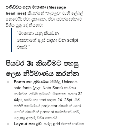
පණිවිඩය දෙන මාතෘකා (Message 
headlines)
 කියන්නේ “ගැටලුව” වැනි ලේබල් 
නෙවෙයි; ඒවා ප්‍රකාශන. ඒවා සවන්දෙන්නාට 
සිතිය යුතු දේ කියනවා.
"මාතෘකා යනු කියවන 
කෙනාගේ ඇස් සඳහා වන script 
එකයි."
පියවර 3: කියවීමට පහසු 
ලෙස නිර්මාණය කරන්න
Fonts සහ ප්‍රමාණය:
 පිරිසිදු, Unicode-
safe fonts (උදා: Noto Sans) භාවිතා 
කරන්න. අවම ප්‍රමාණ: මාතෘකා සඳහා 32–
44pt, සාමාන්‍ය text සඳහා 24–28pt. ඔබ 
පන්ති කාමරයේ projector එකකින් හෝ 
ෆෝන් එකකින් present කරන්නේ නම්, 
ලොකු අකුරු වඩා හොඳයි.
Layout සහ ඉඩ:
 සරල grid එකක් භාවිතා 