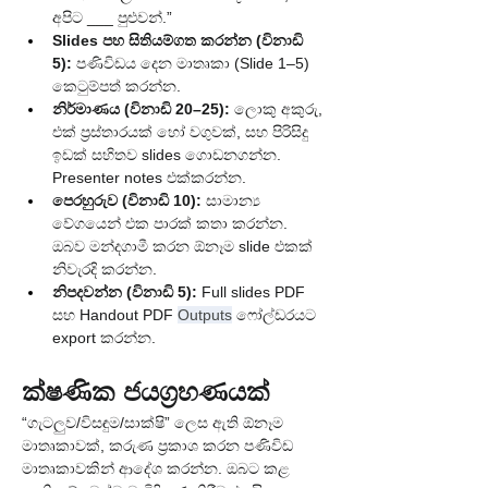
අපිට ___ පුළුවන්.”
Slides පහ සිතියම්ගත කරන්න (විනාඩි 
5):
 පණිවිඩය දෙන මාතෘකා (Slide 1–5) 
කෙටුම්පත් කරන්න.
නිර්මාණය (විනාඩි 20–25):
 ලොකු අකුරු, 
එක් ප්‍රස්තාරයක් හෝ වගුවක්, සහ පිරිසිදු 
ඉඩක් සහිතව slides ගොඩනගන්න. 
Presenter notes එක්කරන්න.
පෙරහුරුව (විනාඩි 10):
 සාමාන්‍ය 
වේගයෙන් එක පාරක් කතා කරන්න. 
ඔබව මන්දගාමී කරන ඕනෑම slide එකක් 
නිවැරදි කරන්න.
නිපදවන්න (විනාඩි 5):
 Full slides PDF 
සහ Handout PDF 
Outputs
 ෆෝල්ඩරයට 
export කරන්න.
ක්ෂණික ජයග්‍රහණයක්
“ගැටලුව/විසඳුම/සාක්ෂි” ලෙස ඇති ඕනෑම 
මාතෘකාවක්, කරුණ ප්‍රකාශ කරන පණිවිඩ 
මාතෘකාවකින් ආදේශ කරන්න. ඔබට කළ 