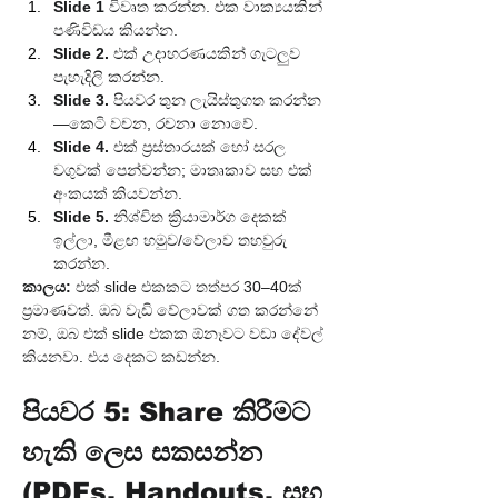
Slide 1
 විවෘත කරන්න. එක වාක්‍යයකින් 
පණිවිඩය කියන්න.
Slide 2.
 එක් උදාහරණයකින් ගැටලුව 
පැහැදිලි කරන්න.
Slide 3.
 පියවර තුන ලැයිස්තුගත කරන්න
—කෙටි වචන, රචනා නොවේ.
Slide 4.
 එක් ප්‍රස්තාරයක් හෝ සරල 
වගුවක් පෙන්වන්න; මාතෘකාව සහ එක් 
අංකයක් කියවන්න.
Slide 5.
 නිශ්චිත ක්‍රියාමාර්ග දෙකක් 
ඉල්ලා, මීළඟ හමුව/වේලාව තහවුරු 
කරන්න.
කාලය:
 එක් slide එකකට තත්පර 30–40ක් 
ප්‍රමාණවත්. ඔබ වැඩි වේලාවක් ගත කරන්නේ 
නම්, ඔබ එක් slide එකක ඕනෑවට වඩා දේවල් 
කියනවා. එය දෙකට කඩන්න.
පියවර 5: Share කිරීමට 
හැකි ලෙස සකසන්න 
(PDFs, Handouts, සහ 