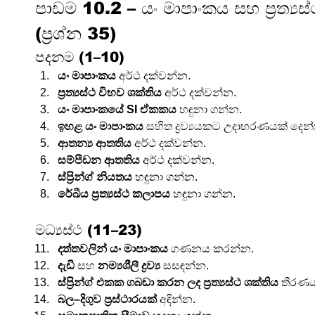
පාඩම 10.2 – යං මාපාංකය සහ ප්‍රත්‍යස
(ප්‍රශ්න 35)
පදනම (1–10)
යං මාපාංකය
 අර්ථ දක්වන්න.
ප්‍රත්‍යස්ථ විභව ශක්තිය
 අර්ථ දක්වන්න.
යං මාපාංකයේ SI ඒකකය
 හඳුනා ගන්න.
ඉහළ යං මාපාංකය
 සහිත ද්‍රව්‍යයකට උදාහරණයක් දෙන
ආතන්‍ය ආතතිය
 අර්ථ දක්වන්න.
සම්පීඩන ආතතිය
 අර්ථ දක්වන්න.
ස්ප්‍රින්ග් නියතය
 හඳුනා ගන්න.
රේඛීය ප්‍රත්‍යස්ථ කලාපය
 හඳුනා ගන්න.
මධ්‍යස්ථ (11–23)
දත්තවලින් යං මාපාංකය
 ගණනය කරන්න.
දැඩි
 සහ 
නම්‍යශීලී ද්‍රව්‍ය
 සසඳන්න.
ස්ප්‍රින්ග් එකක ගබඩා කරන ලද ප්‍රත්‍යස්ථ ශක්තිය
 තීරණ
බල–දිගුව ප්‍රස්ථාරයක්
 අඳින්න.