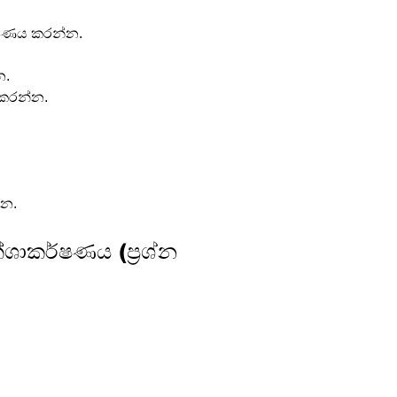
ුපණය කරන්න.
න.
කරන්න.
්න.
ාකර්ෂණය (ප්‍රශ්න 