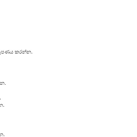
ිරූපණය කරන්න.
්න.
.
න.
න.