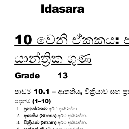
Idasara
10 වෙනි ඒකකය: ප
යාන්ත්‍රික ගුණ
Grade
13
පාඩම 10.1 – ආතතිය, වික්‍රියාව සහ ප්‍රත
පදනම (1–10)
ප්‍රත්‍යස්ථතාව
 අර්ථ දක්වන්න.
ආතතිය (Stress)
 අර්ථ දක්වන්න.
වික්‍රියාව (Strain)
 අර්ථ දක්වන්න.