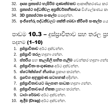
දෘශ්‍ය ප්‍රත්‍යස්ථ හැසිරීම ගුණාත්මකව
 ආකෘතිකරණය කර
ප්‍රත්‍යස්ථ පද්ධතිවල අප්‍රතිවර්තනීතාවය
 විශ්ලේෂණය ක
3D ප්‍රත්‍යස්ථතා සංකල්ප
 සසඳන්න.
ඉංජිනේරු පද්ධතිවලට ශක්ති ගබඩා කිරීමේ සංකල්ප
 ය
පාඩම 10.3 – දුස්ස්‍රාවීතාව සහ තරල ප්‍
පදනම (1–10)
දුස්ස්‍රාවීතාව
 අර්ථ දක්වන්න.
දුස්ස්‍රාවී තරල
 හඳුනා ගන්න.
ස්තරීය
 සහ 
කැලඹිලි සහිත ගැලීම
 වෙන්කර හඳුනා ගන්
දුස්ස්‍රාවීතා සංගුණකය
 අර්ථ දක්වන්න.
ස්ටෝක්ස්ගේ නියමය
 ප්‍රකාශ කරන්න.
ප්‍රවේග අනුක්‍රමණ සටහනක්
 අඳින්න.
දුස්ස්‍රාවීතාවයට බලපාන සාධක
 හඳුනා ගන්න.
දුස්ස්‍රාවීතාවයේ ඒකක
 ප්‍රකාශ කරන්න.
ධාරා රේඛාව
 අර්ථ දක්වන්න.
ඇදීම (Drag)
 අර්ථ දක්වන්න.