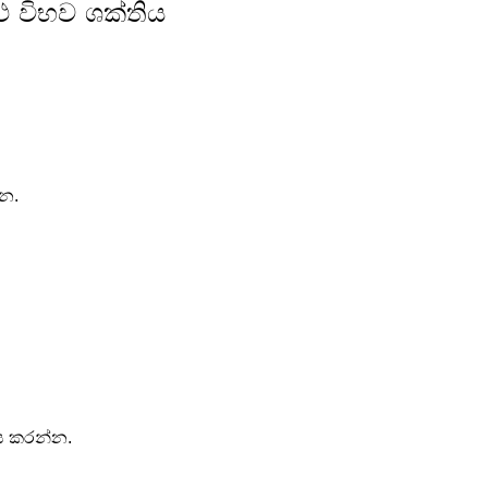
්ථ විභව ශක්තිය 
්න.
ය කරන්න.