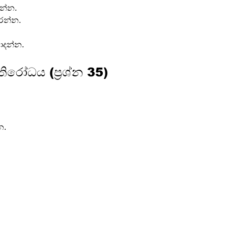
න්න.
රන්න.
ොදන්න.
රතිරෝධය (ප්‍රශ්න 35)
න.