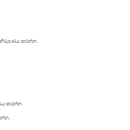
 නිරුපණය කරන්න.
ණය කරන්න.
න්න.