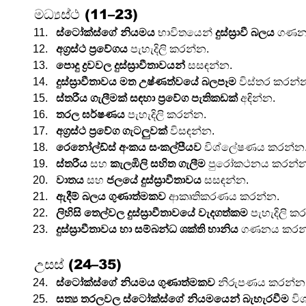
මධ්‍යස්ථ (11–23)
ස්ටෝක්ස්ගේ නියමය
 භාවිතයෙන් 
දුස්ස්‍රාවී බලය
 ගණන
අග්‍රස්ථ ප්‍රවේගය
 පැහැදිලි කරන්න.
පොදු ද්‍රවවල දුස්ස්‍රාවීතාවයන්
 සසඳන්න.
දුස්ස්‍රාවීතාවය මත උෂ්ණත්වයේ බලපෑම
 විස්තර කරන්
ස්තරීය ගැලීමක් සඳහා ප්‍රවේග පැතිකඩක්
 අඳින්න.
තරල ඝර්ෂණය
 පැහැදිලි කරන්න.
අග්‍රස්ථ ප්‍රවේග ගැටලුවක්
 විසඳන්න.
රෙනෝල්ඩ්ස් අංකය සංකල්පීයව
 විශ්ලේෂණය කරන්න
ස්තරීය
 සහ 
කැලඹිලි සහිත ගැලීම
 පුරෝකථනය කරන්න
වාතය
 සහ 
ජලයේ දුස්ස්‍රාවීතාවය
 සසඳන්න.
ඇදීම් බලය ගුණාත්මකව
 ආකෘතිකරණය කරන්න.
ලිහිසි තෙල්වල දුස්ස්‍රාවීතාවයේ වැදගත්කම
 පැහැදිලි ක
දුස්ස්‍රාවීතාවය හා සම්බන්ධ ශක්ති හානිය
 ගණනය කරන
උසස් (24–35)
ස්ටෝක්ස්ගේ නියමය ගුණාත්මකව
 නිරුපණය කරන්න
සත්‍ය තරලවල ස්ටෝක්ස්ගේ නියමයෙන් බැහැරවීම
 ව