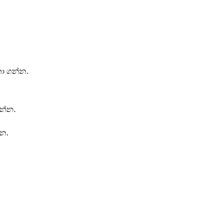
ා ගන්න.
න්න.
්න.