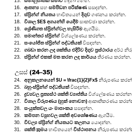
සමානුපාතික සීමාව
 හඳුනා ගන්න.
ආතන්‍ය
 සහ 
සම්පීඩන පරීක්ෂණ
 සසඳන්න.
ස්ප්‍රින්ග් නියතය
 භාවිතයෙන් 
දිගුව
 ගණනය කරන්න.
විශාල $E$ අගයන්හි යෙදීම්
 සාකච්ඡා කරන්න.
ශ්‍රේණිගත ස්ප්‍රින්ග්වල හැසිරීම
 ඇගයීම.
සමාන්තර ස්ප්‍රින්ග්
 විශ්ලේෂණය කරන්න.
සංයෝජිත ස්ප්‍රින්ග් පද්ධතියක්
 විසඳන්න.
ගබඩා කරන ලද ශක්තිය එදිරිව දිගුව ප්‍රස්ථාරය
 අර්ථ න
ස්ප්‍රින්ග් එකක් මත කරන ලද කාර්යය
 තීරණය කරන්න.
උසස් (24–35)
අනුකලනයෙන් $U = \frac{1}{2}Fx$
 නිරුපණය කරන
බහු-ස්ප්‍රින්ග් පද්ධතියක්
 විසඳන්න.
ද්‍රව්‍යවල ප්‍රත්‍යස්ථ ශක්ති ව්‍යාප්තිය
 විශ්ලේෂණය කරන්න
විශාල විරූපණය (හුක් නොවන)
 ආකෘතිකරණය කරන්
සංයුක්තවල යං මාපාංකය
 සසඳන්න.
කම්පන ව්‍යුහවල ශක්ති අවශෝෂණය
 ඇගයීම.
විචල්‍ය ස්ප්‍රින්ග් නියතයට කලනය
 යොදන්න.
ශක්ති ක්‍රමය
 භාවිතයෙන් 
විස්ථාපනය
 නිරුපණය කරන්