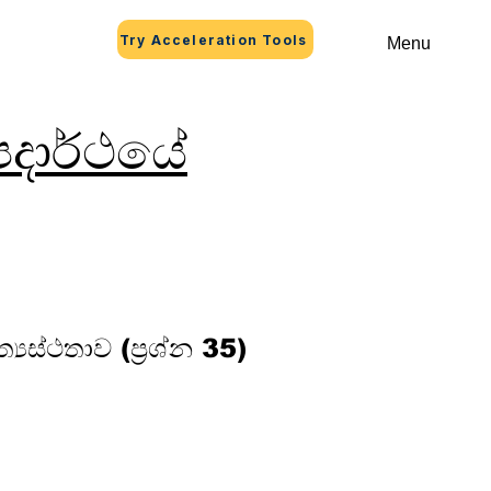
Try Acceleration Tools
Menu
දාර්ථයේ
්‍යස්ථතාව (ප්‍රශ්න 35)