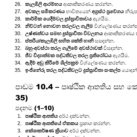
කැලඹිලි ආරම්භය
 ආකෘතිකරණය කරන්න.
අවකල සමීකරණය
 භාවිතයෙන් 
අග්‍රස්ථ ප්‍රවේගය
 නිර
කාර්මික යෙදීම්වල දුස්ස්‍රාවීතාවය
 ඇගයීම.
නිව්ටන් නොවන තරලවල ගැලීම
 විශ්ලේෂණය කරන්
උෂ්ණත්වය සමඟ දුස්ස්‍රාවීතා විචලනය
 ආකෘතිකරණය 
ස්තරීය/කැලඹිලි සහිත ශක්ති හානි
 සසඳන්න.
බහු-අවස්ථා තරල ගැලීමේ අවස්ථාවක්
 විසඳන්න.
ජීව විද්‍යාත්මක පද්ධතිවල තරල ප්‍රතිරෝධය
 ඇගයීම.
ඇදීම් අඩු කිරීමේ ශිල්පක්‍රම
 විශ්ලේෂණය කරන්න.
ඉංජිනේරු තරල පද්ධතිවලට දුස්ස්‍රාවීතා සංකල්ප
 යොදන
පාඩම 10.4 – පෘෂ්ඨික ආතතිය සහ කේශ
35)
පදනම (1–10)
පෘෂ්ඨික ආතතිය
 අර්ථ දක්වන්න.
පෘෂ්ඨික ආතතියේ ඒකකය
 ප්‍රකාශ කරන්න.
කේශාකර්ෂණ ක්‍රියාව
 අර්ථ දක්වන්න.