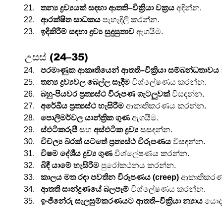
තන්‍ය ද්‍රව්‍යයක් සඳහා ආතති–වික්‍රියා වක්‍රය
 අඳින්න.
ආරක්ෂිත සාධකය
 පැහැදිලි කරන්න.
ඉදිකිරීම් සඳහා ද්‍රව්‍ය සුදුසුතාව
 ඇගයීම.
උසස් (24–35)
පරමාණුක ආකෘතියෙන් ආතති–වික්‍රියා සම්බන්ධතාවය
තන්‍ය ද්‍රව්‍යවල බෙල්ල සෑදීම
 විශ්ලේෂණය කරන්න.
බහු-පියවර ප්‍රත්‍යස්ථ විරූපණ ගැටලුවක්
 විසඳන්න.
අරේඛීය ප්‍රත්‍යස්ථ හැසිරීම
 ආකෘතිකරණය කරන්න.
පොලිමර්වල යාන්ත්‍රික ගුණ
 ඇගයීම.
ස්ඵටිකරූපී
 සහ 
අස්ඵටික ද්‍රව්‍ය
 සසඳන්න.
විචල්‍ය බරක් යටතේ ප්‍රත්‍යස්ථ විරූපණය
 විසඳන්න.
විෂම දේශීය ද්‍රව්‍ය ගුණ
 විශ්ලේෂණය කරන්න.
බිඳී යාමේ හැසිරීම
 පුරෝකථනය කරන්න.
කාලය මත රඳා පවතින විරූපණය (creep)
 ආකෘතිකර
ආතති සාන්ද්‍රණයේ බලපෑම්
 විශ්ලේෂණය කරන්න.
ඉංජිනේරු සැලසුම්කරණයට ආතති–වික්‍රියා න්‍යාය
 යොද