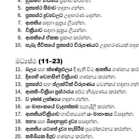
හුක්ගේ නියමය
 ප්‍රකාශ කරන්න.
ප්‍රත්‍යස්ථ සීමාව
 හඳුනා ගන්න.
ප්‍රත්‍යස්ථ ද්‍රව්‍යවලට
 උදාහරණ දෙන්න.
ආතතිය
 සඳහා සූත්‍රය ලියන්න.
වික්‍රියාව
 සඳහා සූත්‍රය ලියන්න.
ආතතියේ ඒකක
 ප්‍රකාශ කරන්න.
සැබෑ ජීවිතයේ ප්‍රත්‍යස්ථ විරූපණයට
 උදාහරණයක් හඳුන
මධ්‍යස්ථ (11–23)
බලය
 සහ 
ක්ෂේත්‍රඵලය
 දී ඇති විට 
ආතතිය
 ගණනය කර
දිගෙහි වෙනසින් වික්‍රියාව
 ගණනය කරන්න.
ප්‍රත්‍යස්ථ
 සහ 
ප්ලාස්ටික් විරූපණය
 වෙන්කර හඳුනා ගන
ආතති–වික්‍රියා ප්‍රස්ථාරය
 අර්ථ නිරූපණය කරන්න.
ව yield ලක්ෂ්‍යය
 හඳුනා ගන්න.
යං මාපාංකයේ වැදගත්කම
 පැහැදිලි කරන්න.
ආතතිය/වික්‍රියාව
 භාවිතයෙන් 
යං මාපාංකය
 විසඳන්න.
තන්‍ය
 සහ 
බිඳෙනසුළු ද්‍රව්‍ය
 සසඳන්න.
ආතතිය යටතේ ද්‍රව්‍ය හැසිරීම
 පුරෝකථනය කරන්න.
කම්බියක දිගුව
 ගණනය කරන්න.