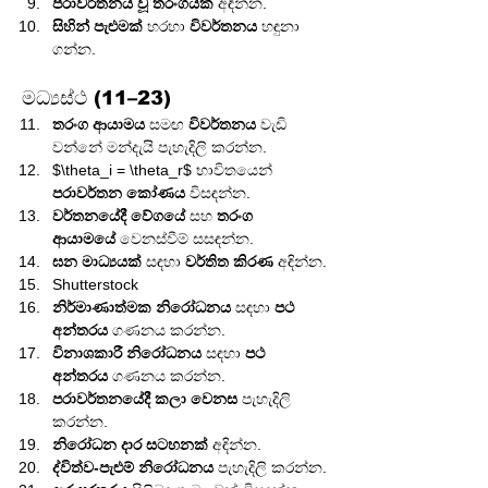
පරාවර්තනය වූ තරංගයක්
 අඳින්න.
සිහින් පැළුමක්
 හරහා 
විවර්තනය
 හඳුනා 
ගන්න.
මධ්‍යස්ථ (11–23)
තරංග ආයාමය
 සමඟ 
විවර්තනය
 වැඩි 
වන්නේ මන්දැයි පැහැදිලි කරන්න.
$\theta_i = \theta_r$ භාවිතයෙන් 
පරාවර්තන කෝණය
 විසඳන්න.
වර්තනයේදී
වේගයේ
 සහ 
තරංග 
ආයාමයේ
 වෙනස්වීම් සසඳන්න.
ඝන මාධ්‍යයක්
 සඳහා 
වර්තිත කිරණ
 අඳින්න.
Shutterstock
නිර්මාණාත්මක නිරෝධනය
 සඳහා 
පථ 
අන්තරය
 ගණනය කරන්න.
විනාශකාරී නිරෝධනය
 සඳහා 
පථ 
අන්තරය
 ගණනය කරන්න.
පරාවර්තනයේදී කලා වෙනස
 පැහැදිලි 
කරන්න.
නිරෝධන දාර සටහනක්
 අඳින්න.
ද්විත්ව-පැළුම් නිරෝධනය
 පැහැදිලි කරන්න.