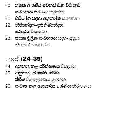
තතක ආතතිය වෙනස් වන විට නව 
සංඛ්‍යාතය
 තීරණය කරන්න.
විවිධ දිග සඳහා අනුනාදිත
 සසඳන්න.
නිෂ්පන්දන–ප්‍රතිනිෂ්පන්දන 
පරතරය
 විසඳන්න.
තතක මූලික සංඛ්‍යාතය
 සඳහා සූත්‍රය 
නිරුපණය කරන්න.
උසස් (24–35)
අනුනාද නල පරීක්ෂණය
 විසඳන්න.
අනුනාදයේ ශක්ති ගබඩා 
කිරීම
 විශ්ලේෂණය කරන්න.
සංවෘත නල අනුනාදිත ශ්‍රේණිය
 නිරුපණය 
කරන්න.
බහු-පියවර අනුනාදිත ගැටලුවක්
 විසඳන්න.
විවෘත
 සහ 
සංවෘත නලවල ධ්වනි 
හැසිරීම්
 සසඳන්න.
ශබ්ද වේගය
 මත 
උෂ්ණත්වයේ 
බලපෑම
 ඇගයීම.
ස්ථාවර තරංග ගණිතමය 
වශයෙන්
 ආකෘතිකරණය කරන්න.