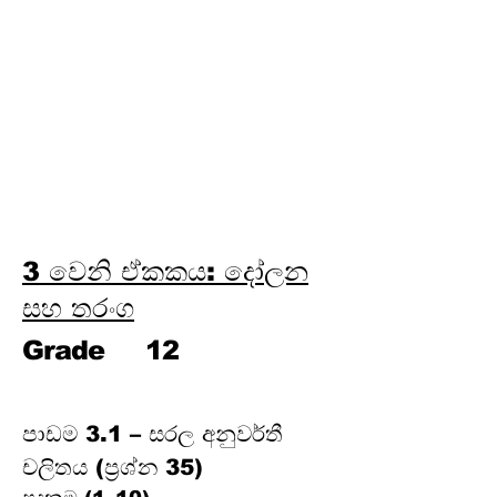
චුම්බකත්වය
Third Term
9 වෙනි ඒකකය:
ඉලෙක්ට්‍රොනික විද්‍යාව
10 වෙනි ඒකකය: පදාර්ථයේ
යාන්ත්‍රික ගුණ
3 වෙනි ඒකකය: දෝලන
සහ තරංග
Grade
12
පාඩම 3.1 – සරල අනුවර්තී 
චලිතය (ප්‍රශ්න 35)