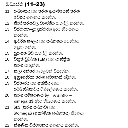
මධ්‍යස්ථ (11–23)
සංඛ්‍යාතය
 සහ 
තරංග ආයාමයෙන්
තරංග 
වේගය
 ගණනය කරන්න.
තිරස් තරංගවල
ව්‍යාප්තිය
 පැහැදිලි කරන්න.
විස්ථාපන–දුර ප්‍රස්ථාරය
 අර්ථ නිරූපණය 
කරන්න.
ආවර්ත කාලය
 සහ 
සංඛ්‍යාතය
 වෙන්කර 
හඳුනා ගන්න.
සුසංගත බව
 පැහැදිලි කරන්න.
විද්‍යුත් චුම්බක (EM)
 සහ 
යාන්ත්‍රික 
තරංග
 සසඳන්න.
කලා අන්තර
 ගැටලුවක් විසඳන්න.
අනුදෛර්ඝ්‍ය තරංග සටහනක්
 අඳින්න.
විස්තාරය
 සහ 
ශක්තිය
 අතර 
සම්බන්ධතාවය
 විශ්ලේෂණය කරන්න.
තරංග සමීකරණය
 $y = A \sin(kx – 
\omega t)$ අර්ථ නිරූපණය කරන්න.
$k$ (
තරංග සංඛ්‍යාව
) සහ 
$\omega$ (
කෝණික සංඛ්‍යාතය
) තීරණය 
කරන්න.
ක්ෂණික විස්ථාපනය
 ගණනය කරන්න.