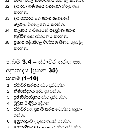
සිහින්-පටල නිරෝධනය
 පැහැදිලි කරන්න.
දාර රටා ගණිතමය වශයෙන්
 නිරුපණය 
කරන්න.
දාර පරතරය
 මත 
තරංග ආයාමයේ 
බලපෑම
 විශ්ලේෂණය කරන්න.
කලනය
 භාවිතයෙන් 
සම්පූර්ණ තරංග 
හැසිරීම
 ආකෘතිකරණය කරන්න.
ප්‍රකාශ පද්ධතිවල විවර්තන සීමාව
 පැහැදිලි 
කරන්න.
පාඩම 3.4 – ස්ථාවර තරංග සහ 
අනුනාදය (ප්‍රශ්න 35)
පදනම (1–10)
ස්ථාවර තරංගය
 අර්ථ දක්වන්න.
නිෂ්පන්දනය
 අර්ථ දක්වන්න.
ප්‍රතිනිෂ්පන්දනය
 අර්ථ දක්වන්න.
මූලික මාදිලිය
 අඳින්න.
ස්ථාවර
 සහ 
ප්‍රගාමී තරංග
 වෙන්කර හඳුනා 
ගන්න.
අනුනාදයට
 උදාහරණයක් දෙන්න.
අනුනාදිතය (Harmonic)
 අර්ථ දක්වන්න.