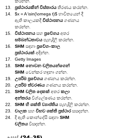
කරන්න.
ප්‍රස්ථාරයකින් විස්තාරය
 තීරණය කරන්න.
$x = A \sin(\omega t)$ භාවිතයෙන් දී 
ඇති කාලයකදී 
විස්ථාපනය
 ගණනය 
කරන්න.
විස්ථාපනය
 සහ 
ප්‍රවේගය
 අතර 
සම්බන්ධතාවය
 පැහැදිලි කරන්න.
SHM
 සඳහා 
ප්‍රවේග–කාල 
ප්‍රස්ථාරයක්
 අඳින්න.
Getty Images
SHM නොවන චලිතයන්ගෙන් 
SHM
 වෙන්කර හඳුනා ගන්න.
උපරිම ප්‍රවේගය
 ගණනය කරන්න.
උපරිම ත්වරණය
 ගණනය කරන්න.
SHM චලිත දෙකක්
 අතර 
කලා 
අන්තරය
 විශ්ලේෂණය කරන්න.
SHM හි ශක්ති ව්‍යාප්තිය
 පැහැදිලි කරන්න.
චාලක
 සහ 
විභව ශක්ති ප්‍රස්ථාර
 සසඳන්න.
දී ඇති කොන්දේසි සඳහා 
SHM 
චලිතය
 විසඳන්න.
උසස් (24–35)