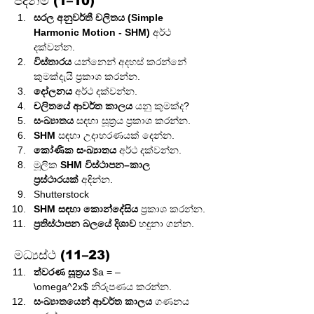
පදනම (1–10)
සරල අනුවර්තී චලිතය (Simple 
Harmonic Motion - SHM)
 අර්ථ 
දක්වන්න.
විස්තාරය
 යන්නෙන් අදහස් කරන්නේ 
කුමක්දැයි ප්‍රකාශ කරන්න.
දෝලනය
 අර්ථ දක්වන්න.
චලිතයේ ආවර්ත කාලය
 යනු කුමක්ද?
සංඛ්‍යාතය
 සඳහා සූත්‍රය ප්‍රකාශ කරන්න.
SHM
 සඳහා උදාහරණයක් දෙන්න.
කෝණික සංඛ්‍යාතය
 අර්ථ දක්වන්න.
මූලික 
SHM විස්ථාපන–කාල 
ප්‍රස්ථාරයක්
 අඳින්න.
Shutterstock
SHM සඳහා කොන්දේසිය
 ප්‍රකාශ කරන්න.
ප්‍රතිස්ථාපන බලයේ දිශාව
 හඳුනා ගන්න.
මධ්‍යස්ථ (11–23)
ත්වරණ සූත්‍රය
 $a = –
\omega^2x$ නිරුපණය කරන්න.
සංඛ්‍යාතයෙන් ආවර්ත කාලය
 ගණනය 