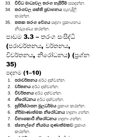
විවිධ මාධ්‍යවල තරංග හැසිරීම්
 සසඳන්න.
තරංගවල ශක්ති ප්‍රවාහනය
 පැහැදිලි 
කරන්න.
තතක තරංග වේගය
 සඳහා ප්‍රකාශනය 
නිරුපණය කරන්න.
පාඩම 3.3 – තරංග සංසිද්ධි 
(පරාවර්තනය, වර්තනය, 
විවර්තනය, නිරෝධනය) (ප්‍රශ්න 
35)
පදනම (1–10)
පරාවර්තනය
 අර්ථ දක්වන්න.
වර්තනය
 අර්ථ දක්වන්න.
විවර්තනය
 අර්ථ දක්වන්න.
නිරෝධනය
 අර්ථ දක්වන්න.
සුපිරිස්ථාපන මූලධර්මය
 ප්‍රකාශ කරන්න.
නිර්මාණාත්මක නිරෝධනය
 හඳුනා ගන්න.
විනාශකාරී නිරෝධනය
 හඳුනා ගන්න.
ස්නෙල්ගේ නියමය ගුණාත්මකව
 ප්‍රකාශ 
කරන්න.