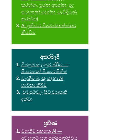
කරන්න, ප්‍රශ්න අසන්න, දළ
සටහනක් දෙන්න, වැඩිදියුණු
කරන්න)
AI ප්‍රතිචාර විවේචනාත්මකව
කියවීම
අතරමැදි
විමසුම් සැලසුම් කිරීම —
පියවරෙන් පියවර සිතීම
වැරදීම් බැංකු සඳහා AI
භාවිතා කිරීම
විමසුම්වල සිට ව්‍යාපෘති
දක්වා
ප්‍රවීණ
වගකීම් සහගත AI —
අවදානම් සහ පක්ෂපාතීත්වය