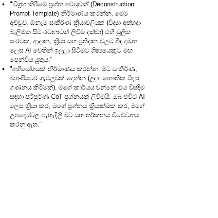
"'විග්‍රහ කිරීමේ ප්‍රශ්න අච්චුවක්' (Deconstruction
Prompt Template) නිර්මාණය කරන්න. මෙම
අච්චුව, ඕනෑම සංකීර්ණ ක්‍රියාවලියක් (විද්‍යා අත්හදා
බැලීමක සිට රචනාවක් ලිවීම දක්වා) එහි මූලික
සංරචක, ආදාන, ක්‍රියා සහ ප්‍රතිදාන වලට බිඳ දමන
ලෙස AI වෙතින් ඉල්ලා සිටීමට ශිෂ්‍යයෙකුට මඟ
පෙන්විය යුතුය."
"අභියෝගයක් නිර්මාණය කරන්න. මට සංකීර්ණ,
බහු-පියවර ගැටලුවක් දෙන්න (උදා: භෞතික විද්‍යා
ගණනය කිරීමක්). මගේ කාර්යය වන්නේ එය විසඳීම
සඳහා පරිපූර්ණ CoT ප්‍රශ්නයක් ලිවීමයි. ඔබ එවිට AI
ලෙස ක්‍රියා කර, මගේ ප්‍රශ්නය ක්‍රියාත්මක කර, මගේ
උපදෙස්වල පැහැදිලි බව සහ තර්කනය විවේචනය
කරනු ඇත."
Previous
Next