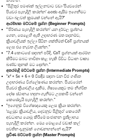
කරන්න."
"පිළිතුර පමණක් ඉල්ලනවාට වඩා 'පියවරෙන්
පියවර පැහැදිලි කරන්න' ಎಂದು ඇසීම ඉගෙනීමට
වඩා බලවත් ක්‍රමයක් වන්නේ ඇයි?"
ආරම්භක මට්ටමේ ප්‍රශ්න (Beginner Prompts)
"'ජීර්ණය පැහැදිලි කරන්න' යන දුර්වල ප්‍රශ්නය
ගෙන, පෙළෙහි ඇති උදාහරණ මත පදනම්ව,
ක්‍රියාවලියක් ඉල්ලා සිටින ශක්තිමත් CoT ප්‍රශ්නයක්
ලෙස එය නැවත ලියන්න."
"7.4 කොටසේ සඳහන් පරිදි, CoT ප්‍රශ්නයක් ආරම්භ
කිරීමට ඔබට භාවිතා කළ හැකි විවිධ විධාන වාක්‍ය
ඛණ්ඩ තුනක් මට දෙන්න."
අතරමැදි මට්ටමේ ප්‍රශ්න (Intermediate Prompts)
"x² + 5x + 6 = 0 විසඳීම සඳහා වන වීජ ගණිත
උදාහරණය විශ්ලේෂණය කරන්න. පියවරෙන්
පියවර ක්‍රියාවලිය දැකීම, ශිෂ්‍යයෙකුට තම නිශ්චිත
දෝෂ ස්ථානය හඳුනා ගැනීමට උපකාරී වන්නේ
කෙසේදැයි පැහැදිලි කරන්න."
"ඉගෙනුම් විශේෂඥයෙකු ලෙස ක්‍රියා කරන්න.
'පළමුව ක්‍රියාවලිය, දෙවනුව පිළිතුර' කෙරෙහි
අවධානය යොමු කිරීමේ සංජානන ප්‍රතිලාභය
පැහැදිලි කරන්න. මෙය මොළයේ වඩාත් කල්
පවතින දැනුමක් ගොඩනඟන්නේ ඇයි?"
ප්‍රවීණ මට්ටමේ ප්‍රශ්න (Master Prompts)