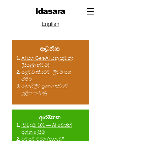
Idasara
English
ආධුනික
AI සහ Gen-AI යනු කුමක්ද
(සියල්ලන්ටම)
පළමුව කියවීම, ලිවීම සහ
සිතීම
පැහැදිලිව ප්‍රකාශ කිරීමේ
මූලික කරුණු
ආරම්භක
විමසුම් 101 — AI වෙතින්
ප්‍රශ්න ඇසීම
විමසුම් වර්ග (පැහැදිලි