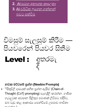
AI සමඟ අනාගත කුසලතා
AI-වර්ධිත ඉගෙන ගන්නන්
බවට පත්වීම
විමසුම් සැලසුම් කිරීම —
පියවරෙන් පියවර සිතීම
Level :
අතරමැ
දි
නවක මට්ටමේ ප්‍රශ්න (Newbie Prompts)
"'සිතුවිලි දාමයක් සහිත ප්‍රශ්න ඇසීම' (Chain-of-
Thought (CoT) prompting) පැහැදිලි කරන්න. ගණිත
ගැටලුවක අවසාන පිළිතුර පමණක් ලිවීමට එදිරිව,
ඔබ වැඩ කළ ආකාරය පෙන්වීමේ උපමාව භාවිතා