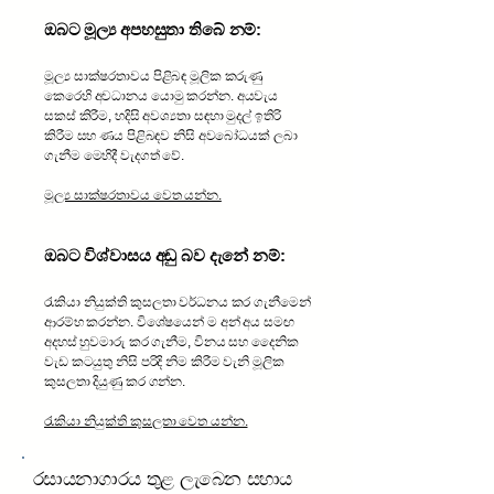
ඔබට මූල්‍ය අපහසුතා තිබේ නම්:
මූල්‍ය සාක්ෂරතාවය පිළිබඳ මූලික කරුණු
කෙරෙහි අවධානය යොමු කරන්න. අයවැය
සකස් කිරීම, හදිසි අවශ්‍යතා සඳහා මුදල් ඉතිරි
කිරීම සහ ණය පිළිබඳව නිසි අවබෝධයක් ලබා
ගැනීම මෙහිදී වැදගත් වේ.
මූල්‍ය සාක්ෂරතාවය වෙත යන්න.
ඔබට විශ්වාසය අඩු බව දැනේ නම්:
රැකියා නියුක්ති කුසලතා වර්ධනය කර ගැනීමෙන්
ආරම්භ කරන්න. විශේෂයෙන් ම අන් අය සමඟ
අදහස් හුවමාරු කර ගැනීම, විනය සහ දෛනික
වැඩ කටයුතු නිසි පරිදි නිම කිරීම වැනි මූලික
කුසලතා දියුණු කර ගන්න.
රැකියා නියුක්ති කුසලතා වෙත යන්න.
රසායනාගාරය තුළ ලැබෙන සහාය