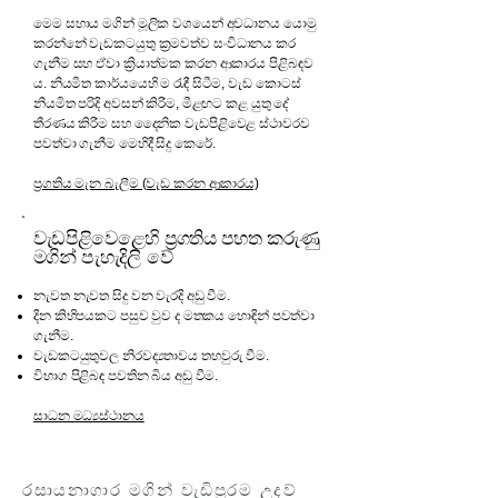
මෙම සහාය මගින් මූලික වශයෙන් අවධානය යොමු
කරන්නේ වැඩකටයුතු ක්‍රමවත්ව සංවිධානය කර
ගැනීම සහ ඒවා ක්‍රියාත්මක කරන ආකාරය පිළිබඳව
ය. නියමිත කාර්යයෙහි ම රැඳී සිටීම, වැඩ කොටස්
නියමිත පරිදි අවසන් කිරීම, මීළඟට කළ යුතු දේ
තීරණය කිරීම සහ දෛනික වැඩපිළිවෙළ ස්ථාවරව
පවත්වා ගැනීම මෙහිදී සිදු කෙරේ.
ප්‍රගතිය මැන බැලීම (වැඩ කරන ආකාරය)
වැඩපිළිවෙළෙහි ප්‍රගතිය පහත කරුණු
මගින් පැහැදිලි වේ
නැවත නැවත සිදු වන වැරදි අඩු වීම.
දින කිහිපයකට පසුව වුව ද මතකය හොඳින් පවත්වා
ගැනීම.
වැඩකටයුතුවල නිරවද්‍යතාවය තහවුරු වීම.
විභාග පිළිබඳ පවතින බිය අඩු වීම.
සාධන මධ්‍යස්ථානය
රසායනාගාර මගින් වැඩිපුරම උදව්