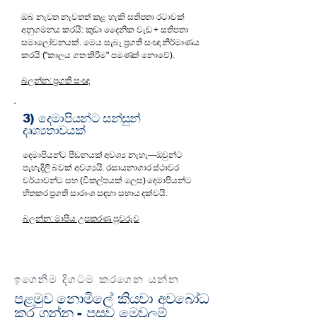
ඔබ නැවත නැවතත් කළ හැකි සතිපතා රටාවක්
අනුගමනය කරයි: කුඩා දෛනික වැඩ + සතිපතා
සමාලෝචනයක්. මෙය සැබෑ ප්‍රගති සංඥා නිර්මාණය
කරයි ("කාලය ගත කිරීම" පමණක් නොවේ).
බලන්න: ප්‍රගති සංඥා
3) දෙමාපියන්ට සන්සුන්
දෘශ්‍යතාවයක්
දෙමාපියන්ට පීඩනයක් අවශ්‍ය නැහැ—ඔවුන්ට
පැහැදිලි බවක් අවශ්‍යයි. රසායනාගාර ස්ථාවර
චර්යාවන්ට සහ (විකල්පයක් ලෙස) දෙමාපියන්ට
හිතකර ප්‍රගති සාරාංශ සඳහා සහාය දක්වයි.
බලන්න: මාපිය උපකරණ පුවරුව
ඉගෙනීම දිගටම කරගෙන යන්න
පළමුව නොමිලේ කියවා අවබෝධ
කර ගන්න - පසුව මෙවලම්