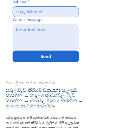
Subject
*
Write a message
Send
එය ක්‍රියා කරන ආකාරය
සරල වැඩ කිරීමේ චක්‍රයක්: සැලසුම්
කරන්න → කාල කොටස්වල වැඩ
කරන්න → සමාලෝචනය කරන්න →
නැවත ආරම්භ කරන්න.
මෙම ක්‍රමය සැකසී ඇත්තේ ඔබ පවරා ගත් කාර්යය
සාර්ථකව අවසන් කිරීමට ය. මුලින් ම නිසි සැලසුමක්