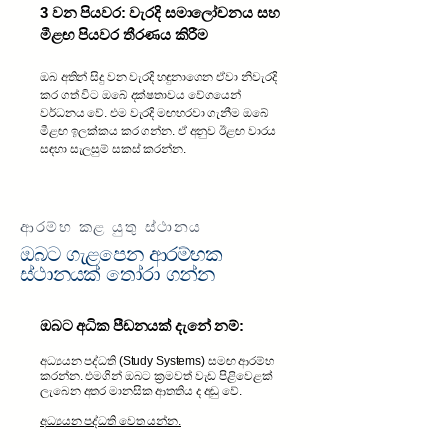
3 වන පියවර: වැරදි සමාලෝචනය සහ
මීළඟ පියවර තීරණය කිරීම
ඔබ අතින් සිදු වන වැරදි හඳුනාගෙන ඒවා නිවැරදි
කර ගත් විට ඔබේ දක්ෂතාවය වේගයෙන්
වර්ධනය වේ. එම වැරදි මඟහරවා ගැනීම ඔබේ
මීළඟ ඉලක්කය කර ගන්න. ඒ අනුව ඊළඟ වාරය
සඳහා සැලසුම් සකස් කරන්න.
ආරම්භ කළ යුතු ස්ථානය
ඔබට ගැළපෙන ආරම්භක
ස්ථානයක් තෝරා ගන්න
ඔබට අධික පීඩනයක් දැනේ නම්:
අධ්‍යයන පද්ධති (Study Systems) සමඟ ආරම්භ
කරන්න. එමගින් ඔබට ක්‍රමවත් වැඩ පිළිවෙළක්
ලැබෙන අතර මානසික ආතතිය ද අඩු වේ.
අධ්‍යයන පද්ධති වෙත යන්න.