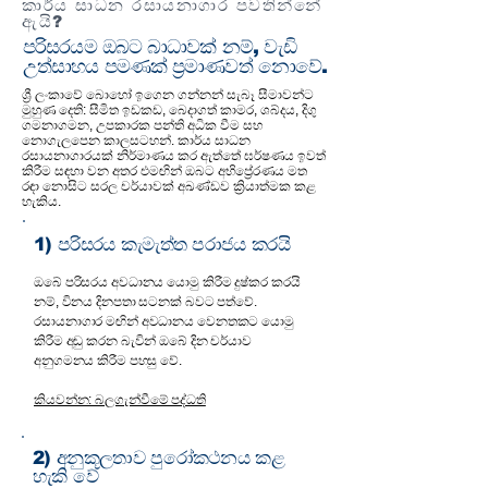
කාර්ය සාධන රසායනාගාර පවතින්නේ
ඇයි?
පරිසරයම ඔබට බාධාවක් නම්, වැඩි
උත්සාහය පමණක් ප්‍රමාණවත් නොවේ.
ශ්‍රී ලංකාවේ බොහෝ ඉගෙන ගන්නන් සැබෑ සීමාවන්ට
මුහුණ දෙති: සීමිත ඉඩකඩ, බෙදාගත් කාමර, ශබ්දය, දිගු
ගමනාගමන, උපකාරක පන්ති අධික වීම සහ
නොගැලපෙන කාලසටහන්. කාර්ය සාධන
රසායනාගාරයක් නිර්මාණය කර ඇත්තේ ඝර්ෂණය ඉවත්
කිරීම සඳහා වන අතර එමඟින් ඔබට අභිප්‍රේරණය මත
රඳා නොසිට සරල චර්යාවක් අඛණ්ඩව ක්‍රියාත්මක කළ
හැකිය.
1) පරිසරය කැමැත්ත පරාජය කරයි
ඔබේ පරිසරය අවධානය යොමු කිරීම දුෂ්කර කරයි
නම්, විනය දිනපතා සටනක් බවට පත්වේ.
රසායනාගාර මඟින් අවධානය වෙනතකට යොමු
කිරීම අඩු කරන බැවින් ඔබේ දින චර්යාව
අනුගමනය කිරීම පහසු වේ.
කියවන්න: බලගැන්වීමේ පද්ධති
2) අනුකූලතාව පුරෝකථනය කළ
හැකි වේ