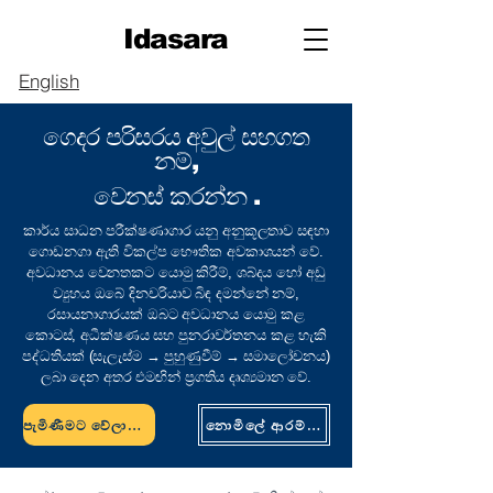
Idasara
English
ගෙදර
පරිසරය
අවුල් සහගත
නම්,
වෙනස් කරන්න .
කාර්ය සාධන පරීක්ෂණාගාර යනු අනුකූලතාව සඳහා
ගොඩනගා ඇති විකල්ප භෞතික අවකාශයන් වේ.
අවධානය වෙනතකට යොමු කිරීම්, ශබ්දය හෝ අඩු
ව්‍යුහය ඔබේ දිනචරියාව බිඳ දමන්නේ නම්,
රසායනාගාරයක් ඔබට අවධානය යොමු කළ
කොටස්, අධීක්ෂණය සහ පුනරාවර්තනය කළ හැකි
පද්ධතියක් (සැලැස්ම → පුහුණුවීම් → සමාලෝචනය)
ලබා දෙන අතර එමඟින් ප්‍රගතිය දෘශ්‍යමාන වේ.
පැමිණීමට වේලාවක් ගන්න
නොමිලේ ආරම්භ කරන්න