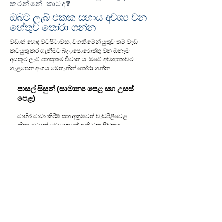
කරන්නේ කාටද?
ඔබට ලැබ් එකක සහාය අවශ්‍ය වන
හේතුව තෝරා ගන්න
වඩාත් හොඳ වටපිටාවක, වගකීමෙන් යුතුව තම වැඩ
කටයුතු කර ගැනීමට බලාපොරොත්තු වන ඕනෑම
අයකුට ලැබ් පහසුකම විවෘත ය. ඔබේ අවශ්‍යතාවට
ගැළපෙන අංශය මෙතැනින් තෝරා ගන්න.
පාසල් සිසුන් (සාමාන්‍ය පෙළ සහ උසස්
පෙළ)
බාහිර බාධා කිරීම් සහ අක්‍රමවත් වැඩපිළිවෙළ
නිසා අවසන් මොහොතේ ඇති වන පීඩනය
වළක්වා ගැනීමට ලැබ් උපකාරී වේ. එමගින්
සතිපතා නියමිත වැඩ කොටස් නිම කරමින්,
විභාග සඳහා ක්‍රමවත්ව සූදානම් විය හැකි ය.
ඇකඩමි මාර්ග ගවේෂණය කරන්න
තරුණ (කුසලතා සහ රැකියා හැකියාව )
සන්නිවේදනය, විශ්වාසය ගොඩනැඟීම, ඉංග්‍රීසි