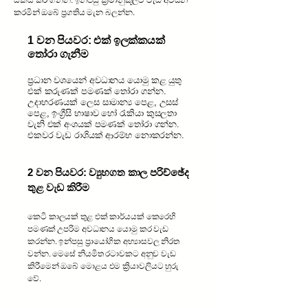
සකස් කර ගන්න. ඉන්පසු ක්‍රමානුකූලව වැඩ අවසන්
කරමින් ඔබේ ප්‍රගතිය මැන බලන්න.
1 වන පියවර: එක් ඉලක්කයක්
තෝරා ගැනීම
ප්‍රධාන වශයෙන් අවධානය යොමු කළ යුතු
එක් කරුණක් පමණක් තෝරා ගන්න.
උදාහරණයක් ලෙස සාමාන්‍ය පෙළ, උසස්
පෙළ, ඉංග්‍රීසි භාෂාව හෝ රැකියා කුසලතා
වැනි එක් අංශයක් පමණක් තෝරා ගන්න.
එකවර වැඩ රාශියක් ආරම්භ නොකරන්න.
2 වන පියවර: ව්‍යුහගත කාල පරිච්ඡේද
තුළ වැඩ කිරීම
කෙටි කාලයක් තුළ එක් කාර්යයක් කෙරෙහි
පමණක් උපරිම අවධානය යොමු කර වැඩ
කරන්න. ඉන්පසු ප්‍රායෝගික අභ්‍යාසවල නිරත
වන්න. මෙසේ නියමිත රටාවකට අනුව වැඩ
කිරීමෙන් ඔබේ මොළය එම ක්‍රියාවලියට හුරු
වේ.