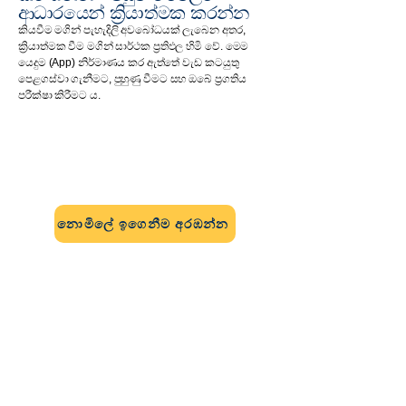
ආධාරයෙන් ක්‍රියාත්මක කරන්න
කියවීම මගින් පැහැදිලි අවබෝධයක් ලැබෙන අතර,
ක්‍රියාත්මක වීම මගින් සාර්ථක ප්‍රතිඵල හිමි වේ. මෙම
යෙදුම (App) නිර්මාණය කර ඇත්තේ වැඩ කටයුතු
පෙළගස්වා ගැනීමට, පුහුණු වීමට සහ ඔබේ ප්‍රගතිය
පරීක්ෂා කිරීමට ය.
නොමිලේ ආරම්භ කරන්න
පළමුව වෙබ් අඩවිය හරහා මෙහි
ක්‍රමවේදය ඉගෙන ගන්න.
නොමිලේ ඉගෙනීම අරඹන්න
යෙදුම තුළ ඉදිරියට යන්න
කියවීමේ සිට ක්‍රියාත්මක කිරීම දක්වා
ගෙන යන්න: අනුපිළිවෙල,
පුහුණුවීම්, ලුහුබැඳීම.