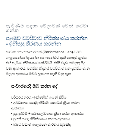
ප්‍රගති මෙවලම්
පැමිණීම සඳහා වේලාවක් වෙන් කරවා
ගන්න
පළමුව වටපිටාව නිරීක්ෂණය කරන්න
- ඉන්පසු තීරණය කරන්න
සාධන රසායනාගාරයක් (Performance Lab) ඔබට
ගැළපෙන්නේ ද යන්න දැන ගැනීමට ඇති හොඳම ක්‍රමය
එහි පැමිණ නිරීක්ෂණය කිරීමයි. එහිදී වැඩ කටයුතු සිදු
වන ආකාරය, පවතින නිදහස් වටපිටාව සහ ප්‍රගතිය මැන
බලන ආකාරය ඔබට දැකගත හැකි වනු ඇත.
සංචාරයේදී ඔබ කරන දේ
පරිසරය හරහා ඉක්මනින් ගමන් කිරීම
• අවධානය යොමු කිරීමේ කොටස් ක්‍රියා කරන
ආකාරය
• පුහුණුවීම් + සමාලෝචනය ක්‍රියා කරන ආකාරය
• ප්‍රගති සංඥා නිරීක්ෂණය කරන ආකාරය
• ඔබට වඩාත් ගැලපෙන මාර්ගය කුමක්ද