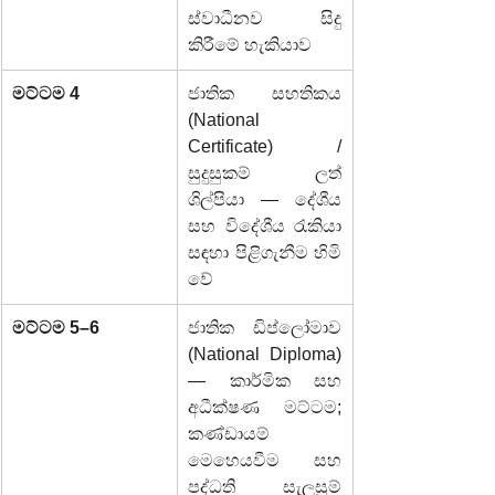
ස්වාධීනව සිදු 
කිරීමේ හැකියාව
මට්ටම 4
ජාතික සහතිකය 
(National 
Certificate) / 
සුදුසුකම් ලත් 
ශිල්පියා — දේශීය 
සහ විදේශීය රැකියා 
සඳහා පිළිගැනීම හිමි 
වේ
මට්ටම 5–6
ජාතික ඩිප්ලෝමාව 
(National Diploma) 
— කාර්මික සහ 
අධීක්ෂණ මට්ටම; 
කණ්ඩායම් 
මෙහෙයවීම සහ 
පද්ධති සැලසුම් 