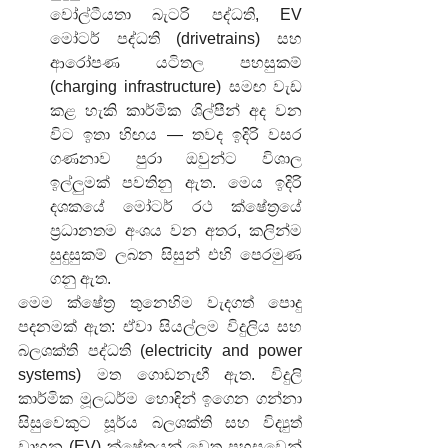
වෝල්ටීයතා බැටරි පද්ධති, EV 
මෝටර් පද්ධති (drivetrains) සහ 
ආරෝපණ යටිතල පහසුකම් 
(charging infrastructure) සමඟ වැඩ 
කළ හැකි කාර්මික ශිල්පීන් අද වන 
විට ඉතා හිඟය — තවද ඉදිරි වසර 
ගණනාව පුරා ඔවුන්ට විශාල 
ඉල්ලුමක් පවතිනු ඇත. මෙය ඉදිරි 
දශකයේ මෝටර් රථ ක්ෂේත්‍රයේ 
ප්‍රධානතම අංශය වන අතර, කලින්ම 
සුදුසුකම් ලබන සිසුන් එහි පෙරමුණ 
ගනු ඇත.
මෙම ක්ෂේත්‍ර තුනෙහිම වැදගත් පොදු 
පදනමක් ඇත: ඒවා සියල්ලම විදුලිය සහ 
බලශක්ති පද්ධති (electricity and power 
systems) මත ගොඩනැඟී ඇත. විදුලි 
කාර්මික මූලධර්ම හොඳින් ඉගෙන ගන්නා 
සිසුවෙකුට සූර්ය බලශක්ති සහ විද්‍යුත් 
වාහන (EV) ක්ෂේත්‍රයන් වෙත පහසුවෙන් 