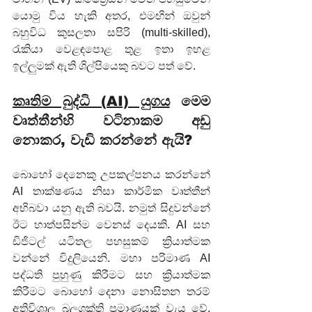
යොමු විය හැකි අතර, එමඟින් ඔවුන් 
බහුවිධ කුසලතා සපිරි (multi-skilled), 
රැකියා වෙළඳපොළ තුළ ඉතා ඉහළ 
ඉල්ලුමක් ඇති ශිල්පියෙකු බවට පත් වේ.
කෘතිම බුද්ධි (AI) යුගය
 මෙම 
වෘත්තීන්හි වටිනාකම අඩු 
නොකර, වැඩි කරන්නේ ඇයි?
බොහෝ දෙනෙකු උපකල්පනය කරන්නේ 
AI තාක්ෂණය නිසා කාර්මික වෘත්තීන් 
අභිබවා යනු ඇති බවයි. නමුත් සිදුවන්නේ 
ඊට හාත්පසින්ම වෙනස් දෙයකි. AI සහ 
ඩිජිටල් යටිතල පහසුකම් ක්‍රියාත්මක 
වන්නේ විදුලියෙනි. මහා පරිමාණ AI 
පද්ධති පුහුණු කිරීමට සහ ක්‍රියාත්මක 
කිරීමට බොහෝ දෙනා නොසිතන තරම් 
අතිවිශාල බලශක්ති ප්‍රමාණයක් වැය වේ. 