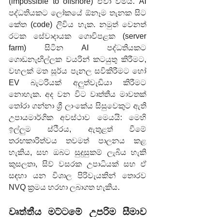
(impossible to offshore) ඒවා වීමයි. AI 
පද්ධතියකට ලෝකයේ ඕනෑම තැනක සිට 
කේත (code) ලිවිය හැක. නමුත් වෙනත් 
රටක සේවාදායක ගොවිපළක (server 
farm) සිටින AI පද්ධතියකට 
ගොඩනැඟිල්ලක වයරින් කටයුතු කිරීමට, 
වහලක් මත සූර්ය පැනල සවිකිරීමට හෝ 
EV බැටරියක් අලුත්වැඩියා කිරීමට 
නොහැක. අද වන විට වෘත්තීය මාවතක් 
තෝරා ගන්නා ශ්‍රී ලාංකේය සිසුවෙකුට ඇති 
උපායමාර්ගික අවස්ථාව මෙයයි: මෙහි 
ඉල්ලුම ස්ථිරය, ඇතුළත් වීමේ 
තරඟකාරිත්වය තවමත් පාලනය කළ 
හැකිය, සහ ඔබට සුදුසුකම් ලැබිය හැකි 
කුසලතා, සිව් වසරක උපාධියක් සහ ඒ 
සඳහා යන විශාල පිරිවැයකින් තොරව 
NVQ ක්‍රමය හරහා ලබාගත හැකිය.
වෘත්තීය මට්ටමේ උපරිම සීමාව 