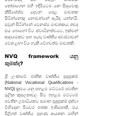
තෝරාගෙන එහි ඉදිරියටම යන සිසුවෙකු 
කිසිසේත්ම දෙවන පෙළ මාවතක 
සිටින්නෙකු නොවන්නේ ඇයිද යන්නයි. 
ඔවුන් සිටින්නේ වෙනස්ම මාවතකය, තවද 
එය බොහෝ විට ස්වාධීනත්වයට, ඉක්මන් 
ආදායමකට සහ සැබෑ වෘත්තීය අවස්ථාවන් 
වෙත ළඟා විය හැකි වේගවත්ම මාවතකි.
NVQ framework යනු 
කුමක්ද?
ශ්‍රී ලංකාවේ ජාතික වෘත්තීය සුදුසුකම් 
(National Vocational Qualifications - 
NVQ) ක්‍රමය යනු පහළම මට්ටමේ පවතින 
මූලික කුසලතාවල සිට ඉහළම මට්ටමේ 
පවතින උපාධියකට සමාන සුදුසුකම් දක්වා 
විහිදෙන පියවර හතක ඉණිමඟකි. එය 
පිළිගත් වෘත්තීය පුහුණු ආයතන මඟින් 