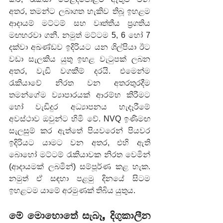
අතර, තමන්ට ලබාගත හැකිව තිබූ ඉහළම 
ආදායම් මට්ටම් සහ වෘත්තීය ප්‍රගතිය 
මඟහරවා ගනී. නමුත් මට්ටම 5, 6 හෝ 7 
දක්වා අඛණ්ඩව ඉදිරියට යන ශිල්පියා ඊට 
වඩා සැලකිය යුතු ඉහළ වැටුපක් ලබන 
අතර, වැඩි වගකීම් දරයි. එමෙන්ම 
රැකියාවේ නිරත වන අතරතුරදීම 
තමන්ගේම ව්‍යාපාරයක් ආරම්භ කිරීමට 
හෝ වැඩිදුර අධ්‍යාපනය හැදෑරීමේ 
අවස්ථාව ඔවුන්ට හිමි වේ. NVQ ඉණිමඟ 
සැලසුම් කර ඇත්තේ පියවරෙන් පියවර 
ඉදිරියට යාමට වන අතර, එහි ඇති 
බොහෝ මට්ටම් රැකියාවක නිරත වෙමින් 
(ආදායමක් ලබමින්) සම්පූර්ණ කළ හැක. 
නමුත් ඒ සඳහා පළමු දිනයේ සිටම 
ඉහළටම යාමේ අරමුණක් තිබිය යුතුය.
මේ මොහොතේ සැබෑ, දිගුකාලීන 