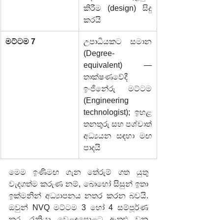
කිරීම (design) සිදු 
කරයි
මට්ටම 7
උපාධියකට සමාන 
(Degree-
equivalent) — 
තාක්ෂණවේදී 
ඉංජිනේරු මට්ටම 
(Engineering 
technologist); ඉහළ 
තනතුරු සහ පශ්චාත් 
අධ්‍යයන සඳහා මඟ 
පාදයි
මෙම ඉණිමඟ ගැන තේරුම් ගත යුතු 
වැදගත්ම කරුණ නම්, බොහෝ සිසුන් ඉතා 
ඉක්මනින් අධ්‍යාපනය නතර කරන බවයි. 
ඔවුන් NVQ මට්ටම 3 හෝ 4 සම්පූර්ණ 
කර, රැකියා වෙළඳපොළට ඇතුළු වන 