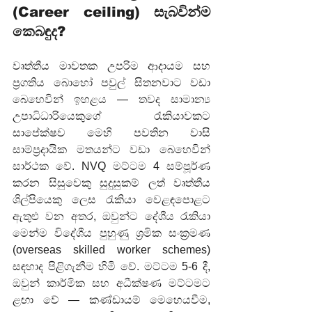
(Career ceiling) සැබවින්ම 
කෙබඳුද?
වෘත්තීය මාවතක උපරිම ආදායම සහ 
ප්‍රගතිය බොහෝ පවුල් සිතනවාට වඩා 
බෙහෙවින් ඉහළය — තවද සාමාන්‍ය 
උපාධිධාරියෙකුගේ රැකියාවකට 
සාපේක්ෂව මෙහි පවතින වාසි 
සාම්ප්‍රදායික මතයන්ට වඩා බෙහෙවින් 
සාර්ථක වේ. NVQ මට්ටම 4 සම්පූර්ණ 
කරන සිසුවෙකු සුදුසුකම් ලත් වෘත්තීය 
ශිල්පියෙකු ලෙස රැකියා වෙළඳපොළට 
ඇතුළු වන අතර, ඔවුන්ට දේශීය රැකියා 
මෙන්ම විදේශීය පුහුණු ශ්‍රමික සංක්‍රමණ 
(overseas skilled worker schemes) 
සඳහාද පිළිගැනීම හිමි වේ. මට්ටම 5-6 දී, 
ඔවුන් කාර්මික සහ අධීක්ෂණ මට්ටමට 
ළඟා වේ — කණ්ඩායම් මෙහෙයවීම, 