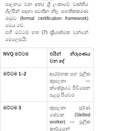
පාලනය වන අතර ශ්‍රී ලංකාවේ වෘත්තීය 
ශිල්පීන් සඳහා පවතින නිල සහතිකකරණ 
රාමුව (formal certification framework) 
මෙය වේ.
එහි මට්ටම් හත (7) ක්‍රියාත්මක වන්නේ 
මෙලෙසයි:
NVQ මට්ටම
එයින් නිරූපණය 
වන දේ
මට්ටම 1–2
ආරම්භක සහ මූලික 
කුසලතා — 
ක්ෂේත්‍රයට පිවිසෙන 
පළමු පියවර
මට්ටම 3
කුසලතා පූර්ණ 
සේවක (Skilled 
worker) — මූලික 
කාර්යයන් 