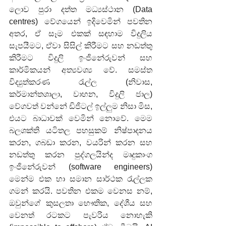
ලොව පුරා දත්ත මධ්‍යස්ථාන (Data 
centres) වේගයෙන් ඉදිවෙමින් පවතින 
අතර, ඒ සෑම එකක් සඳහාම විදුලිය 
සැපයීමට, ඒවා සිසිල් කිරීමට සහ නඩත්තු 
කිරීමට විදුලි ඉංජිනේරුවන් සහ 
කාර්මිකයන් අත්‍යවශ්‍ය වේ. සමස්ත 
විද්‍යුත්කරණ රැල්ල (නිවාස, 
කර්මාන්තශාලා, වාහන, විදුලි ජාල) 
වේගවත් වන්නේ ඩිජිටල් ඉල්ලුම නිසා මිස, 
එයට බාධාවක් වෙමින් නොවේ. මෙම 
බලශක්ති යටිතල පහසුකම් නිෂ්පාදනය 
කරන, ගබඩා කරන, වයරින් කරන සහ 
නඩත්තු කරන පුද්ගලයින්ද මෘදුකාංග 
ඉංජිනේරුවන් (software engineers) 
මෙන්ම එක හා සමාන සාර්ථක රැල්ලක 
ගමන් කරයි. පවතින එකම වෙනස නම්, 
ඔවුන්ගේ කුසලතා භෞතික, දේශීය සහ 
වෙනත් රටකට පැවරිය නොහැකි 