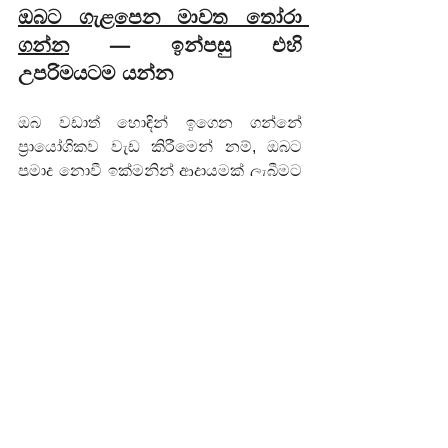
ඔබට ගැළපෙන මාවත තෝරා 
ගන්න
 — ඉන්පසු එහි 
උපරිමයටම යන්න
ඔබ වඩාත් හොඳින් ඉගෙන ගන්නේ 
ප්‍රායෝගිකව වැඩ කිරීමෙන් නම්, ඔබට 
ප්‍රමාද නොවී ඉක්මනින් ආදායමක් ලැබීමට 
අවශ්‍ය නම්, පන්ති කාමරයක තවත් වසර 
තුනක් ගත කිරීමට වඩා සැබෑ භෞතික 
කුසලතා ගොඩනැඟීමේ අදහසට ඔබ 
කැමති නම් — වෘත්තීය පුහුණුව යනු 
කිසිසේත්ම අකමැත්තෙන් තෝරා ගන්නා 
විකල්පයක් නොවේ. එය ඔබට හොඳින්ම 
ගැළපෙන තේරීමයි. නිවැරදි වෘත්තීය 
ක්ෂේත්‍රය තෝරා ගන්න. පිළිගත් 
ආයතනයක NVQ-අනුමත පාඨමාලාවකට 
ඇතුළත් වන්න. තවද පළමු දිනයේ සිටම 
මතක තබා ගන්න: NVQ මට්ටම 4 යනු එක් 