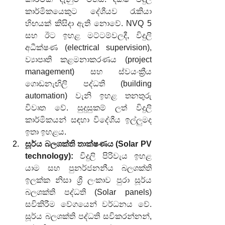
කාර්මිකයෙකුට දේශීයව රැකියා 
හිඟයක් කිසිදා ඇති නොවේ. NVQ 5 
සහ ඊට ඉහළ මට්ටම්වලදී, විදුලි 
අධීක්ෂණ (electrical supervision), 
ව්‍යාපෘති කළමනාකරණය (project 
management) සහ ස්වයංක්‍රීය 
ගොඩනැඟිලි පද්ධති (building 
automation) වැනි ඉහළ තනතුරු 
විවෘත වේ. සුදුසුකම් ලත් විදුලි 
කාර්මිකයන් සඳහා විදේශීය ඉල්ලුමද 
ඉතා ඉහළය.
සූර්ය බලශක්ති තාක්ෂණය (Solar PV 
technology):
 විදුලි පිරිවැය ඉහළ 
යාම සහ පුනර්ජනනීය බලශක්ති 
ඉලක්ක නිසා ශ්‍රී ලංකාව පුරා සූර්ය 
බලශක්ති පද්ධති (Solar panels) 
සවිකිරීම වේගයෙන් වර්ධනය වේ. 
සූර්ය බලශක්ති පද්ධති සවිකරන්නන්, 