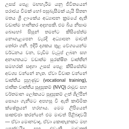
උසස් පෙළ මඟහැරීම යනු ජීවිතයෙන් 
පරාජය වීමක් හෝ පසුබැසීමක් යැයි සිතන 
මතය ශ්‍රී ලාංකේය අධ්‍යාපන ක්‍රමයේ ඇති 
වඩාත්ම හානිකර අදහසකි. එම බිය නිසාම 
බොහෝ සිසුන් තමන්ට කිසිසේත්ම 
නොගැළපෙන වැරදි අධ්‍යාපන මාවත් 
තෝරා ගනී. ඉදිරි දශකය තුළ වේගයෙන්ම 
වර්ධනය වන, වැඩිම වැටුප් ලබන සහ 
අනාගතයට වඩාත්ම සුරක්ෂිත වෘත්තීන් 
සමහරක් සඳහා උසස් පෙළ කිසිසේත්ම 
අවශ්‍ය වන්නේ නැත. ඒවා විවෘත වන්නේ 
වෘත්තීය පුහුණුව (vocational training), 
ජාතික වෘත්තීය සුදුසුකම් (NVQ) රාමුව සහ 
වර්තමාන ලෝකයට සුදුසුකම් ලත් ශිල්පීන් 
සොයා ගැනීමට අපහසු වී ඇති කාර්මික 
ක්ෂේත්‍රයන් හරහාය. මෙම ලිපියෙන් 
සාකච්ඡා කරන්නේ එම මාවත් පිළිබඳවයි 
— ඒවා මොනවාද, ඒවා කොතැනකට මඟ 
පෙන්වයිද සහ එවැනි මාවතක් 