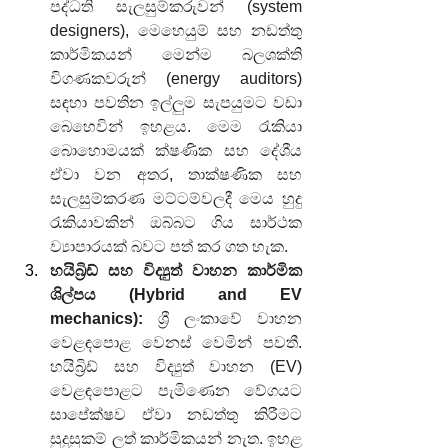
පද්ධති සැලසුම්කරුවන් (system 
designers), මෙහෙයුම් සහ නඩත්තු 
කාර්මිකයන් මෙන්ම බලශක්ති 
විගණකවරුන් (energy auditors) 
සඳහා පවතින ඉල්ලුම සැපයුමට වඩා 
බෙහෙවින් ඉහළය. මෙම රැකියා 
බොහොමයක් ක්ෂණික සහ දේශීය 
ඒවා වන අතර, තාක්ෂණික සහ 
සැලසුම්කරණ මට්ටම්වලදී මෙය හුදු 
රැකියාවකින් ඔබ්බට ගිය සාර්ථක 
ව්‍යාපාරයක් බවට පත් කර ගත හැක.
හයිබ්‍රිඩ් සහ විද්‍යුත් වාහන කාර්මික 
ශිල්පය (Hybrid and EV 
mechanics):
 ශ්‍රී ලංකාවේ වාහන 
වෙළඳපොළ වෙනස් වෙමින් පවතී. 
හයිබ්‍රිඩ් සහ විද්‍යුත් වාහන (EV) 
වෙළඳපොළට පැමිණෙන වේගයට 
සාපේක්ෂව ඒවා නඩත්තු කිරීමට 
සුදුසුකම් ලත් කාර්මිකයන් නැත. ඉහළ 