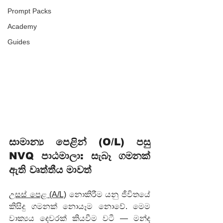
Prompt Packs
Academy
Guides
සාමාන්‍ය පෙළින් (O/L) පසු 
NVQ පාඨමාලා: සැබෑ ගමනක් 
ඇති වෘත්තීය මාවත්
උසස් පෙළ (A/L)
 නොකිරීම යනු ජීවිතයේ 
කිසිදු ගමනක් නොයෑම නොවේ. මෙම 
වාක්‍යය දෙවරක් කියවීම වටී — මන්ද 