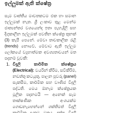
ඉල්ලුමක් ඇති ක්ෂේත්‍ර
සෑම වෘත්තීය මාවතකටම එක හා සමාන 
ඉල්ලුමක් නැත. ශ්‍රී ලංකාව තුළ මෙන්ම 
ජාත්‍යන්තර වශයෙන්ද ඉතා පැහැදිලි සහ 
දිගුකාලීන ඉල්ලුමක් පවතින ක්ෂේත්‍ර තුනක් 
(3) කැපී පෙනේ. මේවා තාවකාලික රැළි 
(trends) නොවේ, මේවාට ඇති ඉල්ලුම 
ලෝකයේ ව්‍යුහාත්මක අවශ්‍යතාවයන් මත 
පදනම් වූවකි:
විදුලි කාර්මික ක්ෂේත්‍රය 
(Electrical):
 වයරින් කිරීම, සවිකිරීම්, 
නඩත්තු කටයුතු, පාලන පුවරු (panel) 
සැකසීම, කාර්මික සහ වාණිජ විදුලි 
පද්ධති. මෙය ඕනෑම ක්ෂේත්‍රයක 
මූලික පදනමයි — අනෙක් සෑම 
තාක්ෂණික අංශයක්ම 
ගොඩනැඟෙන්නේ ශක්තිමත් විදුලි 
කාර්මික දැනුම මතය. දක්ෂ විදුලි 