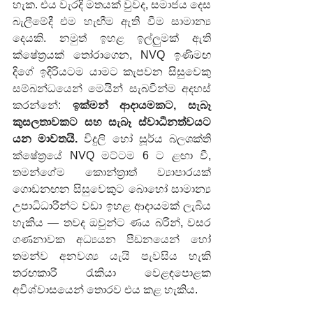
හැක. එය වැරදි මතයක් වුවද, සමාජය දෙස 
බැලීමේදී එම හැඟීම ඇති වීම සාමාන්‍ය 
දෙයකි. නමුත් ඉහළ ඉල්ලුමක් ඇති 
ක්ෂේත්‍රයක් තෝරාගෙන, NVQ ඉණිමඟ 
දිගේ ඉදිරියටම යාමට කැපවන සිසුවෙකු 
සම්බන්ධයෙන් මෙයින් සැබවින්ම අදහස් 
කරන්නේ: 
ඉක්මන් ආදායමකට, සැබෑ 
කුසලතාවකට සහ සැබෑ ස්වාධීනත්වයට 
යන මාවතයි.
 විදුලි හෝ සූර්ය බලශක්ති 
ක්ෂේත්‍රයේ NVQ මට්ටම 6 ට ළඟා වී, 
තමන්ගේම කොන්ත්‍රාත් ව්‍යාපාරයක් 
ගොඩනඟන සිසුවෙකුට බොහෝ සාමාන්‍ය 
උපාධිධාරීන්ට වඩා ඉහළ ආදායමක් ලැබිය 
හැකිය — තවද ඔවුන්ට ණය බරින්, වසර 
ගණනාවක අධ්‍යයන පීඩනයෙන් හෝ 
තමන්ව අනවශ්‍ය යැයි පැවසිය හැකි 
තරඟකාරී රැකියා වෙළඳපොළක 
අවිශ්වාසයෙන් තොරව එය කළ හැකිය.