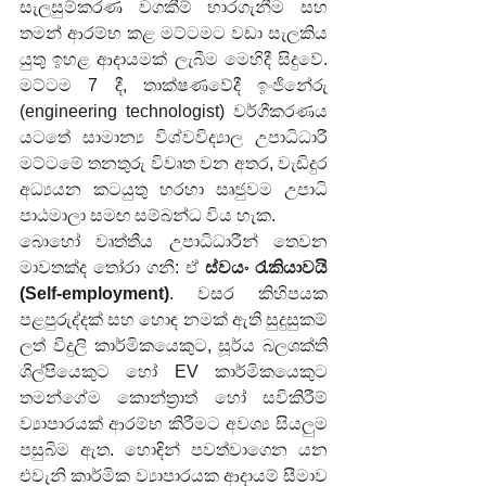
සැලසුම්කරණ වගකීම් භාරගැනීම සහ 
තමන් ආරම්භ කළ මට්ටමට වඩා සැලකිය 
යුතු ඉහළ ආදායමක් ලැබීම මෙහිදී සිදුවේ. 
මට්ටම 7 දී, තාක්ෂණවේදී ඉංජිනේරු 
(engineering technologist) වර්ගීකරණය 
යටතේ සාමාන්‍ය විශ්වවිද්‍යාල උපාධිධාරී 
මට්ටමේ තනතුරු විවෘත වන අතර, වැඩිදුර 
අධ්‍යයන කටයුතු හරහා සෘජුවම උපාධි 
පාඨමාලා සමඟ සම්බන්ධ විය හැක.
බොහෝ වෘත්තීය උපාධිධාරීන් තෙවන 
මාවතක්ද තෝරා ගනී: ඒ 
ස්වයං රැකියාවයි 
(Self-employment)
. වසර කිහිපයක 
පළපුරුද්දක් සහ හොඳ නමක් ඇති සුදුසුකම් 
ලත් විදුලි කාර්මිකයෙකුට, සූර්ය බලශක්ති 
ශිල්පියෙකුට හෝ EV කාර්මිකයෙකුට 
තමන්ගේම කොන්ත්‍රාත් හෝ සවිකිරීම් 
ව්‍යාපාරයක් ආරම්භ කිරීමට අවශ්‍ය සියලුම 
පසුබිම ඇත. හොඳින් පවත්වාගෙන යන 
එවැනි කාර්මික ව්‍යාපාරයක ආදායම් සීමාව 