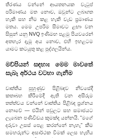
තීරණය වන්නේ ආයතනයක වැටුප් 
පරිමාණය මත නොව, ඔවුන්ට ලබාගත 
හැකි සහ නිම කළ හැකි වැඩ ප්‍රමාණය 
මතය. මෙම උපරිම සීමාවට ළඟා වන 
සිසුන් යනු NVQ ඉණිමඟ පළමු පියවරෙන් 
අතහැර දැමූ අය නොව, එහි ඉහළටම 
යාමට කටයුතු කළ පුද්ගලයින්ය.
මව්පියන් සඳහා: මෙම මාවතේ 
සැබෑ අර්ථය වටහා ගැනීම
වෘත්තීය පුහුණුව පිළිබඳව නිවසේදී 
කතාබහ කිරීමේදී ඇති වන අසීරුම 
තත්ත්වය වන්නේ වෘත්තිය පිළිබඳ ප්‍රශ්නය 
නොවේ — එයින් පවුලට සහ සමාජයට 
ලැබෙන පණිවිඩය කුමක්ද යන්නයි. "මගේ 
දරුවා උසස් පෙළ කරන්නේ නැහැ" කීම 
සමහරුන්ට අසාර්ථක වීමක් ලෙස හැඟිය 