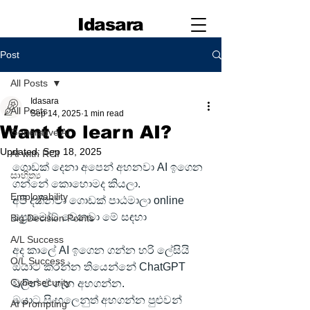
Idasara
Post
All Posts
Idasara
All Posts
Sep 14, 2025
1 min read
Want to learn AI?
Generative AI
Updated:
Sep 18, 2025
AI with ROI
ගොඩක් දෙනා අපෙන් අහනවා AI ඉගෙන 
සාහිත්‍ය
ගන්නේ කොහොමද කියලා.
Employability
අපි දකිනවා ගොඩක් පාඨමාලා online 
ප්‍රොමෝට් වෙනවා මේ සඳහා
Big Decision Points
A/L Success
අද කාලේ AI ඉගෙන ගන්න හරි ලේසියි
O/L Success
ඔයාට කරන්න තියෙන්නේ ChatGPT 
Cybersecurity
වලින් ඒ ගැන අහගන්න.
ඔයාට සිංහලෙනුත් අහගන්න පුළුවන් 
AI Prompting