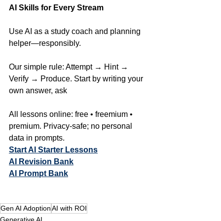
AI Skills for Every Stream
Use AI as a study coach and planning 
helper—responsibly. 
Our simple rule: Attempt → Hint → 
Verify → Produce. Start by writing your 
own answer, ask 
All lessons online: free • freemium • 
premium. Privacy-safe; no personal 
data in prompts.
Start AI Starter Lessons
AI Revision Bank
AI Prompt Bank
Gen AI Adoption
AI with ROI
Generative AI