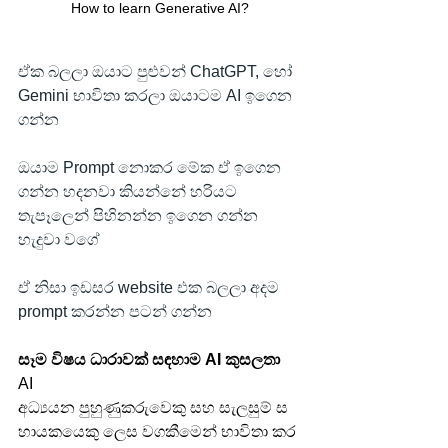
How to learn Generative AI?
ඒක බලලා ඔයාට පුළුවන් ChatGPT, හෝ 
Gemini භාවිතා කරලා ඔයාටම AI ඉගෙන 
ගන්න
ඔයාම Prompt නොකර මේක ඒ ඉගෙන 
ගන්න හදනවා කියන්නේ හරියට 
තැපෑලෙන් පිහිනන්න ඉගෙන ගන්න 
හැදුවා වගේ
ඒ නිසා ඉඩසර website එක බලලා අදම 
prompt කරන්න පටන් ගන්න
සෑම විෂය ධාරාවක් සඳහාම AI කුසලතා
AI 
අධ්‍යයන පුහුණුකරුවෙකු සහ සැලසුම් ස
හායකයෙකු ලෙස වගකීමෙන් භාවිතා කර