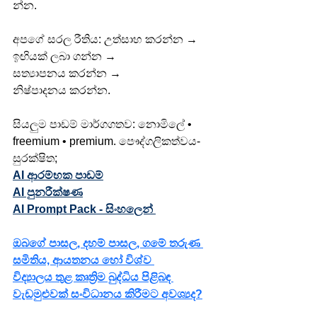
න්න. 
අපගේ සරල රීතිය: උත්සාහ කරන්න → 
ඉඟියක් ලබා ගන්න → 
සත්‍යාපනය කරන්න → 
නිෂ්පාදනය කරන්න. 
සියලුම පාඩම් මාර්ගගතව: නොමිලේ • 
freemium • premium. පෞද්ගලිකත්වය-
සුරක්ෂිත; 
AI ආරම්භක පාඩම්
AI පුනරීක්ෂණ
AI Prompt Pack - සිංහලෙන් 
ඔබගේ පාසල, දහම් පාසල, ගමේ තරුණ 
සමිතිය, ආයතනය හෝ විශ්ව 
විද්‍යාලය තුළ කෘත්‍රිම බුද්ධිය පිළිබඳ 
වැඩමුළුවක් සංවිධානය කිරීමට අවශ්‍යද?