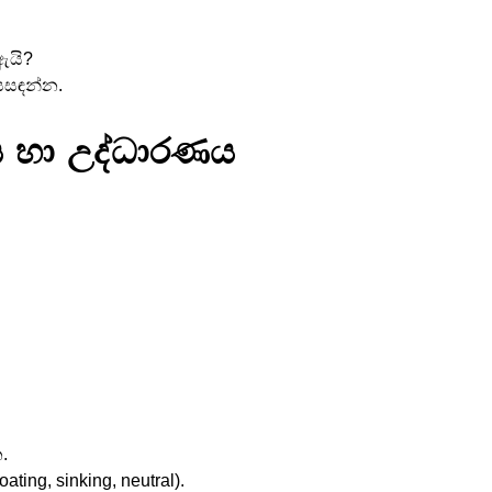
ඇයි?
 සසඳන්න.
නය හා උද්ධාරණය
.
loating, sinking, neutral).