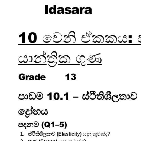
Idasara
10 වෙනි ඒකකය: ප
යාන්ත්‍රික ගුණ
Grade
13
පාඩම 10.1 – ස්ථිතිශීලතාව
ද්‍රෝහය
පදනම (Q1–5)
ස්ථිතිශීලතාව (Elasticity)
 යනු කුමක්ද?