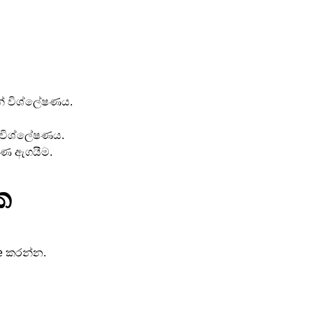
ින් විශ්ලේෂණය.
 විශ්ලේෂණය.
ාණ ඇගයීම.
ක
te කරන්න.