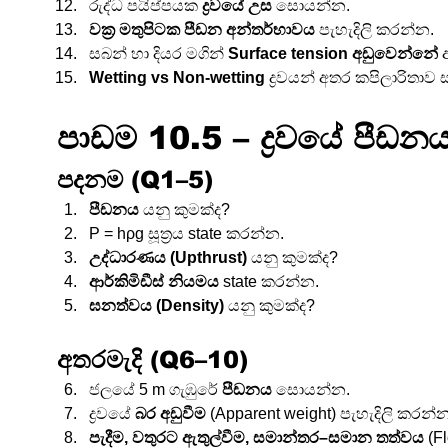
රුද්ධ පයිප්පයක 
ද්‍රවයේ උස
 සොයන්න.
වක්‍ර මතුපිටක පීඩන අන්තර්භාවය
 පැහැදිලි කරන්න.
සබන් හා දියර මගින් 
Surface tension අඩුවෙන්නේ
 
Wetting vs Non-wetting
 ද්‍රවයන් අතර කපිලාරිතාව
පාඩම 10.5 – ද්‍රවයේ පීඩ
පදනම (Q1–5)
පීඩනය
 යනු කුමක්ද?
P = hρg සූත්‍රය state කරන්න.
උද්ධාරණය (Upthrust)
 යනු කුමක්ද?
ආර්කිමිඩීස් නියමය
 state කරන්න.
ඝනත්වය (Density)
 යනු කුමක්ද?
අතරමැදි (Q6–10)
ජලයේ 5 m ගැඹුරේ 
පීඩනය
 සොයන්න.
ද්‍රවයේ 
බර අඩුවීම
 (Apparent weight) පැහැදිලි කරන්න
පැදීම, වතුරට ඇතුල්වීම, සමාන්තර–සමාන තත්වය
 (F