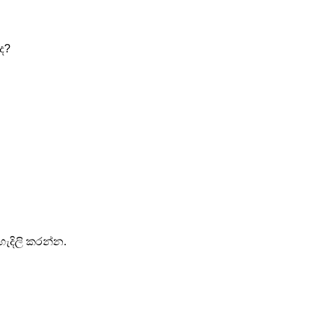
ද?
හැදිලි කරන්න.