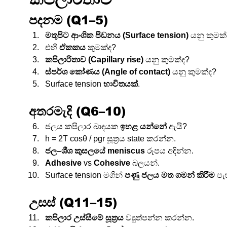
පදනම (Q1–5)
මතුපිට ආංශික පීඩනය (Surface tension)
 යනු කුමක්
එහි 
ඒකකය
 කුමක්ද?
කපිලාරිතාව (Capillary rise)
 යනු කුමක්ද?
ස්පර්ශ කෝණය (Angle of contact)
 යනු කුමක්ද?
Surface tension 
භාවිතයක්
.
අතරමැදි (Q6–10)
ජලය කපිලාර ඛාදයක 
ඉහළ යන්නේ
 ඇයි?
h = 2T cosθ / ρgr සූත්‍රය state කරන්න.
ජල–ශීශ කුසලයේ meniscus
 රූපය අඳින්න.
Adhesive
 vs 
Cohesive
 බලයන්.
Surface tension මගින් 
පණු ජලය මත ගමන් කිරීම
 පැ
උසස් (Q11–15)
කපිලාර උස්සීමේ සූත්‍රය
 ව්‍යුත්පන්න කරන්න.