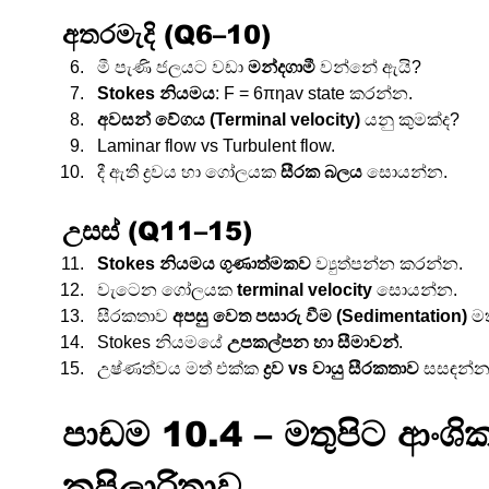
අතරමැදි (Q6–10)
මී පැණි ජලයට වඩා 
මන්දගාමී
 වන්නේ ඇයි?
Stokes නියමය
: F = 6πηav state කරන්න.
අවසන් වේගය (Terminal velocity)
 යනු කුමක්ද?
Laminar flow vs Turbulent flow.
දී ඇති ද්‍රවය හා ගෝලයක 
සීරක බලය
 සොයන්න.
උසස් (Q11–15)
Stokes නියමය ගුණාත්මකව
 ව්‍යුත්පන්න කරන්න.
වැටෙන ගෝලයක 
terminal velocity
 සොයන්න.
සීරකතාව 
අපසු වෙත පසාරු වීම (Sedimentation)
 ම
Stokes නියමයේ 
උපකල්පන හා සීමාවන්
.
උෂ්ණත්වය මත් එක්ක 
ද්‍රව vs වායු සීරකතාව
 සසඳන්න
පාඩම 10.4 – මතුපිට ආංශි
කපිලාරිතාව