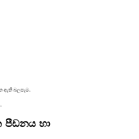
ත ඇති බලපෑම.
.
ක පීඩනය හා 