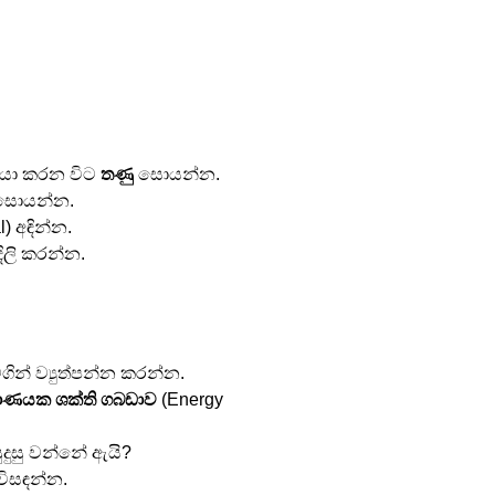
ියා කරන විට 
තණු
 සොයන්න.
සොයන්න.
l) අඳින්න.
දිලි කරන්න.
 මගින් ව්‍යුත්පන්න කරන්න.
මාණයක ශක්ති ගබඩාව
 (Energy 
ුදුසු වන්නේ ඇයි?
විසඳන්න.