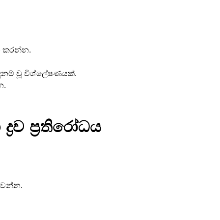
න්න කරන්න.
දනම් වූ විශ්ලේෂණයක්.
න.
‍රව ප්‍රතිරෝධය
ක්වන්න.