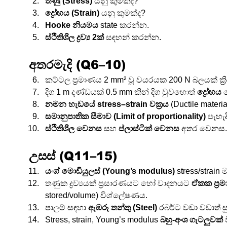
තණු (Stress)
 යනු කුමක්ද?
ද්‍රෝහය (Strain)
 යනු කුමක්ද?
Hooke නියමය
 state කරන්න.
ස්ථිතිශීල ද්‍රව්‍ය 2ක්
 සඳහන් කරන්න.
අතරමැදි (Q6–10)
කට්ටල ප්‍රමාණය 2 mm² වූ වයරයක 200 N බලයක් ක්‍ර
දිග 1 m දණ්ඩයක් 0.5 mm කින් දිග වුවහොත් 
ද්‍රෝහය
 
නමන හැඩයේ stress–strain වක්‍රය
 (Ductile materia
සමානුපාතික සීමාව (Limit of proportionality)
 පැහැ
ස්ථිතිශීල වෙනස
 සහ 
ප්ලාස්ටික් වෙනස
 අතර වෙනස.
උසස් (Q11–15)
යංග් මොඩියුලස් (Young’s modulus)
 stress/strain
තණුක ද්‍රව්‍යයක් ප්‍රසාරණයට හෝ වාදනයට 
ඒකක ප්‍ර
stored/volume) විශ්ලේෂණය.
පාලම් සඳහා 
ඇඹරූ තන්තු (Steel)
 රබර්ට වඩා වඩාත් ස
Stress, strain, Young’s modulus 
බහු-අංශ ගැටලුවක්
 