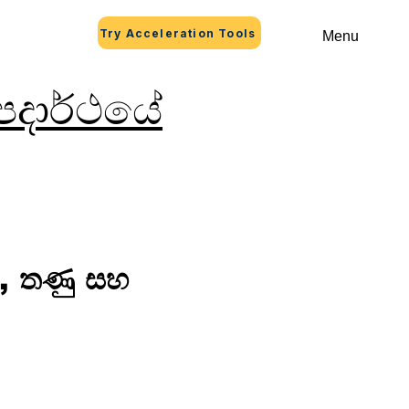
Try Acceleration Tools
Menu
දාර්ථයේ
 , තණු සහ 