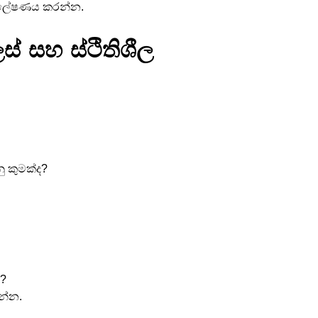
 විශ්ලේෂණය කරන්න.
් සහ ස්ථිතිශීල 
ු කුමක්ද?
ි?
න්න.