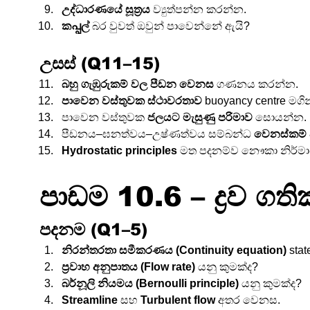
උද්ධාරණයේ සූත්‍රය
 ව්‍යුත්පන්න කරන්න.
කപ്പල්
 බර වුවත් ඔවුන් පාවෙන්නේ ඇයි?
උසස් (Q11–15)
බහු ගැඹුරුකම් වල පීඩන වෙනස
 ගණනය කරන්න.
පාවෙන වස්තුවක ස්ථාවරතාව
 buoyancy centre මග
පාවෙන වස්තුවක 
ජලයට මැසුණු පරිමාව
 සොයන්න.
පීඩනය–ඝනත්වය–උෂ්ණත්වය සම්බන්ධ 
වෙනස්කම්
Hydrostatic principles
 මත පදනම්ව නෞකා නිර්ම
පාඩම 10.6 – ද්‍රව ගති
පදනම (Q1–5)
නිරන්තරතා සමීකරණය (Continuity equation)
 sta
ප්‍රවාහ අනුපාතය (Flow rate)
 යනු කුමක්ද?
බර්නූලි නියමය (Bernoulli principle)
 යනු කුමක්ද?
Streamline
 සහ 
Turbulent flow
 අතර වෙනස.