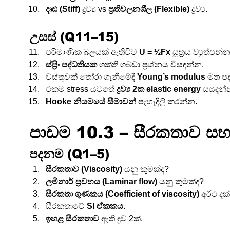
දෘඪ (Stiff)
 ද්‍රව්‍ය vs 
ප්‍රතිචලනශීල (Flexible)
 ද්‍රව්‍ය.
උසස් (Q11–15)
පරිමාණික බලයක් ඇතිවිට 
U = ½Fx
 සූත්‍රය ව්‍යුත්ප
ස්ප්‍රිං පද්ධතියක
 ශක්ති ගබඩා ප්‍රශ්නය විසඳන්න.
වස්තුවක් තෝරා ගැනීමේදී 
Young’s modulus
 මත ප
එකම stress යටතේ 
ද්‍රව්‍ය 2ක elastic energy
 සසඳන්
Hooke නියමයේ සීමාවන්
 පැහැදිලි කරන්න.
පාඩම 10.3 – සීරකතාව සහ ද්
පදනම (Q1–5)
සීරකතාව (Viscosity)
 යනු කුමක්ද?
ලමිනාර් ප්‍රවහය (Laminar flow)
 යනු කුමක්ද?
සීරකතා ගුණකය (Coefficient of viscosity)
 අර්ථ ද
සීරකතාවේ 
SI ඒකකය
.
ඉහළ සීරකතාව
 ඇති ද්‍රව 2ක්.