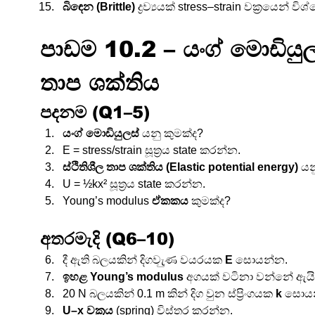
බිඳෙන (Brittle)
 ද්‍රව්‍යයක් stress–strain වක්‍රයෙන්
පාඩම 10.2 – යංග් මොඩියුලස
තාප ශක්තිය
පදනම (Q1–5)
යංග් මොඩියුලස්
 යනු කුමක්ද?
E = stress/strain සූත්‍රය state කරන්න.
ස්ථිතිශීල තාප ශක්තිය (Elastic potential energy)
 යන
U = ½kx² සූත්‍රය state කරන්න.
Young’s modulus 
ඒකකය
 කුමක්ද?
අතරමැදි (Q6–10)
දී ඇති බලයකින් දිගවැුණ වයරයක 
E
 සොයන්න.
ඉහළ Young’s modulus
 අගයක් වටිනා වන්නේ ඇය
20 N බලයකින් 0.1 m කින් දිග වුන ස්ප්‍රිංගයක 
k
 සොය
U–x වක්‍රය
 (spring) විස්තර කරන්න.