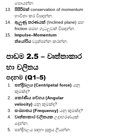
සොයන්න.
පිපිරීමක්
 conservation of momentum 
භාවිතා කර විසඳන්න.
ඇලුණු තරණයක්
 (Inclined plane) සහ 
friction සමඟ ගැටලුවක් විසඳන්න.
Impulse–Momentum 
ත්යෝරිය
 ව්‍යුත්පන්න කරන්න.
පාඩම 2.5 – වෘත්තාකාර 
හා චලිතය
පදනම (Q1–5)
සන්ද්‍රිබලය (Centripetal force)
 යනු 
කුමක්ද?
කෝණීය වේගය (Angular 
velocity)
 යනු කුමක්ද?
සංඛ්‍යාතය (Frequency)
 යනු කුමක්ද?
වෘත්තාකාර චලිතයක
 උදාහරණයක් 
දෙන්න.
සන්ද්‍රිබලය සඳහා සූත්‍රය ලියන්න.