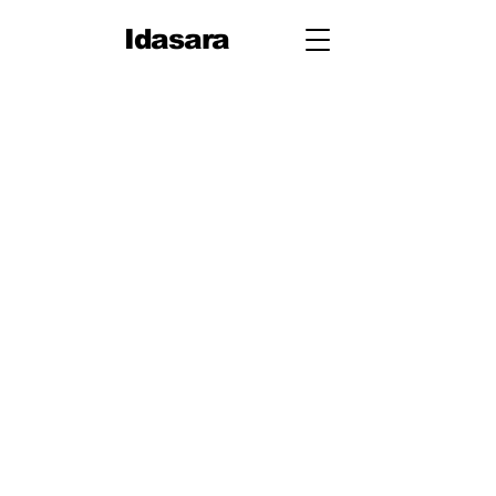
Idasara
Grade 12
First Term
1 වෙනි ඒකකය: මිනුම
2 වෙනි ඒකකය – යාන්ත්‍ර
විද්‍යාව
Second Term
3 වෙනි ඒකකය: දෝලන සහ
තරංග
Third Term
4 වෙනි ඒකකය: තාප