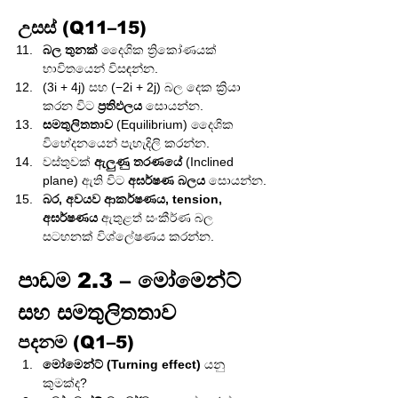
උසස් (Q11–15)
බල තුනක්
 දෛශික ත්‍රිකෝණයක් 
භාවිතයෙන් විසඳන්න.
(3i + 4j) සහ (−2i + 2j) බල දෙක ක්‍රියා 
කරන විට 
ප්‍රතිඵලය
 සොයන්න.
සමතුලිතතාව
 (Equilibrium) දෛශික 
විභේදනයෙන් පැහැදිලි කරන්න.
වස්තුවක් 
ඇලුණු තරණයේ
 (Inclined 
plane) ඇති විට 
අඝර්ෂණ බලය
 සොයන්න.
බර, අවයව ආකර්ෂණය, tension, 
අඝර්ෂණය
 ඇතුළත් සංකීර්ණ බල 
සටහනක් විශ්ලේෂණය කරන්න.
පාඩම 2.3 – මෝමෙන්ට් 
සහ සමතුලිතතාව
පදනම (Q1–5)
මෝමෙන්ට් (Turning effect)
 යනු 
කුමක්ද?