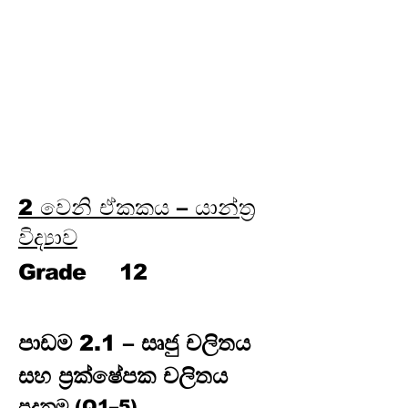
Third Term
9 වෙනි ඒකකය:
ඉලෙක්ට්‍රොනික විද්‍යාව
10 වෙනි ඒකකය: පදාර්ථයේ
යාන්ත්‍රික ගුණ
2 වෙනි ඒකකය – යාන්ත්‍ර
විද්‍යාව
Grade
12
පාඩම 2.1 – සෘජු චලිතය 
සහ ප්‍රක්ෂේපක චලිතය
පදනම (Q1–5)