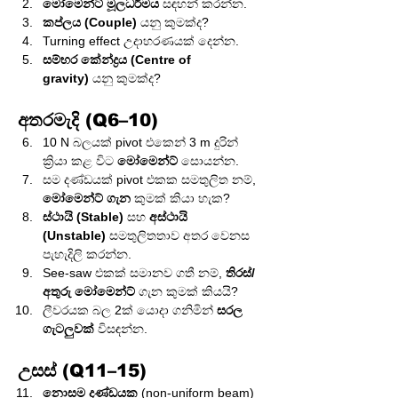
මෝමෙන්ට් මූලධර්මය
 සඳහන් කරන්න.
කප්ලය (Couple)
 යනු කුමක්ද?
Turning effect උදාහරණයක් දෙන්න.
සම්භ‍ර කේන්ද්‍රය (Centre of 
gravity)
 යනු කුමක්ද?
අතරමැදි (Q6–10)
10 N බලයක් pivot එකෙන් 3 m දුරින් 
ක්‍රියා කළ විට 
මෝමෙන්ට්
 සොයන්න.
සම දණ්ඩයක් pivot එකක සමතුලිත නම්, 
මෝමෙන්ට් ගැන
 කුමක් කියා හැක?
ස්ථායි (Stable)
 සහ 
අස්ථායි 
(Unstable)
 සමතුලිතතාව අතර වෙනස 
පැහැදිලි කරන්න.
See-saw එකක් සමානව ගතී නම්, 
තිරස්/
අතුරු මෝමෙන්ට්
 ගැන කුමක් කියයි?
ලීවරයක බල 2ක් යොදා ගනිමින් 
සරල 
ගැටලුවක්
 විසඳන්න.
උසස් (Q11–15)
නොසම දණ්ඩයක
 (non-uniform beam) 