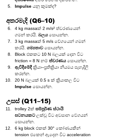
Impulse
 යනු කුමක්ද?
අතරමැදි (Q6–10)
4 kg massaක් 2 m/s² ත්වරණයෙන් 
ගමන් කරයි. 
බලය
 සොයන්න.
3 kg massaක් 5 m/s වේගයෙන් ගමන් 
කරයි. 
ගම්‍යතාව
 සොයන්න.
Block එකකට 10 N බලයක් දෙන විට 
friction = 8 N නම් 
ත්වරණය
 සොයන්න.
ඇවිදීමේදී
 ක්‍රියා–ප්‍රතික්‍රියා නියමය පැහැදිලි 
කරන්න.
20 N බලයක් 0.5 s ක් ක්‍රියාකල විට 
Impulse
 සොයන්න.
උසස් (Q11–15)
trolley 2ක් 
සම්පූර්ණ ස්ථායි 
ඝටනයකට
 ලක්වූ විට අවසාන වේගයන් 
සොයන්න.
6 kg block එකක් 30° කෝණයකින් 
tension එකෙන් ඇදෙන විට acceleration 