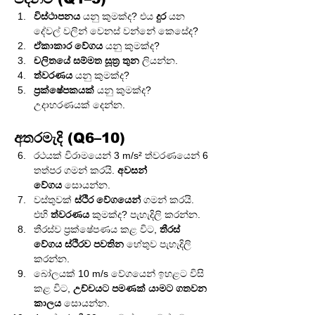
විස්ථාපනය
 යනු කුමක්ද? එය 
දුර
 යන 
දේවල් වලින් වෙනස් වන්නේ කෙසේද?
ඒකාකාර වේගය
 යනු කුමක්ද?
චලිතයේ සම්මත සූත්‍ර තුන
 ලියන්න.
ත්වරණය
 යනු කුමක්ද?
ප්‍රක්ෂේපකයක්
 යනු කුමක්ද? 
උදාහරණයක් දෙන්න.
අතරමැදි (Q6–10)
රථයක් විරාමයෙන් 3 m/s² ත්වරණයෙන් 6 
තත්පර ගමන් කරයි. 
අවසන් 
වේගය
 සොයන්න.
වස්තුවක් 
ස්ථිර වේගයෙන්
 ගමන් කරයි. 
එහි 
ත්වරණය
 කුමක්ද? පැහැදිලි කරන්න.
තීරස්ව ප්‍රක්ෂේපණය කළ විට, 
තීරස් 
වේගය ස්ථිරව පවතින
 හේතුව පැහැදිලි 
කරන්න.
බෝලයක් 10 m/s වේගයෙන් ඉහළට විසි 
කළ විට, 
උච්චයට පමණක් යාමට ගතවන 
කාලය
 සොයන්න.