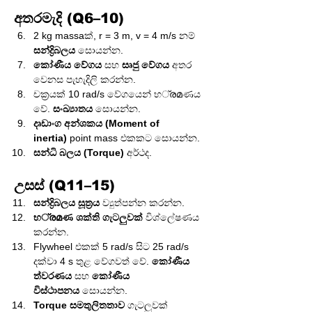
අතරමැදි (Q6–10)
2 kg massaක්, r = 3 m, v = 4 m/s නම් 
සන්ද්‍රිබලය
 සොයන්න.
කෝණීය වේගය
 සහ 
සෘජු වේගය
 අතර 
වෙනස පැහැදිලි කරන්න.
චක්‍රයක් 10 rad/s වේගයෙන් භ്രമණය 
වේ. 
සංඛ්‍යාතය
 සොයන්න.
දෘඩාංග අන්ශකය (Moment of 
inertia)
 point mass එකකට සොයන්න.
සන්ධි බලය (Torque)
 අර්ථද.
උසස් (Q11–15)
සන්ද්‍රිබලය සූත්‍රය
 ව්‍යුත්පන්න කරන්න.
භ്രമණ ශක්ති ගැටලුවක්
 විශ්ලේෂණය 
කරන්න.
Flywheel එකක් 5 rad/s සිට 25 rad/s 
දක්වා 4 s තුළ වේගවත් වේ. 
කෝණීය 
ත්වරණය
 සහ 
කෝණීය 
විස්ථාපනය
 සොයන්න.
Torque සමතුලිතතාව
 ගැටලුවක් 