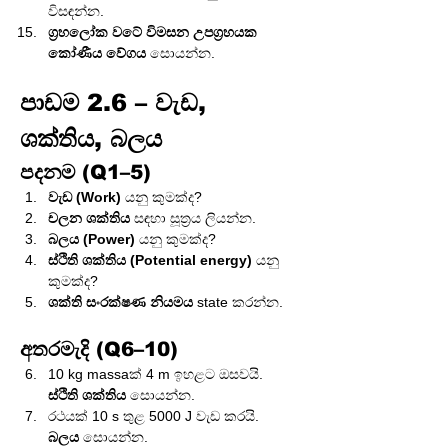
විසඳන්න.
ග්‍රහලෝක වටේ විමසන උපග්‍රහයක 
කෝණීය වේගය
 සොයන්න.
පාඩම 2.6 – වැඩ, 
ශක්තිය, බලය
පදනම (Q1–5)
වැඩ (Work)
 යනු කුමක්ද?
චලන ශක්තිය
 සඳහා සූත්‍රය ලියන්න.
බලය (Power)
 යනු කුමක්ද?
ස්ථිති ශක්තිය (Potential energy)
 යනු 
කුමක්ද?
ශක්ති සංරක්ෂණ නියමය
 state කරන්න.
අතරමැදි (Q6–10)
10 kg massaක් 4 m ඉහළට ඔසවයි. 
ස්ථිති ශක්තිය
 සොයන්න.
රථයක් 10 s තුළ 5000 J වැඩ කරයි. 
බලය
 සොයන්න.