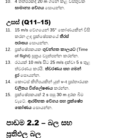
4 තත්පරකදී 20 m ගමන් කළ වස්තුවක 
සාමාන්‍ය වේගය
 සොයන්න.
උසස් (Q11–15)
15 m/s වේගයෙන් 35° කෝණයකින් විසි 
කරන ලද ප්‍රක්ෂේපකයේ 
තීරස් 
පරාසය
 සොයන්න.
ප්‍රක්ෂේපකයක 
ගුවන්ගත කාලයට
 (Time 
of flight) සූත්‍රය ව්‍යුත්පන්න කරන්න.
රථයක් 10 m/s සිට 25 m/s දක්වා 5 s තුළ 
ත්වරණය කරයි. 
ත්වරණය සහ ගමන් 
දුර
 සොයන්න.
කොටස් කිහිපයකින් යුත් v–t ප්‍රස්තාරයක 
චලිතය විශ්ලේෂණය
 කරන්න.
ප්‍රක්ෂේපකයක් 2 s පසු 30 m දුරක බිම 
වැටේ. 
ආරම්භක වේගය සහ ප්‍රක්ෂේප 
කෝණය
 සොයන්න.
පාඩම 2.2 – බල සහ 
ප්‍රතිඵල බල