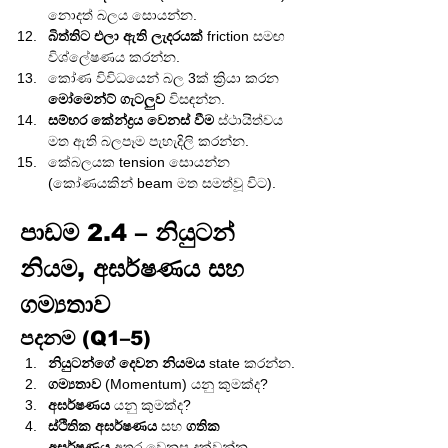
නොදත් බලය සොයන්න.
බිත්තිට එලා ඇති ලැදරයක්
 friction සමඟ 
විශ්ලේෂණය කරන්න.
කෝණ විවිධයෙන් බල 3ක් ක්‍රියා කරන 
මෝමෙන්ට් ගැටලුව
 විසඳන්න.
සම්භ‍ර කේන්ද්‍රය වෙනස් වීම
 ස්ථායිත්වය 
මත ඇති බලපෑම පැහැදිලි කරන්න.
කේබලයක tension සොයන්න 
(කෝණයකින් beam මත සමත්වූ විට).
පාඩම 2.4 – නියුටන් 
නියම, අඝර්ෂණය සහ 
ගම්‍යතාව
පදනම (Q1–5)
නියුටන්ගේ දෙවන නියමය
 state කරන්න.
ගම්‍යතාව
 (Momentum) යනු කුමක්ද?
අඝර්ෂණය
 යනු කුමක්ද?
ස්ථිතික අඝර්ෂණය
 සහ 
ගතික 
අඝර්ෂණය
 අතර වෙනස දක්වන්න.