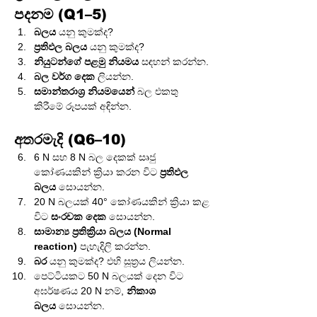
පදනම (Q1–5)
බලය
 යනු කුමක්ද?
ප්‍රතිඵල බලය
 යනු කුමක්ද?
නියුටන්ගේ පළමු නියමය
 සඳහන් කරන්න.
බල වර්ග දෙක
 ලියන්න.
සමාන්තරාශ්‍ර නියමයෙන්
 බල එකතු 
කිරීමේ රූපයක් අඳින්න.
අතරමැදි (Q6–10)
6 N සහ 8 N බල දෙකක් සෘජු 
කෝණයකින් ක්‍රියා කරන විට 
ප්‍රතිඵල 
බලය
 සොයන්න.
20 N බලයක් 40° කෝණයකින් ක්‍රියා කළ 
විට 
සංරචක දෙක
 සොයන්න.
සාමාන්‍ය ප්‍රතික්‍රියා බලය (Normal 
reaction)
 පැහැදිලි කරන්න.
බර
 යනු කුමක්ද? එහි සූත්‍රය ලියන්න.
පෙට්ටියකට 50 N බලයක් දෙන විට 
අඝර්ෂණය 20 N නම්, 
නිකාශ 
බලය
 සොයන්න.