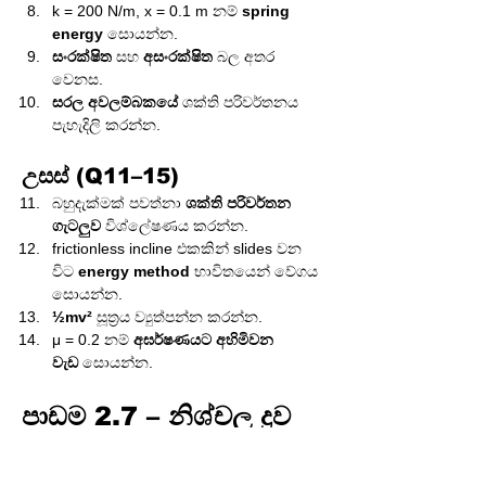
k = 200 N/m, x = 0.1 m නම් 
spring 
energy
 සොයන්න.
සංරක්ෂිත
 සහ 
අසංරක්ෂිත
 බල අතර 
වෙනස.
සරල අවලම්බකයේ
 ශක්ති පරිවර්තනය 
පැහැදිලි කරන්න.
උසස් (Q11–15)
බහුදැක්මක් පවත්නා 
ශක්ති පරිවර්තන 
ගැටලුව
 විශ්ලේෂණය කරන්න.
frictionless incline එකකින් slides වන 
විට 
energy method
 භාවිතයෙන් වේගය 
සොයන්න.
½mv²
 සූත්‍රය ව්‍යුත්පන්න කරන්න.
μ = 0.2 නම් 
අඝර්ෂණයට අහිමිවන 
වැඩ
 සොයන්න.
පාඩම 2.7 – නිශ්චල ද්‍රව 
(Hydrostatics)