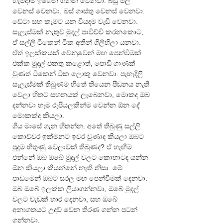
හැමදාම ඉගෙන ගන්න වෙනවා. බඩු මිල 
වෙනස් වෙනවා. බස් ගාස්තු වෙනස් වෙනවා. 
ඩේටා සහ කෑමට යන වියදම වැඩි වෙනවා. 
සැලැස්මක් නැතුව මුදල් පාවිච්චි කරනකොට, 
ඒ සල්ලි ටිකෙන් ටික අතින් ගිලිහිලා යනවා. 
ඒත් ඉලක්කයක් වෙනුවෙන් මඟ පෙන්වීමක් 
එක්ක මුදල් එකතු කළොත්, පොඩි ගාණක් 
වුණත් ටිකෙන් ටික ලොකු වෙනවා. පැහැදිලි 
සැලැස්මක් තිබුණම හිතේ තියෙන පීඩනය නැති 
වෙලා හිතට සහනයක් ලැබෙනවා, මොකද ඔබ 
දන්නවා හැම රුපියලකින්ම වෙන්න ඕන දේ 
මොකක්ද කියලා.
ගිය මාසේ ගැන හිතන්න. අතේ තිබුණු සල්ලි 
කොච්චර ඉක්මනට ඉවර වුණාද කියලා ඔබට 
පුදුම හිතුණු වෙලාවක් තිබුණද? ඒ හැඟීම 
එන්නේ ඔබ ඔබේ මුදල් වලට කොහාටද යන්න 
ඕන කියලා කියන්නේ නැති නිසා. මේ 
පාඩමෙන් ඔබට සරල මඟ පෙන්වීමක් දෙනවා. 
ඔබ ඔබේ ඉලක්ක ලියාගන්නවා, ඔබේ මුදල් 
වලට වැඩක් භාර දෙනවා, සහ ඔබේ 
අනාගතයට උදව් වෙන තීරණ ගන්න පටන් 
ගන්නවා.