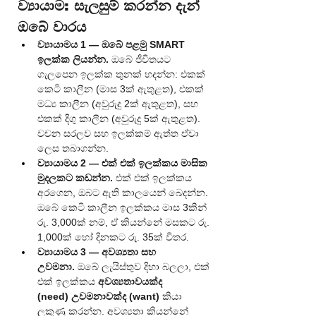
ව්‍යායාම: සැලසුම් කරන්න දැන් 
ඔබේ වාරය
ව්‍යායාමය 1 — ඔබේ පළමු SMART 
ඉලක්ක ලියන්න.
 ඔබේ ජීවිතයට 
ගැලපෙන ඉලක්ක තුනක් හදන්න: එකක් 
කෙටි කාලීන (මාස 3ක් ඇතුළත), එකක් 
මධ්‍ය කාලීන (අවුරුදු 2ක් ඇතුළත), සහ 
එකක් දිගු කාලීන (අවුරුදු 5ක් ඇතුළත). 
වචන සරලව සහ ඉලක්කම් ඇත්ත ඒවා 
ලෙස තබාගන්න.
ව්‍යායාමය 2 — එක් එක් ඉලක්කය මාසික 
මුදලකට කඩන්න.
 එක් එක් ඉලක්කය 
අරගෙන, ඔබට ඇති කාලයෙන් බෙදන්න. 
ඔබේ කෙටි කාලීන ඉලක්කය මාස 3කින් 
රු. 3,000ක් නම්, ඒ කියන්නේ මසකට රු. 
1,000ක් හෝ දිනකට රු. 35ක් විතර.
ව්‍යායාමය 3 — අවශ්‍යතා සහ 
උවමනා.
 ඔබේ ලැයිස්තුව දිහා බලලා, එක් 
එක් ඉලක්කය 
අවශ්‍යතාවයක්ද 
(need)
උවමනාවක්ද (want)
 කියා 
ලකුණු කරන්න. අවශ්‍යතා කියන්නේ 