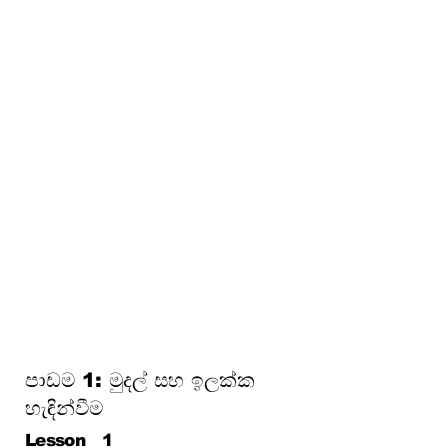
දරුණු
පාඩම 8: බැංකු සහ ජංගම මූල්‍ය
මූලික කරුණු
පාඩම 9: ආයෝජනය, චක්‍රීය
වර්ධනය සහ උද්ධමනය පිළිබඳ
දැනුවත්භාවය
පාඩම 10: ඔබේ මුදල් ආරක්ෂා
කරගැනීම (වංචා, ප්‍රෝඩා සහ
පාරිභෝගික අයිතිවාසිකම්)
පාඩම 11: රක්ෂණය සහ
අවදානම් කළමනාකරණය
පාඩම 12: සෞභාග්‍යයට මඟ –
පවුලේ මුදල්, ව්‍යවසායකත්වය
ගොඩනැගීම
පාඩම 1: මුදල් සහ ඉලක්ක
හැඳින්වීම
Lesson
1