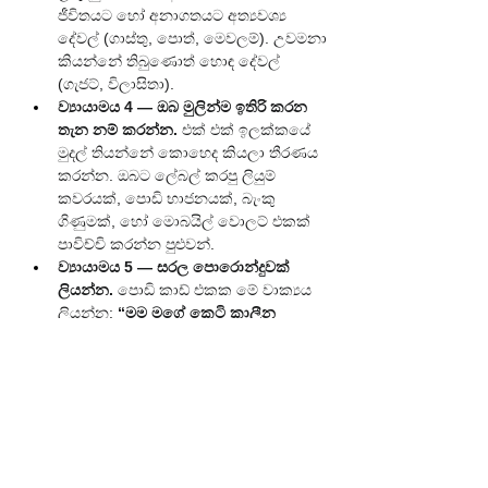
ජීවිතයට හෝ අනාගතයට අත්‍යවශ්‍ය 
දේවල් (ගාස්තු, පොත්, මෙවලම්). උවමනා 
කියන්නේ තිබුණොත් හොඳ දේවල් 
(ගැජට්, විලාසිතා).
ව්‍යායාමය 4 — ඔබ මුලින්ම ඉතිරි කරන 
තැන නම් කරන්න.
 එක් එක් ඉලක්කයේ 
මුදල් තියන්නේ කොහෙද කියලා තීරණය 
කරන්න. ඔබට ලේබල් කරපු ලියුම් 
කවරයක්, පොඩි භාජනයක්, බැංකු 
ගිණුමක්, හෝ මොබයිල් වොලට් එකක් 
පාවිච්චි කරන්න පුළුවන්.
ව්‍යායාමය 5 — සරල පොරොන්දුවක් 
ලියන්න.
 පොඩි කාඩ් එකක මේ වාක්‍යය 
ලියන්න: 
“මම මගේ කෙටි කාලීන 
ඉලක්කය වෙනුවෙන් දින 30ක් පුරා 
හැමදාම රු. 100ක් ඉතිරි 
කරනවා.”
 අත්සන් කරලා දිනය දාන්න. 
ඔබට පේන තැනක තියාගන්න.
ඉක්මන් ජයග්‍රහණයක්
අද රෑම, ඔබේ පළමු මුදල - රුපියල් 100 - ඔබ 
තෝරාගත් ඉතිරි කිරීමේ ස්ථානයට දමා එය ලියා 