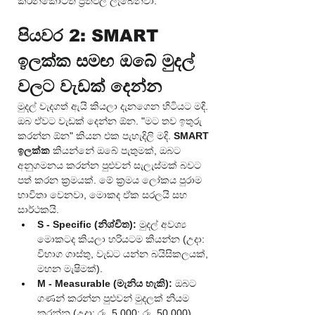
කරනකොටත් ප්‍රතිඵල ලැබෙනවා.
පියවර 2: SMART 
ඉලක්ක සමඟ ඔබේ මුදල් 
වලට වැඩක් දෙන්න
මුදල් වැදගත් ඇයි කියලා දැනගෙන හිටියට මදි. 
ඔබ ඒවට වැඩක් දෙන්න ඕන. "මට තව ඉතුරු 
කරන්න ඕන" කියන එක පැහැදිලි මදි. 
SMART 
ඉලක්ක
 කියන්නේ ඔබේ පැතුමක්, ඔබට 
අනුගමනය කරන්න පුළුවන් සැලැස්මක් බවට 
පත් කරන ක්‍රමයක්. මේ ක්‍රමය ලෝකය පුරාම 
භාවිතා වෙනවා, මොකද ඒක සරලයි සහ 
සාර්ථකයි.
S - Specific (නිශ්චිත):
 මුදල් අවශ්‍ය 
මොකටද කියලා හරියටම කියන්න (උදා: 
විභාග ගාස්තු, වැඩට යන්න බයිසිකලයක්, 
මහන මැෂිමක්).
M - Measurable (මැනිය හැකි):
 ඔබට 
ගණන් කරන්න පුළුවන් මුදලක් නියම 
කරන්න (උදා: රු. 5,000; රු. 50,000).