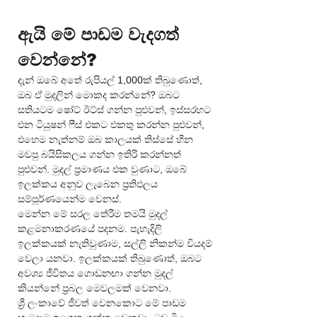
ඇයි මේ පාඩම වැදගත් 
වෙන්නේ?
දැන් ඔබේ අතේ රුපියල් 1,000ක් තිබුණොත්, 
ඔබ ඒ මුදලින් මොකද කරන්නේ? ඔබට 
සතියටම ෂෝට් ඊට්ස් ගන්න පුළුවන්, ඉස්සරහට 
එන ටියුෂන් ෆීස් එකට එකතු කරන්න පුළුවන්, 
එහෙම නැත්නම් ඔබ කාලයක් තිස්සේ හීන 
මවපු බයිසිකලය ගන්න ඉතිරි කරන්නත් 
පුළුවන්. මුදල් ප්‍රමාණය එක වුණාට, ඔබේ 
ඉලක්කය අනුව ලැබෙන ප්‍රතිඵලය 
සම්පූර්ණයෙන්ම වෙනස්.
මෙන්න මේ සරල තේරීම තමයි මුදල් 
කළමනාකරණයේ පදනම. පැහැදිලි 
ඉලක්කයක් නැතිවුණාම, සල්ලි නිකන්ම වියදම් 
වෙලා යනවා. ඉලක්කයක් තිබුණොත්, ඔබට 
අවශ්‍ය ජීවිතය ගොඩනඟා ගන්න මුදල් 
කියන්නේ ප්‍රබල මෙවලමක් වෙනවා.
ශ්‍රී ලංකාවේ ජීවත් වෙනකොට මේ පාඩම 