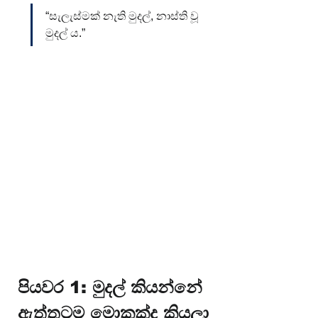
“සැලැස්මක් නැති මුදල්, නාස්ති වූ 
මුදල් ය.”
පියවර 1: මුදල් කියන්නේ 
ඇත්තටම මොකක්ද කියලා 