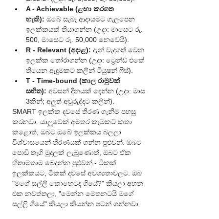
A - Achievable (ළඟා කරගත 
හැකි):
 ඔබේ සැබෑ ආදායමට ගැලපෙන 
ඉලක්කයක් තියාගන්න (උදා: මාසෙට රු. 
500, මාසෙට රු. 50,000 නෙවෙයි).
R - Relevant (අදාළ):
 දැන් වැදගත් වෙන 
ඉලක්ක තෝරාගන්න (උදා: ට්‍රෙන්ඩ් එකේ 
තියෙන ඇඳුමකට කලින් ටියුෂන් ෆීස්).
T - Time-bound (කාල රාමුවක් 
සහිත):
 අවසන් දිනයක් දෙන්න (උදා: මාස 
3කින්; අලුත් අවුරුද්දට කලින්).
SMART ඉලක්ක දවසේ තීරණ ගැනීම පහසු 
කරනවා. යාලුවෙක් අමතර කෑමකට කතා 
කළොත්, ඔබට ඔබේ ඉලක්කය බලලා 
විශ්වාසයෙන් තීරණයක් ගන්න පුළුවන්. ඔබට 
පොඩි තෑගි මුදලක් ලැබුණොත්, ඔබට ඒක 
හිතාමතාම බෙදන්න පුළුවන් - ටිකක් 
ඉලක්කයට, ටිකක් දවසේ අවශ්‍යතාවලට. ඔබ 
"මගේ සල්ලි කොහෙටද ගියේ?" කියලා අහන 
එක නවත්තලා, "මෙන්න මෙතනටයි මගේ 
සල්ලි ගියේ" කියලා කියන්න පටන් ගන්නවා.