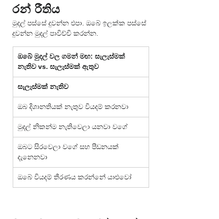
රන් රීතිය
මුදල් පස්සේ දුවන්න එපා. ඔබේ ඉලක්ක පස්සේ 
දුවන්න මුදල් පාවිච්චි කරන්න.
ඔබේ මුදල් වල ගමන් මඟ: සැලැස්මක් 
නැතිව vs. සැලැස්මක් ඇතුව
සැලැස්මක් නැතිව
ඔබ දිශානතියක් නැතුව වියදම් කරනවා
මුදල් නිකන්ම නැතිවෙලා යනවා වගේ
ඔබට සිරවෙලා වගේ සහ පීඩනයක් 
දැනෙනවා
ඔබේ වියදම් තීරණය කරන්නේ යාළුවෝ