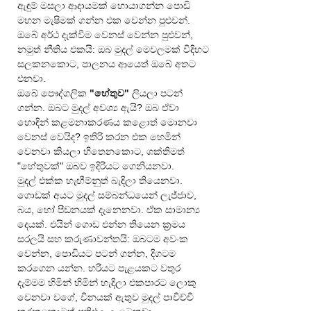
ඇඳුම් මසලා ආදායමක් හොයාගන්න පොඩි 
මහන මැෂිමක් ගන්න එක වෙන්න පුළුවන්. 
ඔබේ අර්ථ දැක්වීම වෙනස් වෙන්න පුළුවන්, 
නමුත් නීතිය එකයි: ඔබ මුදල් මෙවලමක් විදිහට 
සලකනකොට, පාලනය ආයෙත් ඔබේ අතට 
එනවා.
ඔබේ පෞද්ගලික 
"හේතුව"
 ලියලා පටන් 
ගන්න. ඔබට මුදල් අවශ්‍ය ඇයි? ඔබ ඒවා 
හොඳින් කළමනාකරණය කළොත් මොනවා 
වෙනස් වෙයිද? ඉතිරි කරන එක හෙමින් 
වෙනවා කියලා හිතෙනකොට, ශක්තිමත් 
"හේතුවක්" ඔබව ඉදිරියට ගෙනියනවා.
මුදල් එක්ක හැඟීම්නුත් බැඳිලා තියෙනවා. 
ගොඩක් අයට මුදල් සම්බන්ධයෙන් ලැජ්ජාව, 
බය, හෝ පීඩනයක් දැනෙනවා. ඒක සාමාන්‍ය 
දෙයක්. එයින් ගොඩ එන්න තියෙන ක්‍රමය 
සරලයි සහ කරුණාවන්තයි: ඔබටම අවංක 
වෙන්න, පොඩියට පටන් ගන්න, දිගටම 
කරගෙන යන්න. හරියට පැළයකට වතුර 
දැම්මම හිමින් හිමින් හැදිලා එකපාරට ලොකු 
වෙනවා වගේ, විනයක් ඇතුව මුදල් පාවිච්චි 