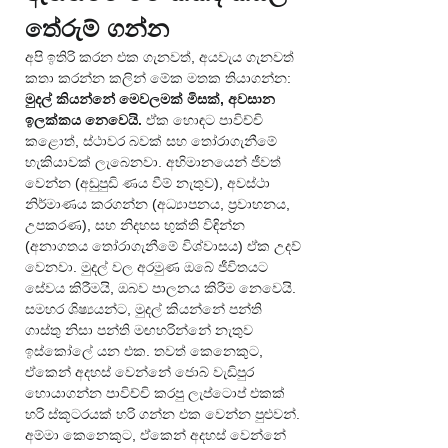
තේරුම් ගන්න
අපි ඉතිරි කරන එක ගැනවත්, අයවැය ගැනවත් 
කතා කරන්න කලින් මේක මතක තියාගන්න: 
මුදල් කියන්නේ මෙවලමක් මිසක්, අවසාන 
ඉලක්කය නෙවෙයි.
 ඒක හොඳට පාවිච්චි 
කළොත්, ස්ථාවර බවක් සහ තෝරාගැනීමේ 
හැකියාවක් ලැබෙනවා. අභිමානයෙන් ජීවත් 
වෙන්න (අඩුපුඩි ණය වීම් නැතුව), අවස්ථා 
නිර්මාණය කරගන්න (අධ්‍යාපනය, ප්‍රවාහනය, 
උපකරණ), සහ නිදහස භුක්ති විඳින්න 
(අනාගතය තෝරාගැනීමේ විශ්වාසය) ඒක උදව් 
වෙනවා. මුදල් වල අරමුණ ඔබේ ජීවිතයට 
සේවය කිරීමයි, ඔබව පාලනය කිරීම නෙවෙයි.
සමහර ශිෂ්‍යයන්ට, මුදල් කියන්නේ පන්ති 
ගාස්තු නිසා පන්ති මඟහරින්නේ නැතුව 
ඉස්කෝලේ යන එක. තවත් කෙනෙකුට, 
ඒකෙන් අදහස් වෙන්නේ ජොබ් වැඩිපුර 
හොයාගන්න පාවිච්චි කරපු ලැප්ටොප් එකක් 
හරි ස්කූටරයක් හරි ගන්න එක වෙන්න පුළුවන්. 
අම්මා කෙනෙකුට, ඒකෙන් අදහස් වෙන්නේ 