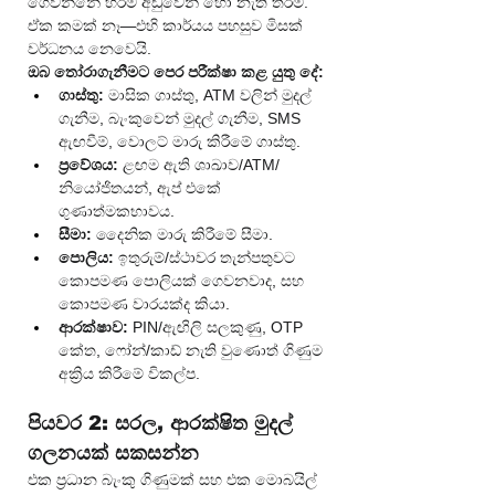
ගෙවන්නේ හරිම අඩුවෙන් හෝ නැති තරම්. 
ඒක කමක් නෑ—එහි කාර්යය පහසුව මිසක් 
වර්ධනය නෙවෙයි.
ඔබ තෝරාගැනීමට පෙර පරීක්ෂා කළ යුතු දේ:
ගාස්තු:
 මාසික ගාස්තු, ATM වලින් මුදල් 
ගැනීම, බැංකුවෙන් මුදල් ගැනීම, SMS 
ඇඟවීම්, වොලට් මාරු කිරීමේ ගාස්තු.
ප්‍රවේශය:
 ළඟම ඇති ශාඛාව/ATM/
නියෝජිතයන්, ඇප් එකේ 
ගුණාත්මකභාවය.
සීමා:
 දෛනික මාරු කිරීමේ සීමා.
පොලිය:
 ඉතුරුම්/ස්ථාවර තැන්පතුවට 
කොපමණ පොලියක් ගෙවනවාද, සහ 
කොපමණ වාරයක්ද කියා.
ආරක්ෂාව:
 PIN/ඇඟිලි සලකුණු, OTP 
කේත, ෆෝන්/කාඩ් නැති වුණොත් ගිණුම 
අක්‍රිය කිරීමේ විකල්ප.
පියවර 2: සරල, ආරක්ෂිත මුදල් 
ගලනයක් සකසන්න
එක ප්‍රධාන බැංකු ගිණුමක් සහ එක මොබයිල් 