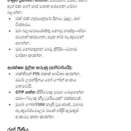
ගිණුම් ප්‍රකාශන කියවීම:
 සතියකට වරක්, ඔබේ 
ඇප් එක හෝ පාස් පොත අරගෙන මේවා 
බලන්න:
එක් එක් ගනුදෙනුවේ දිනය, මුදල, සහ 
විස්තරය.
ඔබ බලාපොරොත්තු නොවූ ගාස්තු—ඒවා 
සටහන් කරගෙන, සැක නම් බැංකුවෙන් 
අහන්න.
ඔබ නොහඳුනන මාරු කිරීම්—වහාම 
වාර්තා කරන්න.
ආරක්ෂක මූලික කරුණු (අනිවාර්යයි):
ශක්තිමත් PIN එකක් භාවිතා කරන්න, 
ඔබේ උපන්දිනය හෝ ෆෝන් අංකය 
නෙවෙයි.
OTP කේත
 කිසිවෙකු සමඟ බෙදාගන්න 
එපා—"බැංකු නිලධාරියෙක්" එක්කවත්.
ඔබේ ෆෝන්/SIM නැති වුණොත්, වහාම 
බැංකුවේ/වොලට් එකේ හදිසි ඇමතුම් 
අංකයට කතා කරන්න.
රන් රීතිය