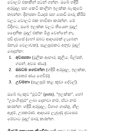
වොලට් එකකින් පටන් ගන්න. ඔබේ හදිසි 
අරමුදල සහ කෙටි කාලීන ඉලක්ක බැංකුවේ 
තබන්න. දිනපතා වියදම් සහ පොඩි මාරු කිරීම් 
වලට වොලට් එක භාවිතා කරන්න. මේ 
විදිහට, ඔබේ ඉලක්ක වලට තියෙන මුදල් 
දෛනික මුදල් එක්ක මිශ්‍ර වෙන්නේ නෑ.
පඩි දවසේ (හෝ ඔබට ආදායමක් ලැබෙන 
ඕනෑම වෙලාවක), සැලසුමකට අනුව මුදල් 
බෙදන්න:
අවශ්‍යතා
 (මූලික ආහාර, කුලිය, බිල්පත්, 
ගමන්, අවම ණය).
ඔබටම ගෙවන්න
 (හදිසි අරමුදල, ඉලක්ක, 
අමතර ණය ගෙවීම්).
උවමනා
 (සැලසුම් කළ කුඩා දේවල්).
ඔබේ බැංකුව "මුට්ටි" (pots), "ඉලක්ක", හෝ 
"උප-ගිණුම්" ලබා දෙනවා නම්, ඒවා නම් 
කරන්න: හදිසි අරමුදල, විභාග ගාස්තු, නිල 
ඇඳුම්, උපකරණ. ආදායම ලැබුණු දවසෙම 
මේවාට මුදල් මාරු කරන්න.