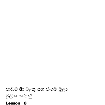
දරුණු
පාඩම 8: බැංකු සහ ජංගම මූල්‍ය
මූලික කරුණු
පාඩම 9: ආයෝජනය, චක්‍රීය
වර්ධනය සහ උද්ධමනය පිළිබඳ
දැනුවත්භාවය
පාඩම 10: ඔබේ මුදල් ආරක්ෂා
කරගැනීම (වංචා, ප්‍රෝඩා සහ
පාරිභෝගික අයිතිවාසිකම්)
පාඩම 11: රක්ෂණය සහ
අවදානම් කළමනාකරණය
පාඩම 12: සෞභාග්‍යයට මඟ –
පවුලේ මුදල්, ව්‍යවසායකත්වය
ගොඩනැගීම
පාඩම 8: බැංකු සහ ජංගම මූල්‍ය
මූලික කරුණු
Lesson
8