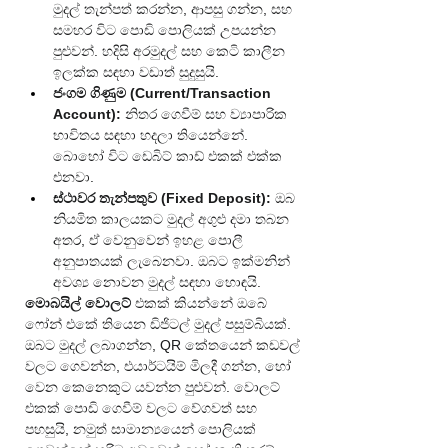
මුදල් තැන්පත් කරන්න, ආපසු ගන්න, සහ 
සමහර විට පොඩි පොලියක් උපයන්න 
පුළුවන්. හදිසි අරමුදල් සහ කෙටි කාලීන 
ඉලක්ක සඳහා වඩාත් සුදුසුයි.
ජංගම ගිණුම (Current/Transaction 
Account):
 නිතර ගෙවීම් සහ ව්‍යාපාරික 
භාවිතය සඳහා හදලා තියෙන්නේ. 
බොහෝ විට ඩෙබිට් කාඩ් එකක් එක්ක 
එනවා.
ස්ථාවර තැන්පතුව (Fixed Deposit):
 ඔබ 
නියමිත කාලයකට මුදල් අගුළු දමා තබන 
අතර, ඒ වෙනුවෙන් ඉහළ පොලී 
අනුපාතයක් ලැබෙනවා. ඔබට ඉක්මනින් 
අවශ්‍ය නොවන මුදල් සඳහා හොඳයි.
මොබයිල් වොලට්
 එකක් කියන්නේ ඔබේ 
ෆෝන් එකේ තියෙන ඩිජිටල් මුදල් පසුම්බියක්. 
ඔබට මුදල් ලබාගන්න, QR කේතයෙන් කඩවල් 
වලට ගෙවන්න, එයාර්ටයිම් මිලදී ගන්න, හෝ 
වෙන කෙනෙකුට යවන්න පුළුවන්. වොලට් 
එකක් පොඩි ගෙවීම් වලට වේගවත් සහ 
පහසුයි, නමුත් සාමාන්‍යයෙන් පොලියක් 