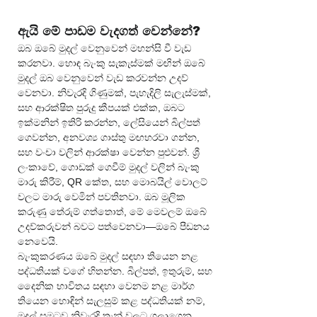
ඇයි මේ පාඩම වැදගත් වෙන්නේ?
ඔබ ඔබේ මුදල් වෙනුවෙන් මහන්සි වී වැඩ 
කරනවා. හොඳ බැංකු සැකැස්මක් මඟින් ඔබේ 
මුදල් ඔබ වෙනුවෙන් වැඩ කරවන්න උදව් 
වෙනවා. නිවැරදි ගිණුමක්, පැහැදිලි සැලැස්මක්, 
සහ ආරක්ෂිත පුරුදු කීපයක් එක්ක, ඔබට 
ඉක්මනින් ඉතිරි කරන්න, ලේසියෙන් බිල්පත් 
ගෙවන්න, අනවශ්‍ය ගාස්තු මඟහරවා ගන්න, 
සහ වංචා වලින් ආරක්ෂා වෙන්න පුළුවන්. ශ්‍රී 
ලංකාවේ, ගොඩක් ගෙවීම් මුදල් වලින් බැංකු 
මාරු කිරීම්, QR කේත, සහ මොබයිල් වොලට් 
වලට මාරු වෙමින් පවතිනවා. ඔබ මූලික 
කරුණු තේරුම් ගත්තොත්, මේ මෙවලම් ඔබේ 
උදව්කරුවන් බවට පත්වෙනවා—ඔබේ පීඩනය 
නෙවෙයි.
බැංකුකරණය ඔබේ මුදල් සඳහා තියෙන නළ 
පද්ධතියක් වගේ හිතන්න. බිල්පත්, ඉතුරුම්, සහ 
දෛනික භාවිතය සඳහා වෙනම නළ මාර්ග 
තියෙන හොඳින් සැලසුම් කළ පද්ධතියක් නම්, 
මුදල් සුමටව නිවැරදි තැන් වලට ගලාගෙන 