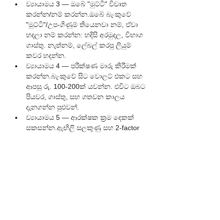
ව්‍යායාමය 3 — ඔබේ "මුට්ටි" විවෘත 
කරන්න/නම් කරන්න.ඔබේ බැංකුවේ 
"මුට්ටි"/උප-ගිණුම් තියෙනවා නම්, ඒවා 
හදලා නම් කරන්න: හදිසි අරමුදල, විභාග 
ගාස්තු. නැත්නම්, ලේබල් කරපු ලියුම් 
කවර හදන්න.
ව්‍යායාමය 4 — පරීක්ෂණ මාරු කිරීමක් 
කරන්න.බැංකුවේ සිට වොලට් එකට සහ 
ආපසු රු. 100-200ක් යවන්න. එවිට ඔබට 
පියවර, ගාස්තු, සහ ගතවන කාලය 
දැනගන්න පුළුවන්.
ව්‍යායාමය 5 — ආරක්ෂක ක්‍රම දෙකක් 
සකසන්න.ඇඟිලි සලකුණු සහ 2-factor 
ක්‍රම ක්‍රියාත්මක කරන්න. ෆෝන් නැති 
වුණොත් සැලැස්මක් හදාගන්න: බැංකුවේ 
සහ වොලට් එකේ හදිසි ඇමතුම් අංක 
කොළයක ලියා තබාගන්න.
ව්‍යායාමය 6 — ගිණුම් ප්‍රකාශනය 
බලන්න.ඔබේ ගිණුම් ප්‍රකාශනය/පාස් 
පොත අරින්න. ඔබට සම්පූර්ණයෙන්ම 
තේරෙන්නේ නැති ඕනෑම ගාස්තුවක් රවුම් 