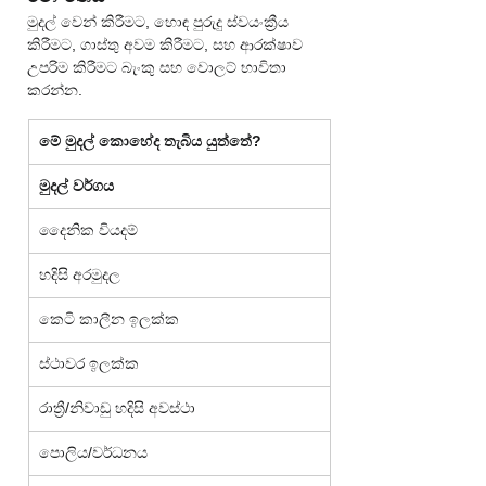
මුදල් වෙන් කිරීමට, හොඳ පුරුදු ස්වයංක්‍රීය 
කිරීමට, ගාස්තු අවම කිරීමට, සහ ආරක්ෂාව 
උපරිම කිරීමට බැංකු සහ වොලට් භාවිතා 
කරන්න.
මේ මුදල් කොහේද තැබිය යුත්තේ?
මුදල් වර්ගය
දෛනික වියදම්
හදිසි අරමුදල
කෙටි කාලීන ඉලක්ක
ස්ථාවර ඉලක්ක
රාත්‍රී/නිවාඩු හදිසි අවස්ථා
පොලිය/වර්ධනය