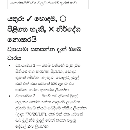
සොරකම්/වංචා වලට එරෙහි ආරක්ෂාව
යතුර: ✓ හොඳම, ◯ 
පිළිගත හැකි, ✕ නිර්දේශ 
නොකරයි
ව්‍යායාම: සකසන්න දැන් ඔබේ 
වාරය
ව්‍යායාමය 1 — ඔබේ වත්මන් සැකැස්ම 
සිතියම් ගත කරන්න.පිටුවක, කොටු 
තුනක් අඳින්න: බැංකුව, වොලට්, මුදල්. 
එක් එක් එක යටතේ ඔබ දැනට එය 
භාවිතා කරන ආකාරය ලියන්න.
ව්‍යායාමය 2 — ඔබේ පඩි දවසේ මුදල් 
ගලනය තෝරාගන්න.ආදායම ලැබෙන 
දවසට ඔබේ නියම බෙදීමේ නීතිය ලියන්න 
(උදා: "70/20/10"). එක් එක් එක යටතේ 
ඔබ මුලින්ම මුදල් වෙන් කරන පළමු 
දේවල් 2-3 ලියන්න.