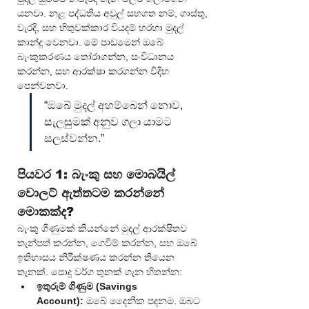
යනවා. නළ පද්ධතිය අවුල් සහගත නම්, ගාස්තු, 
වැරදි, සහ හිතුවක්කාර වියදම් හරහා මුදල් 
කාන්දු වෙනවා. මේ පාඩමෙන් ඔබේ 
බැංකුකරණය තෝරාගන්න, සංවිධානය 
කරන්න, සහ ආරක්ෂා කරගන්න විදිහ 
පෙන්වනවා.
“ඔබේ මුදල් අහම්බෙන් නොව, 
සැලසුමක් අනුව ගලා යාමට 
සලස්වන්න.”
පියවර 1: බැංකු සහ මොබයිල් 
වොලට් ඇත්තටම කරන්නේ 
මොකක්ද?
බැංකු ගිණුමක් කියන්නේ මුදල් ආරක්ෂිතව 
තැන්පත් කරන්න, ගෙවීම් කරන්න, සහ ඔබේ 
ඉතිහාසය නිරීක්ෂණය කරන්න තියෙන 
තැනක්. පොදු වර්ග තුනක් ගැන හිතන්න:
ඉතුරුම් ගිණුම (Savings 
Account):
 ඔබේ දෛනික පදනම. ඔබට 