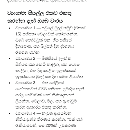
දවසකම නියමිත ගාණක් ආයෝජනය කරන්න.
ව්‍යායාම: සියල්ල එකට එකතු 
කරන්න දැන් ඔබේ වාරය
ව්‍යායාමය 1 — පවුලේ මුදල් හමුව (විනාඩි 
15).සතිපතා වෙලාවක් තෝරාගන්න. 
ඔබේ නෝට්බුක් එක, ගිය සතියේ 
දිනපොත, සහ බිල්පත් දින දර්ශනය 
රැගෙන එන්න.
ව්‍යායාමය 2 — බිත්තියේ ඉලක්ක 
සිතියම.එක කෙටි කාලීන, එක මධ්‍යම 
කාලීන, එක දිගු කාලීන ඉලක්කයක් 
ඉලක්කගත මුදල් සහ දින සමඟ ලියන්න.
ව්‍යායාමය 3 — එක පේළියේ 
යෝජනාවක්.ඔබට සතිපතා ලබාදිය හැකි 
සරල සේවාවක් හෝ නිෂ්පාදනයක් 
ලියන්න. වේලාව, මිල, සහ ඇණවුම් 
කරන ආකාරය එකතු කරන්න.
ව්‍යායාමය 4 — නැවත ආයෝජන 
නීතිය.දැන්ම තීරණය කරන්න: "එක් එක් 
රැකියාවෙන්, මම 20%ක් උපකරණ/