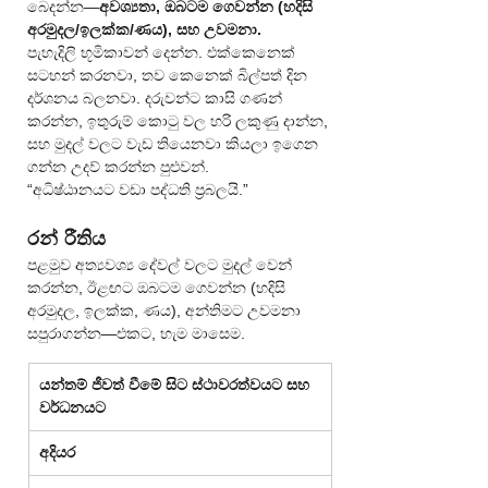
බෙදන්න—
අවශ්‍යතා, ඔබටම ගෙවන්න (හදිසි 
අරමුදල/ඉලක්ක/ණය), සහ උවමනා.
පැහැදිලි භූමිකාවන් දෙන්න. එක්කෙනෙක් 
සටහන් කරනවා, තව කෙනෙක් බිල්පත් දින 
දර්ශනය බලනවා. දරුවන්ට කාසි ගණන් 
කරන්න, ඉතුරුම් කොටු වල හරි ලකුණු දාන්න, 
සහ මුදල් වලට වැඩ තියෙනවා කියලා ඉගෙන 
ගන්න උදව් කරන්න පුළුවන්.
“අධිෂ්ඨානයට වඩා පද්ධති ප්‍රබලයි.”
රන් රීතිය
පළමුව අත්‍යවශ්‍ය දේවල් වලට මුදල් වෙන් 
කරන්න, ඊළඟට ඔබටම ගෙවන්න (හදිසි 
අරමුදල, ඉලක්ක, ණය), අන්තිමට උවමනා 
සපුරාගන්න—එකට, හැම මාසෙම.
යන්තම් ජීවත් වීමේ සිට ස්ථාවරත්වයට සහ 
වර්ධනයට
අදියර