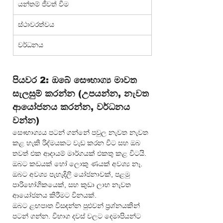
යන්තම් ජීවත් වීම
ස්ථාවරත්වය
වර්ධනය
පියවර 2: ඔබේ සෞභාග්‍ය මාවත 
සැලසුම් කරන්න (උපයන්න, නැවත 
ආයෝජනය කරන්න, වර්ධනය 
වන්න)
සෞභාග්‍යය පටන් ගන්නේ පවුල නැවත නැවත 
කළ හැකි රිද්මයකට වැඩ කරන විට සහ ඔබ 
තවත් එක ආදායම් මාර්ගයක් එකතු කළ විටයි. 
ඔබට කඩයක් හෝ ලොකු ණයක් අවශ්‍ය නෑ. 
ඔබට අවශ්‍ය පැහැදිලි යෝජනාවක්, පළමු 
පාරිභෝගිකයෙක්, සහ කුඩා ලාභ නැවත 
ආයෝජනය කිරීමට විනයක්.
ඔබට ළඟපාත විසඳන්න පුළුවන් ප්‍රශ්නයකින් 
පටන් ගන්න. විභාග දවස් වලට දෙමාපියන්ට 