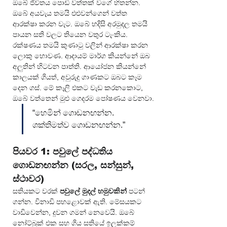
ඔබේ ජීවිතය පොඩි වත්තක් වගේ හිතන්න. 
ඔබේ අයවැය තමයි එළුවන්ගෙන් වත්ත 
ආරක්ෂා කරන වැට. ඔබේ හදිසි අරමුදල තමයි 
පායන සති වලට තියෙන වතුර ටැංකිය. 
රක්ෂණය තමයි කුණාටු වලින් ආරක්ෂා කරන 
ලොකු හොවණ. ආදායම් මාර්ග කියන්නේ ඔබ 
අලුතින් හිටවන පාත්ති. ආයෝජන කියන්නේ 
කාලයක් ගියත්, අවුරුදු ගාණකට ඔබට කෑම 
දෙන ගස්. මේ කෑලි එකට වැඩ කරනකොට, 
ඔබේ වත්තෙන් මුළු ගෙදරම පෝෂණය වෙනවා.
“හෙමින් ගොඩනඟන්න. 
ශක්තිමත්ව ගොඩනඟන්න.”
පියවර 1: පවුලේ පද්ධතිය 
ගොඩනඟන්න (සරල, සන්සුන්, 
ස්ථාවර)
සතියකට වරක් 
පවුලේ මුදල් හමුවකින්
 පටන් 
ගන්න. විනාඩි පහළොවක් ඇති. මේසයකට 
වාඩිවෙන්න, දුවන ගමන් නෙවෙයි. ඔබේ 
නෝට්බුක් එක සහ ගිය සතියේ ඉලක්කම් 