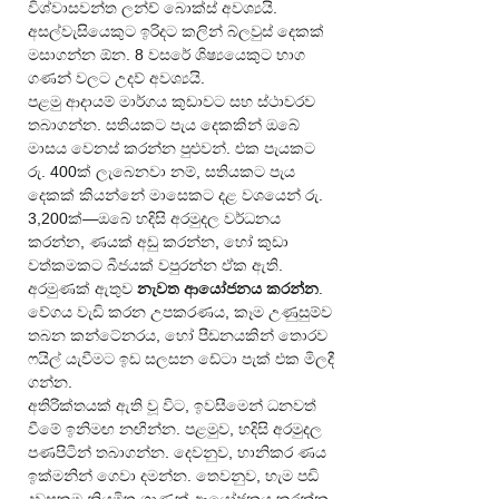
විශ්වාසවන්ත ලන්ච් බොක්ස් අවශ්‍යයි. 
අසල්වැසියෙකුට ඉරිදට කලින් බ්ලවුස් දෙකක් 
මසාගන්න ඕන. 8 වසරේ ශිෂ්‍යයෙකුට භාග 
ගණන් වලට උදව් අවශ්‍යයි.
පළමු ආදායම් මාර්ගය කුඩාවට සහ ස්ථාවරව 
තබාගන්න. සතියකට පැය දෙකකින් ඔබේ 
මාසය වෙනස් කරන්න පුළුවන්. එක පැයකට 
රු. 400ක් ලැබෙනවා නම්, සතියකට පැය 
දෙකක් කියන්නේ මාසෙකට දළ වශයෙන් රු. 
3,200ක්—ඔබේ හදිසි අරමුදල වර්ධනය 
කරන්න, ණයක් අඩු කරන්න, හෝ කුඩා 
වත්කමකට බීජයක් වපුරන්න ඒක ඇති.
අරමුණක් ඇතුව 
නැවත ආයෝජනය කරන්න
. 
වේගය වැඩි කරන උපකරණය, කෑම උණුසුම්ව 
තබන කන්ටේනරය, හෝ පීඩනයකින් තොරව 
ෆයිල් යැවීමට ඉඩ සලසන ඩේටා පැක් එක මිලදී 
ගන්න.
අතිරික්තයක් ඇති වූ විට, ඉවසීමෙන් ධනවත් 
වීමේ ඉනිමඟ නඟින්න. පළමුව, හදිසි අරමුදල 
පණපිටින් තබාගන්න. දෙවනුව, හානිකර ණය 
ඉක්මනින් ගෙවා දමන්න. තෙවනුව, හැම පඩි 