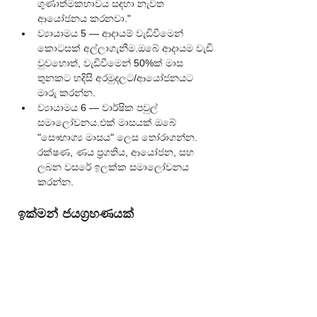
ගුණාත්මකභාවය සඳහා නැවත 
ආයෝජනය කරනවා."
ව්‍යායාමය 5 — ආදායම් වැඩිවීමෙන් 
කොටසක් අල්ලාගැනීම.ඔබේ ආදායම වැඩි 
වුවහොත්, වැඩිවීමෙන් 50%ක් මාස 
තුනකට හදිසි අරමුදලට/ආයෝජනයට 
මාරු කරන්න.
ව්‍යායාමය 6 — වාර්ෂික පවුල් 
සමාලෝචනය.එක් මාසයක් ඔබේ 
"සෞභාග්‍ය මාසය" ලෙස තෝරාගන්න. 
රක්ෂණ, ණය ප්‍රගතිය, ආයෝජන, සහ 
ලබන වසරේ ඉලක්ක සමාලෝචනය 
කරන්න.
ඉක්මන් ජයග්‍රහණයක්
මේ සතියේ, අලුත් හෝ පවතින ආදායම් 
මාර්ගයකින් ගෙවීමක් සහිත එක් කාර්යයක් 
සම්පූර්ණ කර, අවම වශයෙන් රු. 500ක් එදාම 
ඔබේ හදිසි අරමුදලට හෝ ඉලක්ක "මුට්ටියට" 
දමන්න.