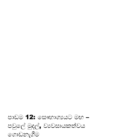
දරුණු
පාඩම 8: බැංකු සහ ජංගම මූල්‍ය
මූලික කරුණු
පාඩම 9: ආයෝජනය, චක්‍රීය
වර්ධනය සහ උද්ධමනය පිළිබඳ
දැනුවත්භාවය
පාඩම 10: ඔබේ මුදල් ආරක්ෂා
කරගැනීම (වංචා, ප්‍රෝඩා සහ
පාරිභෝගික අයිතිවාසිකම්)
පාඩම 11: රක්ෂණය සහ
අවදානම් කළමනාකරණය
පාඩම 12: සෞභාග්‍යයට මඟ –
පවුලේ මුදල්, ව්‍යවසායකත්වය
ගොඩනැගීම
පාඩම 12: සෞභාග්‍යයට මඟ –
පවුලේ මුදල්, ව්‍යවසායකත්වය
ගොඩනැගීම