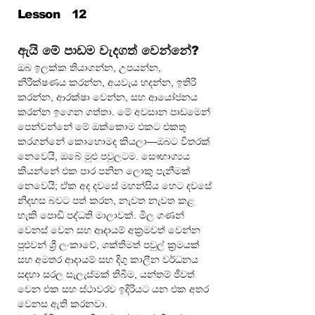
Lesson
12
ඇයි මේ පාඩම වැදගත් වෙන්නේ?
ඔබ ඉලක්ක තියාගන්න, උපයන්න, 
නිරීක්ෂණය කරන්න, අයවැය හදන්න, ඉතිරි 
කරන්න, ආරක්ෂා වෙන්න, සහ ආයෝජනය 
කරන්න ඉගෙන ගත්තා. මේ අවසාන පාඩමෙන් 
පෙන්වන්නේ මේ ඔක්කොම එකට එකතු 
කරගන්නේ කොහොමද කියලා—ඔබට විතරක් 
නෙවෙයි, ඔබේ මුළු පවුලටම. සෞභාග්‍යය 
කියන්නේ එක පාර පනින ලොකු පැනීමක් 
නෙවෙයි; ඒක අද දවසේ මහන්සිය හෙට දවසේ 
නිදහස බවට පත් කරන, නැවත නැවත කළ 
හැකි පොඩි පද්ධති මාලාවක්. මිල ගණන් 
වෙනස් වෙන සහ ආදායම් අක්‍රමවත් වෙන්න 
පුළුවන් ශ්‍රී ලංකාවේ, ශක්තිමත් පවුල් ක්‍රමයක් 
සහ අමතර ආදායම් සහ දිගු කාලීන වර්ධනය 
සඳහා සරල සැලැස්මක් තිබීම, යන්තම් ජීවත් 
වෙන එක සහ ස්ථාවරව ඉදිරියට යන එක අතර 
වෙනස ඇති කරනවා.