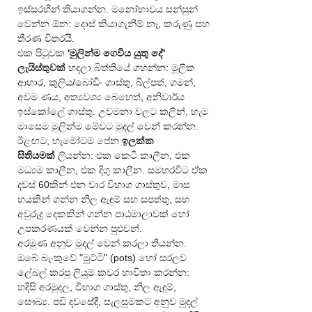
ඉස්සරහින් තියාගන්න. මනෝභාවය සන්සුන් 
වෙන්න ඕන: දොස් කියාගැනීම් නෑ, කරුණු සහ 
තීරණ විතරයි.
එක පිටුවක 
'මුලින්ම ගෙවිය යුතු දේ' 
ලැයිස්තුවක්
 හදලා බිත්තියේ ගහන්න: මූලික 
ආහාර, කුලිය/බෝඩිං ගාස්තු, බිල්පත්, ගමන්, 
අවම ණය, අත්‍යවශ්‍ය බෙහෙත්, අනිවාර්ය 
ඉස්කෝලේ ගාස්තු. උවමනා වලට කලින්, හැම 
මාසෙම මුලින්ම මේවට මුදල් වෙන් කරන්න.
ඊළඟට, හැමෝටම පේන 
ඉලක්ක 
සිතියමක්
 ලියන්න: එක කෙටි කාලීන, එක 
මධ්‍යම කාලීන, එක දිගු කාලීන. සමහරවිට ඒක 
දවස් 60කින් එන වාර විභාග ගාස්තුව, මාස 
හයකින් ගන්න නිල ඇඳුම් සහ සපත්තු, සහ 
අවුරුදු දෙකකින් ගන්න පාඨමාලාවක් හෝ 
උපකරණයක් වෙන්න පුළුවන්.
අරමුණ අනුව මුදල් වෙන් කරලා තියන්න. 
ඔබේ බැංකුවේ "මුට්ටි" (pots) හෝ සරලව 
ලේබල් කරපු ලියුම් කවර භාවිතා කරන්න: 
හදිසි අරමුදල, විභාග ගාස්තු, නිල ඇඳුම්, 
සෞඛ්‍ය. පඩි දවසේදී, සැලසුමකට අනුව මුදල් 