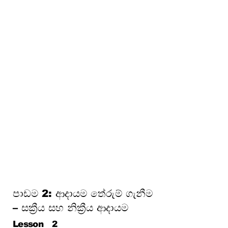
දරුණු
පාඩම 8: බැංකු සහ ජංගම මූල්‍ය
මූලික කරුණු
පාඩම 9: ආයෝජනය, චක්‍රීය
වර්ධනය සහ උද්ධමනය පිළිබඳ
දැනුවත්භාවය
පාඩම 10: ඔබේ මුදල් ආරක්ෂා
කරගැනීම (වංචා, ප්‍රෝඩා සහ
පාරිභෝගික අයිතිවාසිකම්)
පාඩම 11: රක්ෂණය සහ
අවදානම් කළමනාකරණය
පාඩම 12: සෞභාග්‍යයට මඟ –
පවුලේ මුදල්, ව්‍යවසායකත්වය
ගොඩනැගීම
පාඩම 2: ආදායම තේරුම් ගැනීම
– සක්‍රීය සහ නික්‍රීය ආදායම
Lesson
2