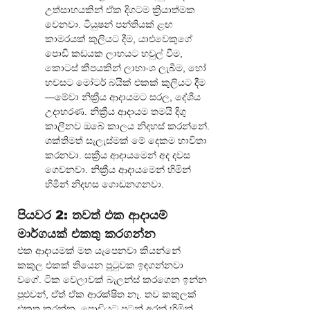
උත්සාහයකින් ඒක දිගටම ක්‍රියාත්මක 
වෙනවා. ටියුෂන් පන්තියක් ළඟ 
කාමරයක් කුලියට දීම, යාළුවෙකුගේ 
පොඩි කඩයක ලාභයට හවුල් වීම, 
කොටස් කීපයකින් ලාභාංශ ලැබීම, හෝ 
හවසට මෝටර් බයික් එකක් කුලියට දීම
—මේවා නික්‍රීය ආදායමට සරල, දේශීය 
උදාහරණ. නික්‍රීය ආදායම තමයි දිගු 
කාලීනව ඔබේ කාලය නිදහස් කරන්නේ.
ශක්තිමත් සැලැස්මක් මේ දෙකම භාවිතා 
කරනවා. සක්‍රීය ආදායමෙන් අද දවස 
ගෙවනවා. නික්‍රීය ආදායමෙන් හිමින් 
හිමින් නිදහස ගොඩනගනවා.
පියවර 2: තවත් එක ආදායම් 
මාර්ගයක් එකතු කරගන්න
එක ආදායමක් මත යැපෙනවා කියන්නේ 
කකුල එකක් තියෙන පුටුවක ඉඳගන්නවා 
වගේ. ටික වෙලාවක් බැලන්ස් කරගෙන ඉන්න 
පුළුවන්, ඒත් ඒක ආරක්ෂිත නෑ. තව කකුලක් 
එකතු කරන්න. පොඩියට පටන් අරන් හිමින් 