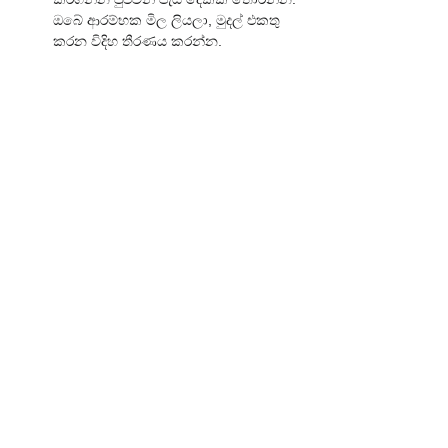
ඔබේ ආරම්භක මිල ලියලා, මුදල් එකතු 
කරන විදිහ තීරණය කරන්න.
ව්‍යායාමය 5 — කුඩා ගණනය සහ 
අරමුණ.
 එක පැයකට රු. 400ක් 
ලැබෙනවා නම්, සතියකට පැය දෙකක් 
වැඩ කළොත්, මාසෙකට දළ වශයෙන් රු. 
3,200ක් උපයනවා. ඒ මුදල් මුලින්ම 
යොදවන්නේ මොකටද කියලා තීරණය 
කරන්න.
ඉක්මන් ජයග්‍රහණයක්
මේ සතියේ, ඔබේ අලුත් ආදායම් මාර්ගයෙන් 
එක ගෙවීමක් සහිත කාර්යයක් සම්පූර්ණ කරලා 
ඒ මුදල ඔබේ පොතේ ලියන්න. පළමු රුපියල් 
කීපය ඔබේ මානසිකත්වය වෙනස් කරනවා.
සුලබ බාධක (සහ සරල විසඳුම්)
"කවුරුත් මගෙන් ගන්නේ නෑ":
 ඔබව 
දැනටමත් විශ්වාස කරන අයගෙන් පටන් 
ගන්න. අසල්වැසියෙකුට නියැදියක් දීලා 