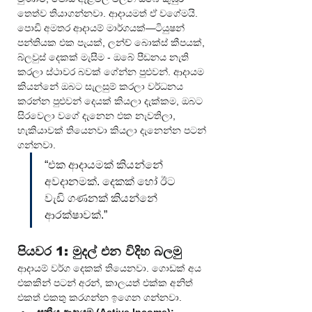
තෙත්ව තියාගන්නවා. ආදායමත් ඒ වගේමයි. 
පොඩි අමතර ආදායම් මාර්ගයක්—ටියුෂන් 
පන්තියක එක පැයක්, ලන්ච් බොක්ස් කීපයක්, 
බ්ලවුස් දෙකක් මැසීම - ඔබේ පීඩනය නැති 
කරලා ස්ථාවර බවක් ගේන්න පුළුවන්. ආදායම 
කියන්නේ ඔබට සැලසුම් කරලා වර්ධනය 
කරන්න පුළුවන් දෙයක් කියලා දැක්කම, ඔබට 
සිරවෙලා වගේ දැනෙන එක නැවතිලා, 
හැකියාවක් තියෙනවා කියලා දැනෙන්න පටන් 
ගන්නවා.
“එක ආදායමක් කියන්නේ 
අවදානමක්. දෙකක් හෝ ඊට 
වැඩි ගණනක් කියන්නේ 
ආරක්ෂාවක්.”
පියවර 1: මුදල් එන විදිහ බලමු
ආදායම් වර්ග දෙකක් තියෙනවා. ගොඩක් අය 
එකකින් පටන් අරන්, කාලයත් එක්ක අනිත් 
එකත් එකතු කරගන්න ඉගෙන ගන්නවා.