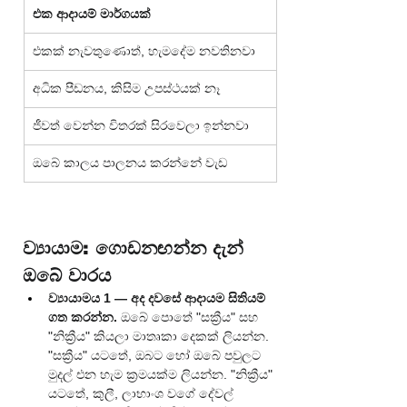
එක ආදායම් මාර්ගයක්
එකක් නැවතුණොත්, හැමදේම නවතිනවා
අධික පීඩනය, කිසිම උපස්ථයක් නෑ
ජීවත් වෙන්න විතරක් සිරවෙලා ඉන්නවා
ඔබේ කාලය පාලනය කරන්නේ වැඩ
ව්‍යායාම: ගොඩනඟන්න දැන් 
ඔබේ වාරය
ව්‍යායාමය 1 — අද දවසේ ආදායම සිතියම් 
ගත කරන්න.
 ඔබේ පොතේ "සක්‍රීය" සහ 
"නික්‍රීය" කියලා මාතෘකා දෙකක් ලියන්න. 
"සක්‍රීය" යටතේ, ඔබට හෝ ඔබේ පවුලට 
මුදල් එන හැම ක්‍රමයක්ම ලියන්න. "නික්‍රීය" 
යටතේ, කුලී, ලාභාංශ වගේ දේවල් 