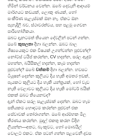
හිමින් වර්ධනය වෙන්න. ඔබේ දෙවැනි ආදායම් 
මාර්ගයට කඩයක්, ලොකු ණයක්, හෝ 
සංකීර්ණ සැලැස්මක් ඕන නෑ. ඒකට ඕන 
පැහැදිලි බව, ස්ථාවරත්වය, සහ පළමු ගෙවන 
පාරිභෝගිකයා.
ඔබට දැනටමත් තියෙන දේවලින් පටන් ගන්න. 
ඔබේ 
කුසලතා
 දිහා බලන්න. ඔබට බාල 
ශිෂ්‍යයෙකුට එක විෂයක් උගන්වන්න පුළුවන්ද? 
නෝට්ස් ටයිප් කරන්න, CV හදන්න, සරල ඇඳුම් 
මහන්න, බයිසිකල් හදන්න, කෑම හදන්න 
පුළුවන්ද? ඔබේ 
වත්කම්
 දිහා බලන්න. හවසට 
ටියුෂන් දෙන්න කුලියට දිය හැකි අමතර ඉඩක්, 
පැයකට කුලියට දිය හැකි යන්ත්‍රයක්, හෝ වැඩ 
නැති වෙලාවට කුලියට දිය හැකි මෝටර් බයික් 
එකක් ඔබට තියෙනවද?
දැන් ඒකට සරල සැලැස්මක් දෙන්න. ඔබට හැම 
සතියකම හොඳටම කරන්න පුළුවන් එක 
සේවාවක් තෝරාගන්න. ඔබේ ආරම්භක මිල 
තීරණය කරන්න. මුදල් එකතු කරන විදිහ 
ලියන්න—අතට, බැංකුවට, හෝ මොබයිල් 
වොලට් එකට. ඒක පටන් ගන්න පළවෙනි දවස 