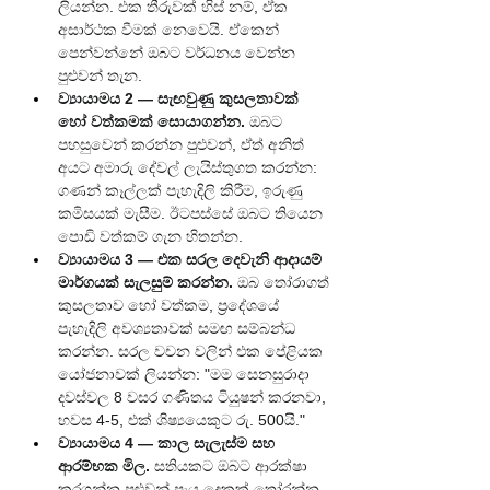
ලියන්න. එක තීරුවක් හිස් නම්, ඒක 
අසාර්ථක වීමක් නෙවෙයි. ඒකෙන් 
පෙන්වන්නේ ඔබට වර්ධනය වෙන්න 
පුළුවන් තැන.
ව්‍යායාමය 2 — සැඟවුණු කුසලතාවක් 
හෝ වත්කමක් සොයාගන්න.
 ඔබට 
පහසුවෙන් කරන්න පුළුවන්, ඒත් අනිත් 
අයට අමාරු දේවල් ලැයිස්තුගත කරන්න: 
ගණන් කෑල්ලක් පැහැදිලි කිරීම, ඉරුණු 
කමිසයක් මැසීම. ඊටපස්සේ ඔබට තියෙන 
පොඩි වත්කම් ගැන හිතන්න.
ව්‍යායාමය 3 — එක සරල දෙවැනි ආදායම් 
මාර්ගයක් සැලසුම් කරන්න.
 ඔබ තෝරාගත් 
කුසලතාව හෝ වත්කම, ප්‍රදේශයේ 
පැහැදිලි අවශ්‍යතාවක් සමඟ සම්බන්ධ 
කරන්න. සරල වචන වලින් එක පේළියක 
යෝජනාවක් ලියන්න: "මම සෙනසුරාදා 
දවස්වල 8 වසර ගණිතය ටියුෂන් කරනවා, 
හවස 4-5, එක් ශිෂ්‍යයෙකුට රු. 500යි."
ව්‍යායාමය 4 — කාල සැලැස්ම සහ 
ආරම්භක මිල.
 සතියකට ඔබට ආරක්ෂා 
කරගන්න පුළුවන් පැය දෙකක් තෝරන්න. 