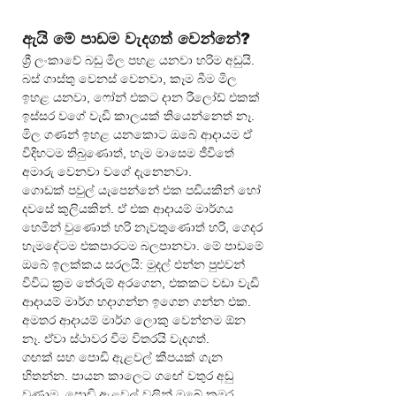
ඇයි මේ පාඩම වැදගත් වෙන්නේ?
ශ්‍රී ලංකාවේ බඩු මිල පහළ යනවා හරිම අඩුයි. 
බස් ගාස්තු වෙනස් වෙනවා, කෑම බීම මිල 
ඉහළ යනවා, ෆෝන් එකට දාන රීලෝඩ් එකක් 
ඉස්සර වගේ වැඩි කාලයක් තියෙන්නෙත් නෑ. 
මිල ගණන් ඉහළ යනකොට ඔබේ ආදායම ඒ 
විදිහටම තිබුණොත්, හැම මාසෙම ජීවිතේ 
අමාරු වෙනවා වගේ දැනෙනවා.
ගොඩක් පවුල් යැපෙන්නේ එක පඩියකින් හෝ 
දවසේ කුලියකින්. ඒ එක ආදායම් මාර්ගය 
හෙමින් වුණොත් හරි නැවතුණොත් හරි, ගෙදර 
හැමදේටම එකපාරටම බලපානවා. මේ පාඩමේ 
ඔබේ ඉලක්කය සරලයි: මුදල් එන්න පුළුවන් 
විවිධ ක්‍රම තේරුම් අරගෙන, එකකට වඩා වැඩි 
ආදායම් මාර්ග හදාගන්න ඉගෙන ගන්න එක. 
අමතර ආදායම් මාර්ග ලොකු වෙන්නම ඕන 
නෑ. ඒවා ස්ථාවර වීම විතරයි වැදගත්.
ගඟක් සහ පොඩි ඇළවල් කීපයක් ගැන 
හිතන්න. පායන කාලෙට ගඟේ වතුර අඩු 
වුණාම, පොඩි ඇළවල් වලින් ඔබේ කුඹුර 