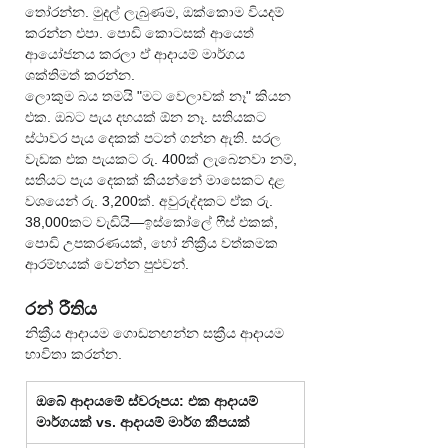
තෝරන්න. මුදල් ලැබුණම, ඔක්කොම වියදම් 
කරන්න එපා. පොඩි කොටසක් ආයෙත් 
ආයෝජනය කරලා ඒ ආදායම් මාර්ගය 
ශක්තිමත් කරන්න.
ලොකුම බය තමයි "මට වෙලාවක් නෑ" කියන 
එක. ඔබට පැය දහයක් ඕන නෑ. සතියකට 
ස්ථාවර පැය දෙකක් පටන් ගන්න ඇති. සරල 
වැඩක එක පැයකට රු. 400ක් ලැබෙනවා නම්, 
සතියට පැය දෙකක් කියන්නේ මාසෙකට දළ 
වශයෙන් රු. 3,200ක්. අවුරුද්දකට ඒක රු. 
38,000කට වැඩියි—ඉස්කෝලේ ෆීස් එකක්, 
පොඩි උපකරණයක්, හෝ නික්‍රීය වත්කමක 
ආරම්භයක් වෙන්න පුළුවන්.
රන් රීතිය
නික්‍රීය ආදායම ගොඩනඟන්න සක්‍රීය ආදායම 
භාවිතා කරන්න.
ඔබේ ආදායමේ ස්වරූපය: එක ආදායම් 
මාර්ගයක් vs. ආදායම් මාර්ග කීපයක්