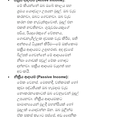
සක්‍රීය ආදායම (Active Income):
මේ කියන්නේ ඔබ ඔබේ කාලය සහ 
ශ්‍රමය යොදවලා උපයන මුදල්. ඔබ වැඩ 
කරනවා, ඔබට ගෙවනවා. ඔබ වැඩ 
කරන එක නැවැත්තුවොත්, මුදල් එන 
එකත් නවතිනවා. ගුරුවරයෙකුගේ 
පඩිය, රියදුරෙකුගේ වේතනය, 
ගොඩනැගිල්ලක දවසක වැඩ කිරීම, සති 
අන්තයේ ටියුෂන් කිරීම—මේ ඔක්කොම 
සක්‍රීය ආදායමට උදාහරණ. අද දවසේ 
බිල්පත් ගෙවන්නේ මේ ආදායමෙන් 
නිසා ගොඩක් පවුල් මේක හොඳට 
දන්නවා. සක්‍රීය ආදායම වැදගත් සහ 
අවංකයි.
නික්‍රීය ආදායම (Passive Income):
මේක වෙනස්. මෙතනදී, වත්කමක් හෝ 
කුඩා පද්ධතියක් ඔබ හැමදාම වැඩ 
නොකරනකොටත් ඔබ වෙනුවෙන් මුදල් 
උපයනවා. නික්‍රීය ආදායමකට 
සාමාන්‍යයෙන් මුලදී මහන්සියක් හෝ 
මුදලක් යොදවන්න ඕන. ඔබ මුලින්ම 
ඒක සකස් කළාට පස්සේ, අඩු දෛනික 