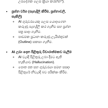
උපදේශක ලෙස ක්‍රියා කරන්න").
ප්‍රශ්න වර්ග (පැහැදිලි කිරීම, ප්‍රශ්නාවලි, 
සැකිලි)
AI ගුරුවරයෙකු ලෙස යොදාගෙන 
කරුණු පැහැදිලි කර ගැනීම සහ ප්‍රශ්න 
පත්‍ර සාදා ගැනීම.
පාඩමක ප්‍රධාන කරුණු ලැයිස්තුවක් 
(Outline) සකසා ගැනීම.
AI ලබා දෙන පිළිතුරු විචාරාත්මකව බැලීම
AI වැරදි පිළිතුරු ලබා දීමට ඇති 
හැකියාව (Hallucination).
පොත පත සහ ගුරුවරයා සමඟ සසඳා 
පිළිතුරේ නිවැරදි බව පරීක්ෂා කිරීම.