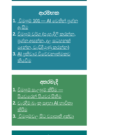
ආරම්භක
විමසුම් 101 — AI වෙතින් ප්‍රශ්න
ඇසීම
විමසුම් වර්ග (පැහැදිලි කරන්න,
ප්‍රශ්න අසන්න, දළ සටහනක්
දෙන්න, වැඩිදියුණු කරන්න)
AI ප්‍රතිචාර විවේචනාත්මකව
කියවීම
අතරමැදි
විමසුම් සැලසුම් කිරීම —
පියවරෙන් පියවර සිතීම
වැරදීම් බැංකු සඳහා AI භාවිතා
කිරීම
විමසුම්වල සිට ව්‍යාපෘති දක්වා