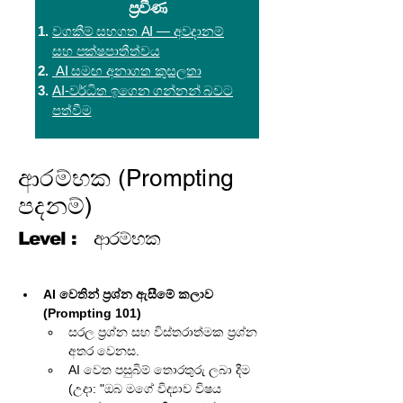
ප්‍රවීණ
වගකීම් සහගත AI — අවදානම්
සහ පක්ෂපාතීත්වය
AI සමඟ අනාගත කුසලතා
AI-වර්ධිත ඉගෙන ගන්නන් බවට
පත්වීම
ආරම්භක (Prompting
පදනම්)
Level :
ආරම්භක
AI වෙතින් ප්‍රශ්න ඇසීමේ කලාව 
(Prompting 101)
සරල ප්‍රශ්න සහ විස්තරාත්මක ප්‍රශ්න 
අතර වෙනස.
AI වෙත පසුබිම් තොරතුරු ලබා දීම 
(උදා: "ඔබ මගේ විද්‍යාව විෂය 