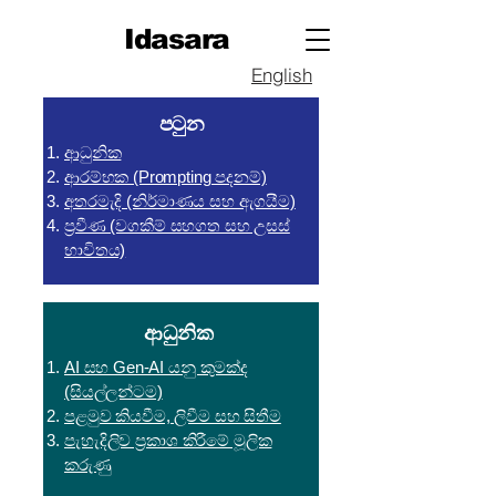
Idasara
English
පටුන
ආධුනික
ආරම්භක (Prompting පදනම්)
අතරමැදි (නිර්මාණය සහ ඇගයීම)
ප්‍රවීණ (වගකීම් සහගත සහ උසස්
භාවිතය)
ආධුනික
AI සහ Gen-AI යනු කුමක්ද
(සියල්ලන්ටම)
පළමුව කියවීම, ලිවීම සහ සිතීම
පැහැදිලිව ප්‍රකාශ කිරීමේ මූලික
කරුණු