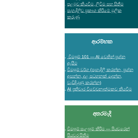
පළමුව කියවීම, ලිවීම සහ සිතීම
පැහැදිලිව ප්‍රකාශ කිරීමේ මූලික
කරුණු
ආරම්භක
විමසුම් 101 — AI වෙතින් ප්‍රශ්න
ඇසීම
විමසුම් වර්ග (පැහැදිලි කරන්න, ප්‍රශ්න
අසන්න, දළ සටහනක් දෙන්න,
වැඩිදියුණු කරන්න)
AI ප්‍රතිචාර විවේචනාත්මකව කියවීම
අතරමැදි
විමසුම් සැලසුම් කිරීම — පියවරෙන්
පියවර සිතීම