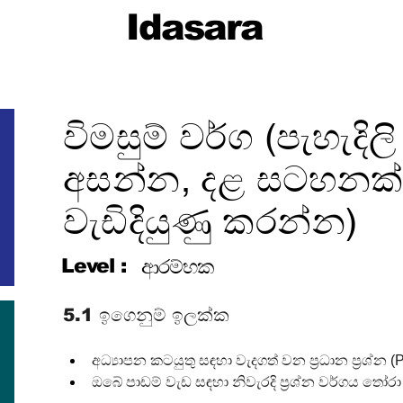
Idasara
විමසුම් වර්ග (පැහැදිල
අසන්න, දළ සටහනක්
වැඩිදියුණු කරන්න)
Level :
ආරම්භක
5.1 ඉගෙනුම් ඉලක්ක
අධ්‍යාපන කටයුතු සඳහා වැදගත් වන ප්‍රධාන ප්‍රශ්න (
ඔබේ පාඩම් වැඩ සඳහා නිවැරදි ප්‍රශ්න වර්ගය තෝරා ග