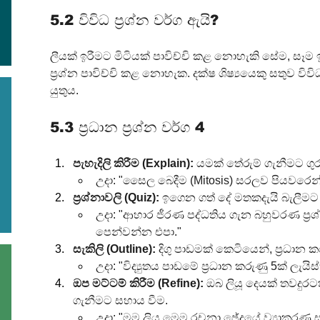
5.2 විවිධ ප්‍රශ්න වර්ග ඇයි?
ලීයක් ඉරීමට මිටියක් පාවිච්චි කළ නොහැකි සේම, සෑ
ප්‍රශ්න පාවිච්චි කළ නොහැක. දක්ෂ ශිෂ්‍යයෙකු සතුව විවිධ 
යුතුය.
5.3 ප්‍රධාන ප්‍රශ්න වර්ග 4
පැහැදිලි කිරීම (Explain):
 යමක් තේරුම් ගැනීමට ග
උදා: "සෛල බෙදීම (Mitosis) සරලව පියවරෙන්
ප්‍රශ්නාවලි (Quiz):
 ඉගෙන ගත් දේ මතකදැයි බැලීමට ප්
උදා: "ආහාර ජීරණ පද්ධතිය ගැන බහුවරණ ප්‍රශ්න
පෙන්වන්න එපා."
සැකිලි (Outline):
 දිගු පාඩමක් කෙටියෙන්, ප්‍රධාන
උදා: "විද්‍යුතය පාඩමේ ප්‍රධාන කරුණු 5ක් ලැය
ඔප මට්ටම් කිරීම (Refine):
 ඔබ ලියූ දෙයක් තවදුර
ගැනීමට සහාය වීම.
උදා: "මම ලියූ මෙම රචනා ඡේදයේ ව්‍යාකරණ 