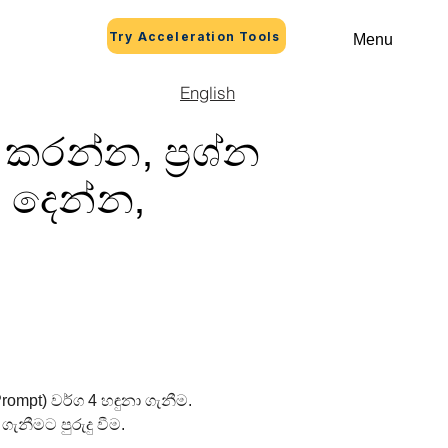
Try Acceleration Tools
Menu
English
ි කරන්න, ප්‍රශ්න
 දෙන්න,
Prompt) වර්ග 4 හඳුනා ගැනීම.
ැනීමට පුරුදු වීම.