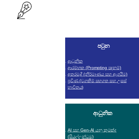
පටුන
ආධුනික
ආරම්භක (Prompting පදනම්)
අතරමැදි (නිර්මාණය සහ ඇගයීම)
ප්‍රවීණ (වගකීම් සහගත සහ උසස්
භාවිතය)
ආධුනික
AI සහ Gen-AI යනු කුමක්ද
(සියල්ලන්ටම)