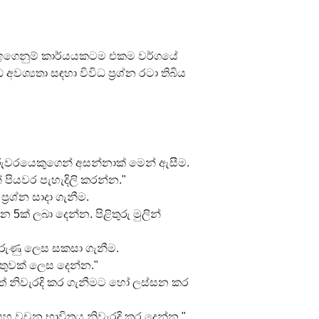
ම ඉගෙනුම් කාර්යයකටම එකම වර්ගයේ 
අවශ්‍යතා සඳහා විවිධ ප්‍රශ්න රටා තිබිය 
ුරුවරයෙකුගෙන් අසන්නාක් මෙන් ඇසීම.
 පියවර පැහැදිලි කරන්න."
‍රශ්න සාදා ගැනීම.
 5ක් ලබා දෙන්න. පිළිතුරු මුලින් 
 කරුණු ලෙස සකසා ගැනීම.
ිස්තුවක් ලෙස දෙන්න."
ටත් නිවැරදි කර ගැනීමට හෝ ලස්සන කර 
සහ වචන භාවිතය නිවැරදි කර දෙන්න."