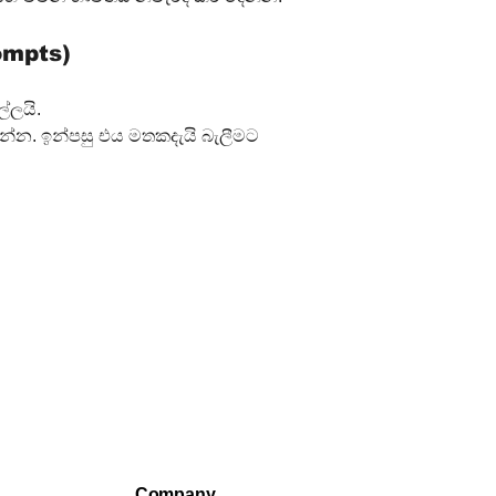
rompts)
ල්ලයි.
රන්න. ඉන්පසු එය මතකදැයි බැලීමට 
Company