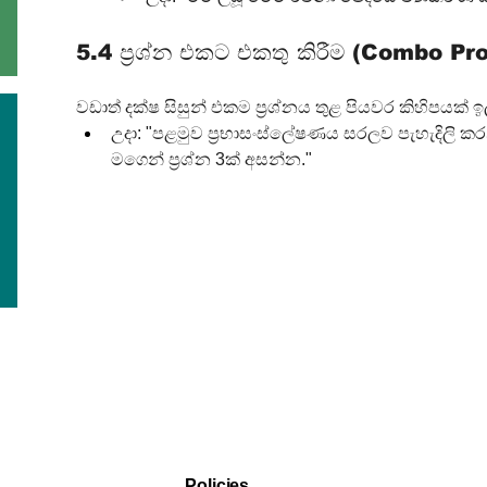
5.4 ප්‍රශ්න එකට එකතු කිරීම (Combo P
වඩාත් දක්ෂ සිසුන් එකම ප්‍රශ්නය තුළ පියවර කිහිපයක් ඉ
උදා: "පළමුව ප්‍රභාසංස්ලේෂණය සරලව පැහැදිලි ක
මගෙන් ප්‍රශ්න 3ක් අසන්න."
Policies