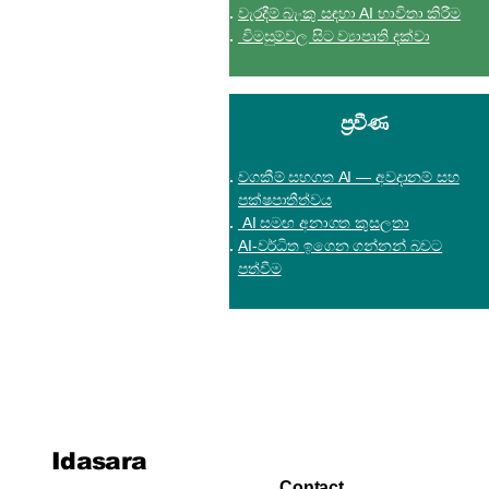
වැරදීම් බැංකු සඳහා AI භාවිතා කිරීම
විමසුම්වල සිට ව්‍යාපෘති දක්වා
ප්‍රවීණ
වගකීම් සහගත AI — අවදානම් සහ
පක්ෂපාතීත්වය
AI සමඟ අනාගත කුසලතා
AI-වර්ධිත ඉගෙන ගන්නන් බවට
පත්වීම
Idasara
Contact