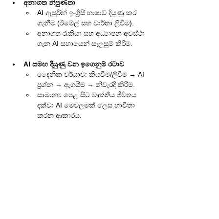
අනාගත නිපුණතා
AI ඇසුරින් ඉංග්‍රීසි භාෂාව දියුණු කර 
ගැනීම (ඊමේල් සහ වාර්තා ලිවීම).
අනාගත රැකියා සහ අධ්‍යාපන අවස්ථා 
ගැන AI සහායෙන් සැලසුම් කිරීම.
AI සමඟ දියුණු වන ඉගෙනුම් රටාව
දෛනික චර්යාව: කියවීම/ලිවීම → AI 
ප්‍රශ්න → ඇගයීම → නිවැරදි කිරීම.
සාමාන්‍ය පෙළ සිට වෘත්තීය ජීවිතය 
දක්වා AI මෙවලමක් ලෙස භාවිතා 
කරන ආකාරය.
Idasara
Contact