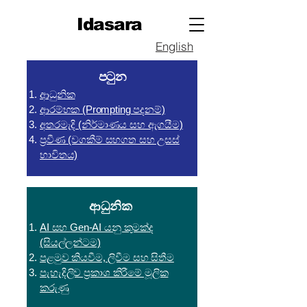
Idasara
English
පටුන
ආධුනික
ආරම්භක (Prompting පදනම්)
අතරමැදි (නිර්මාණය සහ ඇගයීම)
ප්‍රවීණ (වගකීම් සහගත සහ උසස්
භාවිතය)
ආධුනික
AI සහ Gen-AI යනු කුමක්ද
(සියල්ලන්ටම)
පළමුව කියවීම, ලිවීම සහ සිතීම
පැහැදිලිව ප්‍රකාශ කිරීමේ මූලික
කරුණු