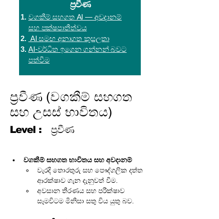
ප්‍රවීණ
වගකීම් සහගත AI — අවදානම්
සහ පක්ෂපාතීත්වය
AI සමඟ අනාගත කුසලතා
AI-වර්ධිත ඉගෙන ගන්නන් බවට
පත්වීම
ප්‍රවීණ (වගකීම් සහගත
සහ උසස් භාවිතය)
Level :
ප්‍රවීණ
වගකීම් සහගත භාවිතය සහ අවදානම්
වැරදි තොරතුරු සහ පෞද්ගලික දත්ත 
ආරක්ෂාව ගැන දැනුවත් වීම.
අවසාන තීරණය සහ පරීක්ෂාව 
සෑමවිටම මිනිසා සතු විය යුතු බව.