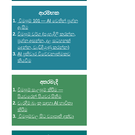
ආරම්භක
විමසුම් 101 — AI වෙතින් ප්‍රශ්න
ඇසීම
විමසුම් වර්ග (පැහැදිලි කරන්න,
ප්‍රශ්න අසන්න, දළ සටහනක්
දෙන්න, වැඩිදියුණු කරන්න)
AI ප්‍රතිචාර විවේචනාත්මකව
කියවීම
අතරමැදි
විමසුම් සැලසුම් කිරීම —
පියවරෙන් පියවර සිතීම
වැරදීම් බැංකු සඳහා AI භාවිතා
කිරීම
විමසුම්වල සිට ව්‍යාපෘති දක්වා