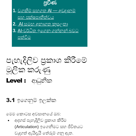
ප්‍රවීණ
වගකීම් සහගත AI — අවදානම්
සහ පක්ෂපාතීත්වය
AI සමඟ අනාගත කුසලතා
AI-වර්ධිත ඉගෙන ගන්නන් බවට
පත්වීම
පැහැදිලිව ප්‍රකාශ කිරීමේ
මූලික කරුණු
Level :
ආධුනික
3.1 ඉගෙනුම් ඉලක්ක
මෙම කොටස අවසානයේ ඔබ:
අදහස් පැහැදිලිව ප්‍රකාශ කිරීම 
(Articulation) ඉගෙනීමට සහ ජීවිතයට 
වැදගත් ඇයිදැයි තේරුම් ගනු ඇත.