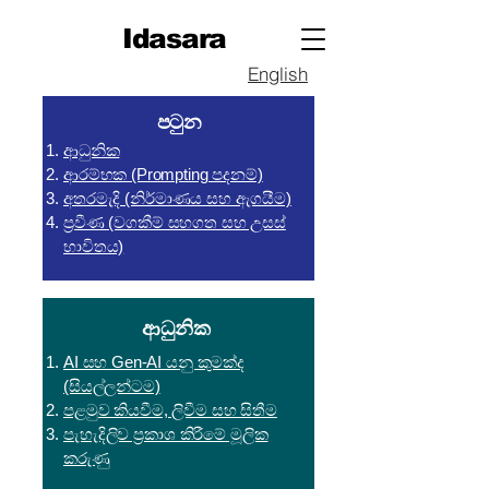
Idasara
English
පටුන
ආධුනික
ආරම්භක (Prompting පදනම්)
අතරමැදි (නිර්මාණය සහ ඇගයීම)
ප්‍රවීණ (වගකීම් සහගත සහ උසස්
භාවිතය)
ආධුනික
AI සහ Gen-AI යනු කුමක්ද
(සියල්ලන්ටම)
පළමුව කියවීම, ලිවීම සහ සිතීම
පැහැදිලිව ප්‍රකාශ කිරීමේ මූලික
කරුණු