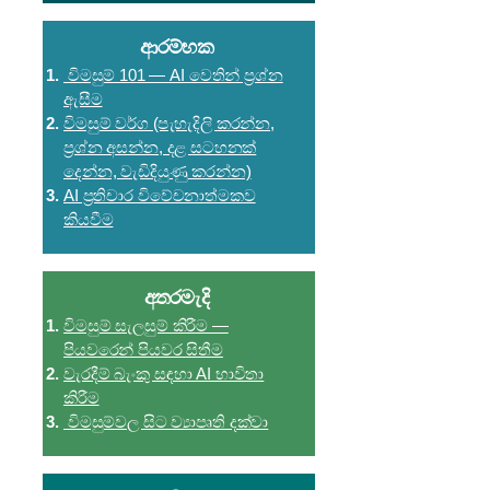
ආරම්භක
විමසුම් 101 — AI වෙතින් ප්‍රශ්න
ඇසීම
විමසුම් වර්ග (පැහැදිලි කරන්න,
ප්‍රශ්න අසන්න, දළ සටහනක්
දෙන්න, වැඩිදියුණු කරන්න)
AI ප්‍රතිචාර විවේචනාත්මකව
කියවීම
අතරමැදි
විමසුම් සැලසුම් කිරීම —
පියවරෙන් පියවර සිතීම
වැරදීම් බැංකු සඳහා AI භාවිතා
කිරීම
විමසුම්වල සිට ව්‍යාපෘති දක්වා