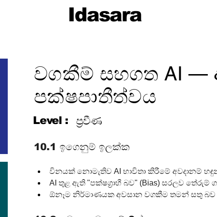
Idasara
වගකීම් සහගත AI — 
පක්ෂපාතීත්වය
Level :
ප්‍රවීණ
10.1 ඉගෙනුම් ඉලක්ක
විනයක් නොමැතිව AI භාවිතා කිරීමේ අවදානම් හඳු
AI තුළ ඇති "පක්ෂග්‍රාහී බව" (Bias) සරලව තේරුම් ග
ඕනෑම නිර්මාණයක අවසාන වගකීම තමන් සතු බව ත