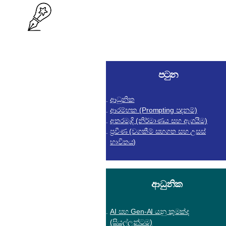
පටුන
ආධුනික
ආරම්භක (Prompting පදනම්)
අතරමැදි (නිර්මාණය සහ ඇගයීම)
ප්‍රවීණ (වගකීම් සහගත සහ උසස්
භාවිතය)
ආධුනික
AI සහ Gen-AI යනු කුමක්ද
(සියල්ලන්ටම)