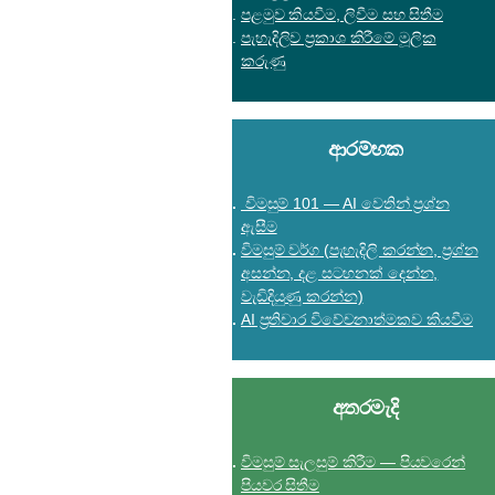
පළමුව කියවීම, ලිවීම සහ සිතීම
පැහැදිලිව ප්‍රකාශ කිරීමේ මූලික
කරුණු
ආරම්භක
විමසුම් 101 — AI වෙතින් ප්‍රශ්න
ඇසීම
විමසුම් වර්ග (පැහැදිලි කරන්න, ප්‍රශ්න
අසන්න, දළ සටහනක් දෙන්න,
වැඩිදියුණු කරන්න)
AI ප්‍රතිචාර විවේචනාත්මකව කියවීම
අතරමැදි
විමසුම් සැලසුම් කිරීම — පියවරෙන්
පියවර සිතීම