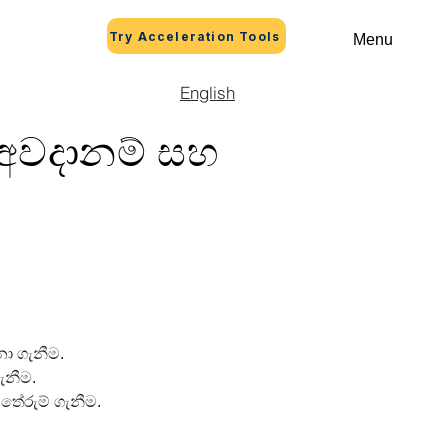
Try Acceleration Tools
Menu
English
අවදානම් සහ
නා ගැනීම.
ැනීම.
ේරුම් ගැනීම.