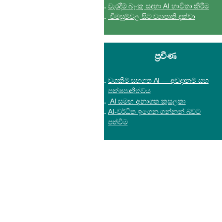
වැරදීම් බැංකු සඳහා AI භාවිතා කිරීම
විමසුම්වල සිට ව්‍යාපෘති දක්වා
ප්‍රවීණ
වගකීම් සහගත AI — අවදානම් සහ
පක්ෂපාතීත්වය
AI සමඟ අනාගත කුසලතා
AI-වර්ධිත ඉගෙන ගන්නන් බවට
පත්වීම