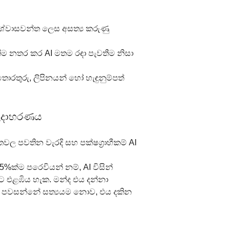
 විශ්වාසවන්ත ලෙස අසත්‍ය කරුණු 
ිතීම නතර කර AI මතම රඳා පැවතීම නිසා 
තොරතුරු, ලිපිනයන් හෝ හැඳුනුම්පත් 
් උදාහරණය
්තවල පවතින වැරදි සහ පක්ෂග්‍රාහීකම් AI 
ක්ම පරෙවියන් නම්, AI විසින් 
ට එළඹිය හැක. මන්ද එය දන්නා 
 AI පවසන්නේ සත්‍යයම නොව, එය දකින 