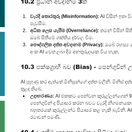
10.2 ප්‍රධාන අවදානම් 3ක්
වැරදි තොරතුරු (Misinformation):
 AI විසින් ඉතා
පැවසීම.
අධික ලෙස යැපීම (Overreliance):
 තමන් විසින් ස
ඔබේ සිතීමේ ශක්තිය දුර්වල වීම.
පෞද්ගලික දත්ත අවදානම (Privacy):
 ඔබේ රහස්‍ය 
අංක AI වෙත ලබා දීම අනතුරුදායක විය හැක.
10.3 පක්ෂග්‍රාහී බව (Bias) - පෙන්ගුවින
AI පුහුණු කර ඇත්තේ මිනිසුන්ගේ දත්ත වලිනි. මිනිස් දත
තුළද තිබේ.
උදාහරණය:
 AI එකකට පෙන්වන කුරුල්ලන්ගෙන් 95%
පෙන්ගුවින් ද පියාසර කරන බවට වැරදි නිගමනයක
බහුතරයක් කුරුල්ලන්ට පියාසර කළ හැකි බැවිනි.
රටාවන් පමණි.