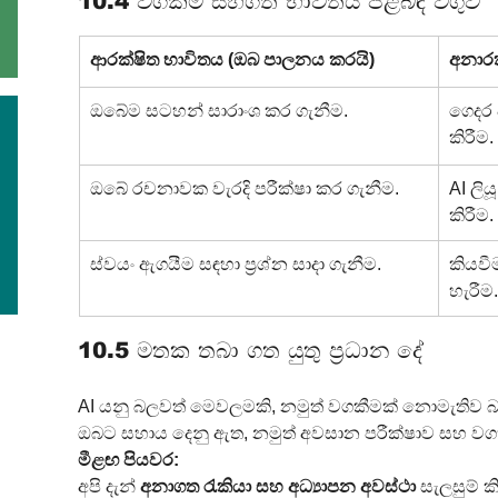
10.4 වගකීම් සහගත භාවිතය පිළිබඳ වගුව
ආරක්ෂිත භාවිතය (ඔබ පාලනය කරයි)
අනාරක
ඔබේම සටහන් සාරාංශ කර ගැනීම.
ගෙදර 
කිරීම.
ඔබේ රචනාවක වැරදි පරීක්ෂා කර ගැනීම.
AI ලි
කිරීම.
ස්වයං ඇගයීම සඳහා ප්‍රශ්න සාදා ගැනීම.
කියවී
හැරීම.
10.5 මතක තබා ගත යුතු ප්‍රධාන දේ
AI යනු බලවත් මෙවලමකි, නමුත් වගකීමක් නොමැතිව බල
ඔබට සහාය දෙනු ඇත, නමුත් අවසාන පරීක්ෂාව සහ වගකී
මීළඟ පියවර:
අපි දැන් 
අනාගත රැකියා සහ අධ්‍යාපන අවස්ථා
 සැලසුම් 