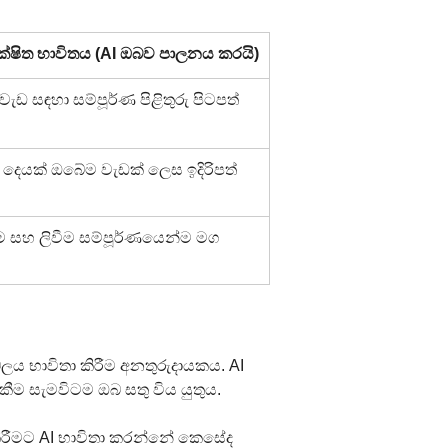
්ෂිත භාවිතය (AI ඔබව පාලනය කරයි)
වැඩ සඳහා සම්පූර්ණ පිළිතුරු පිටපත් 
යූ දෙයක් ඔබේම වැඩක් ලෙස ඉදිරිපත් 
ම සහ ලිවීම සම්පූර්ණයෙන්ම මග 
ය භාවිතා කිරීම අනතුරුදායකය. AI 
ම සැමවිටම ඔබ සතු විය යුතුය.
කිරීමට AI භාවිතා කරන්නේ කෙසේද 