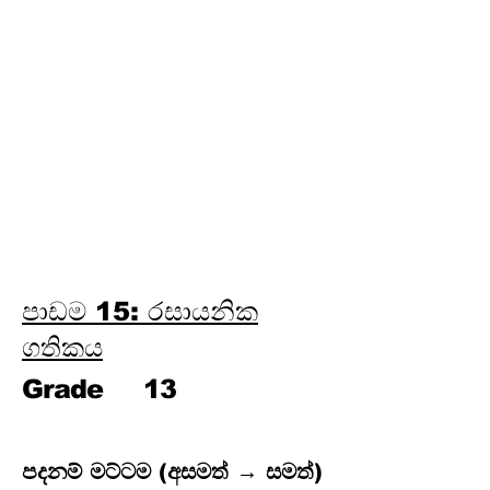
ලෝහ විද්‍යාව
පාඩම 24: පාරිසරික රසායන
විද්‍යාව
පාඩම 25: ජල රසායන විද්‍යාව
පාඩම 26: කාර්මික රසායන
විද්‍යාව
පාඩම 27: විශ්ලේෂණ රසායන
විද්‍යාව
පාඩම 28: කාබනික රසායන
විද්‍යාව
පාඩම 15: රසායනික
ගතිකය
Grade
13
පදනම් මට්ටම (අසමත් → සමත්)