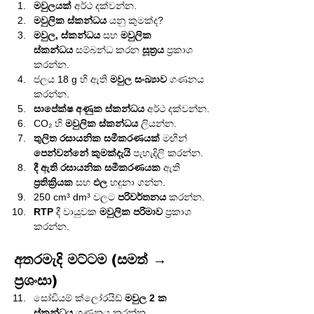
මවුලයක්
 අර්ථ දක්වන්න.
මවුලික ස්කන්ධය
 යනු කුමක්ද?
මවුල, ස්කන්ධය
 සහ 
මවුලික 
ස්කන්ධය
 සම්බන්ධ කරන 
සූත්‍රය
 ප්‍රකාශ 
කරන්න.
ජලය 18 g හි ඇති 
මවුල සංඛ්‍යාව
 ගණනය 
කරන්න.
සාපේක්ෂ අණුක ස්කන්ධය
 අර්ථ දක්වන්න.
CO₂ හි 
මවුලික ස්කන්ධය
 ලියන්න.
තුලිත රසායනික සමීකරණයක්
 මඟින් 
පෙන්වන්නේ කුමක්දැයි
 පැහැදිලි කරන්න.
දී ඇති රසායනික සමීකරණයක
 ඇති 
ප්‍රතික්‍රියක
 සහ 
ඵල
 හඳුනා ගන්න.
250 cm³ dm³ වලට 
පරිවර්තනය
 කරන්න.
RTP
 දී වායුවක 
මවුලික පරිමාව
 ප්‍රකාශ 
කරන්න.
අතරමැදි මට්ටම (සමත් → 
ප්‍රශංසා)
සෝඩියම් ක්ලෝරයිඩ් 
මවුල 2 ක 
ස්කන්ධය
 ගණනය කරන්න.