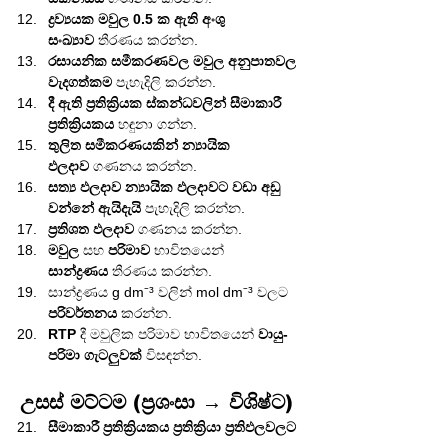
ද්‍රව්‍යයක මවුල 0.5 ක ඇති අංශු 
සංඛ්‍යාව
 තීරණය කරන්න.
රසායනික සමීකරණවල මවුල අනුපාතවල 
වැදගත්කම
 පැහැදිලි කරන්න.
දී ඇති ප්‍රතික්‍රියක ස්කන්ධවලින් සීමාකාරී 
ප්‍රතික්‍රියකය
 හඳුනා ගන්න.
තුලිත සමීකරණයකින් න්‍යායික 
ඵලදාව
 ගණනය කරන්න.
සත්‍ය ඵලදාව න්‍යායික ඵලදාවට වඩා අඩු 
වන්නේ ඇයිදැයි
 පැහැදිලි කරන්න.
ප්‍රතිශත ඵලදාව
 ගණනය කරන්න.
මවුල
 සහ 
පරිමාව
 භාවිතයෙන් 
සාන්ද්‍රණය
 තීරණය කරන්න.
සාන්ද්‍රණය g dm⁻³ වලින් mol dm⁻³ වලට 
පරිවර්තනය
 කරන්න.
RTP
 දී මවුලික පරිමාව භාවිතයෙන් 
වායු-
පරිමා ගැටලුවක්
 විසඳන්න.
උසස් මට්ටම (ප්‍රශංසා → විශිෂ්ට)
සීමාකාරී ප්‍රතික්‍රියකය ප්‍රතික්‍රියා ප්‍රතිඵලවලට 