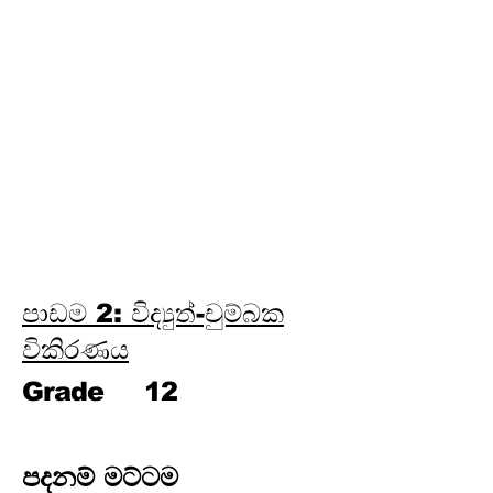
ලෝහ විද්‍යාව
පාඩම 24: පාරිසරික රසායන
විද්‍යාව
පාඩම 25: ජල රසායන විද්‍යාව
පාඩම 26: කාර්මික රසායන
විද්‍යාව
පාඩම 27: විශ්ලේෂණ රසායන
විද්‍යාව
පාඩම 28: කාබනික රසායන
විද්‍යාව
පාඩම 2: විද්‍යුත්-චුම්බක
විකිරණය
Grade
12
පදනම් මට්ටම