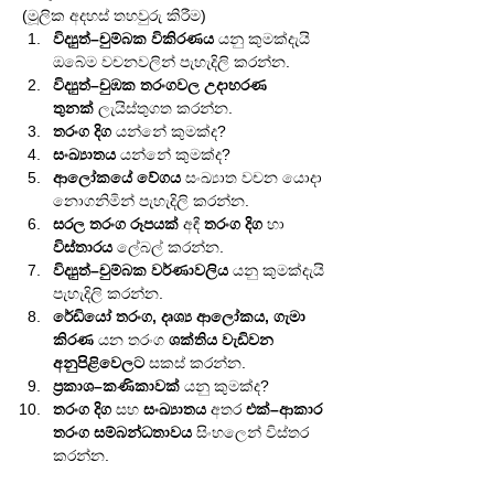
(මූලික අදහස් තහවුරු කිරීම)
විද්‍යුත්–චුම්බක විකිරණය
 යනු කුමක්දැයි 
ඔබේම වචනවලින් පැහැදිලි කරන්න.
විද්‍යුත්–චුඹක තරංගවල උදාහරණ 
තුනක්
 ලැයිස්තුගත කරන්න.
තරංග දිග
 යන්නේ කුමක්ද?
සංඛ්‍යාතය
 යන්නේ කුමක්ද?
ආලෝකයේ වේගය
 සංඛ්‍යාත වචන යොදා 
නොගනිමින් පැහැදිලි කරන්න.
සරල තරංග රූපයක්
 අඳී 
තරංග දිග
 හා 
විස්තාරය
 ලේබල් කරන්න.
විද්‍යුත්–චුම්බක වර්ණාවලිය
 යනු කුමක්දැයි 
පැහැදිලි කරන්න.
රේඩියෝ තරංග, දෘශ්‍ය ආලෝකය, ගැමා 
කිරණ
 යන තරංග 
ශක්තිය වැඩිවන 
අනුපිළිවෙලට
 සකස් කරන්න.
ප්‍රකාශ–කණිකාවක්
 යනු කුමක්ද?
තරංග දිග
 සහ 
සංඛ්‍යාතය
 අතර 
එක්–ආකාර 
තරංග සම්බන්ධතාවය
 සිංහලෙන් විස්තර 
කරන්න.