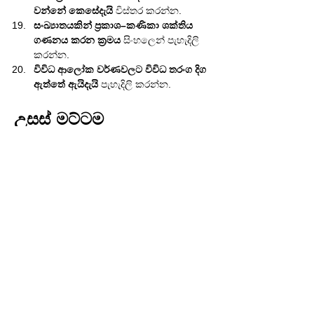
වන්නේ කෙසේදැයි
 විස්තර කරන්න.
සංඛ්‍යාතයකින් ප්‍රකාශ–කණිකා ශක්තිය 
ගණනය කරන ක්‍රමය
 සිංහලෙන් පැහැදිලි 
කරන්න.
විවිධ ආලෝක වර්ණවලට විවිධ තරංග දිග 
ඇත්තේ ඇයිදැයි
 පැහැදිලි කරන්න.
උසස් මට්ටම
ද බ්‍රොග්ලි සංකල්පය
 ද්‍රව්‍යයට 
තරංග 
ස්වභාවයක්
 ආරෝපණය කරන්නේ 
කෙසේදැයි විශ්ලේෂණය කරන්න.
ප්ලාන්ක් නියතය
 ක්වොන්ටම් 
සිද්ධාන්තයට වැදගත් වන්නේ ඇයිදැයි 
පැහැදිලි කරන්න.
සම්භාව්‍ය ආලෝක තරංග ආකෘතියේ 
සීමාවන්
 විස්තර කරන්න.
ශක්තිය
 හා 
තරංග දිග
 අතර සම්බන්ධතාවය 
පියවර මත පදනම්ව
 සිංහලෙන් නිරූපණය 
කරන්න.
ආලෝකය තරංගයකුත් කණිකාවකුත් 