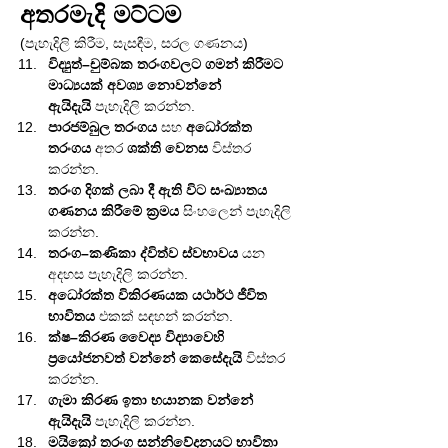
අතරමැදි මට්ටම
(පැහැදිලි කිරීම, සැසඳීම, සරල ගණනය)
විද්‍යුත්–චුම්බක තරංගවලට ගමන් කිරීමට 
මාධ්‍යයක් අවශ්‍ය නොවන්නේ 
ඇයිදැයි
 පැහැදිලි කරන්න.
පාරජම්බුල තරංගය
 සහ 
අධෝරක්ත 
තරංගය
 අතර 
ශක්ති වෙනස
 විස්තර 
කරන්න.
තරංග දිගක් ලබා දී ඇති විට සංඛ්‍යාතය 
ගණනය කිරීමේ ක්‍රමය
 සිංහලෙන් පැහැදිලි 
කරන්න.
තරංග–කණිකා ද්විත්ව ස්වභාවය
 යන 
අදහස පැහැදිලි කරන්න.
අධෝරක්ත විකිරණයක යථාර්ථ ජීවිත 
භාවිතය
 එකක් සඳහන් කරන්න.
ක්ෂ–කිරණ වෛද්‍ය විද්‍යාවෙහි 
ප්‍රයෝජනවත් වන්නේ කෙසේදැයි
 විස්තර 
කරන්න.
ගැමා කිරණ ඉතා භයානක වන්නේ 
ඇයිදැයි
 පැහැදිලි කරන්න.
මයික්‍රෝ තරංග සන්නිවේදනයට භාවිතා 