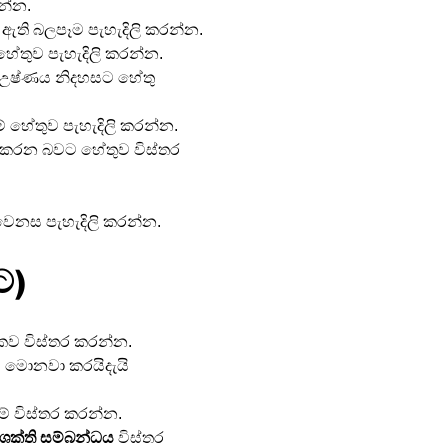
න්න.
ති බලපෑම පැහැදිලි කරන්න.
 හේතුව පැහැදිලි කරන්න.
ාවක උෂ්ණය නිදහසට හේතු 
මේ හේතුව පැහැදිලි කරන්න.
 කරන බවට හේතුව විස්තර 
ක වෙනස පැහැදිලි කරන්න.
ට)
මකව විස්තර කරන්න.
ට මොනවා කරයිදැයි 
් විස්තර කරන්න.
ශක්ති සම්බන්ධය
 විස්තර 