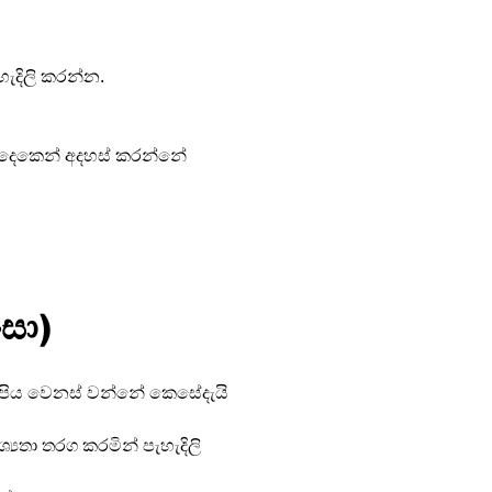
ැදිලි කරන්න.
න දෙකෙන් අදහස් කරන්නේ 
ංසා)
්තැල්පිය වෙනස් වන්නේ කෙසේදැයි 
්‍යතා තරග කරමින් පැහැදිලි 