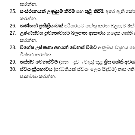
කරන්න.
සංස්ථානයක් උණුසුම් කිරීම
 සහ 
තුටු කිරීම
 අතර ඇති ශක
කරන්න.
තණ්හන් ප්‍රතික්‍රියාවක්
 පරිසරයට හේතු කරන බලපෑම 3ක්
උෂ්ණත්වය ද්‍රාව්‍යතාවයට බලපාන ආකාරය
 හුදෙක් ශක්ති
කරන්න.
විශේෂ උෂ්ණතා අගයන් වෙනස් වීමට
 අණුමය ව්‍යුහය 
විස්තර කරන්න.
තත්ත්ව වෙනස්වීම්
 (ඝන→ද්‍රව→වායු) තුළ 
ශ්‍රිත ශක්ති අවශ්
ස්වයංක්‍රීයභාවය
 (පද්ධතියක් ස්වයං ලෙස සිදුවීම) තාප ගති
සාකච්ඡා කරන්න.