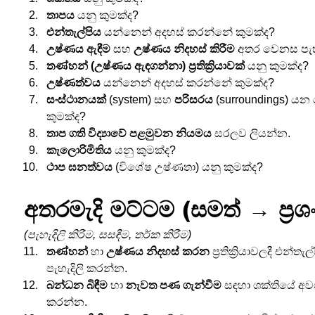
තාපය
 යනු කුමක්ද?
එන්තැල්පිය
 යන්නෙන් අදහස් කරන්නේ කුමක්ද?
උෂ්ණය ඇඳීම
 සහ 
උෂ්ණය නිදහස් කිරීම
 අතර වෙනස පැහ
තණ්හන් (උෂ්ණය ඇඳගන්නා) ප්‍රතික්‍රියාවක්
 යනු කුමක්ද?
උෂ්ණත්වය
 යන්නෙන් අදහස් කරන්නේ කුමක්ද?
සංස්ථානයක්
 (system) සහ 
පරිසරය
 (surroundings) ය
කුමක්ද?
තාප ගති විද්‍යාවේ පළමුවන නියමය
 සරලව ලියන්න.
කැලොරිමිතිය
 යනු කුමක්ද?
ථාප ඝනත්වය
 (විශේෂ උෂ්ණතා) යනු කුමක්ද?
අතරමැදි මට්ටම (සමත් → ප්‍රශ
(පැහැදිලි කිරීම, සසඳීම, තර්ක කිරීම)
තණ්හන්
 හා 
උෂ්ණය නිදහස් කරන
 ප්‍රතික්‍රියාවලදී එන
පැහැදිලි කරන්න.
බන්ධන බිඳීම
 හා 
නැවත පණ ගැන්වීම
 සඳහා ශක්තියේ අවශ
කරන්න.