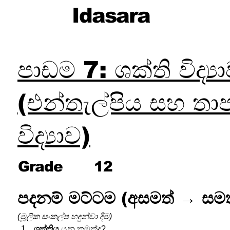
Idasara
පාඩම 7: ශක්ති විද්‍ය
(එන්තැල්පිය සහ තා
විද්‍යාව)
Grade
12
පදනම් මට්ටම (අසමත් → සමත
(මූලික සංකල්ප හඳුන්වා දීම)
ශක්තිය
 යනු කුමක්ද?