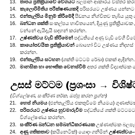
තාපය ප්‍රතික්‍රියාවේ වේගයට
 බලපාන ආකාරය විස්තර කර
කැලොරිමිතිය පරීක්ෂණයකදි
 පරිසරයට උෂ්ණය යන්නට ඇ
එන්තැල්පිය මිනුම් කිරීමේදී
 පීඩනය නිශ්චිතව තැබිය යුතු
බන්ධන ශක්ති
 සංකල්පය භාවිතයෙන්, දියුණු ප්‍රතික්‍රිය
වන්නේ ඇයිදැයි සඳහන් කරන්න.
උෂ්ණත්වය වැඩි කිරීමෙන්
 පද්ධතියේ අණු වැඩි වේගී වී
කායෝපචයික ප්‍රතික්‍රියාවන්
 බොහෝ විට උෂ්ණය නිදහස්
කරන්න.
එන්තැල්පිය සටහන
 (ශක්ති මට්ටම් රේඛා) එකක් ඇඳින්න.
මානසික හා භෞතික වෙනස්වීම්
 අතර ශක්ති විද්‍යාත්ම
උසස් මට්ටම (ප්‍රශංසා → විශිෂ්
(විශ්ලේෂණ, සංකීර්ණ තර්ක, ඔප්පු කරන ප්‍රශ්න)
හෙස් නියමය
 (එන්තැල්පිය එකතුවීමේ නියමය) ගුණාත්
පරිසරයට උෂ්ණය හුවමාරුවීම
 පද්ධතියේ ශක්ති මට්ටම
විශ්ලේෂණය කරන්න.
සංකීර්ණ බන්ධන සම්බන්ධීකරණයක
 උෂ්ණාත්මක බලපෑම
අණු ගතිකතාව
 (කයිනෙටික්) යොදා ගනිමින් 
උෂ්ණත්වය–