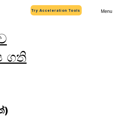
Try Acceleration Tools
Menu
ාව
ප ගති
්)