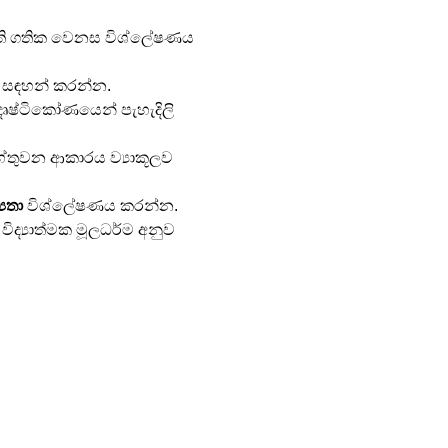
්ති ගතික වෙනස විශ්ලේෂණය 
 සඳහන් කරන්න.
 දෘෂ්ටිකෝණයෙන් පැහැදිලි 
හේතුවන ආකාරය ව්‍යාකූලව 
‍යතා
 විශ්ලේෂණය කරන්න.
 විද්‍යාත්මක මූලධර්ම අනුව 