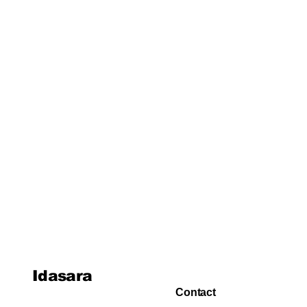
පාඩම 24: පාරිසරික රසායන
විද්‍යාව
පාඩම 25: ජල රසායන විද්‍යාව
පාඩම 26: කාර්මික රසායන
විද්‍යාව
පාඩම 27: විශ්ලේෂණ රසායන
විද්‍යාව
පාඩම 28: කාබනික රසායන
විද්‍යාව
Idasara
Contact