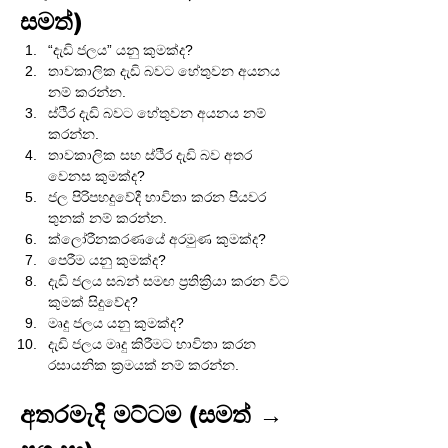
සමත්)
“දැඩි ජලය” යනු කුමක්ද?
තාවකාලික දැඩි බවට හේතුවන අයනය 
නම් කරන්න.
ස්ථිර දැඩි බවට හේතුවන අයනය නම් 
කරන්න.
තාවකාලික සහ ස්ථිර දැඩි බව අතර 
වෙනස කුමක්ද?
ජල පිරිපහදුවේදී භාවිතා කරන පියවර 
තුනක් නම් කරන්න.
ක්ලෝරීනකරණයේ අරමුණ කුමක්ද?
පෙරීම යනු කුමක්ද?
දැඩි ජලය සබන් සමඟ ප්‍රතික්‍රියා කරන විට 
කුමක් සිදුවේද?
මෘදු ජලය යනු කුමක්ද?
දැඩි ජලය මෘදු කිරීමට භාවිතා කරන 
රසායනික ක්‍රමයක් නම් කරන්න.
අතරමැදි මට්ටම (සමත් → 