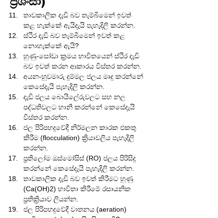
ප්‍රශංසා)
තාවකාලික දැඩි බව තැම්බීමෙන් ඉවත් 
කළ හැක්කේ ඇයිදැයි පැහැදිලි කරන්න.
ස්ථිර දැඩි බව තැම්බීමෙන් ඉවත් කළ 
නොහැක්කේ ඇයි?
හුණු-සෝඩා ක්‍රමය භාවිතයෙන් ස්ථිර දැඩි 
බව ඉවත් කරන ආකාරය විස්තර කරන්න.
අයන-හුවමාරු දුම්මල ජලය මෘදු කරන්නේ 
කෙසේදැයි පැහැදිලි කරන්න.
දැඩි ජලය බොයිලේරුවලට සහ නල 
පද්ධතිවලට හානි කරන්නේ කෙසේදැයි 
විස්තර කරන්න.
ජල පිරිපහදුවේදී නිර්මලන කාරක එකතු 
කිරීම (flocculation) ක්‍රියාවලිය පැහැදිලි 
කරන්න.
ප්‍රතිලෝම ඔස්මෝසිස් (RO) ජලය පිරිසිදු 
කරන්නේ කෙසේදැයි පැහැදිලි කරන්න.
තාවකාලික දැඩි බව ඉවත් කිරීමට හුණු 
(Ca(OH)2) භාවිතා කිරීමේ රසායනික 
ප්‍රතික්‍රියාව ලියන්න.
ජල පිරිපහදුවේදී වාතනය (aeration) 