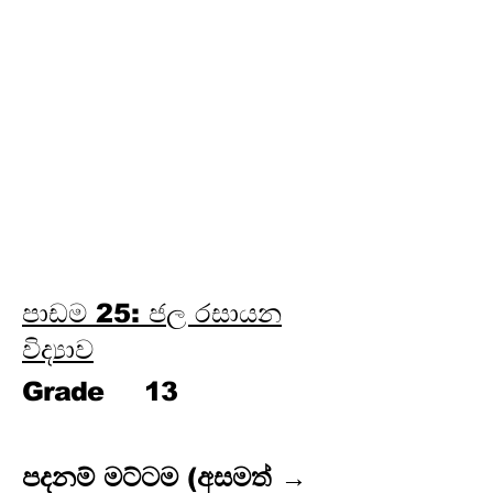
ලෝහ විද්‍යාව
පාඩම 24: පාරිසරික රසායන
විද්‍යාව
පාඩම 25: ජල රසායන විද්‍යාව
පාඩම 26: කාර්මික රසායන
විද්‍යාව
පාඩම 27: විශ්ලේෂණ රසායන
විද්‍යාව
පාඩම 28: කාබනික රසායන
විද්‍යාව
පාඩම 25: ජල රසායන
විද්‍යාව
Grade
13
පදනම් මට්ටම (අසමත් → 