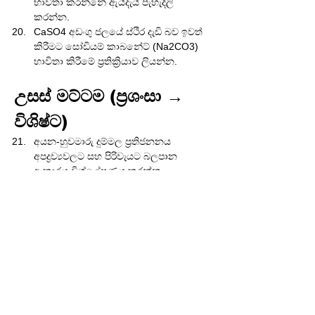
භාවිතා කරන්නේ ඇයිදැයි පැහැදිලි 
කරන්න.
CaSO4 අඩංගු ජලයේ ස්ථිර දැඩි බව ඉවත් 
කිරීමට සෝඩියම් කාබනේට් (Na2CO3) 
භාවිතා කිරීමේ ප්‍රතික්‍රියාව ලියන්න.
උසස් මට්ටම (ප්‍රශංසා → 
විශිෂ්ට)
අයන-හුවමාරු දුම්මල ප්‍රතිජනනය 
අපද්‍රව්‍යවලට සහ පිරිවැයට බලපාන 
ආකාරය විශ්ලේෂණය කරන්න.
ක්ලෝරීනකරණයේ වාසි සහ අවාසි 
(අතිරික්ත ක්ලෝරීනකරණය) පාරිසරික 
සහ සෞඛ්‍ය බලපෑම් අනුව සසඳන්න.
දැඩි ජලය පරිසරයට සහ කර්මාන්තයට 
ඇති කරන බලපෑම් ඇගයීම.
විවිධ දැඩි බවේ වර්ග ද්‍රාව්‍යතා ගුණිතය 
(Ksp) මූලධර්ම මත පදනම් වන්නේ 
කෙසේදැයි පැහැදිලි කරන්න.
EDTA ටයිට්‍රේෂණය ජලයේ දැඩි බව 