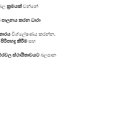
‍රබල 
ක්‍රමයක්
 වන්නේ 
 පාලනය කරන ධාරා 
කාරය
 විශ්ලේෂණය කරන්න.
රිපහදු කිරීම
 සහ 
්ථරවල
ස්ථායීතාවයට
 බලපාන 