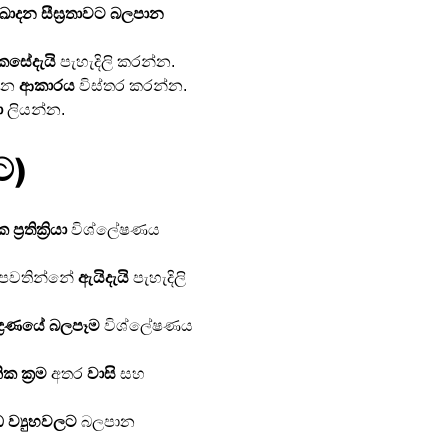
ිඛාදන සීඝ්‍රතාවට බලපාන 
ෙසේදැයි
 පැහැදිලි කරන්න.
රන 
ආකාරය
 විස්තර කරන්න.
ා
 ලියන්න.
ට)
රතික්‍රියා
 විශ්ලේෂණය 
 පවතින්නේ 
ඇයිදැයි
 පැහැදිලි 
ද්‍රණයේ බලපෑම
 විශ්ලේෂණය 
ික ක්‍රම
 අතර 
වාසි
 සහ 
 ව්‍යුහවලට
 බලපාන 