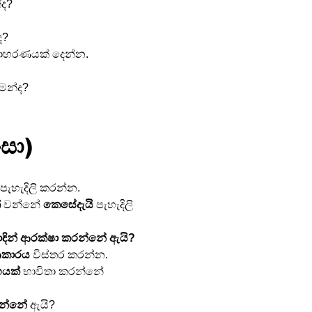
්ද?
ද?
දාහරණයක් දෙන්න.
ීමෙන්ද?
ංසා)
 පැහැදිලි කරන්න.
්
 වන්නේ 
කෙසේදැයි
 පැහැදිලි 
ින් ආරක්ෂා කරන්නේ ඇයි?
කාරය
 විස්තර කරන්න.
ෝහයක්
 භාවිතා කරන්නේ 
දන්නේ
 ඇයි?