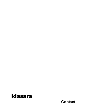
පාඩම 24: පාරිසරික රසායන
විද්‍යාව
පාඩම 25: ජල රසායන විද්‍යාව
පාඩම 26: කාර්මික රසායන
විද්‍යාව
පාඩම 27: විශ්ලේෂණ රසායන
විද්‍යාව
පාඩම 28: කාබනික රසායන
විද්‍යාව
Idasara
Contact