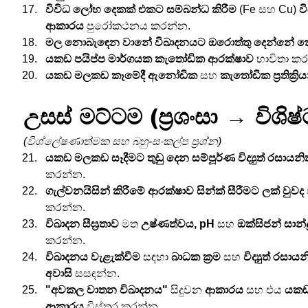
විවිධ ලෝහ දෙකක් එකට සම්බන්ධ කිරීම
 (Fe සහ Cu) 
ව
ආකාරය
 පුරෝකථනය කරන්න.
මල නොබැඳෙන වානේ
විඛාදනයට ඔරොත්තු දෙන්නේ ක
යකඩ පයිප්ප මාර්ගයක
කැතෝඩික ආරක්ෂාව
 භාවිතා ක
යකඩ මලකඩ කෑමේදී ඇනෝඩික
 සහ 
කැතෝඩික ප්‍රතික්‍රිය
උසස් මට්ටම (ප්‍රශංසා → විශිෂ්
(විශ්ලේෂණාත්මක සහ බහු-සංකල්ප ප්‍රශ්න)
යකඩ මලකඩ සෑදීමට තුඩු දෙන සම්පූර්ණ විද්‍යුත් රසායනික ප්‍
කරන්න.
ගැල්වනයිසින් කිරීමේ
ආරක්ෂාව
සින්ක් සීරීමට ලක් වුවද
කරන්න.
විඛාදන සීඝ්‍රතාව
 මත 
උෂ්ණත්වය, pH
 සහ 
ඔක්සිජන් සාන්
කරන්න.
විඛාදනය වැළැක්වීම
 සඳහා 
බාධක ක්‍රම
 සහ 
විද්‍යුත් රසායන
අවාසි
 සසඳන්න.
"අවකල වාතන විඛාදනය"
 සිදුවන 
ආකාරය
 සහ එය 
යකඩ
ආකාරය
 විස්තර කරන්න.