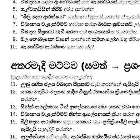
විඛාදනය
 සඳහා 
ඇනෝඩයක්
 සහ 
කැතෝඩයක්
 යනු කුමක
ගැල්වනයිසින් කිරීම
 අර්ථ දක්වන්න.
"බිලි දෙන ආරක්ෂාව"
 යන්නෙන් අදහස් කරන්නේ කුමක්
විඛාදනය වැළැක්වීමට
 භාවිතා කරන 
බාධක ක්‍රමයකට
 උ
විඛාදන සීඝ්‍රතාව වැඩි කරන
 එක් 
සාධකයක්
 නම් කරන්න.
මල නොබැඳෙන වානේ
 සාදන්නේ 
කුමන ලෝහ
 මිශ්‍ර කිර
කැතෝඩික ආරක්ෂාව
 යනු කුමක්ද?
අතරමැදි මට්ටම (සමත් → ප්‍රශ
(මූලධර්ම සහ යෙදීම අවශ්‍ය වන ප්‍රශ්න)
ලුණු සහිත ජලය
විඛාදන සීඝ්‍රතාව
 වැඩි කරන්නේ 
ඇයිදැයි
යකඩ මතුපිට මලකඩ සෑදීම
විද්‍යුත් රසායනික ක්‍රියාවලියක
කරන්න.
සින්ක් ආලේපනය ටින් ආලේපනයට වඩා යකඩ වඩා හොඳ
විඛාදනය වැළැක්වීමට තීන්ත ආලේපනයක්
 ක්‍රියා කරන 
ආ
බිලි දෙන ආරක්ෂාව
 සඳහා 
යකඩට
 වඩා 
ප්‍රතික්‍රියාශීලී ල
ඇයිදැයි
 පැහැදිලි කරන්න.
ඇලුමිනියම්
 එහි මතුපිට 
ආරක්ෂිත ඔක්සයිඩ් ස්ථරයක් සා