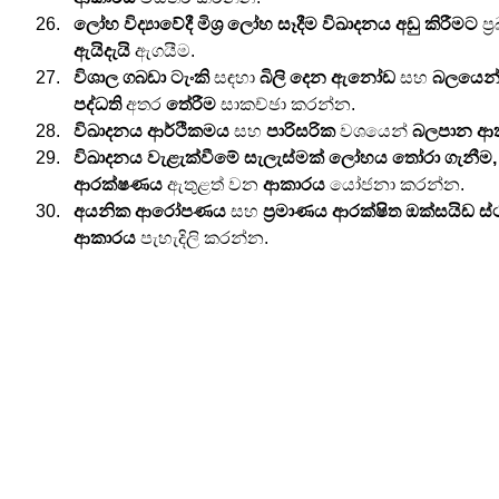
ලෝහ විද්‍යාවේදී
මිශ්‍ර ලෝහ සෑදීම
විඛාදනය අඩු කිරීමට
 ප්
ඇයිදැයි
 ඇගයීම.
විශාල ගබඩා ටැංකි
 සඳහා 
බිලි දෙන ඇනෝඩ
 සහ 
බලයෙන්
පද්ධති
 අතර 
තේරීම
 සාකච්ඡා කරන්න.
විඛාදනය
ආර්ථිකමය
 සහ 
පාරිසරික
 වශයෙන් 
බලපාන ආ
විඛාදනය වැළැක්වීමේ සැලැස්මක්
ලෝහය තෝරා ගැනීම, පි
ආරක්ෂණය
 ඇතුළත් වන 
ආකාරය
 යෝජනා කරන්න.
අයනික ආරෝපණය
 සහ 
ප්‍රමාණය
ආරක්ෂිත ඔක්සයිඩ ස
ආකාරය
 පැහැදිලි කරන්න.