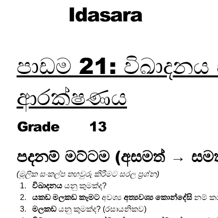
Idasara
පාඩම 21: විඛාදන
ආරක්ෂණය
Grade
13
පදනම් මට්ටම (අසමත් → සමත
(මූලික සංකල්ප තහවුරු කිරීමට සරල ප්‍රශ්න)
විඛාදනය
 යනු කුමක්ද?
යකඩ මලකඩ කෑමට
 අවශ්‍ය 
අත්‍යවශ්‍ය කොන්දේසි
 නම් ක
මලකඩ
 යනු කුමක්ද? (රසායනිකව)