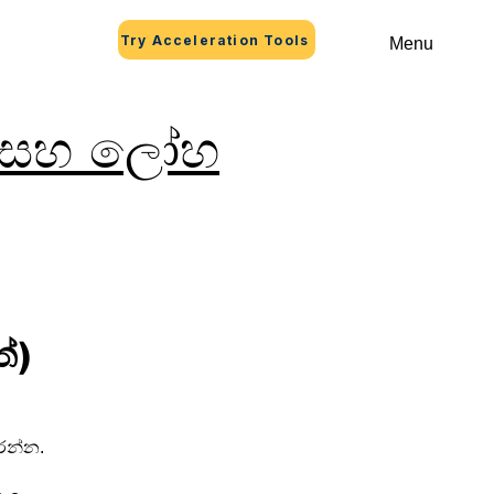
Try Acceleration Tools
Menu
ය සහ ලෝහ
්)
රන්න.