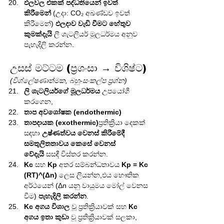
ඵලවල එකක් පද්ධතියෙන් ඉවත් 
කිරීමෙන්
 (උදා: CO₂ අඛණ්ඩව ඉවත් 
කිරීමෙන්) 
ඵලදාව වැඩි වීමට හේතුව 
කුමක්දැයි
 ලී ශැටලියර් මූලධර්මය අනුව 
පැහැදිලි කරන්න.
උසස් මට්ටම (ප්‍රශංසා → විශිෂ්ට)
(විශ්ලේෂණාත්මක, බහු-සංකල්ප ප්‍රශ්න)
ලි ශැටලියර්ගේ මූලධර්මය
 උපයෝගී 
කරගෙන,
තාප අවශෝෂක (endothermic)
තාපදායක (exothermic)
ප්‍රතික්‍රියා දෙකක් 
සඳහා 
උෂ්ණත්වය වෙනස් කිරීමේදී 
සමතුලිතතාවය කෙසේ වෙනස් 
වේදැයි
 සසඳී විස්තර කරන්න.
Kc
 සහ 
Kp
 අතර සම්බන්ධතාවය 
Kp = Kc 
(RT)^(Δn)
 ලෙස ලියන්න,එය භෞතික 
අර්ථයෙන් (Δn යනු වායුමය මෝල් වෙනස 
වීම) 
පැහැදිලි කරන්න
.
Kc අගය විශාල
 වූ ප්‍රතික්‍රියාවක් සහ 
Kc 
අගය ඉතා කුඩා
 වූ ප්‍රතික්‍රියාවක් සලකා, 