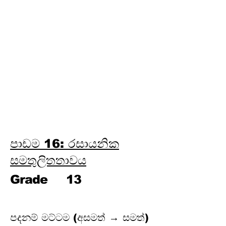
ලෝහ විද්‍යාව
පාඩම 24: පාරිසරික රසායන
විද්‍යාව
පාඩම 25: ජල රසායන විද්‍යාව
පාඩම 26: කාර්මික රසායන
විද්‍යාව
පාඩම 27: විශ්ලේෂණ රසායන
විද්‍යාව
පාඩම 28: කාබනික රසායන
විද්‍යාව
පාඩම 16: රසායනික
සමතුලිතතාවය
Grade
13
පදනම් මට්ටම (අසමත් → සමත්)