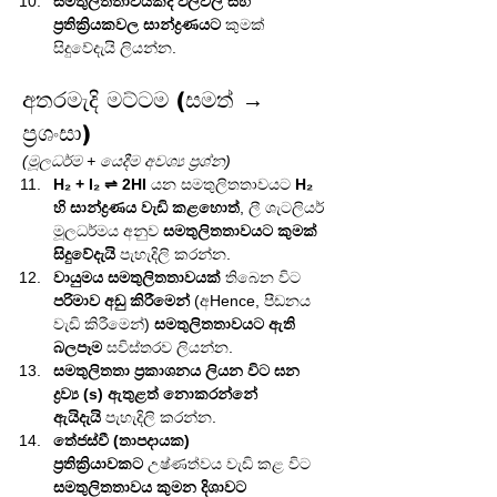
සමතුලිතතාවයකදී ඵලවල සහ 
ප්‍රතික්‍රියකවල සාන්ද්‍රණයට
 කුමක් 
සිදුවේදැයි ලියන්න.
අතරමැදි මට්ටම (සමත් → 
ප්‍රශංසා)
(මූලධර්ම + යෙදීම අවශ්‍ය ප්‍රශ්න)
H₂ + I₂ ⇌ 2HI
 යන සමතුලිතතාවයට 
H₂ 
හි සාන්ද්‍රණය වැඩි කළහොත්
, ලී ශැටලියර් 
මූලධර්මය අනුව 
සමතුලිතතාවයට කුමක් 
සිදුවේදැයි
 පැහැදිලි කරන්න.
වායුමය සමතුලිතතාවයක්
 තිබෙන විට 
පරිමාව අඩු කිරීමෙන්
 (අHence, පීඩනය 
වැඩි කිරීමෙන්) 
සමතුලිතතාවයට ඇති 
බලපෑම
 සවිස්තරව ලියන්න.
සමතුලිතතා ප්‍රකාශනය ලියන විට ඝන 
ද්‍රව්‍ය (s) ඇතුළත් නොකරන්නේ 
ඇයිදැයි
 පැහැදිලි කරන්න.
තේජස්වී (තාපදායක) 
ප්‍රතික්‍රියාවකට
 උෂ්ණත්වය වැඩි කළ විට 
සමතුලිතතාවය කුමන දිශාවට 