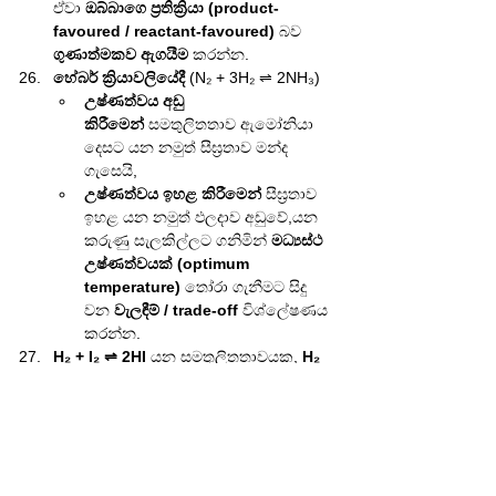
ඒවා 
ඔබ්බාගෙ ප්‍රතික්‍රියා (product-
favoured / reactant-favoured)
 බව 
ගුණාත්මකව ඇගයීම
 කරන්න.
හේබර් ක්‍රියාවලියේදී
 (N₂ + 3H₂ ⇌ 2NH₃)
උෂ්ණත්වය අඩු 
කිරීමෙන්
 සමතුලිතතාව ඇමෝනියා 
දෙසට යන නමුත් සීඝ්‍රතාව මන්ද 
ගැසෙයි,
උෂ්ණත්වය ඉහළ කිරීමෙන්
 සීඝ්‍රතාව 
ඉහළ යන නමුත් ඵලදාව අඩුවේ,යන 
කරුණු සැලකිල්ලට ගනිමින් 
මධ්‍යස්ථ 
උෂ්ණත්වයක් (optimum 
temperature)
 තෝරා ගැනීමට සිදු 
වන 
වැලඳීම් / trade-off
 විශ්ලේෂණය 
කරන්න.
H₂ + I₂ ⇌ 2HI
 යන සමතුලිතතාවයක, 
H₂ 
සහ I₂ හි ආරම්භක සාන්ද්‍රණ දෙකම දී ඇති 
බව උපකල්පනය කර
,
ICE වගුවක් (Initial–Change–
Equilibrium)
 සකස් කර
සමතුලිතතා සාන්ද්‍රණ
 හා 
Kc
 ගණනය 