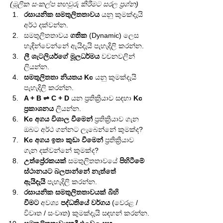
(මූලික සංකල්ප තහවුරු කිරීමට සරල ප්‍රශ්න)
රසායනික සමතුලිතතාවය
 යනු කුමක්දැයි 
අර්ථ දක්වන්න.
සමතුලිතතාවය 
ගතික
 (Dynamic) ලෙස 
හැඳින්වෙන්නේ ඇයිදැයි පැහැදිලි කරන්න.
ලී ශැටලියර්ගේ මූලධර්මය
 වචනවලින් 
ලියන්න.
සමතුලිතතා නියතය Kc
 යනු කුමක්දැයි 
පැහැදිලි කරන්න.
A + B ⇌ C + D
 යන ප්‍රතික්‍රියාව සඳහා 
Kc 
ප්‍රකාශනය
 ලියන්න.
Kc අගය විශාල වීමෙන්
 ප්‍රතික්‍රියාව ගැන 
ඔබට අර්ථ ගන්නට ලැබෙන්නේ කුමක්ද?
Kc අගය ඉතා කුඩා වීමෙන්
 ප්‍රතික්‍රියාව 
ගැන දක්වන්නේ කුමක්ද?
උත්ප්‍රේරකයක්
 සමතුලිතතාවයේ 
පිහිටීමේ 
ස්ථානයට බලපාන්නේ නැත්තේ 
ඇයිදැයි
 පැහැදිලි කරන්න.
රසායනික සමතුලිතතාවයක් බිහි 
වීමට
 අවශ්‍ය 
පද්ධතියේ වර්ගය
 (වෙරළ / 
විවෘත / සංවෘත) කුමක්දැයි සඳහන් කරන්න.