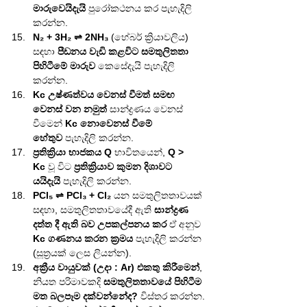
මාරුවෙයිදැයි
 පුරෝකථනය කර පැහැදිලි 
කරන්න.
N₂ + 3H₂ ⇌ 2NH₃
 (හේබර් ක්‍රියාවලිය) 
සඳහා 
පීඩනය වැඩි කළවිට
සමතුලිතතා 
පිහිටීමේ මාරුව
 කෙසේදැයි පැහැදිලි 
කරන්න.
Kc උෂ්ණත්වය වෙනස් වීමත් සමඟ 
වෙනස් වන නමුත්
 සාන්ද්‍රණය වෙනස් 
වීමෙන් 
Kc නොවෙනස් වීමේ 
හේතුව
 පැහැදිලි කරන්න.
ප්‍රතික්‍රියා භාජකය Q
 භාවිතයෙන්, 
Q > 
Kc
 වූ විට 
ප්‍රතික්‍රියාව කුමන දිශාවට 
යයිදැයි
 පැහැදිලි කරන්න.
PCl₅ ⇌ PCl₃ + Cl₂
 යන සමතුලිතතාවයක් 
සඳහා, සමතුලිතතාවයේදී ඇති 
සාන්ද්‍රණ 
දත්ත දී ඇති බව උපකල්පනය කර
 ඒ අනුව 
Kc ගණනය කරන ක්‍රමය
 පැහැදිලි කරන්න 
(සූත්‍රයක් ලෙස ලියන්න).
අක්‍රීය වායුවක් (උදා : Ar) එකතු කිරීමෙන්
, 
නියත පරිමාවකදි 
සමතුලිතතාවයේ පිහිටීම 
මත බලපෑම දක්වන්නේද?
 විස්තර කරන්න.