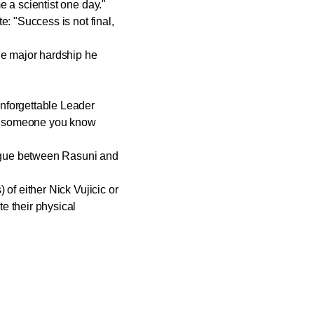
e a scientist one day."
: "Success is not final,
ne major hardship he
nforgettable Leader
 or someone you know
alogue between Rasuni and
of either Nick Vujicic or
e their physical