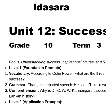
Idasara
Unit 12: Succes
Grade
10
Term
3
Focus: Understanding success, inspirational figures, and 
Level 1 (Foundation Prompts):
Vocabulary:
According to Colin Powell, what are the three t
success?
Grammar:
Change to reported speech: He said, "I like to w
Comprehension:
Why is Dr. C. W. W. Kannangara a succes
Lankan history?
Level 2 (Application Prompts):