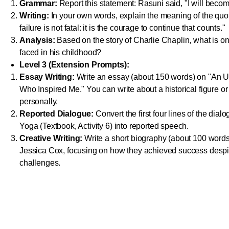
Grammar:
Report this statement: Rasuni said, "I will becom
Writing:
In your own words, explain the meaning of the quote
failure is not fatal: it is the courage to continue that counts."
Analysis:
Based on the story of Charlie Chaplin, what is o
faced in his childhood?
Level 3 (Extension Prompts):
Essay Writing:
Write an essay (about 150 words) on "An U
Who Inspired Me." You can write about a historical figure
personally.
Reported Dialogue:
Convert the first four lines of the di
Yoga (Textbook, Activity 6) into reported speech.
Creative Writing:
Write a short biography (about 100 words) 
Jessica Cox, focusing on how they achieved success despit
challenges.