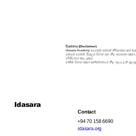
Unit 9: Enigma
Unit 10: Choices In Life
වියාචනය (Disclaimer)
Idasara Academy ඉගෙනුම් සම්පත් නිර්මාණය කර ඇත
කෙසේ වෙතත්, සියලුම විභාග සහ නිල අවශ්‍යතා සඳහා, සි
පරිශීලනය කළ යුතුය.
ජාතික විභාග සඳහා අන්තර්ගතයේ නිල බලය ලත් මූලාශ්‍
Idasara
Contact
+94 70 158 6690
idasara.org