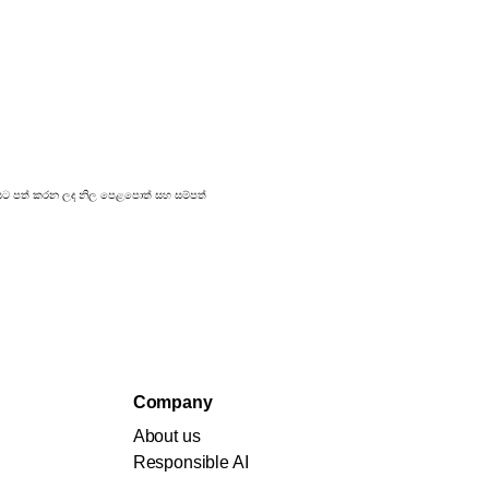
්‍රකාශයට පත් කරන ලද නිල පෙළපොත් සහ සම්පත්
Company
About us
Responsible AI