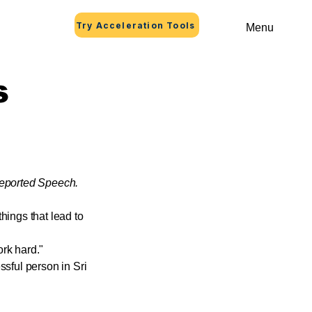
Try Acceleration Tools
Menu
s
Reported Speech.
hings that lead to
ork hard."
sful person in Sri