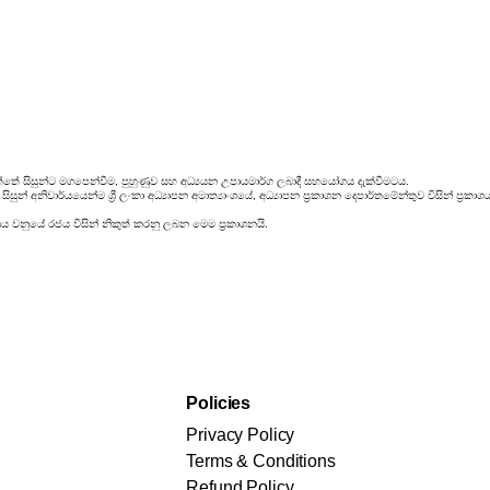
්තේ සිසුන්ට මගපෙන්වීම, පුහුණුව සහ අධ්‍යයන උපායමාර්ග ලබාදී සහයෝගය දැක්වීමටය.
සුන් අනිවාර්යයෙන්ම ශ්‍රී ලංකා අධ්‍යාපන අමාත්‍යාංශයේ, අධ්‍යාපන ප්‍රකාශන දෙපාර්තමේන්තුව විසින් ප
රය වනුයේ රජය විසින් නිකුත් කරනු ලබන මෙම ප්‍රකාශනයි.
Policies
Privacy Policy
Terms & Conditions
Refund Policy