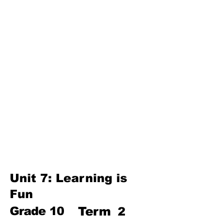
Unit 4: For A Better Tomorrow
Unit 5: Best Use Of Time
Unit 6: A Moment Of Fun
Unit 7: A Simple Living
Third
Term
Unit 8: Reading Is Fun
Unit 9: Enigma
Unit 10: Choices In Life
Unit 7: Learning is
Fun
Grade
10
Term
2