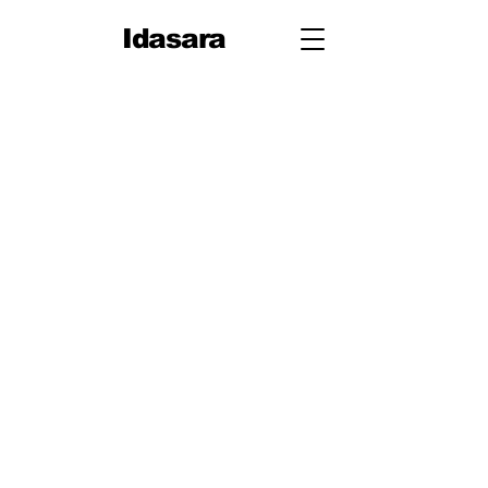
Idasara
Grade 10
First
Term
Unit 1: People
Unit 2: On Your Way
Unit 3: Travel
Unit 4: Let's Talk
Second
Term