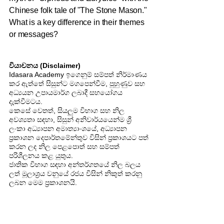
Chinese folk tale of "The Stone Mason."
What is a key difference in their themes
or messages?
වියාචනය (Disclaimer)
Idasara Academy ඉගෙනුම් සම්පත් නිර්මාණය
කර ඇත්තේ සිසුන්ට මගපෙන්වීම, පුහුණුව සහ
අධ්‍යයන උපායමාර්ග ලබාදී සහයෝගය
දැක්වීමටය.
කෙසේ වෙතත්, සියලුම විභාග සහ නිල
අවශ්‍යතා සඳහා, සිසුන් අනිවාර්යයෙන්ම ශ්‍රී
ලංකා අධ්‍යාපන අමාත්‍යාංශයේ, අධ්‍යාපන
ප්‍රකාශන දෙපාර්තමේන්තුව විසින් ප්‍රකාශයට පත්
කරන ලද නිල පෙළපොත් සහ සම්පත්
පරිශීලනය කළ යුතුය.
ජාතික විභාග සඳහා අන්තර්ගතයේ නිල බලය
ලත් මූලාශ්‍රය වනුයේ රජය විසින් නිකුත් කරනු
ලබන මෙම ප්‍රකාශනයි.