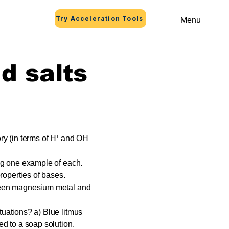
Try Acceleration Tools
Menu
d salts
ry (in terms of H⁺ and OH⁻
ing one example of each.
properties of bases.
tween magnesium metal and
tuations? a) Blue litmus
ed to a soap solution.