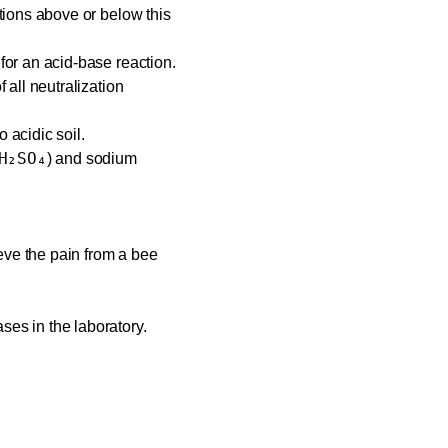
utions above or below this
for an acid-base reaction.
 all neutralization
 acidic soil.
H₂SO₄
) and sodium
eve the pain from a bee
es in the laboratory.