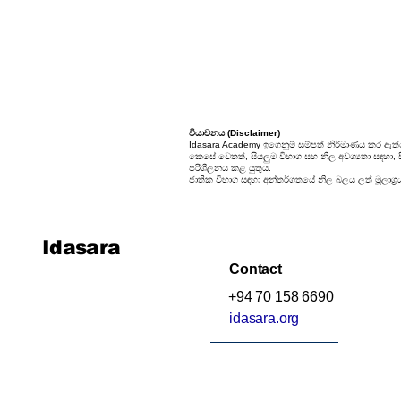
වියාචනය (Disclaimer)
Idasara Academy ඉගෙනුම් සම්පත් නිර්මාණය කර ඇත්
කෙසේ වෙතත්, සියලුම විභාග සහ නිල අවශ්‍යතා සඳහා, සිස
පරිශීලනය කළ යුතුය.
ජාතික විභාග සඳහා අන්තර්ගතයේ නිල බලය ලත් මූලාශ්‍ර
Idasara
Contact
+94 70 158 6690
idasara.org