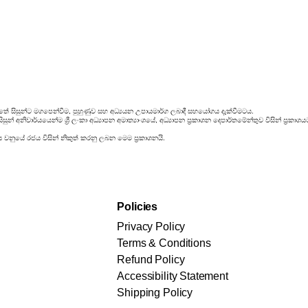
තේ සිසුන්ට මගපෙන්වීම, පුහුණුව සහ අධ්‍යයන උපායමාර්ග ලබාදී සහයෝගය දැක්වීමටය.
ුන් අනිවාර්යයෙන්ම ශ්‍රී ලංකා අධ්‍යාපන අමාත්‍යාංශයේ, අධ්‍යාපන ප්‍රකාශන දෙපාර්තමේන්තුව විසින් ප්‍
ය වනුයේ රජය විසින් නිකුත් කරනු ලබන මෙම ප්‍රකාශනයි.
Policies
Privacy Policy
Terms & Conditions
Refund Policy
Accessibility Statement
Shipping Policy