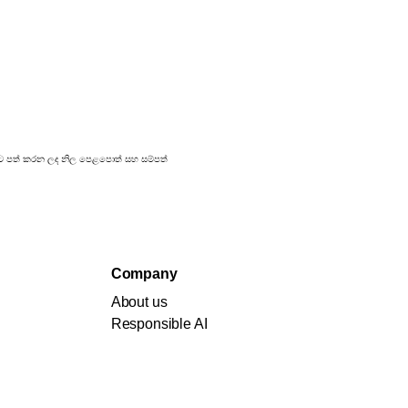
රකාශයට පත් කරන ලද නිල පෙළපොත් සහ සම්පත්
Company
About us
Responsible AI