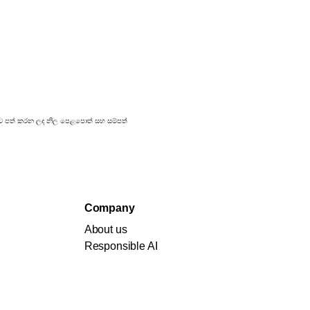
රකාශයට පත් කරන ලද නිල පෙළපොත් සහ සම්පත්
Company
About us
Responsible AI