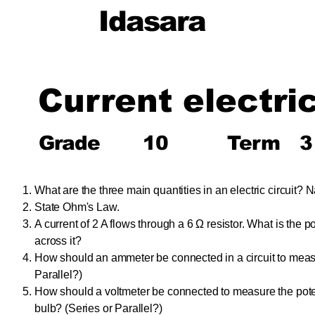
Idasara
Current electric
Grade
10
Term
3
What are the three main quantities in an electric circuit? N
State Ohm's Law.
A current of 2 A flows through a 6 Ω resistor. What is the po
across it?
How should an ammeter be connected in a circuit to measu
Parallel?)
How should a voltmeter be connected to measure the poten
bulb? (Series or Parallel?)