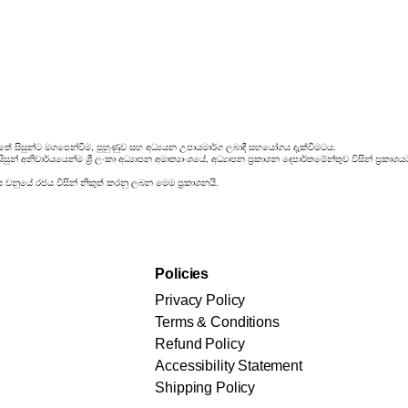
තේ සිසුන්ට මගපෙන්වීම, පුහුණුව සහ අධ්‍යයන උපායමාර්ග ලබාදී සහයෝගය දැක්වීමටය.
ුන් අනිවාර්යයෙන්ම ශ්‍රී ලංකා අධ්‍යාපන අමාත්‍යාංශයේ, අධ්‍යාපන ප්‍රකාශන දෙපාර්තමේන්තුව විසින් ප්‍
ය වනුයේ රජය විසින් නිකුත් කරනු ලබන මෙම ප්‍රකාශනයි.
Policies
Privacy Policy
Terms & Conditions
Refund Policy
Accessibility Statement
Shipping Policy