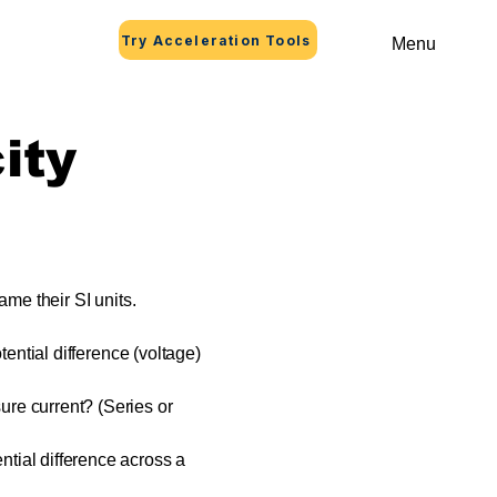
Try Acceleration Tools
Menu
ity
ame their SI units.
tential difference (voltage)
re current? (Series or
tial difference across a