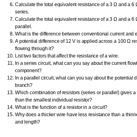
Calculate the total equivalent resistance of a 3 Ω and a 6 
series.
Calculate the total equivalent resistance of a 3 Ω and a 6 
parallel.
What is the difference between conventional current and e
A potential difference of 12 V is applied across a 100 Ω res
flowing through it?
List two factors that affect the resistance of a wire.
In a series circuit, what can you say about the current flo
component?
In a parallel circuit, what can you say about the potential
branch?
Which combination of resistors (series or parallel) gives a t
than the smallest individual resistor?
What is the function of a resistor in a circuit?
Why does a thicker wire have less resistance than a thinn
and length?