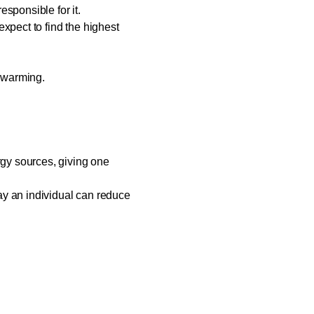
sponsible for it.
expect to find the highest
 warming.
gy sources, giving one
ay an individual can reduce