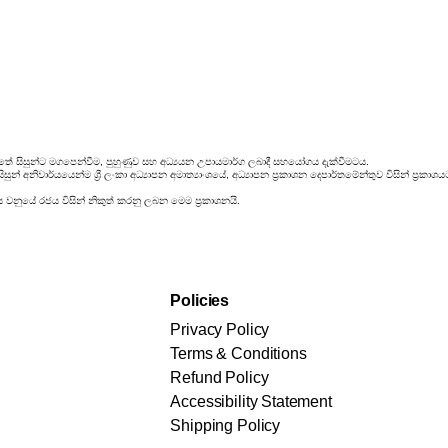
තේ සිසුන්ට මගපෙන්වීම, පුහුණුව සහ අධ්‍යයන උපායමාර්ග ලබාදී සහයෝගය දැක්වීමටය.
ුන් අනිවාර්යයෙන්ම ශ්‍රී ලංකා අධ්‍යාපන අමාත්‍යාංශයේ, අධ්‍යාපන ප්‍රකාශන දෙපාර්තමේන්තුව විසින් ප්‍
ය වනුයේ රජය විසින් නිකුත් කරනු ලබන මෙම ප්‍රකාශනයි.
Policies
Privacy Policy
Terms & Conditions
Refund Policy
Accessibility Statement
Shipping Policy