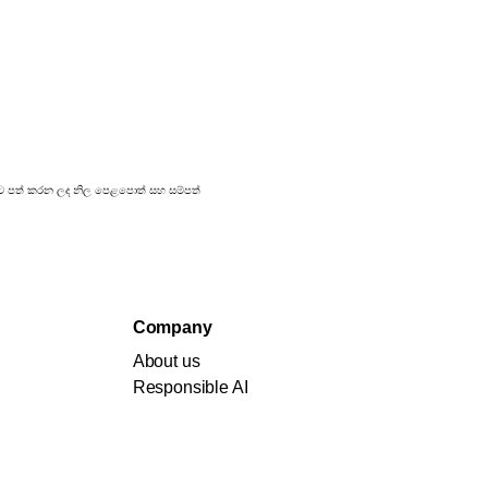
රකාශයට පත් කරන ලද නිල පෙළපොත් සහ සම්පත්
Company
About us
Responsible AI