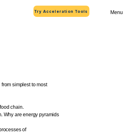
Try Acceleration Tools
Menu
r, from simplest to most
 food chain.
em. Why are energy pyramids
processes of