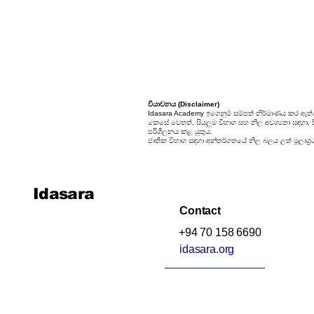
වියාචනය (Disclaimer)
Idasara Academy ඉගෙනුම් සම්පත් නිර්මාණය කර ඇත්
කෙසේ වෙතත්, සියලුම විභාග සහ නිල අවශ්‍යතා සඳහා, සිස
පරිශීලනය කළ යුතුය.
ජාතික විභාග සඳහා අන්තර්ගතයේ නිල බලය ලත් මූලාශ්‍ර
Idasara
Contact
+94 70 158 6690
idasara.org