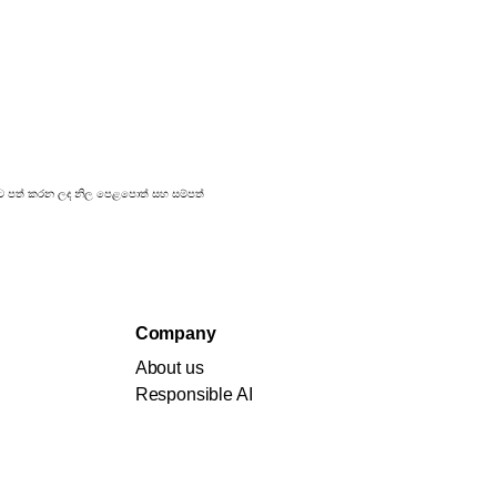
රකාශයට පත් කරන ලද නිල පෙළපොත් සහ සම්පත්
Company
About us
Responsible AI