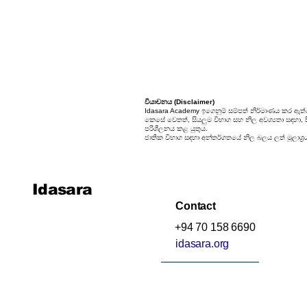
වියාචනය (Disclaimer)
Idasara Academy ඉගෙනුම් සම්පත් නිර්මාණය කර ඇත්
කෙසේ වෙතත්, සියලුම විභාග සහ නිල අවශ්‍යතා සඳහා, සිස
පරිශීලනය කළ යුතුය.
ජාතික විභාග සඳහා අන්තර්ගතයේ නිල බලය ලත් මූලාශ්‍ර
Idasara
Contact
+94 70 158 6690
idasara.org