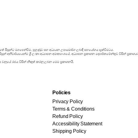
තේ සිසුන්ට මගපෙන්වීම, පුහුණුව සහ අධ්‍යයන උපායමාර්ග ලබාදී සහයෝගය දැක්වීමටය.
ුන් අනිවාර්යයෙන්ම ශ්‍රී ලංකා අධ්‍යාපන අමාත්‍යාංශයේ, අධ්‍යාපන ප්‍රකාශන දෙපාර්තමේන්තුව විසින් ප්‍
ය වනුයේ රජය විසින් නිකුත් කරනු ලබන මෙම ප්‍රකාශනයි.
Policies
Privacy Policy
Terms & Conditions
Refund Policy
Accessibility Statement
Shipping Policy