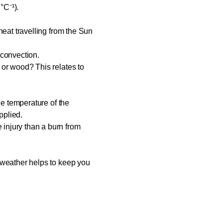
°C⁻¹).
heat travelling from the Sun
 convection.
 or wood? This relates to
he temperature of the
pplied.
injury than a burn from
 weather helps to keep you