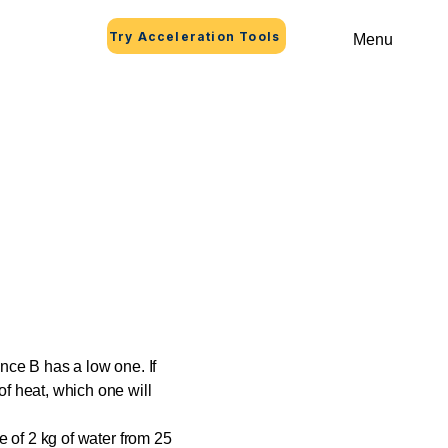
Try Acceleration Tools
Menu
nce B has a low one. If
f heat, which one will
e of 2 kg of water from 25