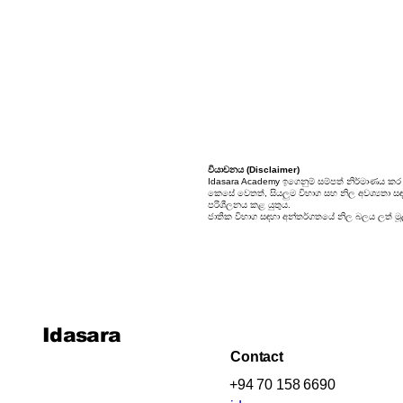
වියාචනය (Disclaimer)
Idasara Academy ඉගෙනුම් සම්පත් නිර්මාණය කර
කෙසේ වෙතත්, සියලුම විභාග සහ නිල අවශ්‍යතා සඳහා
පරිශීලනය කළ යුතුය.
ජාතික විභාග සඳහා අන්තර්ගතයේ නිල බලය ලත් මූලා
Idasara
Contact
+94 70 158 6690