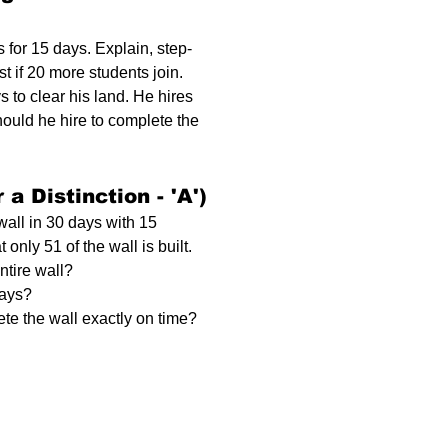
 for 15 days. Explain, step-
t if 20 more students join.
s to clear his land. He hires 
ould he hire to complete the 
a Distinction - 'A')
wall in 30 days with 15 
only 51​ of the wall is built. 
tire wall? 
ays? 
te the wall exactly on time?