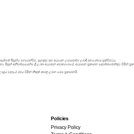
 ඇත්තේ සිසුන්ට මගපෙන්වීම, පුහුණුව සහ අධ්‍යයන උපායමාර්ග ලබාදී සහයෝගය දැක්වීමටය.
, සිසුන් අනිවාර්යයෙන්ම ශ්‍රී ලංකා අධ්‍යාපන අමාත්‍යාංශයේ, අධ්‍යාපන ප්‍රකාශන දෙපාර්තමේන්තුව විසින
ශ්‍රය වනුයේ රජය විසින් නිකුත් කරනු ලබන මෙම ප්‍රකාශනයි.
Policies
Privacy Policy