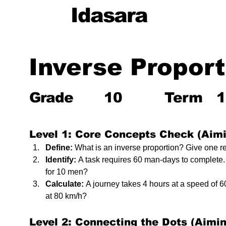
Idasara
Inverse Proport
Grade
10
Term
1
Level 1: Core Concepts Check (Aimin
Define:
 What is an inverse proportion? Give one r
Identify:
 A task requires 60 man-days to complete.
for 10 men?
Calculate:
 A journey takes 4 hours at a speed of 60
at 80 km/h?
Level 2: Connecting the Dots (Aiming