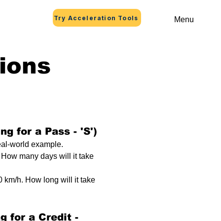
Try Acceleration Tools
Menu
ions
g for a Pass - 'S')
eal-world example.
 How many days will it take 
 km/h. How long will it take 
 for a Credit - 