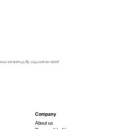
් ප්‍රකාශයට පත් කරන ලද නිල පෙළපොත් සහ සම්පත්
Company
About us