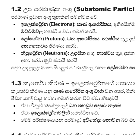
1.2 උප පරමාණුක අංශු (Subatomic Particl
පරමාණු ප්‍රධාන අංශු තුනකින් සමන්විත වේ:
ඉලෙක්ට්‍රෝන (Electrons):
ඍණ ආරෝපිතය
, අතිශයින්ම
මට්ටම්වල
 න්‍යෂ්ටිය වටා ගමන් කරයි.
ප්‍රෝටෝන (Protons):
ධන ආරෝපිතය
, 
න්‍යෂ්ටිය
 තුළ ද
අනන්‍යතාවය
 තීරණය කරයි.
නියුට්‍රෝන (Neutrons):
උදාසීන
 අංශු, 
න්‍යෂ්ටිය
 තුළ දක්
අතර පරමාණුව ස්ථායී කරයි.
දෙන ලද මූලද්‍රව්‍යයක සියලුම පරමාණුවල එකම 
ප්‍රෝටෝන සංඛ
1.3 කැතෝඩ කිරණ – ඉලෙක්ට්‍රෝනයේ සොයාග
කැතෝඩ කිරණ යනු 
ඍණ ආරෝපිත අංශු ධාරා
 වන අතර, රික්
පීඩනයකදී වායු හරහා ගමන් කරන විට ඒවා නිපදවයි.
ඒවා විද්‍යුත් ක්ෂේත්‍රවලදී 
ධන තහඩුව දෙසට නැමේ
.
ඒවා 
ඉලෙක්ට්‍රෝනවලින්
 සමන්විත වේ.
මෙම පරීක්ෂණයෙන් පරමාණු 
අවිභේද්‍ය නොවන
 බව ඔප්