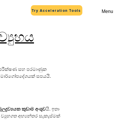
Try Acceleration Tools
Menu
්‍යුහය
 පරීක්ෂණ සහ පරමාණුක 
මී මාර්ගෝපදේශයක් සපයයි.
ූලද්‍රව්‍යයක කුඩාම අංශුව
යි. ඉතා 
 ව්‍යුහගත අභ්‍යන්තර සැකැස්මක් 