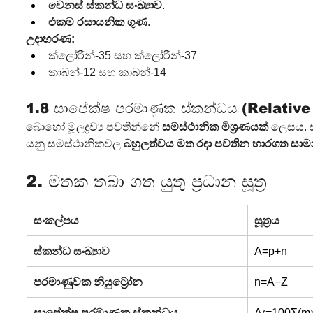
වෙනස් ස්කන්ධ සංඛ්‍යාව
.
එකම රසායනික ගුණ
.
උදාහරණ:
ක්ලෝරීන්-35 සහ ක්ලෝරීන්-37
කාබන්-12 සහ කාබන්-14
1.8 සාපේක්ෂ පරමාණුක ස්කන්ධය (Relativ
බොහෝ මූලද්‍රව්‍ය පවතින්නේ 
සමස්ථානික මිශ්‍රණයක්
 ලෙසය. 
යනු සමස්ථානිකවල 
බහුලත්වය මත රඳා පවතින භාරගත සාමා
2. මතක තබා ගත යුතු ප්‍රධාන සූත්‍ර
සංකල්පය
සූත්‍රය
ස්කන්ධ සංඛ්‍යාව
A=p+n
පරමාණුවක නියුට්‍රෝන
n=A−Z
සාපේක්ෂ පරමාණුක ස්කන්ධය
Ar​=100Σ(m