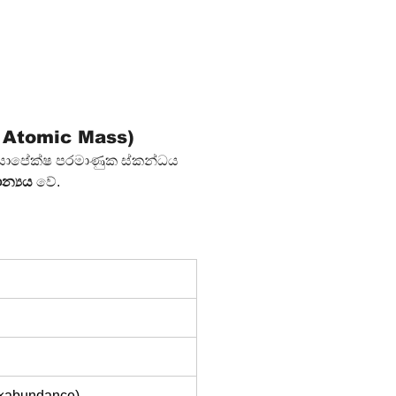
e Atomic Mass)
සාපේක්ෂ පරමාණුක ස්කන්ධය 
න්‍යය
 වේ.
×abundance)​