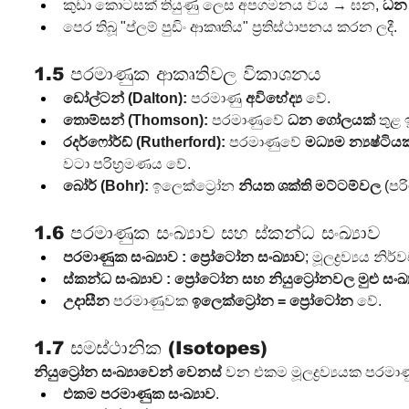
කුඩා කොටසක් තියුණු ලෙස අපගමනය විය → ඝන, 
ධන 
පෙර තිබූ "ප්ලම් පුඩිං ආකෘතිය" ප්‍රතිස්ථාපනය කරන ලදී.
1.5 පරමාණුක ආකෘතිවල විකාශනය
ඩෝල්ටන් (Dalton):
 පරමාණු 
අවිභේද්‍ය
 වේ.
තොම්සන් (Thomson):
 පරමාණුවේ 
ධන ගෝලයක්
 තුළ
රදර්ෆෝර්ඩ් (Rutherford):
 පරමාණුවේ 
මධ්‍යම න්‍යෂ්ටියක
වටා පරිභ්‍රමණය වේ.
බෝර් (Bohr):
 ඉලෙක්ට්‍රෝන 
නියත ශක්ති මට්ටම්වල
 (පර
1.6 පරමාණුක සංඛ්‍යාව සහ ස්කන්ධ සංඛ්‍යාව
පරමාණුක සංඛ්‍යාව :
ප්‍රෝටෝන සංඛ්‍යාව
; මූලද්‍රව්‍යය න
ස්කන්ධ සංඛ්‍යාව :
ප්‍රෝටෝන සහ නියුට්‍රෝනවල මුළු සංඛ්
උදාසීන
 පරමාණුවක 
ඉලෙක්ට්‍රෝන = ප්‍රෝටෝන
 වේ.
1.7 සමස්ථානික (Isotopes)
නියුට්‍රෝන සංඛ්‍යාවෙන් වෙනස්
 වන එකම මූලද්‍රව්‍යයක පරමා
එකම පරමාණුක සංඛ්‍යාව
.