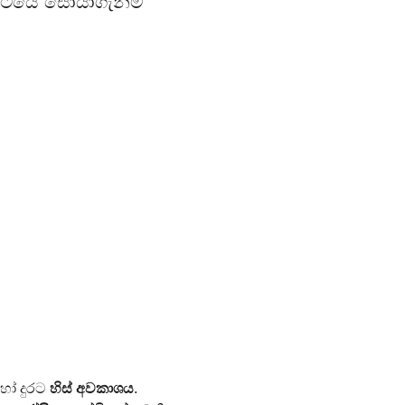
ෂ්ටියේ සොයාගැනීම
 දුරට 
හිස් අවකාශය
.