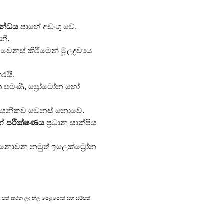
කන්ධය
 පාහේ අඩංගු වේ.
නී.
ෙනස් කිරීමෙන් මූලද්‍රව්‍යය 
රයි.
න
 පමණි, ප්‍රෝටෝන හෝ 
සායනිකව වෙනස් නොවේ.
ගේ පරීක්ෂණය
 ප්‍රධාන සාක්ෂිය 
ි නොවන නමුත් ඉලෙක්ට්‍රෝන 
රකාශයට පත් කරන ලද නිල පෙළපොත් සහ සම්පත්