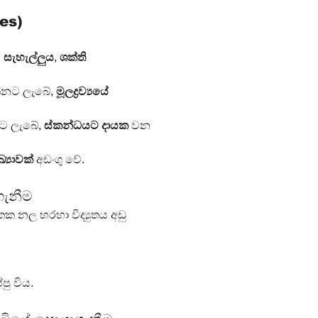
es)
 
සැහැල්ලුය
, 
ශක්ති 
ක්නට ලැබේ, 
මූලද්‍රව්‍යයේ 
නට ලැබේ, 
ස්කන්ධයට දායක
 වන 
්‍යාවක්
 අඩංගු වේ.
ැනීම
තක නල හරහා විද්‍යුතය අඩු 
පු විය.