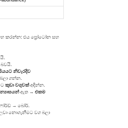
ම්භ කරන්න: එය ප්‍රෝටෝන සහ 
යි.
 බවයි.
සියයට නිවැරදිව 
බලා ගන්න.
මට 
කුඩා වගුවක්
 අඳින්න.
න්‍යාසයන්
 ඇත → 
එකම 
ෝර්ඩ් → බෝර්.
ලවා නොගැනීමට වග බලා 