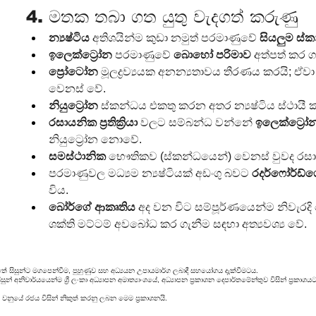
4. මතක තබා ගත යුතු වැදගත් කරුණු
න්‍යෂ්ටිය
 අතිශයින්ම කුඩා නමුත් පරමාණුවේ 
සියලුම ස්
ඉලෙක්ට්‍රෝන
 පරමාණුවේ 
බොහෝ පරිමාව
 අත්පත් කර ග
ප්‍රෝටෝන
 මූලද්‍රව්‍යයක අනන්‍යතාවය තීරණය කරයි; ඒවා ව
වෙනස් වේ.
නියුට්‍රෝන
 ස්කන්ධය එකතු කරන අතර න්‍යෂ්ටිය ස්ථායී ක
රසායනික ප්‍රතික්‍රියා
 වලට සම්බන්ධ වන්නේ 
ඉලෙක්ට්‍රෝ
නියුට්‍රෝන නොවේ.
සමස්ථානික
 භෞතිකව (ස්කන්ධයෙන්) වෙනස් වුවද ර
පරමාණුවල මධ්‍යම න්‍යෂ්ටියක් අඩංගු බවට 
රදර්ෆෝර්ඩ්
විය.
බෝර්ගේ ආකෘතිය
 අද වන විට සම්පූර්ණයෙන්ම නිවැරද
ශක්ති මට්ටම් අවබෝධ කර ගැනීම සඳහා අත්‍යවශ්‍ය වේ.
ේ සිසුන්ට මගපෙන්වීම, පුහුණුව සහ අධ්‍යයන උපායමාර්ග ලබාදී සහයෝගය දැක්වීමටය.
ුන් අනිවාර්යයෙන්ම ශ්‍රී ලංකා අධ්‍යාපන අමාත්‍යාංශයේ, අධ්‍යාපන ප්‍රකාශන දෙපාර්තමේන්තුව විසින් ප්‍
 වනුයේ රජය විසින් නිකුත් කරනු ලබන මෙම ප්‍රකාශනයි.