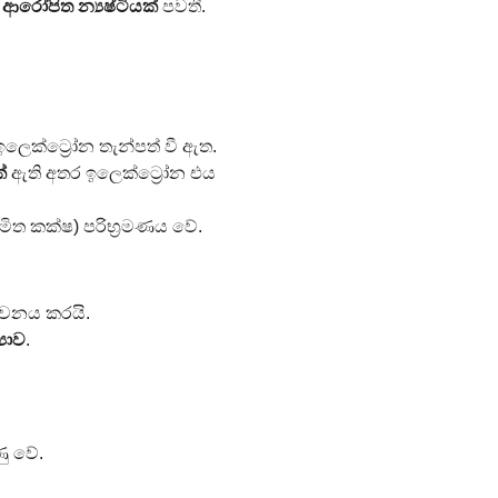
ආරෝපිත න්‍යෂ්ටියක්
 පවතී.
 ඉලෙක්ට්‍රෝන තැන්පත් වී ඇත.
්
 ඇති අතර ඉලෙක්ට්‍රෝන එය 
ිමිත කක්ෂ) පරිභ්‍රමණය වේ.
ිර්වචනය කරයි.
‍යාව
.
ණු වේ.