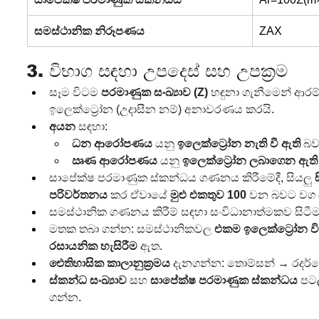
සමස්ථානික නිරූපණය
ZA​X
3. විභාග සඳහා උපදෙස් සහ උපක්‍රම
සෑම විටම 
පරමාණුක සංඛ්‍යාව (Z)
 හඳුනා ගැනීමෙන් ආර
ඉලෙක්ට්‍රෝන (උදාසීන නම්) අනාවරණය කරයි.
අයන
 සඳහා:
ධන ආරෝපණය
 යනු 
ඉලෙක්ට්‍රෝන නැති වී ඇති
 බව
ඍණ ආරෝපණය
 යනු 
ඉලෙක්ට්‍රෝන ලබාගෙන ඇති
සාපේක්ෂ පරමාණුක ස්කන්ධය ගණනය කිරීමේදී, සියලු 
පරිවර්තනය
 කර ඒවායේ 
මුළු එකතුව 100
 වන බවට වග 
සමස්ථානික ගණනය කිරීම් සඳහා සංවිධානාත්මකව සිටී
මතක තබා ගන්න: සමස්ථානිකවල 
එකම ඉලෙක්ට්‍රෝන වි
රසායනික හැසිරීම
 ඇත.
ඓතිහාසික කාලානුක්‍රමය
 දැනගන්න: තොම්සන් → රදර්ෆ
ස්කන්ධ සංඛ්‍යාව
 සහ 
සාපේක්ෂ පරමාණුක ස්කන්ධය
 පට
ගන්න.