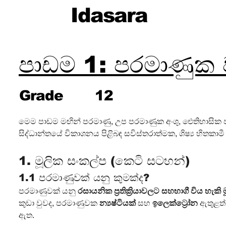
Idasara
පාඩම 1: පරමාණුක ව
Grade
12
මෙම පාඩම මඟින් පරමාණු, උප පරමාණුක අංශු, ඓතිහාසික
සිද්ධාන්තයේ විකාශනය පිළිබඳ සවිස්තරාත්මක, ශිෂ්‍ය හිතකා
1. මූලික සංකල්ප (කෙටි සටහන්)
1.1 පරමාණුවක් යනු කුමක්ද?
පරමාණුවක් යනු 
රසායනික ප්‍රතික්‍රියාවලට සහභාගී විය හැකි ම
කුඩා වුවද, පරමාණුවක 
න්‍යෂ්ටියක්
 සහ 
ඉලෙක්ට්‍රෝන
 ඇතුළත්
ඇත.