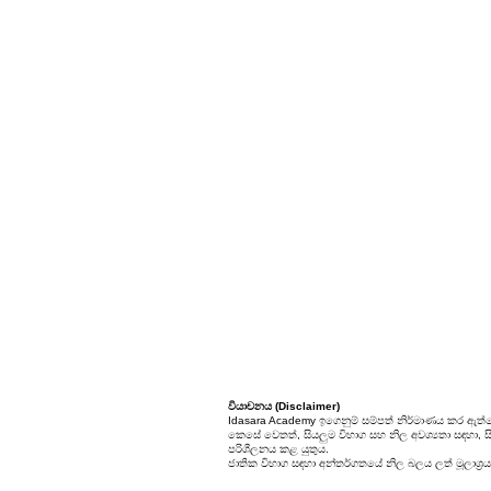
වියාචනය (Disclaimer)
Idasara Academy ඉගෙනුම් සම්පත් නිර්මාණය කර ඇත්ත
කෙසේ වෙතත්, සියලුම විභාග සහ නිල අවශ්‍යතා සඳහා, සිස
පරිශීලනය කළ යුතුය.
ජාතික විභාග සඳහා අන්තර්ගතයේ නිල බලය ලත් මූලාශ්‍රය