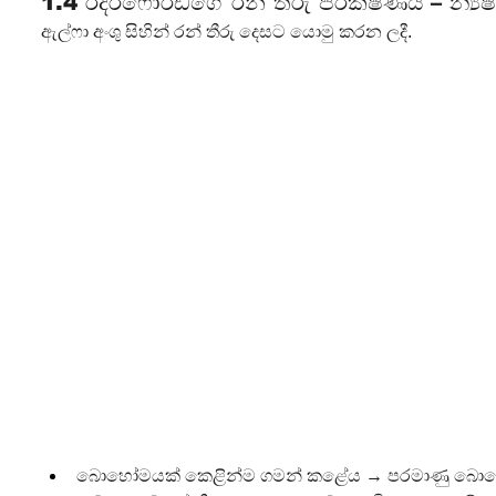
1.4 රදර්ෆෝර්ඩ්ගේ රන් තීරු පරීක්ෂණය – න්‍ය
ඇල්ෆා අංශු සිහින් රන් තීරු දෙසට යොමු කරන ලදී.
බොහෝමයක් කෙළින්ම ගමන් කළේය → පරමාණු බොහෝ