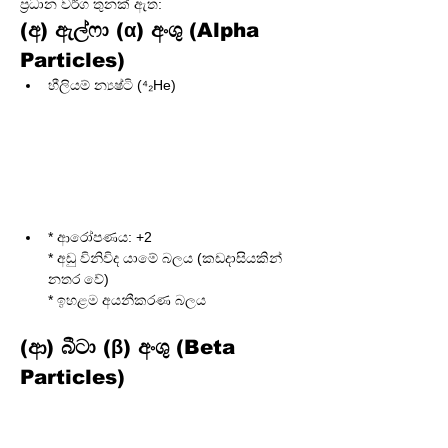
ප්‍රධාන වර්ග තුනක් ඇත:
(අ) ඇල්ෆා (α) අංශු (Alpha 
Particles)
හීලියම් න්‍යෂ්ටි (⁴₂He)
* ආරෝපණය: +2

* අඩු විනිවිද යාමේ බලය (කඩදාසියකින් 
නතර වේ)

(ආ) බීටා (β) අංශු (Beta 
Particles)