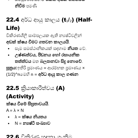
නිවීම
 පමණි
22.4 අර්ධ ආයු කාලය (t₁/₂) (Half-
Life)
විකිරණශීලී සාම්පලයක ඇති න්‍යෂ්ටිවලින් 
අඩක් ක්ෂය වීමට ගතවන කාලයයි
.
සෑම සමස්ථානිකයක් සඳහාම 
නියත
 වේ.
උෂ්ණත්වය, පීඩනය හෝ රසායනික 
තත්ත්වය
 මත 
බලපානවා සිදු නොවේ
.
සූත්‍රය:
ඉතිරි ප්‍රමාණය = ආරම්භක ප්‍රමාණය × 
(1/2)^nමෙහි n = 
අර්ධ ආයු කාල ගණන
22.5 ක්‍රියාකාරීත්වය (A) 
(Activity)
ක්ෂය වීමේ සීඝ්‍රතාවයයි
.
A = λ × N
λ = 
ක්ෂය නියතය
N = 
න්‍යෂ්ටි සංඛ්‍යාව
22.6 විකිරණ හඳුනා ගැනීම 