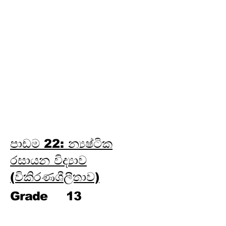
ලෝහ විද්‍යාව
පාඩම 24: පාරිසරික රසායන
විද්‍යාව
පාඩම 25: ජල රසායන විද්‍යාව
පාඩම 26: කාර්මික රසායන
විද්‍යාව
පාඩම 27: විශ්ලේෂණ රසායන
විද්‍යාව
පාඩම 28: කාබනික රසායන
විද්‍යාව
පාඩම 22: න්‍යෂ්ටික
රසායන විද්‍යාව
(විකිරණශීලීතාව)
Grade
13