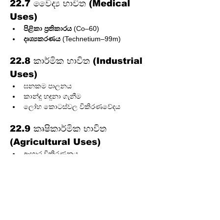
22.7 වෛද්‍ය භාවිත (Medical 
Uses)
පිළිකා ප්‍රතිකාරය
 (Co–60)
දෘශ්‍යකරණය
 (Technetium–99m)
22.8 කාර්මික භාවිත (Industrial 
Uses)
ඝනකම පාලනය
කාන්දු හඳුනා ගැනීම
ලෝහ කොටස්වල විකිරණවේදය
22.9 කෘෂිකාර්මික භාවිත 
(Agricultural Uses)
ආහාර විකිරණනය
පළිබෝධ පාලනය
22.10 පුරාවිද්‍යාත්මක කාල 
නිර්ණය (Archaeological 
Dating)