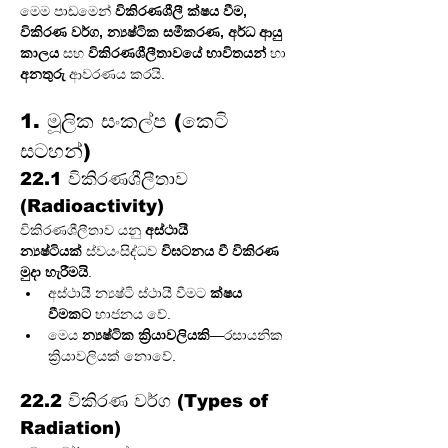
මෙම පාඩමෙන් 
විකිරණශීලී ක්ෂය වීම, 
විකිරණ වර්ග, න්‍යෂ්ටික සමීකරණ, අර්ධ ආයු 
කාලය
 සහ 
විකිරණශීලීතාවයේ භාවිතයන්
 හා 
අනතුරු
 ආවරණය කරයි.
1. මූලික සංකල්ප (කෙටි 
සටහන්)
22.1 විකිරණශීලීතාව 
(Radioactivity)
විකිරණශීලීතාව යනු 
අස්ථායී 
න්‍යෂ්ටියක්
 ස්වයංසිද්ධව 
විඝටනය වී විකිරණ 
මුදා හැරීමයි
.
අස්ථායී න්‍යෂ්ටි ස්ථායී වීමට 
ක්ෂය 
වීමකට
 භාජනය වේ.
මෙය 
න්‍යෂ්ටික ක්‍රියාවලියකි
—රසායනික 
ක්‍රියාවලියක් නොවේ.
22.2 විකිරණ වර්ග (Types of 
Radiation)