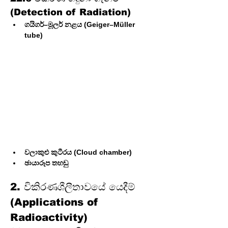
(Detection of Radiation)
ගයිගර්–මූලර් නළය (Geiger–Müller 
tube)
වලාකුළු කුටීරය (Cloud chamber)
ඡායාරූප තහඩු
2. විකිරණශීලීතාවයේ යෙදීම් 
(Applications of 
Radioactivity)