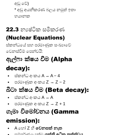
අඩු වේ)

* අඩු අයනීකරණ බලය නමුත් ඉතා 
22.3 න්‍යෂ්ටික සමීකරණ 
(Nuclear Equations)
ස්කන්ධයේ සහ පරමාණුක සංඛ්‍යාවේ 
වෙනස්වීම් පෙන්වයි:
ඇල්ෆා ක්ෂය වීම (Alpha 
decay):
ස්කන්ධ අංකය A → A − 4
පරමාණුක අංකය Z → Z − 2
බීටා ක්ෂය වීම (Beta decay):
ස්කන්ධ අංකය A → A
පරමාණුක අංකය Z → Z + 1
ගැමා විමෝචනය (Gamma 
emission):
A හෝ Z හි 
වෙනසක් නැත
සම්පූර්ණයෙන්ම 
ශක්ති අධික තත්ත්වය 