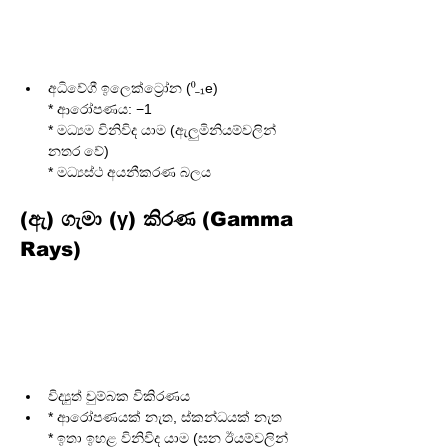
අධිවේගී ඉලෙක්ට්‍රෝන (⁰₋₁e)
* ආරෝපණය: −1

* මධ්‍යම විනිවිද යාම (ඇලුමිනියම්වලින් 
නතර වේ)

(ඇ) ගැමා (γ) කිරණ (Gamma 
Rays)
විද්‍යුත් චුම්බක විකිරණය
* ආරෝපණයක් නැත, ස්කන්ධයක් නැත

* ඉතා ඉහළ විනිවිද යාම (ඝන ඊයම්වලින් 