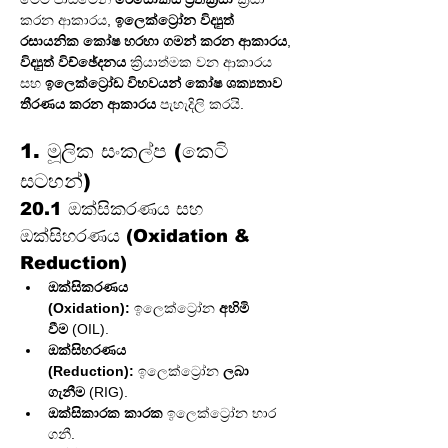
කරන ආකාරය, 
ඉලෙක්ට්‍රෝන විද්‍යුත් 
රසායනික කෝෂ හරහා ගමන් කරන ආකාරය
, 
විද්‍යුත් විච්ඡේදනය
 ක්‍රියාත්මක වන ආකාරය 
සහ 
ඉලෙක්ට්‍රෝඩ විභවයන් කෝෂ ශක්‍යතාව 
තීරණය කරන ආකාරය
 පැහැදිලි කරයි.
1. මූලික සංකල්ප (කෙටි 
සටහන්)
20.1 ඔක්සිකරණය සහ 
ඔක්සිහරණය (Oxidation & 
Reduction)
ඔක්සිකරණය 
(Oxidation):
 ඉලෙක්ට්‍රෝන 
අහිමි 
වීම
 (OIL).
ඔක්සිහරණය 
(Reduction):
 ඉලෙක්ට්‍රෝන 
ලබා 
ගැනීම
 (RIG).
ඔක්සිකාරක කාරක
 ඉලෙක්ට්‍රෝන භාර 
ගනී.