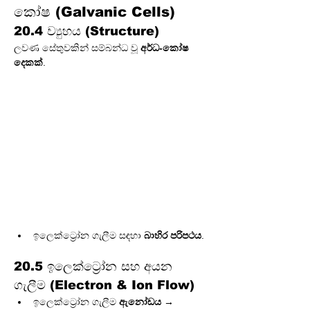
කෝෂ (Galvanic Cells)
20.4 ව්‍යුහය (Structure)
ලවණ සේතුවකින් සම්බන්ධ වූ 
අර්ධ-කෝෂ 
දෙකක්
.
ඉලෙක්ට්‍රෝන ගැලීම සඳහා 
බාහිර පරිපථය
.
20.5 ඉලෙක්ට්‍රෝන සහ අයන 
ගැලීම (Electron & Ion Flow)
ඉලෙක්ට්‍රෝන ගැලීම 
ඇනෝඩය → 