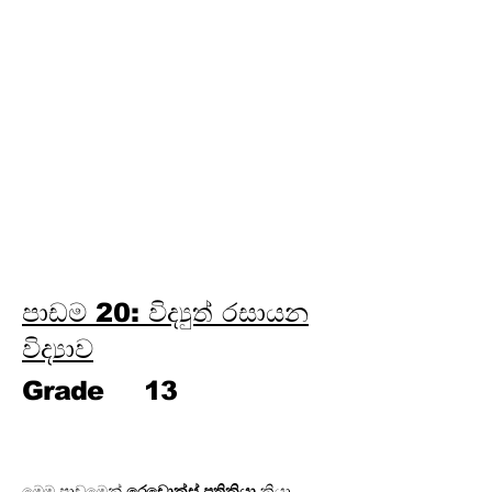
ලෝහ විද්‍යාව
පාඩම 24: පාරිසරික රසායන
විද්‍යාව
පාඩම 25: ජල රසායන විද්‍යාව
පාඩම 26: කාර්මික රසායන
විද්‍යාව
පාඩම 27: විශ්ලේෂණ රසායන
විද්‍යාව
පාඩම 28: කාබනික රසායන
විද්‍යාව
පාඩම 20: විද්‍යුත් රසායන
විද්‍යාව
Grade
13
මෙම පාඩමෙන් 
රෙඩොක්ස් ප්‍රතික්‍රියා
 ක්‍රියා 