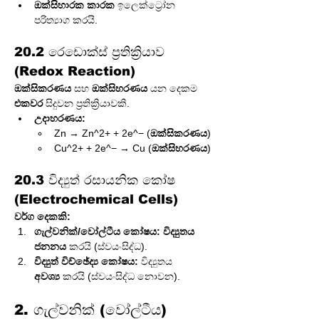
ඔක්සිහාරක කාරක
 ඉලෙක්ට්‍රෝන 
පරිත්‍යාග කරයි.
20.2 රෙඩොක්ස් ප්‍රතික්‍රියාව 
(Redox Reaction)
ඔක්සිකරණය
 සහ 
ඔක්සිහරණය
 යන දෙකම 
එකවර
 සිදුවන ප්‍රතික්‍රියාවකි.
උදාහරණය:
Zn → Zn^2+ + 2e^− (
ඔක්සිකරණය
)
Cu^2+ + 2e^− → Cu (
ඔක්සිහරණය
)
20.3 විද්‍යුත් රසායනික කෝෂ 
(Electrochemical Cells)
වර්ග දෙකකි:
ගැල්වනික්/වෝල්ටීය කෝෂය:
විද්‍යුතය 
ජනනය
 කරයි (ස්වයංසිද්ධ).
විද්‍යුත් විච්ඡේද්‍ය කෝෂය:
 විද්‍යුතය 
අවශ්‍ය
 කරයි (ස්වයංසිද්ධ නොවන).
2. ගැල්වනික් (වෝල්ටීය) 