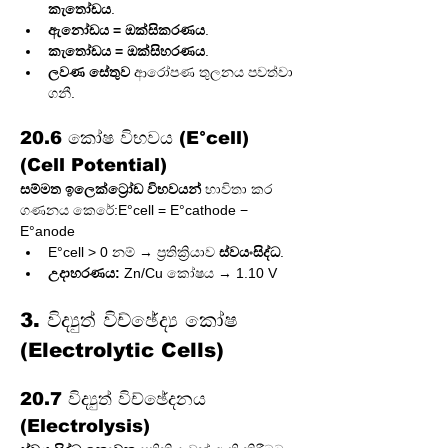
කැතෝඩය
.
ඇනෝඩය = ඔක්සිකරණය
.
කැතෝඩය = ඔක්සිහරණය
.
ලවණ සේතුව
 ආරෝපණ තුලනය පවත්වා 
ගනී.
20.6 කෝෂ විභවය (E°cell) 
(Cell Potential)
සම්මත ඉලෙක්ට්‍රෝඩ විභවයන්
 භාවිතා කර 
ගණනය කෙරේ:E°cell = E°cathode − 
E°anode
E°cell > 0 නම් → ප්‍රතික්‍රියාව 
ස්වයංසිද්ධ
.
උදාහරණය:
 Zn/Cu කෝෂය → 1.10 V
3. විද්‍යුත් විච්ඡේද්‍ය කෝෂ 
(Electrolytic Cells)
20.7 විද්‍යුත් විච්ඡේදනය 
(Electrolysis)