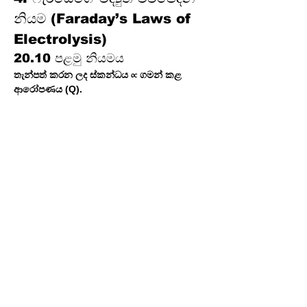
නියම (Faraday’s Laws of 
Electrolysis)
20.10 පළමු නියමය
තැන්පත් කරන ලද ස්කන්ධය ∝ ගමන් කළ 
ආරෝපණය (Q).
20.11 දෙවන නියමය
එකම ආරෝපණය
 සඳහා, 
ස්කන්ධය ∝ තුල්‍ය බර
.
20.12 ප්‍රධාන සූත්‍රය
ස්කන්ධය = (Q × M) ÷ (n × F)
Q = I × t (
ආරෝපණය
)
M = 
මවුලික ස්කන්ධය
n = 
සංක්‍රමණය වූ ඉලෙක්ට්‍රෝන ගණන
F = 96500 C/mol (
ෆැරඩේ නියතය
)
5. විභාග සඳහා උපදෙස් සහ 
උපක්‍රම