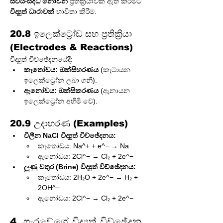
ස්වයංසිද්ධ නොවන
 ප්‍රතික්‍රියාවක් ඇති කිරීමට 
විද්‍යුත් ධාරාවක්
 භාවිතා කිරීම.
20.8 ඉලෙක්ට්‍රෝඩ සහ ප්‍රතික්‍රියා 
(Electrodes & Reactions)
විද්‍යුත් විච්ඡේදනයේදී:
කැතෝඩය:
ඔක්සිහරණය
 (කැටායන 
ඉලෙක්ට්‍රෝන ලබා ගනී).
ඇනෝඩය:
ඔක්සිකරණය
 (ඇනායන 
ඉලෙක්ට්‍රෝන අහිමි වේ).
20.9 උදාහරණ (Examples)
විලීන NaCl විද්‍යුත් විච්ඡේදනය:
කැතෝඩය: Na^+ + e^− → Na
ඇනෝඩය: 2Cl^− → Cl₂ + 2e^−
ලුණු වතුර (Brine) විද්‍යුත් විච්ඡේදනය:
කැතෝඩය: 2H₂O + 2e^− → H₂ + 
2OH^−
ඇනෝඩය: 2Cl^− → Cl₂ + 2e^−
4. ෆැරඩේගේ විද්‍යුත් විච්ඡේදන 