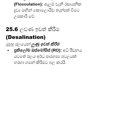
(Flocculation):
 ඇලූම් වැනි රසායනික 
ද්‍රව්‍ය මඟින් කොලොයිඩ තැන්පත් වීමට 
උපකාරී වේ.
25.6 ලවණ ඉවත් කිරීම 
(Desalination)
මුහුදු ජලයෙන් 
ලුණු ඉවත් කිරීම
:
ප්‍රතිලෝම ඔස්මෝසිස් (RO):
 අධි පීඩනය 
යටතේ ජලය අර්ධ පාරගම්‍ය පටලයක් 
හරහා ගමන් කිරීමට බල කරයි.