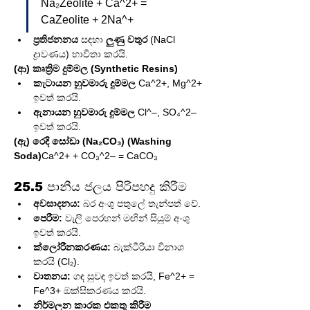
Na₂Zeolite + Ca^2+ = 
CaZeolite + 2Na^+
ප්‍රතිජනනය
 සඳහා 
ලුණු වතුර
 (NaCl 
ද්‍රාවණය) භාවිතා කරයි.
(ආ) කෘත්‍රිම දුම්මල (Synthetic Resins)
කැටායන හුවමාරු දුම්මල
 Ca^2+, Mg^2+ 
ඉවත් කරයි.
ඇනායන හුවමාරු දුම්මල
 Cl^–, SO₄^2– 
ඉවත් කරයි.
(ඇ) රෙදි සෝඩා (Na₂CO₃) (Washing 
Soda)
Ca^2+ + CO₃^2– = CaCO₃
25.5 පානීය ජලය පිරිපහදු කිරීම 
අවසාදනය:
 බර අංශු පතුලේ තැන්පත් වේ.
පෙරීම:
 වැලි පෙරහන් මඟින් සියුම් අංශු 
ඉවත් කරයි.
ක්ලෝරීනකරණය:
 බැක්ටීරියා විනාශ 
කරයි (Cl₂).
වාතනය:
 ගඳ සුවඳ ඉවත් කරයි, Fe^2+ = 
Fe^3+ ඔක්සිකරණය කරයි.
නිර්මලන කාරක එකතු කිරීම 