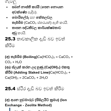
ගැටලු 
සබන් නාස්ති කරයි
 (
පෙන නොයන 
අවක්ෂේප
 සෑදීම).
බොයිලේරු
 සහ 
කේතලවල 
තැම්බීම
 (CaCO₃ ස්තරයක්) ඇති කරයි.
තාපන පද්ධතිවල කාර්යක්ෂමතාව 
අඩු
 කරයි.
25.3 තාවකාලික දැඩි බව ඉවත් 
කිරීම 
(අ) තැම්බීම (Boiling)
Ca(HCO₃)₂ = CaCO₃ + 
CO₂ + H₂O
(ආ) ස්ලැක් කරන ලද හුණු (Ca(OH)₂) එකතු 
කිරීම (Adding Slaked Lime)
Ca(HCO₃)₂ + 
Ca(OH)₂ = 2CaCO₃ + 2H₂O
25.4 ස්ථිර දැඩි බව ඉවත් කිරීම 
(අ) අයන හුවමාරුව (සීඕලයිට් ක්‍රමය) (Ion 
Exchange - Zeolite Method)