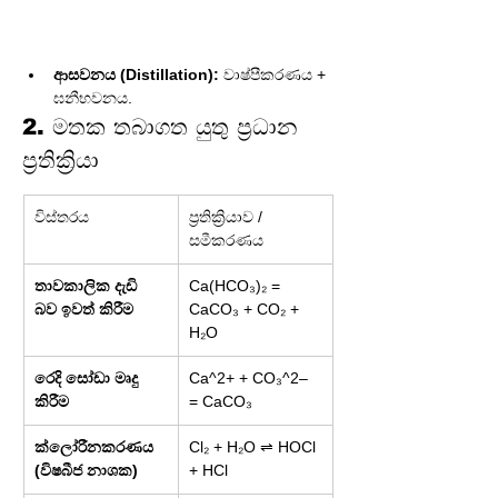
ආසවනය (Distillation):
 වාෂ්පීකරණය + 
ඝනීභවනය.
2. මතක තබාගත යුතු ප්‍රධාන 
ප්‍රතික්‍රියා
විස්තරය
ප්‍රතික්‍රියාව / 
සමීකරණය
තාවකාලික දැඩි 
Ca(HCO₃)₂ = 
බව ඉවත් කිරීම
CaCO₃ + CO₂ + 
H₂O
රෙදි සෝඩා මෘදු 
Ca^2+ + CO₃^2– 
කිරීම
= CaCO₃
ක්ලෝරීනකරණය 
Cl₂ + H₂O ⇌ HOCl 
(විෂබීජ නාශක)
+ HCl