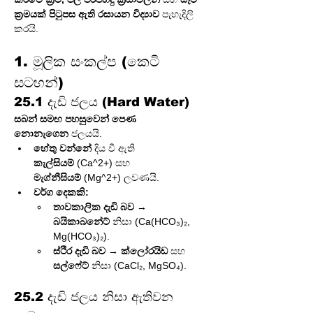
ක්‍රමයක් පිටුපස ඇති රසායන විද්‍යාව
 පැහැදිලි 
කරයි.
1. මූලික සංකල්ප (කෙටි 
සටහන්)
25.1 දැඩි ජලය (Hard Water)
සබන් සමඟ පහසුවෙන් පෙණ 
නොනැගෙන
 ජලයයි.
හේතු වන්නේ
 දිය වී ඇති 
කැල්සියම්
 (Ca^2+) සහ 
මැග්නීසියම්
 (Mg^2+) ලවණයි.
වර්ග දෙකකි:
තාවකාලික දැඩි බව
 → 
බයිකාබනේට්
 නිසා (Ca(HCO₃)₂, 
Mg(HCO₃)₂).
ස්ථිර දැඩි බව
 → 
ක්ලෝරයිඩ
 සහ 
සල්ෆේට්
 නිසා (CaCl₂, MgSO₄).
25.2 දැඩි ජලය නිසා ඇතිවන 