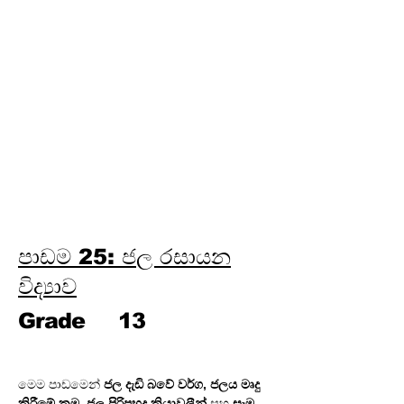
ලෝහ විද්‍යාව
පාඩම 24: පාරිසරික රසායන
විද්‍යාව
පාඩම 25: ජල රසායන විද්‍යාව
පාඩම 26: කාර්මික රසායන
විද්‍යාව
පාඩම 27: විශ්ලේෂණ රසායන
විද්‍යාව
පාඩම 28: කාබනික රසායන
විද්‍යාව
පාඩම 25: ජල රසායන
විද්‍යාව
Grade
13
මෙම පාඩමෙන් 
ජල දැඩි බවේ වර්ග, ජලය මෘදු 
කිරීමේ ක්‍රම, ජල පිරිපහදු ක්‍රියාවලීන්
 සහ 
සෑම 