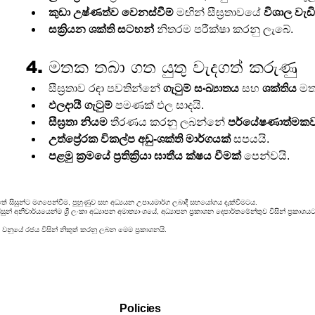
කුඩා උෂ්ණත්ව වෙනස්වීම්
 මඟින් සීඝ්‍රතාවයේ 
විශාල වැඩ
සක්‍රියන ශක්ති සටහන්
 නිතරම පරීක්ෂා කරනු ලැබේ.
4. මතක තබා ගත යුතු වැදගත් කරුණු
සීඝ්‍රතාව රඳා පවතින්නේ 
ගැටුම් සංඛ්‍යාතය
 සහ 
ශක්තිය
 ම
ඵලදායී ගැටුම්
 පමණක් ඵල සාදයි.
සීඝ්‍රතා නියම
 තීරණය කරනු ලබන්නේ 
පර්යේෂණාත්මක
උත්ප්‍රේරක
විකල්ප අඩු-ශක්ති මාර්ගයක්
 සපයයි.
පළමු ක්‍රමයේ ප්‍රතික්‍රියා
ඝාතීය ක්ෂය වීමක්
 පෙන්වයි.
ේ සිසුන්ට මගපෙන්වීම, පුහුණුව සහ අධ්‍යයන උපායමාර්ග ලබාදී සහයෝගය දැක්වීමටය.
ුන් අනිවාර්යයෙන්ම ශ්‍රී ලංකා අධ්‍යාපන අමාත්‍යාංශයේ, අධ්‍යාපන ප්‍රකාශන දෙපාර්තමේන්තුව විසින් ප්‍
 වනුයේ රජය විසින් නිකුත් කරනු ලබන මෙම ප්‍රකාශනයි.
Policies