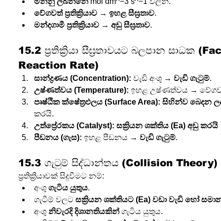
මනිනු ලබන්නේ
 mol dm^−3 s^−1 වලින්.
වේගවත් ප්‍රතික්‍රියාව
 → 
ඉහළ සීඝ්‍රතාව
.
මන්දගාමී ප්‍රතික්‍රියාව
 → 
අඩු සීඝ්‍රතාව
.
15.2 ප්‍රතික්‍රියා සීඝ්‍රතාවයට බලපාන සාධක (F
Reaction Rate)
සාන්ද්‍රණය (Concentration):
 වැඩි අංශු → 
වැඩි ගැටුම්
.
උෂ්ණත්වය (Temperature):
 ඉහළ උෂ්ණත්වය → වේග
පෘෂ්ඨික ක්ෂේත්‍රඵලය (Surface Area):
සිහින්ව බෙදන ලද ඝ
කරයි.
උත්ප්‍රේරකය (Catalyst):
සක්‍රියන ශක්තිය (Ea) අඩු කරයි
පීඩනය (ගැස):
 ඉහළ පීඩනය → 
වැඩි ගැටුම්
.
15.3 ගැටුම් සිද්ධාන්තය (Collision Theory)
ප්‍රතික්‍රියාවක් සිදුවීමට නම්:
අංශු 
ගැටිය යුතුය
.
ගැටීම් වලට 
සක්‍රියන ශක්තියට (Ea) වඩා වැඩි හෝ සමා
අංශු 
නිවැරදි දිශානතියකින්
 ගැටිය යුතුය.