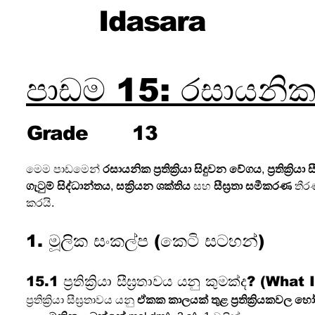
Idasara
පාඩම 15: රසායනි
Grade
13
මෙම පාඩමෙන් 
රසායනික ප්‍රතික්‍රියා සිදුවන වේගය
, 
ප්‍රතික්‍ර
ගැටුම් සිද්ධාන්තය
, 
සක්‍රියන ශක්තිය
 සහ 
සීඝ්‍රතා සමීකරණ
 තී
කරයි.
1. මූලික සංකල්ප (කෙටි සටහන්)
15.1 ප්‍රතික්‍රියා සීඝ්‍රතාවය යනු කුමක්ද? (W
ප්‍රතික්‍රියා සීඝ්‍රතාවය යනු 
ඒකක කාලයක් තුළ ප්‍රතික්‍රියකවල 