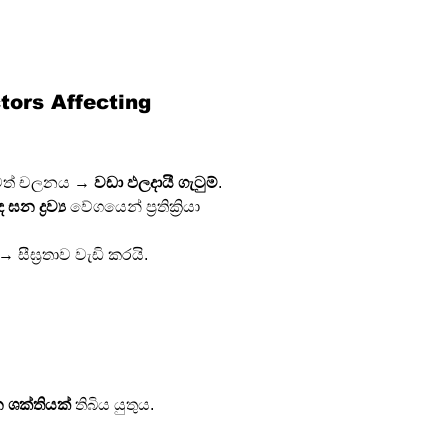
actors Affecting 
වත් චලනය → 
වඩා ඵලදායී ගැටුම්
.
න ද්‍රව්‍ය
 වේගයෙන් ප්‍රතික්‍රියා 
 → සීඝ්‍රතාව වැඩි කරයි.
න ශක්තියක්
 තිබිය යුතුය.