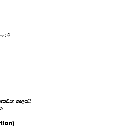
 පවතී.
ට ගතවන කාලය
යි.
ත.
tion)