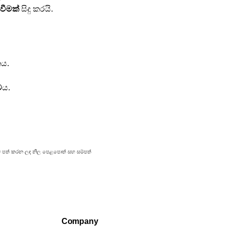
ිවීමක්
 සිදු කරයි.
තය.
ව
ය.
රකාශයට පත් කරන ලද නිල පෙළපොත් සහ සම්පත්
Company