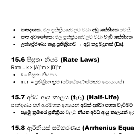
තාපදායක:
 ඵල ප්‍රතික්‍රියකවලට වඩා 
අඩු ශක්තියක
 පවතී.
තාප අවශෝෂක:
 ඵල ප්‍රතික්‍රියකවලට වඩා 
වැඩි ශක්තියක
උත්ප්‍රේරණය කළ ප්‍රතික්‍රියාව
 → 
අඩු කඳු මුදුනක් (Ea)
.
15.6 සීඝ්‍රතා නියම (Rate Laws)
Rate = k × [A]^m × [B]^n
k = සීඝ්‍රතා නියතය
m, n = ප්‍රතික්‍රියා ක්‍රම (පර්යේෂණාත්මකව සොයාගත්)
15.7 අර්ධ ආයු කාලය (t₁/₂) (Half-Life)
සාන්ද්‍රණය එහි ආරම්භක අගයෙන් 
අඩක් දක්වා පහත වැටීම
පළමු ක්‍රමයේ ප්‍රතික්‍රියා
 වලට 
නියත අර්ධ ආයු කාලයක්
 ඇ
15.8 ඇරීනියස් සමීකරණය (Arrhenius Equa