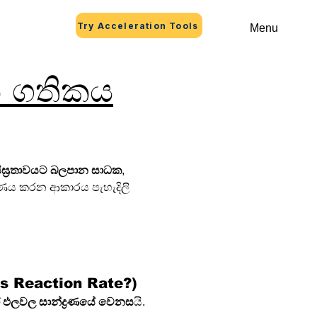
Try Acceleration Tools
Menu
ක ගතිකය
ියා සීඝ්‍රතාවයට බලපාන සාධක
, 
රණය කරන ආකාරය පැහැදිලි 
hat Is Reaction Rate?)
හෝ ඵලවල සාන්ද්‍රණයේ වෙනස
යි.