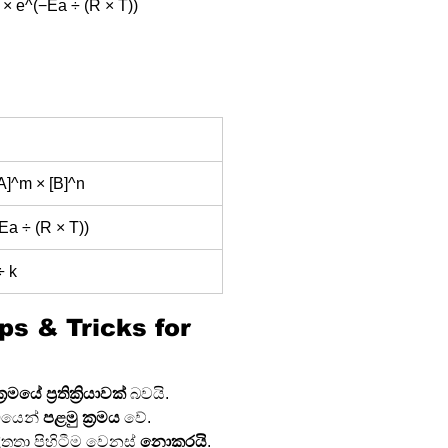
 e^(−Ea ÷ (R × T))
[A]^m × [B]^n
Ea ÷ (R × T))
÷ k
ips & Tricks for 
‍රමයේ ප්‍රතික්‍රියාවක්
 බවයි.
ධයෙන් 
පළමු ක්‍රමය
 වේ.
ිතතා පිහිටීම වෙනස් 
නොකරයි
.