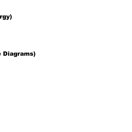
ergy)
le Diagrams)