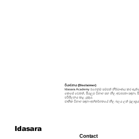
වියාචනය (Disclaimer)
Idasara Academy ඉගෙනුම් සම්පත් නිර්මාණය කර ඇත්ත
කෙසේ වෙතත්, සියලුම විභාග සහ නිල අවශ්‍යතා සඳහා, සිස
පරිශීලනය කළ යුතුය.
ජාතික විභාග සඳහා අන්තර්ගතයේ නිල බලය ලත් මූලාශ්‍රය
Idasara
Contact