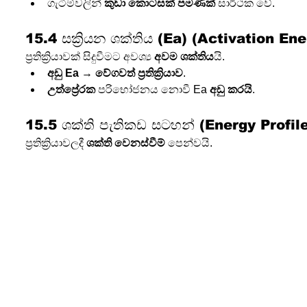
ගැටීම්වලින් 
කුඩා කොටසක් පමණක්
 සාර්ථක වේ.
15.4 සක්‍රියන ශක්තිය (Ea) (Activation En
ප්‍රතික්‍රියාවක් සිදුවීමට අවශ්‍ය 
අවම ශක්තිය
යි.
අඩු Ea
 → 
වේගවත් ප්‍රතික්‍රියාව
.
උත්ප්‍රේරක
 පරිභෝජනය නොවී Ea 
අඩු කරයි
.
15.5 ශක්ති පැතිකඩ සටහන් (Energy Profi
ප්‍රතික්‍රියාවලදී 
ශක්ති වෙනස්වීම්
 පෙන්වයි.