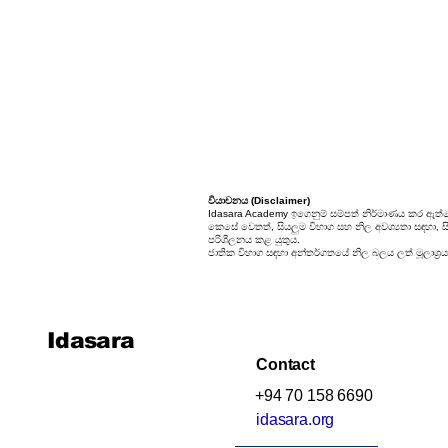
වියාචනය (Disclaimer)
Idasara Academy ඉගෙනුම් සම්පත් නිර්මාණය කර ඇත්ත
කෙසේ වෙතත්, සියලුම විභාග සහ නිල අවශ්‍යතා සඳහා, සිස
පරිශීලනය කළ යුතුය.
ජාතික විභාග සඳහා අන්තර්ගතයේ නිල බලය ලත් මූලාශ්‍රය
Idasara
Contact
+94 70 158 6690
idasara.org