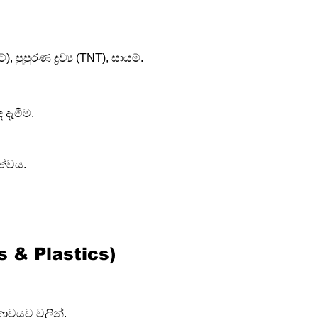
පුපුරණ ද්‍රව්‍ය (TNT), සායම්.
 දැමීම.
ණත්වය.
rs & Plastics)
කාවයව වලින්.