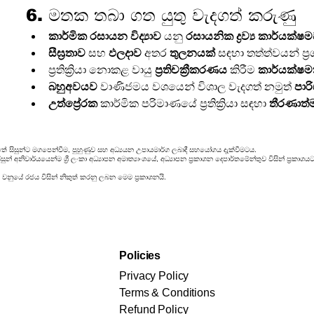
6. මතක තබා ගත යුතු වැදගත් කරුණු
කාර්මික රසායන විද්‍යාව
 යනු 
රසායනික ද්‍රව්‍ය කාර්යක්ෂ
සීඝ්‍රතාව
 සහ 
ඵලදාව
 අතර 
තුලනයක්
 සඳහා තත්ත්වයන් ප්
ප්‍රතික්‍රියා නොකළ වායු 
ප්‍රතිචක්‍රීකරණය
 කිරීම 
කාර්යක්ෂ
බහුඅවයව
 වාණිජමය වශයෙන් විශාල වැදගත් නමුත් 
පාර
උත්ප්‍රේරක
 කාර්මික පරිමාණයේ ප්‍රතික්‍රියා සඳහා 
තීරණාත
ේ සිසුන්ට මගපෙන්වීම, පුහුණුව සහ අධ්‍යයන උපායමාර්ග ලබාදී සහයෝගය දැක්වීමටය.
ුන් අනිවාර්යයෙන්ම ශ්‍රී ලංකා අධ්‍යාපන අමාත්‍යාංශයේ, අධ්‍යාපන ප්‍රකාශන දෙපාර්තමේන්තුව විසින් ප්‍
 වනුයේ රජය විසින් නිකුත් කරනු ලබන මෙම ප්‍රකාශනයි.
Policies
Privacy Policy
Terms & Conditions
Refund Policy