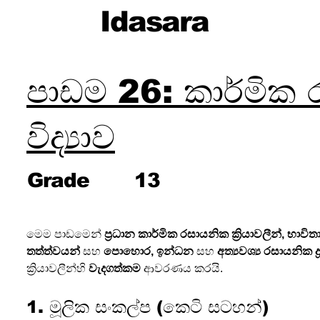
Idasara
පාඩම 26: කාර්මික
විද්‍යාව
Grade
13
මෙම පාඩමෙන් 
ප්‍රධාන කාර්මික රසායනික ක්‍රියාවලීන්, භාවි
තත්ත්වයන්
 සහ 
පොහොර, ඉන්ධන
 සහ 
අත්‍යවශ්‍ය රසායනික ද්‍ර
ක්‍රියාවලීන්හි 
වැදගත්කම
 ආවරණය කරයි.
1. මූලික සංකල්ප (කෙටි සටහන්)