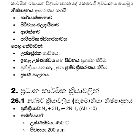
කාර්මික රසායන විද්‍යාව පහත දේ කෙරෙහි අවධානය යොමු ක
නිෂ්පාදනය
 ආවරණය කරයි:
කාර්යක්ෂමතාව
පිරිවැය-ඵලදායීතාව
ආරක්ෂාව
පාරිසරික තිරසාරභාවය
පොදු තේමාවන්:
උත්ප්‍රේරක
 භාවිතය.
ඉහළ උෂ්ණත්වය
 සහ 
පීඩනය
 ප්‍රශස්ත කිරීම.
ප්‍රතික්‍රියා නොකළ ද්‍රව්‍ය 
ප්‍රතිචක්‍රීකරණය
 කිරීම.
දූෂණ පාලනය
.
2. ප්‍රධාන කාර්මික ක්‍රියාවලීන්
26.1 හේබර් ක්‍රියාවලිය (ඇමෝනියා නිෂ්පාදනය
ප්‍රතික්‍රියාව:
N₂ + 3H₂ ⇌ 2NH₃ (ΔH < 0)
තත්ත්වයන්:
උෂ්ණත්වය:
 450°C
පීඩනය:
 200 atm