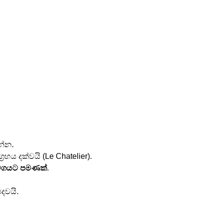
න්න.
්‍රහය දක්වයි (Le Chatelier).
ේගයට පමණක්
.
පදවයි.