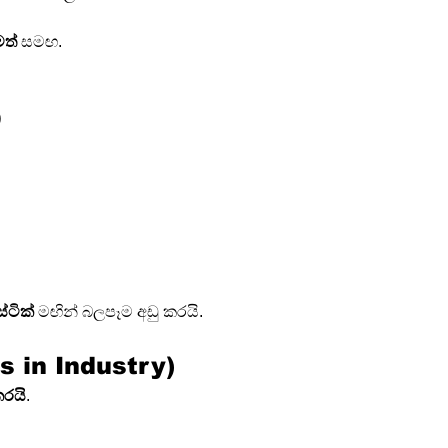
මත්
 සමඟ.
)
්ටික්
 මඟින් බලපෑම අඩු කරයි.
ts in Industry)
කරයි
.