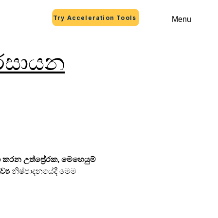
Try Acceleration Tools
Menu
 රසායන
තා කරන උත්ප්‍රේරක, මෙහෙයුම් 
ව්‍ය
 නිෂ්පාදනයේදී මෙම 