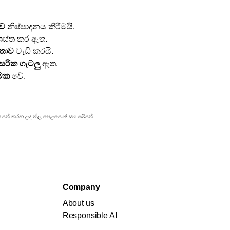
මව
 නිෂ්පාදනය කිරීමයි.
‍රශස්ත කර ඇත.
මතාව
 වැඩි කරයි.
ිසරික ගැටලු
 ඇත.
්මක
 වේ.
රකාශයට පත් කරන ලද නිල පෙළපොත් සහ සම්පත්
Company
About us
Responsible AI