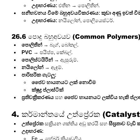
උදාහරණය:
 එතීන → පොලිතීන්.
ඝනීභවනය වීමේ බහුඅවයවීකරණය:
කුඩා අණු ඉවත් වී
උදාහරණය:
 නයිලෝන්, පොලියෙස්ටර්.
26.6 පොදු බහුඅවයව (Common Polymers
පොලිතීන්
 → බෑග්, බෝතල්.
PVC
 → පයිප්ප, කේබල්.
පොලිස්ටයිරීන්
 → ඇසුරුම්.
නයිලෝන්
 → ඇඳුම්.
පාරිසරික ගැටලු:
ජෛව හායනයට ලක් නොවීම
ක්ෂුද්‍ර ප්ලාස්ටික්
ප්‍රතිචක්‍රීකරණය
 සහ 
ජෛව හායනයට ලක්විය හැකි ප්ලාස
4. කර්මාන්තයේ උත්ප්‍රේරක (Catalys
උත්ප්‍රේරක
 සක්‍රියන ශක්තිය අඩු කරයි සහ 
සීඝ්‍රතාව වැඩි 
උදාහරණ:
Fe → හේබර් ක්‍රියාවලිය