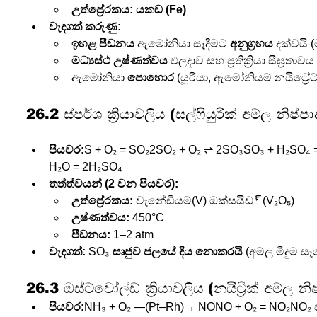
උත්ප්‍රේරකය:
යකඩ (Fe)
වැදගත් කරුණු:
ඉහළ පීඩනය
 ඇමෝනියා සෑදීමට 
අනුග්‍රහය
 දක්වයි 
මධ්‍යස්ථ උෂ්ණත්වය
 ඵලදාව සහ ප්‍රතික්‍රියා සීඝ්‍රතාව
ඇමෝනියා 
පොහොර
 (යූරියා, ඇමෝනියම් නයිට්‍රේට
26.2 ස්පර්ශ ක්‍රියාවලිය (සල්ෆියුරික් අම්ල නිෂ්ප
පියවර:
S + O₂ = SO₂2SO₂ + O₂ ⇌ 2SO₃SO₃ + H₂SO₄ =
H₂O = 2H₂SO₄
තත්ත්වයන් (2 වන පියවර):
උත්ප්‍රේරකය:
 වැනේඩියම්(V) ඔක්සයිඩ్ (V₂O₅)
උෂ්ණත්වය:
 450°C
පීඩනය:
 1–2 atm
වැදගත්:
 SO₃ 
සෘජුව ජලයේ දිය නොකරයි
 (අම්ල මීදුම සෑ
26.3 ඔස්ට්වෝල්ඩ් ක්‍රියාවලිය (නයිට්‍රික් අම්ල න
පියවර:
NH₃ + O₂ —(Pt–Rh)→ NONO + O₂ = NO₂NO₂ 