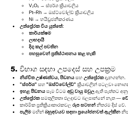
V₂O₅ → ස්පර්ශ ක්‍රියාවලිය
Pt–Rh → ඔස්ට්වෝල්ඩ් ක්‍රියාවලිය
Ni → හයිඩ්‍රජනීකරණය
උත්ප්‍රේරක විය යුත්තේ:
කාර්යක්ෂම
ලාභදායී
දිගු කල් පවතින
පහසුවෙන් ප්‍රතිස්ථාපනය කළ හැකි
5. විභාග සඳහා උපදෙස් සහ උපක්‍රම
නිශ්චිත උෂ්ණත්වය, පීඩනය
 සහ 
උත්ප්‍රේරක
 දැනගන්න.
"ස්පර්ශ"
 සහ 
"ඔස්ට්වෝල්ඩ්"
 ක්‍රියාවලීන් පටලවා නොග
ඉහළ පීඩනය
 සෑම විටම 
අඩු වායු මවුල
 ඇති පැත්තට අනුග
උත්ප්‍රේරක
 සමතුලිතතා ඵලදාවට බලපාන්නේ නැත — 
ව
කාර්මික ප්‍රතික්‍රියාකාරකවල 
රූප සටහන්
 නිතරම දිස් වේ.
පැලීම
 මඟින් 
බහුඅවයව සඳහා ප්‍රයෝජනවත් ඇල්කීන
 නි