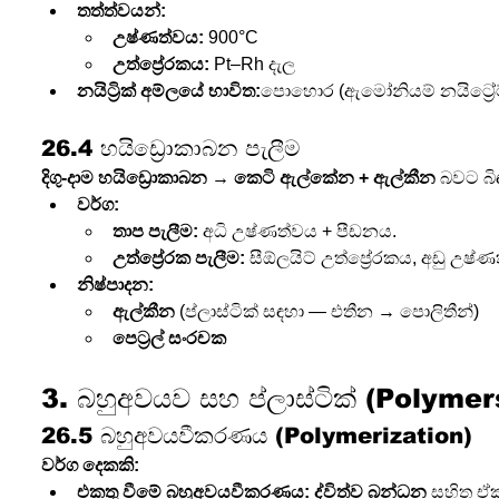
තත්ත්වයන්:
උෂ්ණත්වය:
 900°C
උත්ප්‍රේරකය:
 Pt–Rh දැල
නයිට්‍රික් අම්ලයේ භාවිත:
පොහොර (ඇමෝනියම් නයිට්‍රේට්), 
26.4 හයිඩ්‍රොකාබන පැලීම 
දිගු-දාම හයිඩ්‍රොකාබන → කෙටි ඇල්කේන + ඇල්කීන
 බවට බිඳ
වර්ග:
තාප පැලීම:
 අධි උෂ්ණත්වය + පීඩනය.
උත්ප්‍රේරක පැලීම:
 සීඕලයිට් උත්ප්‍රේරකය, අඩු උෂ්
නිෂ්පාදන:
ඇල්කීන
 (ප්ලාස්ටික් සඳහා — එතීන → පොලිතීන්)
පෙට්‍රල් සංරචක
3. බහුඅවයව සහ ප්ලාස්ටික් (Polyme
26.5 බහුඅවයවීකරණය (Polymerization)
වර්ග දෙකකි:
එකතු වීමේ බහුඅවයවීකරණය:
ද්විත්ව බන්ධන
 සහිත ඒ