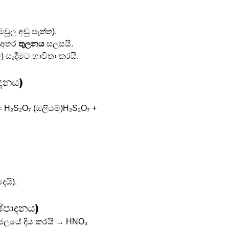
(මවුල අඩු පැත්ත).
ය අතර 
තුලනය
 සලසයි.
්) සෑදීමට භාවිතා කරයි.
ාදනය) 
 H₂S₂O₇ (ඔලියම්)H₂S₂O₇ + 
දෙයි).
ිෂ්පාදනය)
ජලයේ දිය කරයි → HNO₃