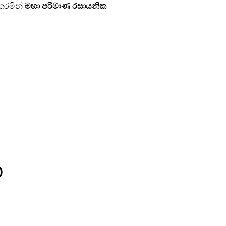
රමින් 
මහා පරිමාණ රසායනික 
) 