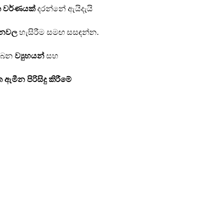
 වර්ණයක්
 දරන්නේ ඇයිදැයි 
ීනවල
 හැසිරීම සමඟ සසඳන්න.
බෙන 
ව්‍යුහයන්
 සහ 
මීන පිරිසිදු කිරීමේ 