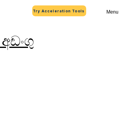
Try Acceleration Tools
Menu
 අඩංගු