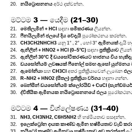
නයිට්‍රොසනනය
 අර්ථ දක්වන්න.
මට්ටම 3 — යෙදීම (21–30)
මෙතිලැමීන් + HCl
 සඳහා 
සමීකරණය
 ලියන්න.
ෆීනයිලැමීන් ජලයේ දිය වේදැයි
 පුරෝකථනය කරන්න.
CH3CH2NHCH3
 යනු 1° , 2° , හෝ 3° 
ඇමීනයක්
 දැයි 
ඇනිලීන් + HNO2 + HCl (0–5°C)
 සඳහා 
ප්‍රතික්‍රියාව
 ලියන
ඇනිලීන් 30°C දී ඩයසෝටීකරණයට භාජනය විය හැකිදැ
ඩයසෝනියම් ලවణයක් ෆීනෝල් සමඟ ඇසෝ යුග්මනය 
ඇමෝනියා
 සහ 
CH3Cl
 අතර ප්‍රතික්‍රියාවෙන් ලැබෙන 
ඵල
R–NH2 + HNO2 (සීතල)
ප්‍රතික්‍රියා වර්ගය
 හඳුනා ගන්න.
බෙන්සීන් ඩයසෝනියම් ක්ලෝරයිඩ් + CuCl (සැන්ඩ්මයර්
ද්විතීයික ඇමීනයක නයිට්‍රොසනනයේ ඵලය
 පුරෝකථන
මට්ටම 4 — විශ්ලේෂණය (31–40)
NH3, CH3NH2, C6H5NH2
 හි භෂ්මීයතාව සසඳන්න.
ඉලෙක්ට්‍රෝන දායක කාණ්ඩ ඇමීන භෂ්මීයතාව වැඩි ක
නයිට්‍රෝ කාණ්ඩ ඇමීනවල භෂ්මීයතාව අඩු කරන්නේ
 ඇය