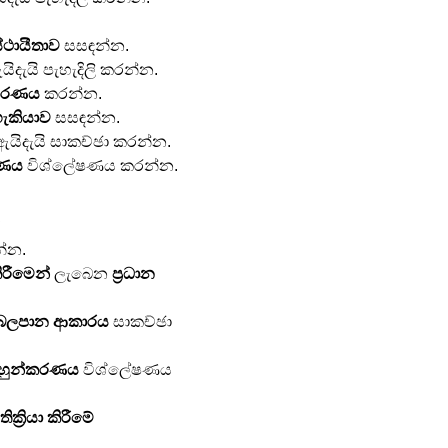
ථායීතාව
 සසඳන්න.
යිදැයි පැහැදිලි කරන්න.
කරණය
 කරන්න.
හැකියාව
 සසඳන්න.
ඇයිදැයි සාකච්ඡා කරන්න.
රණය
 විශ්ලේෂණය කරන්න.
)
න්න.
ිරීමෙන්
 ලැබෙන 
ප්‍රධාන 
 බලපාන ආකාරය
 සාකච්ඡා 
මුහුන්කරණය
 විශ්ලේෂණය 
ක්‍රියා කිරීමේ 