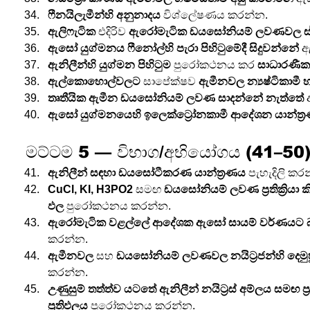
ෆීනයිලැමීන්හි අනුනාදය
 විශ්ලේෂණය කරන්න.
ඇලිෆැටික
 එදිරිව 
ඇරෝමැටික ඩයසෝනියම් ලවණවල ස්
ඇසෝ යුග්මනය ෆීනෝල්හි පැරා පිහිටුමේදී සිදුවන්නේ
 ඇ
ඇනිලීන්හි යුග්මන පිහිටුම
 පුරෝකථනය කර 
සාධාරණී
ඇල්කොහොල්වලට
 සාපේක්ෂව 
ඇමීනවල න්‍යෂ්ටිකාමී 
තෘතීයික ඇමීන ඩයසෝනියම් ලවණ සාදන්නේ නැත්තේ
 
ඇසෝ යුග්මනයෙහි ඉලෙක්ට්‍රෝනකාමී ආදේශන යාන්ත්‍
මට්ටම 5 — විභාග/අභියෝගය (41–50
ඇනිලීන් සඳහා ඩයසෝටීකරණ යාන්ත්‍රණය
 පැහැදිලි කර
CuCl, KI, H3PO2
 සමඟ 
ඩයසෝනියම් ලවණ ප්‍රතික්‍රියා ක
ඵල
 පුරෝකථනය කරන්න.
ඇරෝමැටික වළල්ලේ ආදේශක ඇසෝ සායම් වර්ණයට
කරන්න.
ඇමීනවල
 සහ 
ඩයසෝනියම් ලවණවල නයිට්‍රජන්හි දෙ
කරන්න.
උණුසුම් තත්ත්ව යටතේ ඇනිලීන් නයිට්‍රස් අම්ලය සමඟ ප්‍රති
ප්‍රතිඵලය
 පුරෝකථනය කරන්න.