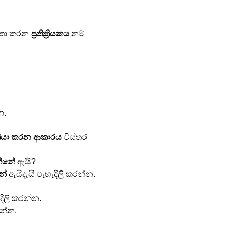
ිතා කරන 
ප්‍රතික්‍රියකය
 නම් 
න.
ක්‍රියා කරන ආකාරය
 විස්තර 
න්නේ
 ඇයි?
නේ
 ඇයිදැයි පැහැදිලි කරන්න.
දිලි කරන්න.
න්න.