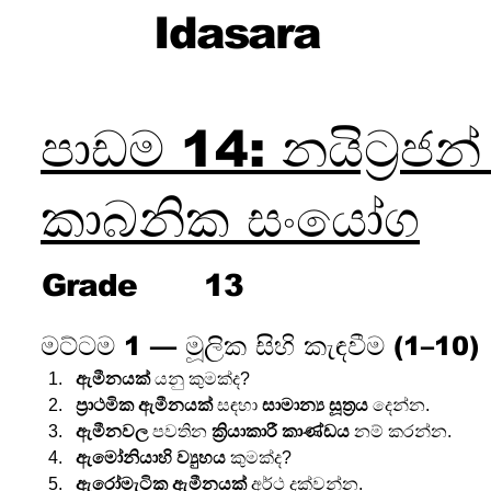
Idasara
පාඩම 14: නයිට්‍රජන්
කාබනික සංයෝග
Grade
13
මට්ටම 1 — මූලික සිහි කැඳවීම (1–10)
ඇමීනයක්
 යනු කුමක්ද?
ප්‍රාථමික ඇමීනයක්
 සඳහා 
සාමාන්‍ය සූත්‍රය
 දෙන්න.
ඇමීනවල
 පවතින 
ක්‍රියාකාරී කාණ්ඩය
 නම් කරන්න.
ඇමෝනියාහි ව්‍යුහය
 කුමක්ද?
ඇරෝමැටික ඇමීනයක්
 අර්ථ දක්වන්න.