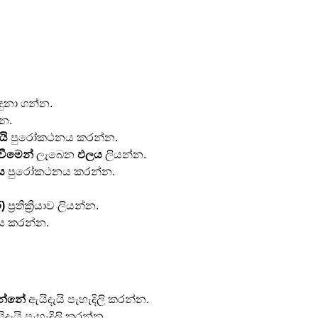
හඳුනා ගන්න.
්න.
යි
 පුරෝකථනය කරන්න.
වීමෙන්
 ලැබෙන 
ඵලය
 ලියන්න.
ය
 පුරෝකථනය කරන්න.
)
 ප්‍රතික්‍රියාව ලියන්න.
ය කරන්න.
රන්නේ
 ඇයිදැයි පැහැදිලි කරන්න.
ිදැයි පැහැදිලි කරන්න.