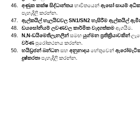
අණුක කක්ෂ සිද්ධාන්තය
 භාවිතයෙන් 
ඇසෝ සායම් අධික
පැහැදිලි කරන්න.
ඇල්කයිල් හැලයිඩවල SN1/SN2 හැසිරීම
ඇල්කයිල් ඇම
ඩයසෝනියම් ලවණවල කාර්මික වැදගත්කම
 ඇගයීම.
N,N-ඩයිමෙතිලැනලීන්
 සමඟ 
යුග්මන ප්‍රතික්‍රියාවකින්
 ලැ
වර්ණ
 පුරෝකථනය කරන්න.
හයිඩ්‍රජන් බන්ධන
 සහ 
අනුනාදය
 හේතුවෙන් 
ඇරෝමැටික ඇ
දුෂ්කරතා
 පැහැදිලි කරන්න.