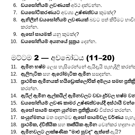
ඩයසෝනියම් ලවණයක්
 අර්ථ දක්වන්න.
ඩයසෝටීකරණයට
 අවශ්‍ය 
උෂ්ණත්වය
 කුමක්ද?
ඇනිලීන්
ඩයසෝනියම් ලවණයක්
 බවට පත් කිරීමට භාව
කරන්න.
ඇසෝ සායමක්
 යනු කුමක්ද?
ඩයසෝනියම් අයනයේ සූත්‍රය
 දෙන්න.
මට්ටම 2 — අවබෝධය (11–20)
ඇමීන භෂ්ම
 ලෙස හැසිරෙන්නේ ඇයිදැයි පැහැදිලි කරන්
ඇලිෆැටික
 සහ 
ඇරෝමැටික ඇමීන
 සසඳන්න.
ප්‍රාථමික ඇමීනයක් හයිඩ්‍රොක්ලෝරික් අම්ලය සමඟ ප්‍රති
කරන්න.
ඇරිල් ඇමීන ඇල්කයිල් ඇමීනවලට වඩා දුර්වල භෂ්ම ව
ඩයසෝනියම් ලවණ කාමර උෂ්ණත්වයේදී අස්ථායී වන්
ඇසෝ සායම් සාදන යුග්මන ප්‍රතික්‍රියාව
 විස්තර කරන්න.
සංයුග්මනය
 මත පදනම්ව 
ඇසෝ සායම්වල වර්ණය
 පැහැ
ප්‍රාථමික, ද්විතීයික
 සහ 
තෘතීයික ඇමීන
 වෙන්කර හඳුනා ග
ඇමීනවලට ලාක්ෂණික "මාළු සුවඳ" ඇත්තේ
 ඇයි?