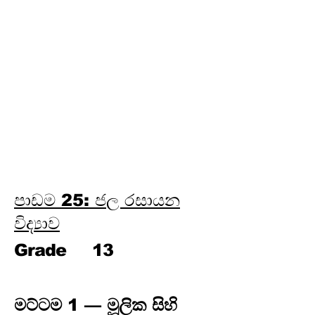
ලෝහ විද්‍යාව
පාඩම 24: පාරිසරික රසායන
විද්‍යාව
පාඩම 25: ජල රසායන විද්‍යාව
පාඩම 26: කාර්මික රසායන
විද්‍යාව
පාඩම 27: විශ්ලේෂණ රසායන
විද්‍යාව
පාඩම 28: කාබනික රසායන
විද්‍යාව
පාඩම 25: ජල රසායන
විද්‍යාව
Grade
13
මට්ටම 1 — මූලික සිහි 