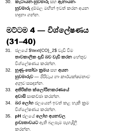
කැටායන-හුවමාරු
 සහ 
ඇනායන-
හුවමාරු
 දුම්මල මඟින් ඉවත් කරන අයන 
හඳුනා ගන්න.
මට්ටම 4 — විශ්ලේෂණය 
(31–40)
ජලයේ $\text{CO}_2$ වැඩි වීම 
තාවකාලික දැඩි බව වැඩි කරන
 හේතුව 
විශ්ලේෂණය කරන්න.
හුණු-සෝඩා ක්‍රමය
 සහ 
අයන 
හුවමාරුව
 — 
පිරිවැය හා කාර්යක්ෂමතාව 
අනුව
 සසඳන්න.
අතිරික්ත ක්ලෝරීනකරණයේ 
අවාසි
 සාකච්ඡා කරන්න.
බර ලෝහ
 ජලයෙන් ඉවත් කළ හැකි ක්‍රම 
විශ්ලේෂණය කරන්න.
pH
 ජලයේ 
ලෝහ අයනවල 
ද්‍රාව්‍යතාවයට
 ඇති බලපෑම පැහැදිලි 
කරන්න.
සෝඩියම් ලවණ දාවන මෘදු 