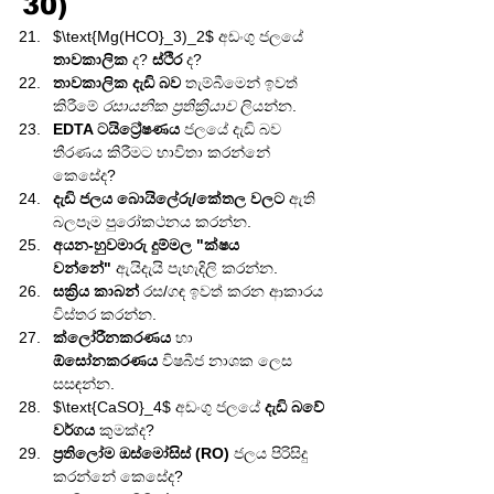
30)
$\text{Mg(HCO}_3)_2$ අඩංගු ජලයේ 
තාවකාලික
 ද? 
ස්ථිර
 ද?
තාවකාලික දැඩි බව
 තැම්බීමෙන් ඉවත් 
කිරීමේ 
රසායනික ප්‍රතික්‍රියාව
 ලියන්න.
EDTA ටයිට්‍රේෂණය
 ජලයේ දැඩි බව 
තීරණය කිරීමට භාවිතා කරන්නේ 
කෙසේද?
දැඩි ජලය බොයිලේරු/කේතල වලට
 ඇති 
බලපෑම පුරෝකථනය කරන්න.
අයන-හුවමාරු දුම්මල "ක්ෂය 
වන්නේ"
 ඇයිදැයි පැහැදිලි කරන්න.
සක්‍රිය කාබන්
 රස/ගඳ ඉවත් කරන ආකාරය 
විස්තර කරන්න.
ක්ලෝරීනකරණය
 හා 
ඕසෝනකරණය
 විෂබීජ නාශක ලෙස 
සසඳන්න.
$\text{CaSO}_4$ අඩංගු ජලයේ 
දැඩි බවේ 
වර්ගය
 කුමක්ද?
ප්‍රතිලෝම ඔස්මෝසිස් (RO)
 ජලය පිරිසිදු 
කරන්නේ කෙසේද?