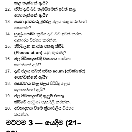
කළ හැක්කේ ඇයි?
ස්ථිර දැඩි බව තැම්බීමෙන් ඉවත් කළ 
නොහැක්කේ ඇයි?
අයන-හුවමාරු දුම්මල
 ජලය මෘදු කරන්නේ 
කෙසේද?
හුණු-සෝඩා ක්‍රමය
 දැඩි බව ඉවත් කරන 
ආකාරය විස්තර කරන්න.
නිර්මලන කාරක එකතු කිරීම 
(Flocculation)
 යනු කුමක්ද?
ජල පිරිපහදුවේදී වාතනය
 භාවිතා 
කරන්නේ ඇයි?
දැඩි ජලය සබන් සමඟ scum (අවක්ෂේප) 
පෙන්වන්නේ ඇයි?
ආසවනය කළ ජලය
 පිරිසිදු ලෙස 
සලකන්නේ ඇයි?
ජල පිරිපහදුවේදී ඇලූම් එකතු 
කිරීමේ
 අරමුණ පැහැදිලි කරන්න.
අවසාදනය වීමේ ක්‍රියාවලිය
 විස්තර 
කරන්න.
මට්ටම 3 — යෙදීම (21–