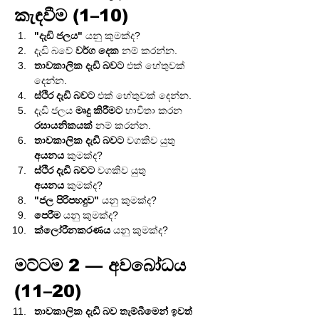
කැඳවීම (1–10)
"දැඩි ජලය"
 යනු කුමක්ද?
දැඩි බවේ 
වර්ග දෙක
 නම් කරන්න.
තාවකාලික දැඩි බවට
 එක් හේතුවක් 
දෙන්න.
ස්ථිර දැඩි බවට
 එක් හේතුවක් දෙන්න.
දැඩි ජලය 
මෘදු කිරීමට
 භාවිතා කරන 
රසායනිකයක්
 නම් කරන්න.
තාවකාලික දැඩි බවට
 වගකිව යුතු 
අයනය
 කුමක්ද?
ස්ථිර දැඩි බවට
 වගකිව යුතු 
අයනය
 කුමක්ද?
"ජල පිරිපහදුව"
 යනු කුමක්ද?
පෙරීම
 යනු කුමක්ද?
ක්ලෝරීනකරණය
 යනු කුමක්ද?
මට්ටම 2 — අවබෝධය 
(11–20)
තාවකාලික දැඩි බව තැම්බීමෙන් ඉවත් 