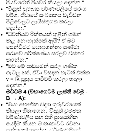
පියවරෙන් පියවර කියලා දෙන්න."
"විද්‍යුත් චුම්බක වර්ණාවලියේ තරංග
වර්ග, ඒවායේ සංඛ්‍යාතය වැඩිවන
පිළිවෙලට ලැයිස්තුගත කරලා
දෙන්න."
"ධ්වනියට රික්තයක් තුළින් ගමන්
කළ නොහැක්කේ ඇයි? ඒ බව
පෙන්වීමට යොදාගන්නා ඝණ්ටා
සරාවේ පරීක්ෂණය සරලව විස්තර
කරන්න."
"මට මේ පාඩමෙන් සරල ගණිත
ගැටලු 3ක්, ඒවා විසඳන හැටිත් එක්ක
v = fλ සූත්‍රය පාවිච්චි කරලා හදලා
දෙන්න."
මට්ටම 4 (විභාගෙටම ලෑස්ති වෙමු -
B → A):
"ඔයා භෞතික විද්‍යා ගුරුවරයෙක්
කියලා හිතාගෙන, 'විද්‍යුත් චුම්බක
වර්ණාවලිය සහ එහි ප්‍රායෝගික
යෙදීම්' කියන මාතෘකාවට රචනා
ප්‍රශ්නයක් හදන්න. වර්ණාවලියේ