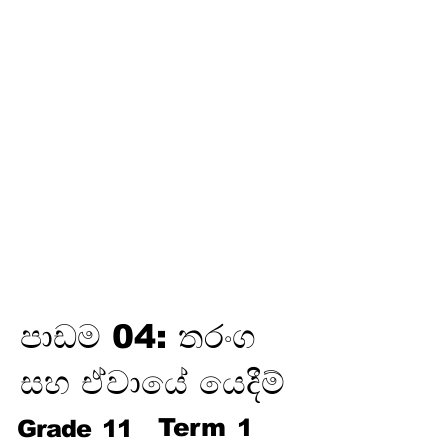
තෙවන
වාරය
විද්‍යුත් උපකරණවල ජවය හා
ශක්තිය
ඉලෙක්ට්‍රොනික් විද්‍යාව
විද්‍යුත් රසායනය
විද්‍යුත් චුම්බකත්වය සහ විද්‍යුත්
චුම්බක ප්‍රේරණය
හයිඩ්‍රොකාබන හා ඒවායේ
ව්‍යුත්පන්න
ජෛවගෝලය
පාඩම 04: තරංග
සහ ඒවායේ යෙදීම්
Term
1
Grade
11