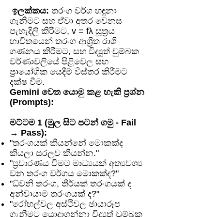
ඉලක්කය:
තරංග වර්ග හඳුනා
ගැනීමට සහ ඒවා අතර වෙනස
පැහැදිලි කිරීමට, v = fλ සූත්‍රය
භාවිතයෙන් තරංග ආශ්‍රිත රාශි
ගණනය කිරීමට, සහ විද්‍යුත් චුම්බක
වර්ණාවලියේ පිළිවෙල සහ
ප්‍රායෝගික යෙදීම් විස්තර කිරීමට
දක්ෂ වීම.
Gemini වෙත යොමු කළ හැකි ප්‍රශ්න
(Prompts):
මට්ටම 1 (මුල සිට පටන් ගමු - Fail
→ Pass):
"තරංගයක් කියන්නේ මොකක්ද
කියලා සරලව කියන්න."
"ප්‍රචාරණය වීමට මාධ්‍යයක් අත්‍යවශ්‍ය
වන තරංග වර්ගය මොකක්ද?"
"ධ්වනි තරංග, තීර්යක් තරංගයක් ද
අන්වායාම තරංගයක් ද?"
"රෝහල්වල අස්ථිවල ඡායාරූප
ගැනීමට යොදාගන්නා විද්‍යුත් චුම්බක