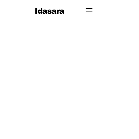
Idasara
10
ශ්‍රේණිය
පළමු
වාරය
1. ජීවයේ රසායනික පදනම
2. සරල රේඛීය චලිතය
3. පදාර්ථයේ ව්‍යුහය
4. චලිතය පිළිබඳ නිව්ටන්
නියම
5. සර්ෂණය