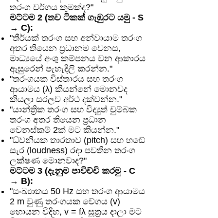
තරංග වර්ගය කුමක්ද?"
මට්ටම 2 (තව ටිකක් ගැඹුරට යමු - S
→ C):
"තීර්යක් තරංග සහ අන්වායාම තරංග
අතර තියෙන ප්‍රධානම වෙනස,
මාධ්‍යයේ අංශු කම්පනය වන ආකාරය
ඇසුරෙන් පැහැදිලි කරන්න."
"තරංගයක විස්තාරය සහ තරංග
ආයාමය (λ) කියන්නේ මොනවද
කියලා සරලව අර්ථ දක්වන්න."
"යාන්ත්‍රික තරංග සහ විද්‍යුත් චුම්බක
තරංග අතර තියෙන ප්‍රධාන
වෙනස්කම් 2ක් මට කියන්න."
"ධ්වනියක තාරතාව (pitch) සහ හඬේ
සැර (loudness) රඳා පවතින තරංග
ලක්ෂණ මොනවාද?"
මට්ටම 3 (දැනුම පාවිච්චි කරමු - C
→ B):
"සංඛ්‍යාතය 50 Hz සහ තරංග ආයාමය
2 m වුණු තරංගයක වේගය (v)
හොයන විදිහ, v = fλ සූත්‍රය දාලා මට