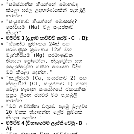
"සමස්ථානික කියන්නේ මොනවද
කියලා සරල උදාහරණයකින් පැහැදිලි
කරන්න."
"සංයුජතාව කියන්නේ මොකක්ද?
සෝඩියම් (Na) වල සංයුජතාව
කීයද?"
මට්ටම 3 (දැනුම පාවිච්චි කරමු - C → B):
"ස්කන්ධ ක්‍රමාංකය 24ක් සහ
පරමාණුක ක්‍රමාංකය 12ක් වන
මැග්නීසියම් (Mg) පරමාණුවක
තියෙන ප්‍රෝටෝන, නියුට්‍රෝන සහ
ඉලෙක්ට්‍රෝන ගණන හොයන විදිහ
මට කියලා දෙන්න."
"කැල්සියම් (Ca, සංයුජතාව 2) සහ
ක්ලෝරීන් (Cl, සංයුජතාව 1) එකතු
වෙලා හැදෙන සංයෝගයේ රසායනික
සූත්‍රය ලියන පියවර මට පැහැදිලි
කරන්න."
"මට ආවර්තිතා වගුවේ පළමු මූලද්‍රව්‍ය
20 මතක තියාගන්න ලේසි ක්‍රමයක්
කියලා දෙන්න."
මට්ටම 4 (විභාගෙටම ලෑස්ති වෙමු - B →
A):