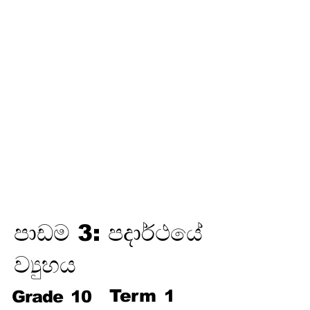
තෙවන
වාරය
විද්‍යුත් උපකරණවල ජවය හා
ශක්තිය
ඉලෙක්ට්‍රොනික් විද්‍යාව
විද්‍යුත් රසායනය
විද්‍යුත් චුම්බකත්වය සහ විද්‍යුත්
චුම්බක ප්‍රේරණය
හයිඩ්‍රොකාබන හා ඒවායේ
ව්‍යුත්පන්න
ජෛවගෝලය
පාඩම 3: පදාර්ථයේ
ව්‍යුහය
Term
1
Grade
10