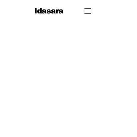
Idasara
10
ශ්‍රේණිය
පළමු
වාරය
1. ජීවයේ රසායනික පදනම
2. සරල රේඛීය චලිතය
3. පදාර්ථයේ ව්‍යුහය
4. චලිතය පිළිබඳ නිව්ටන්
නියම
5. සර්ෂණය