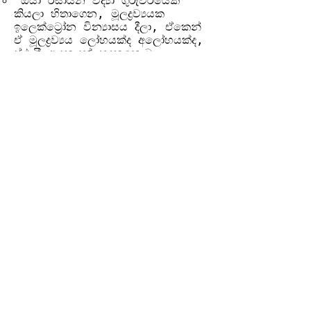
"ඔයා රසායන විද්‍යා ගුරුවරයෙක්
කියලා හිතාගෙන, මූලද්‍රව්‍යයක
ඉලෙක්ට්‍රෝන වින්‍යාසය දීලා, ඒකෙන්
ඒ මූලද්‍රව්‍යය ලෝහයක්ද අලෝහයක්ද,
ස්ථායී අයනයක් හදනකොට
ඉලෙක්ට්‍රෝන පිට කරනවද
ලබාගන්නවද, සහ තවත් මූලද්‍රව්‍යයක්
එක්ක හදන සංයෝගයේ සූත්‍රය
මොකක්ද කියලා අහන විභාග
මට්ටමේ ප්‍රශ්නයක් හදන්න."
"ආවර්තිතා වගුවේ එකම කාණ්ඩයේ
මූලද්‍රව්‍ය වලට සමාන රසායනික ගුණ
තියෙන්න හේතුව, ඉලෙක්ට්‍රෝන
වින්‍යාසය ඇසුරෙන් ගැඹුරින් පැහැදිලි
කරන්න."
Previous
Next
වියාචනය (Disclaimer)
Idasara Academy ඉගෙනුම් සම්පත් නිර්මාණය
කර ඇත්තේ සිසුන්ට මගපෙන්වීම, පුහුණුව සහ