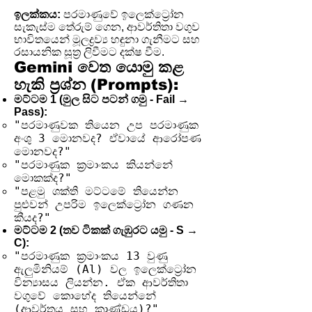
ඉලක්කය:
පරමාණුවේ ඉලෙක්ට්‍රෝන
සැකැස්ම තේරුම් ගෙන, ආවර්තිතා වගුව
භාවිතයෙන් මූලද්‍රව්‍ය හඳුනා ගැනීමට සහ
රසායනික සූත්‍ර ලිවීමට දක්ෂ වීම.
Gemini වෙත යොමු කළ
හැකි ප්‍රශ්න (Prompts):
මට්ටම 1 (මුල සිට පටන් ගමු - Fail →
Pass):
"පරමාණුවක තියෙන උප පරමාණුක
අංශු 3 මොනවද? ඒවායේ ආරෝපණ
මොනවද?"
"පරමාණුක ක්‍රමාංකය කියන්නේ
මොකක්ද?"
"පළමු ශක්ති මට්ටමේ තියෙන්න
පුළුවන් උපරිම ඉලෙක්ට්‍රෝන ගණන
කීයද?"
මට්ටම 2 (තව ටිකක් ගැඹුරට යමු - S →
C):
"පරමාණුක ක්‍රමාංකය 13 වුණු
ඇලුමිනියම් (Al) වල ඉලෙක්ට්‍රෝන
වින්‍යාසය ලියන්න. ඒක ආවර්තිතා
වගුවේ කොහේද තියෙන්නේ
(ආවර්තය සහ කාණ්ඩය)?"