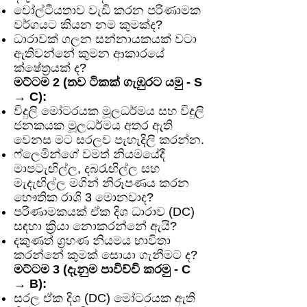
වෝල්ටීයතාව වැඩි කරන පරිණාමක
වර්ගයට කියන නම කුමක්ද?
ධාරාවක් ගලන සන්නායකයක් වටා
ඇතිවන්නේ කුමන ආකාරයේ
ක්ෂේත්‍රයක් ද?
මට්ටම 2 (තව ටිකක් ගැඹුරට යමු - S
→ C):
විදුලි මෝටරයක මූලධර්මය සහ විදුලි
ජනකයක මූලධර්මය අතර ඇති
වෙනස මට සරලව පැහැදිලි කරන්න.
ෆ්ලෙමින්ගේ වමත් නියමයේදී
මාපටැඟිල්ල, දබරැඟිල්ල සහ
මැදැඟිල්ල මගින් නිරූපණය කරන
භෞතික රාශි 3 මොනවාද?
පරිණාමකයක් ඒක දිශ ධාරාව (DC)
සඳහා ක්‍රියා නොකරන්නේ ඇයි?
දකුණත් ග්‍රහණ නියමය භාවිතා
කරන්නේ කුමක් සොයා ගැනීමට ද?
මට්ටම 3 (දැනුම පාවිච්චි කරමු - C
→ B):
සරල ඒක දිශ (DC) මෝටරයක ඇති