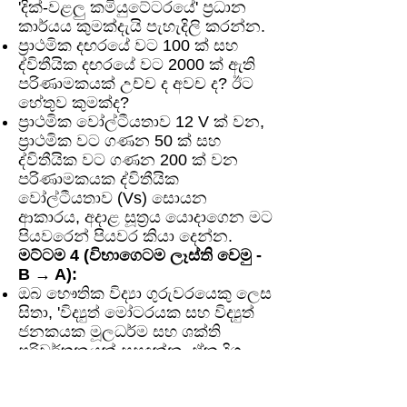
'දික්-වළලු කමියුටේටරයේ' ප්‍රධාන
කාර්යය කුමක්දැයි පැහැදිලි කරන්න.
ප්‍රාථමික දඟරයේ වට 100 ක් සහ
ද්විතීයික දඟරයේ වට 2000 ක් ඇති
පරිණාමකයක් උච්ච ද අවච ද? ඊට
හේතුව කුමක්ද?
ප්‍රාථමික වෝල්ටීයතාව 12 V ක් වන,
ප්‍රාථමික වට ගණන 50 ක් සහ
ද්විතීයික වට ගණන 200 ක් වන
පරිණාමකයක ද්විතීයික
වෝල්ටීයතාව (Vs) සොයන
ආකාරය, අදාළ සූත්‍රය යොදාගෙන මට
පියවරෙන් පියවර කියා දෙන්න.
මට්ටම 4 (විභාගෙටම ලෑස්ති වෙමු -
B → A):
ඔබ භෞතික විද්‍යා ගුරුවරයෙකු ලෙස
සිතා, 'විද්‍යුත් මෝටරයක සහ විද්‍යුත්
ජනකයක මූලධර්ම සහ ශක්ති
පරිවර්තනයන් සසඳන්න. ඒක දිශ
මෝටරයක ඇති දික්-වළලු
කමියුටේටරයේ කාර්යභාරය පැහැදිලි