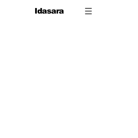
Idasara
10
ශ්‍රේණිය
පළමු
වාරය
1. ජීවයේ රසායනික පදනම
2. සරල රේඛීය චලිතය
3. පදාර්ථයේ ව්‍යුහය
4. චලිතය පිළිබඳ නිව්ටන්
නියම
5. සර්ෂණය