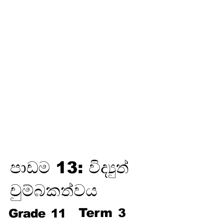
තෙවන
වාරය
විද්‍යුත් උපකරණවල ජවය හා
ශක්තිය
ඉලෙක්ට්‍රොනික් විද්‍යාව
විද්‍යුත් රසායනය
විද්‍යුත් චුම්බකත්වය සහ විද්‍යුත්
චුම්බක ප්‍රේරණය
හයිඩ්‍රොකාබන හා ඒවායේ
ව්‍යුත්පන්න
ජෛවගෝලය
පාඩම 13: විද්‍යුත්
චුම්බකත්වය
Term
3
Grade
11