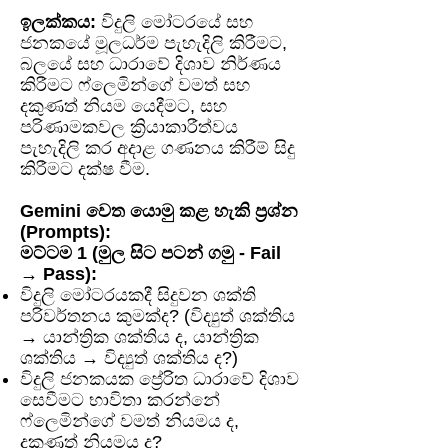
ඉලක්කය:
විදුලි මෝටරයේ සහ
ජනකයේ මූලධර්ම පැහැදිලි කිරීමට,
බලයේ සහ ධාරාවේ දිශාව නිර්ණය
කිරීමට ෆ්ලෙමින්ගේ වමත් සහ
දකුණත් නියම යෙදීමට, සහ
පරිණාමකවල ක්‍රියාකාරීත්වය
පැහැදිලි කර අදාළ ගණනය කිරීම් සිදු
කිරීමට දක්ෂ වීම.
Gemini වෙත යොමු කළ හැකි ප්‍රශ්න
(Prompts):
මට්ටම 1 (මුල සිට පටන් ගමු - Fail
→ Pass):
විදුලි මෝටරයකදී සිදුවන ශක්ති
පරිවර්තනය කුමක්ද? (විද්‍යුත් ශක්තිය
→ යාන්ත්‍රික ශක්තිය ද, යාන්ත්‍රික
ශක්තිය → විද්‍යුත් ශක්තිය ද?)
විදුලි ජනකයක ප්‍රේරිත ධාරාවේ දිශාව
සෙවීමට භාවිතා කරන්නේ
ෆ්ලෙමින්ගේ වමත් නියමය ද,
දකුණත් නියමය ද?