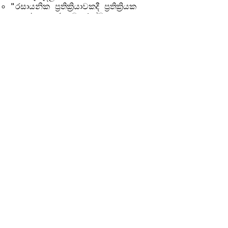
"රසායනික ප්‍රතික්‍රියාවකදී ප්‍රතික්‍රියක
සහ ඵල අතර ප්‍රමාණාත්මක
සම්බන්ධය තේරුම් ගන්න මවුලය
කියන සංකල්පය වැදගත් වෙන්නේ
කොහොමද?"
Previous
Next
වියාචනය (Disclaimer)
Idasara Academy ඉගෙනුම් සම්පත් නිර්මාණය
කර ඇත්තේ සිසුන්ට මගපෙන්වීම, පුහුණුව සහ
අධ්‍යයන උපායමාර්ග ලබාදී සහයෝගය
දැක්වීමටය.
කෙසේ වෙතත්, සියලුම විභාග සහ නිල
අවශ්‍යතා සඳහා, සිසුන් අනිවාර්යයෙන්ම ශ්‍රී
ලංකා අධ්‍යාපන අමාත්‍යාංශයේ, අධ්‍යාපන