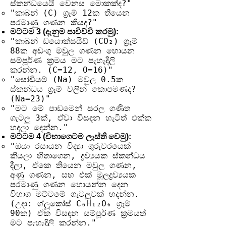
ස්කන්ධයෙයි වෙනස මොකක්ද?"
"කාබන් (C) ග්‍රෑම් 12ක තියෙන
පරමාණු ගණන කීයද?"
මට්ටම 3 (දැනුම පාවිච්චි කරමු):
"කාබන් ඩයොක්සයිඩ් (CO₂) ග්‍රෑම්
88ක අඩංගු මවුල ගණන හොයන
සම්පූර්ණ ක්‍රමය මට පැහැදිලි
කරන්න. (C=12, O=16)"
"සෝඩියම් (Na) මවුල 0.5ක
ස්කන්ධය ග්‍රෑම් වලින් කොපමණද?
(Na=23)"
"මට මේ පාඩමෙන් සරල ගණිත
ගැටලු 3ක්, ඒවා විසඳන හැටිත් එක්ක
හදලා දෙන්න."
මට්ටම 4 (විභාගෙටම ලෑස්ති වෙමු):
"ඔයා රසායන විද්‍යා ගුරුවරයෙක්
කියලා හිතාගෙන, ද්‍රව්‍යයක ස්කන්ධය
දීලා, ඒකෙ තියෙන මවුල ගණන,
අණු ගණන, සහ එක් මූලද්‍රව්‍යයක
පරමාණු ගණන හොයන්න දෙන
විභාග මට්ටමේ ගැටලුවක් හදන්න.
(උදා: ග්ලූකෝස් C₆H₁₂O₆ ග්‍රෑම්
90ක) ඒක විසඳන සම්පූර්ණ ක්‍රමයත්
මට පැහැදිලි කරන්න."