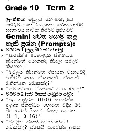
Term
2
Grade
10
ඉලක්කය:
"මවුලය" යන සංකල්පය
තේරුම් ගෙන, රසායනික ගණනය කිරීම්
සඳහා එය භාවිතා කිරීමට දක්ෂ වීම.
Gemini වෙත යොමු කළ
හැකි ප්‍රශ්න (Prompts):
මට්ටම 1 (මුල සිට පටන් ගමු):
"සාපේක්ෂ පරමාණුක ස්කන්ධය
කියන්නේ මොකක්ද කියලා සරලව
කියන්න."
"මවුලය කියන්නේ රසායන විද්‍යාවේදී
පාවිච්චි කරන ඒකකයක්. ඒකෙන්
මනින්නේ මොකක්ද?"
"ඇවගාඩ්රෝ නියතයේ අගය කීයද?"
මට්ටම 2 (තව ටිකක් ගැඹුරට යමු):
"ජල අණුවක (H₂O) සාපේක්ෂ
අණුක ස්කන්ධය හොයන විදිහ මට
පියවරෙන් පියවර කියලා දෙන්න.
(H=1, O=16)"
"මවුලික ස්කන්ධය කියන්නේ
මොකක්ද? ඒකෙයි සාපේක්ෂ අණුක