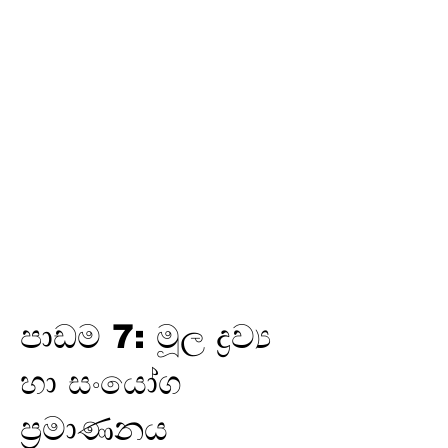
තෙවන
වාරය
විද්‍යුත් උපකරණවල ජවය හා
ශක්තිය
ඉලෙක්ට්‍රොනික් විද්‍යාව
විද්‍යුත් රසායනය
විද්‍යුත් චුම්බකත්වය සහ විද්‍යුත්
චුම්බක ප්‍රේරණය
හයිඩ්‍රොකාබන හා ඒවායේ
ව්‍යුත්පන්න
ජෛවගෝලය
පාඩම 7: මූල ද්‍රව්‍ය
හා සංයෝග
ප්‍රමාණනය