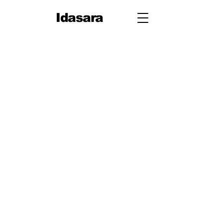
Idasara
10
ශ්‍රේණිය
පළමු
වාරය
1. ජීවයේ රසායනික පදනම
2. සරල රේඛීය චලිතය
3. පදාර්ථයේ ව්‍යුහය
4. චලිතය පිළිබඳ නිව්ටන්
නියම
5. සර්ෂණය