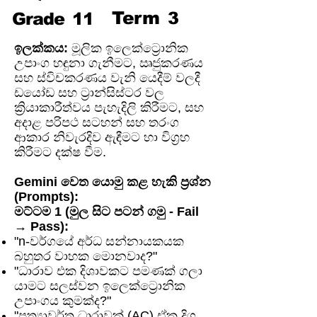
Term
3
Grade
11
ඉලක්කය:
මූලික ඉලෙක්ට්‍රොනික
උපාංග හඳුනා ගැනීමට, ඍජුකරණය
සහ ස්විචකරණය වැනි යෙදීම් වලදී
ඩයෝඩ සහ ට්‍රාන්සිස්ටර වල
ක්‍රියාකාරීත්වය පැහැදිලි කිරීමට, සහ
අදාළ පරිපථ සටහන් සහ තරංග
ආකාර නිවැරදිව ඇඳීමට හා විග්‍රහ
කිරීමට දක්ෂ වීම.
Gemini වෙත යොමු කළ හැකි ප්‍රශ්න
(Prompts):
මට්ටම 1 (මුල සිට පටන් ගමු - Fail
→ Pass):
"n-වර්ගයේ අර්ධ සන්නායකයක
බහුතර වාහක මොනවාද?"
"ධාරාව එක දිශාවකට පමණක් ගලා
යාමට සලස්වන ඉලෙක්ට්‍රොනික
උපාංගය කුමක්ද?"
"ප්‍රත්‍යාවර්ත ධාරාවක් (AC) ඒක දිශ