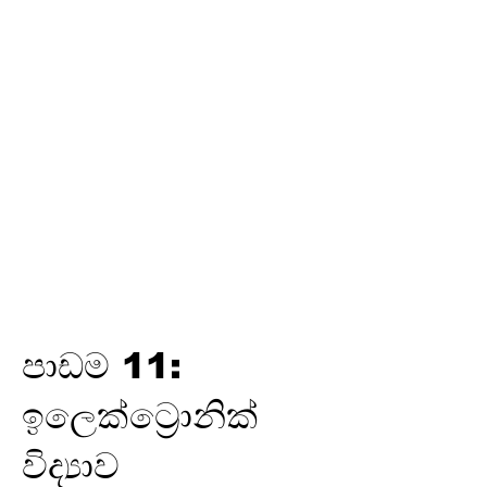
තෙවන
වාරය
විද්‍යුත් උපකරණවල ජවය හා
ශක්තිය
ඉලෙක්ට්‍රොනික් විද්‍යාව
විද්‍යුත් රසායනය
විද්‍යුත් චුම්බකත්වය සහ විද්‍යුත්
චුම්බක ප්‍රේරණය
හයිඩ්‍රොකාබන හා ඒවායේ
ව්‍යුත්පන්න
ජෛවගෝලය
පාඩම 11:
ඉලෙක්ට්‍රොනික්
විද්‍යාව