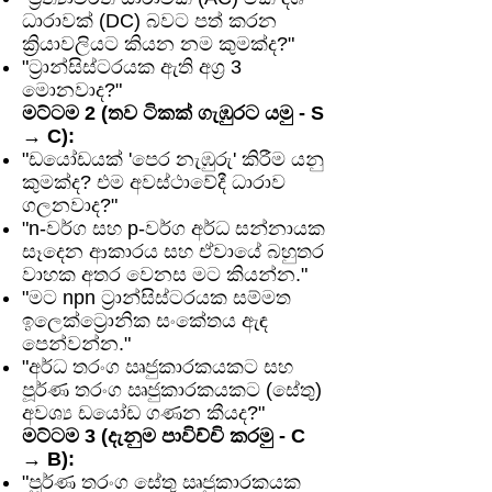
ධාරාවක් (DC) බවට පත් කරන
ක්‍රියාවලියට කියන නම කුමක්ද?"
"ට්‍රාන්සිස්ටරයක ඇති අග්‍ර 3
මොනවාද?"
මට්ටම 2 (තව ටිකක් ගැඹුරට යමු - S
→ C):
"ඩයෝඩයක් 'පෙර නැඹුරු' කිරීම යනු
කුමක්ද? එම අවස්ථාවේදී ධාරාව
ගලනවාද?"
"n-වර්ග සහ p-වර්ග අර්ධ සන්නායක
සෑදෙන ආකාරය සහ ඒවායේ බහුතර
වාහක අතර වෙනස මට කියන්න."
"මට npn ට්‍රාන්සිස්ටරයක සම්මත
ඉලෙක්ට්‍රොනික සංකේතය ඇඳ
පෙන්වන්න."
"අර්ධ තරංග ඍජුකාරකයකට සහ
පූර්ණ තරංග ඍජුකාරකයකට (සේතු)
අවශ්‍ය ඩයෝඩ ගණන කීයද?"
මට්ටම 3 (දැනුම පාවිච්චි කරමු - C
→ B):
"පූර්ණ තරංග සේතු ඍජුකාරකයක