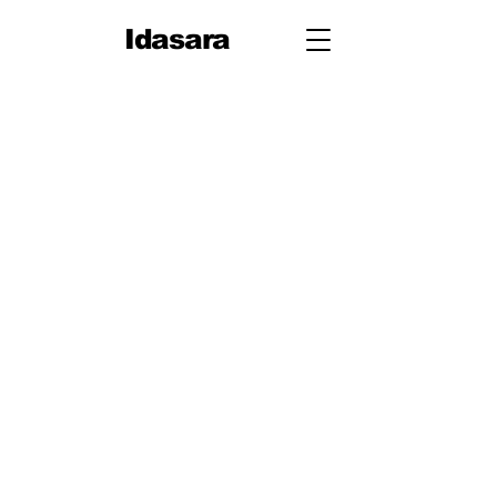
Idasara
10
ශ්‍රේණිය
පළමු
වාරය
1. ජීවයේ රසායනික පදනම
2. සරල රේඛීය චලිතය
3. පදාර්ථයේ ව්‍යුහය
4. චලිතය පිළිබඳ නිව්ටන්
නියම
5. සර්ෂණය