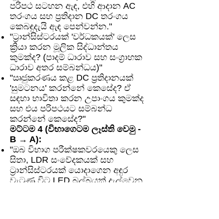
පරිපථ සටහන ඇඳ, එහි ආදාන AC
තරංගය සහ ප්‍රතිදාන DC තරංගය
කෙබඳුදැයි ඇඳ පෙන්වන්න."
"ට්‍රාන්සිස්ටරයක් 'වර්ධකයක්' ලෙස
ක්‍රියා කරන මූලික සිද්ධාන්තය
කුමක්ද? (පාදම් ධාරාව සහ සංග්‍රාහක
ධාරාව අතර සම්බන්ධය)"
"ඍජුකරණය කළ DC ප්‍රතිදානයක්
'සුමටනය' කරන්නේ කෙසේද? ඒ
සඳහා භාවිතා කරන උපාංගය කුමක්ද
සහ එය පරිපථයට සම්බන්ධ
කරන්නේ කෙසේද?"
මට්ටම 4 (විභාගෙටම ලෑස්ති වෙමු -
B → A):
"ඔබ විභාග පරීක්ෂකවරයෙකු ලෙස
සිතා, LDR සංවේදකයක් සහ
ට්‍රාන්සිස්ටරයක් යොදාගෙන අඳුර
වැටුණු විට LED බල්බයක් දැල්වෙන
පරිපථයක සටහනක් දී, එය
ක්‍රියාත්මක වන ආකාරය පියවරෙන්
පියවර පැහැදිලි කරන්න යැයි අසන