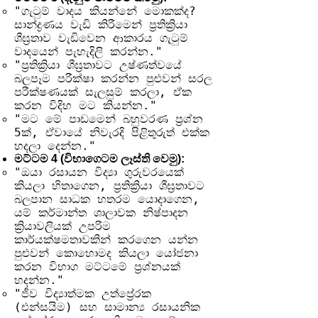
"ගැටුම් වාදය කියන්නේ මොකක්ද?
සාන්ද්‍රණය වැඩි කිරීමෙන් ප්‍රතික්‍රියා
ශීඝ්‍රතාව වැඩිවෙන ආකාරය ගැටුම්
වාදයෙන් පැහැදිලි කරන්න."
"ප්‍රතික්‍රියා ශීඝ්‍රතාවට උෂ්ණත්වයේ
බලපෑම පරීක්ෂා කරන්න පුළුවන් සරල
පරීක්ෂණයක් සැලසුම් කරලා, ඒක
කරන විදිහ මට කියන්න."
"මට මේ පාඩමෙන් බහුවරණ ප්‍රශ්න
5ක්, ඒවායේ නිවැරදි පිළිතුරුත් එක්ක
හදලා දෙන්න."
මට්ටම 4 (විභාගෙටම ලෑස්ති වෙමු):
"ඔයා රසායන විද්‍යා ගුරුවරයෙක්
කියලා හිතාගෙන, ප්‍රතික්‍රියා ශීඝ්‍රතාවට
බලපාන සාධක හතරම යොදාගෙන,
යම් කර්මාන්ත ශාලාවක නිෂ්පාදන
ක්‍රියාවලියක් උපරිම
කාර්යක්ෂමතාවකින් කරගෙන යන්න
පුළුවන් කොහොමද කියලා යෝජනා
කරන විභාග මට්ටමේ ප්‍රශ්නයක්
හදන්න."
"ජීව විද්‍යාත්මක උත්ප්‍රේරක
(එන්සයිම) සහ සාමාන්‍ය රසායනික