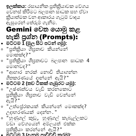
ඉලක්කය:
රසායනික ප්‍රතික්‍රියාවක වේගය
වෙනස් කිරීමට බලපාන සාධක සහ ඒවා
ක්‍රියාත්මක වන ආකාරය ගැටුම් වාදය
ඇසුරෙන් තේරුම් ගැනීම.
Gemini වෙත යොමු කළ
හැකි ප්‍රශ්න (Prompts):
මට්ටම 1 (මුල සිට පටන් ගමු):
"ප්‍රතික්‍රියා ශීඝ්‍රතාව කියන්නේ
මොකක්ද?"
"ප්‍රතික්‍රියා ශීඝ්‍රතාවට බලපාන සාධක 4
මොනවද?"
"ආහාර නරක් නොවී තියාගන්න
ශීතකරණයේ දාන්නේ ඇයි?"
මට්ටම 2 (තව ටිකක් ගැඹුරට යමු):
"උෂ්ණත්වය වැඩි කරනකොට
ප්‍රතික්‍රියා ශීඝ්‍රතාව වැඩි වෙන්නේ
ඇයි?"
"උත්ප්‍රේරකයක් කියන්නේ මොකක්ද?
උදාහරණයක් දෙන්න."
"හුණුගල් කුඩු, හුණුගල් කැබැල්ලකට
වඩා වේගයෙන් අම්ලයත් එක්ක
ප්‍රතික්‍රියා කරන්නේ ඇයි?"
මට්ටම 3 (දැනුම පාවිච්චි කරමු):