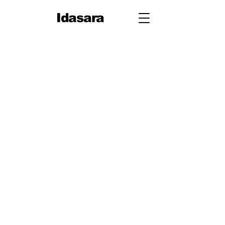
Idasara
10
ශ්‍රේණිය
පළමු
වාරය
1. ජීවයේ රසායනික පදනම
2. සරල රේඛීය චලිතය
3. පදාර්ථයේ ව්‍යුහය
4. චලිතය පිළිබඳ නිව්ටන්
නියම
5. සර්ෂණය