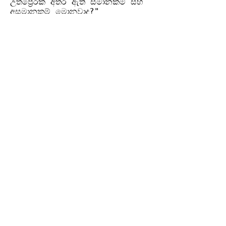
උත්ප්‍රේරක අතර ඇති සමානකම් සහ
අසමානකම් මොනවාද?"
Previous
Next
වියාචනය (Disclaimer)
Idasara Academy ඉගෙනුම් සම්පත් නිර්මාණය
කර ඇත්තේ සිසුන්ට මගපෙන්වීම, පුහුණුව සහ
අධ්‍යයන උපායමාර්ග ලබාදී සහයෝගය
දැක්වීමටය.
කෙසේ වෙතත්, සියලුම විභාග සහ නිල
අවශ්‍යතා සඳහා, සිසුන් අනිවාර්යයෙන්ම ශ්‍රී
ලංකා අධ්‍යාපන අමාත්‍යාංශයේ, අධ්‍යාපන