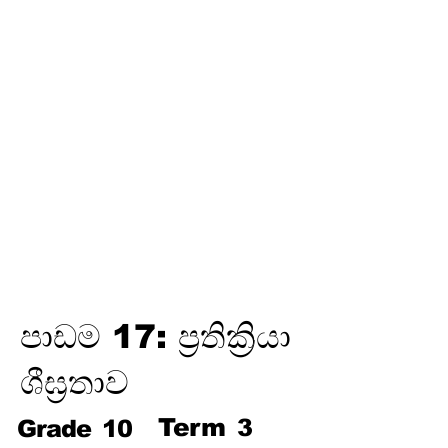
තෙවන
වාරය
විද්‍යුත් උපකරණවල ජවය හා
ශක්තිය
ඉලෙක්ට්‍රොනික් විද්‍යාව
විද්‍යුත් රසායනය
විද්‍යුත් චුම්බකත්වය සහ විද්‍යුත්
චුම්බක ප්‍රේරණය
හයිඩ්‍රොකාබන හා ඒවායේ
ව්‍යුත්පන්න
ජෛවගෝලය
පාඩම 17: ප්‍රතික්‍රියා
ශීඝ්‍රතාව
Term
3
Grade
10